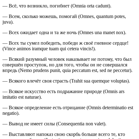
— Всё, что возникло, погибнет (Omnia orta cadunt).
— Всем, сколько можешь, помогай (Omnes, quantum potes,
juva).
— Всех ожидает одна и та же ночь (Omnes una manet nox).
— Всех ты сумел победить, победи ж своё гневное сердце!
(Vince animos iramque tuam qui cetera vincis!).
— Всякий разумный человек наказывает не потому, что был
совершён проступок, но для того, чтобы он не совершался
впредь (Nemo prudens punit, quia peccatum est, sed ne peccetur).
— Всякого влечёт своя страсть (Trahit sua quemque voluptas).
— Всякое искусство есть подражание природе (Omnis ars
imitatio est naturae).
— Всякое определение есть отрицание (Omnis determinatio est
negatio).
— Вывод не имеет силы (Consequentia non valet).
— Выставляют напоказ свою скорбь больше всего те, кто