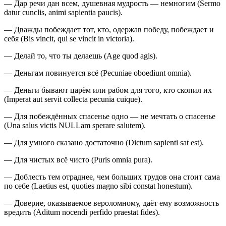
— Дар речи дан всем, душевная мудрость — немногим (Sermo
datur cunclis, animi sapientia paucis).
— Дважды побеждает тот, кто, одержав победу, побеждает и
себя (Bis vincit, qui se vincit in victoria).
— Делай то, что ты делаешь (Age quod agis).
— Деньгам повинуется всё (Pecuniae oboediunt omnia).
— Деньги бывают царём или рабом для того, кто скопил их
(Imperat aut servit collecta pecunia cuique).
— Для побеждённых спасенье одно — не мечтать о спасенье
(Una salus victis NULLam sperare salutem).
— Для умного сказано достаточно (Dictum sapienti sat est).
— Для чистых всё чисто (Puris omnia pura).
— Доблесть тем отраднее, чем больших трудов она стоит сама
по себе (Laetius est, quoties magno sibi constat honestum).
— Доверие, оказываемое вероломному, даёт ему возможность
вредить (Aditum nocendi perfido praestat fides).