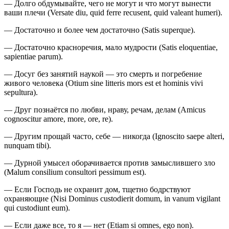
— Долго обдумывайте, чего не могут и что могут вынести
ваши плечи (Versate diu, quid ferre recusent, quid valeant humeri).
— Достаточно и более чем достаточно (Satis superque).
— Достаточно красноречия, мало мудрости (Satis eloquentiae,
sapientiae parum).
— Досуг без занятий наукой — это смерть и погребение
живого человека (Otium sine litteris mors est et hominis vivi
sepultura).
— Друг познаётся по любви, нраву, речам, делам (Amicus
cognoscitur amore, more, ore, re).
— Другим прощай часто, себе — никогда (Ignoscito saepe alteri,
nunquam tibi).
— Дурной умысел оборачивается против замыслившего зло
(Malum consilium consultori pessimum est).
— Если Господь не охранит дом, тщетно бодрствуют
охраняющие (Nisi Dominus custodierit domum, in vanum vigilant
qui custodiunt eum).
— Если даже все, то я — нет (Etiam si omnes, ego non).