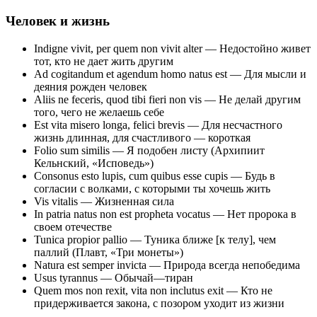
Человек и жизнь
Indigne vivit, per quem non vivit alter — Недостойно живет
тот, кто не дает жить другим
Ad cogitandum et agendum homo natus est — Для мысли и
деяния рожден человек
Aliis ne feceris, quod tibi fieri non vis — Не делай другим
того, чего не желаешь себе
Est vita misero longa, felici brevis — Для несчастного
жизнь длинная, для счастливого — короткая
Folio sum similis — Я подобен листу (Архипиит
Кельнский, «Исповедь»)
Consonus esto lupis, cum quibus esse cupis — Будь в
согласии с волками, с которыми ты хочешь жить
Vis vitalis — Жизненная сила
In patria natus non est propheta vocatus — Нет пророка в
своем отечестве
Tunica propior pallio — Туника ближе [к телу], чем
паллий (Плавт, «Три монеты»)
Natura est semper invicta — Природа всегда непобедима
Usus tyrannus — Обычай—тиран
Quem mos non rexit, vita non inclutus exit — Кто не
придерживается закона, с позором уходит из жизни