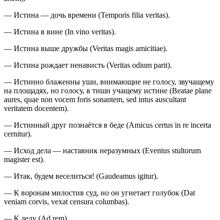
— Истина — дочь времени (Temporis filia veritas).
— Истина в вине (In vino veritas).
— Истина выше дружбы (Veritas magis amicitiae).
— Истина рождает ненависть (Veritas odium parit).
— Истинно блаженны уши, внимающие не голосу, звучащему
на площадях, но голосу, в тиши учащему истине (Beatae plane
aures, quae non vocem foris sonantem, sed intus auscultant
veritatem docentem).
— Истинный друг познаётся в беде (Amicus certus in re incerta
cernitur).
— Исход дела — наставник неразумных (Eventus stultorum
magister est).
— Итак, будем веселиться! (Gaudeamus igitur).
— К воронам милостив суд, но он угнетает голубок (Dat
veniam corvis, vexat censura columbas).
— К делу (Ad rem).