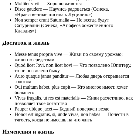
Molliter vivit — Хорошо живется
Disce gaudere — Научись радоваться (Сенека,
«Нравственные письма к Луцилию»)
Non semper erunt Saturnalia — He всегда будут
Сатурналии (Сенека, «Апофеоз божественного
Клавдия»)
Достаток и жизнь
Messe tenus propria vive — Живи по своему урожаю;
живи по средствам
Quod licet Jovi, non licet bovi — Что позволено Юпитеру,
то не позволено быку
Auro quaque janua panditur — Любая дверь открывается
золотом
Qui multum habet, plus cupit — Кто многое имеет, хочет
большего
Vivas frugalis, ut res est materialis — Живи расчетливо, как
позволяет твое богатство
Pauper ubique jacet — Бедный повержен везде
Honor est ingratus, si, unde vivas, non habes — Почести в
тягость, когда не имеешь на что жить
Изменения и жизнь