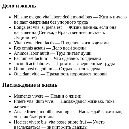
Дело и жизнь
Nil sine magno vita labore dedit mortalibus — Жизнь ничего
не дает смертным без упорного труда
Longa est vita, si plena est — Жизнь длинна, если она
насыщенна (Сенека, «Нравственные письма к
Луцилию»)
Vitam extendere factis — Продлить жизнь делами
Res omnis aetatis — Дело всей жизни
Animos labor nutrit — Труд питает души
Factum est factum — Что сделано, то сделано
Jucundi acti labores — Приятны завершенные труды
Otium post negotium — Отдых — после дела
Otia dant vitia — Праздность порождает пороки
Наслаждение и жизнь
Memento vivere — Помни о жизни
Fruere vita, dum vivis — Наслаждайся жизнью, пока
живешь
Aetate fruere, mobili cursu fugit — Наслаждайся жизнью,
она так быстротечна
Hoc est vivere bis, vita posse priore frui — Уметь
наслаждаться — значит жить дважды