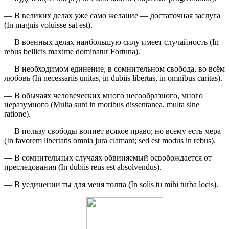
— В великих делах уже само желание — достаточная заслуга
(In magnis voluisse sat est).
— В военных делах наибольшую силу имеет случайность (In
rebus bellicis maxime dominatur Fortuna).
— В необходимом единение, в сомнительном свобода, во всём
любовь (In necessariis unitas, in dubiis libertas, in omnibus caritas).
— В обычаях человеческих много несообразного, много
неразумного (Multa sunt in moribus dissentanea, multa sine
ratione).
— В пользу свободы вопиет всякое право; но всему есть мера
(In favorem libertatis omnia jura clamant; sed est modus in rebus).
— В сомнительных случаях обвиняемый освобождается от
преследования (In dubiis reus est absolvendus).
— В уединении ты для меня толпа (In solis tu mihi turba locis).