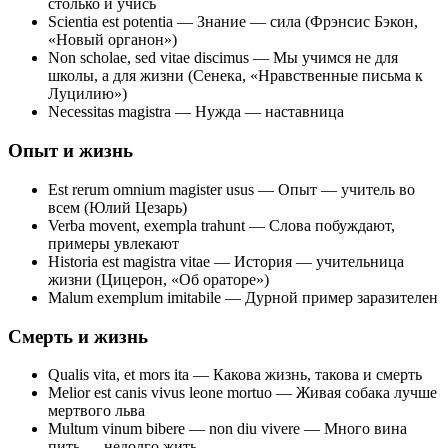
столько и учись
Scientia est potentia — Знание — сила (Фрэнсис Бэкон,
«Новый органон»)
Non scholae, sed vitae discimus — Мы учимся не для
школы, а для жизни (Сенека, «Нравственные письма к
Луцилию»)
Necessitas magistra — Нужда — наставница
Опыт и жизнь
Est rerum omnium magister usus — Опыт — учитель во
всем (Юлий Цезарь)
Verba movent, exempla trahunt — Слова побуждают,
примеры увлекают
Historia est magistra vitae — История — учительница
жизни (Цицерон, «Об ораторе»)
Malum exemplum imitabile — Дурной пример заразителен
Смерть и жизнь
Qualis vita, et mors ita — Какова жизнь, такова и смерть
Melior est canis vivus leone mortuo — Живая собака лучше
мертвого льва
Multum vinum bibere — non diu vivere — Много вина
пить — недолго жить