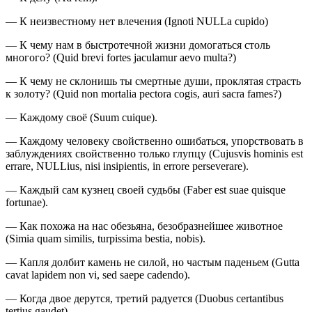
— К неизвестному нет влечения (Ignoti NULLa cupido)
— К чему нам в быстротечной жизни домогаться столь
многого? (Quid brevi fortes jaculamur aevo multa?)
— К чему не склонишь ты смертные души, проклятая страсть
к золоту? (Quid non mortalia pectora cogis, auri sacra fames?)
— Каждому своё (Suum cuique).
— Каждому человеку свойственно ошибаться, упорствовать в
заблуждениях свойственно только глупцу (Cujusvis hominis est
errare, NULLius, nisi insipientis, in errore perseverare).
— Каждый сам кузнец своей судьбы (Faber est suae quisque
fortunae).
— Как похожа на нас обезьяна, безобразнейшее животное
(Simia quam similis, turpissima bestia, nobis).
— Капля долбит камень не силой, но частым паденьем (Gutta
cavat lapidem non vi, sed saepe cadendo).
— Когда двое дерутся, третий радуется (Duobus certantibus
tertius gaudet).