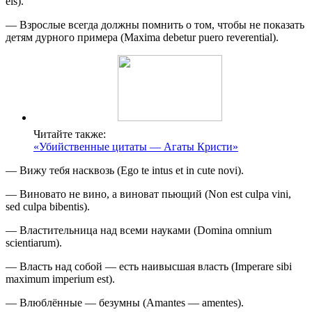
eis).
— Взрослые всегда должны помнить о том, чтобы не показать
детям дурного примера (Maxima debetur puero reverential).
Читайте также:
«Убийственные цитаты — Агаты Кристи»
— Вижу тебя насквозь (Ego te intus et in cute novi).
— Виновато не вино, а виноват пьющий (Non est culpa vini,
sed culpa bibentis).
— Властительница над всеми науками (Domina omnium
scientiarum).
— Власть над собой — есть наивысшая власть (Imperare sibi
maximum imperium est).
— Влюблённые — безумны (Amantes — amentes).