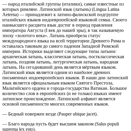
— народ италийской группы (италики), самые известные из
которых римляне. Латинский язык (латынь) (Lingua Latina
Aeterna) — принадлежит к латино-фалискской подгруппе
италийских языков индоевропейской языковой семьи. Своего
наивысшего расцвета язык достиг в период правления
императора Августа (I век до нашей эры), в так называемую
эпоху «золотого века». Латынь приобрела статус
международного языка на всей территории Древнего Рима и
оставалась таковым до самого падения Западной Римской
империи. Историки выделяют следующие типы латыни:
архаическая латынь, классическая латынь, постклассическая
латынь, поздняя латынь, литургическая латынь, народная
латынь. На сегодняшний день является мёртвым языком.
Латинский язык является одним из наиболее древних
письменных индоевропейских языков. В наши дни латинский
язык является официальным языком Святого Престола,
Мальтийского ордена и города-государства Ватикан. Большое
количество слов в европейских (и не только) языках имеют
латинское происхождение. Латинский алфавит является
основой письменности многих современных языков.
— Бедный повержен везде (Pauper ubique jacet).
— Благо народа пусть будет высшим законом (Salus populi
suprema lex esto).