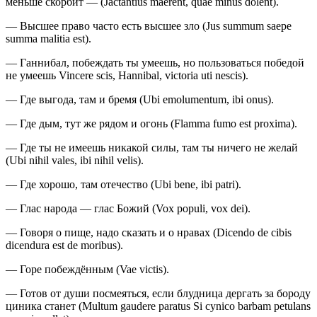
меньше скорбит — (Jactantius maerent, quae minus dolent).
— Высшее право часто есть высшее зло (Jus summum saepe
summa malitia est).
— Ганнибал, побеждать ты умеешь, но пользоваться победой
не умеешь Vincere scis, Hannibal, victoria uti nescis).
— Где выгода, там и бремя (Ubi emolumentum, ibi onus).
— Где дым, тут же рядом и огонь (Flamma fumo est proxima).
— Где ты не имеешь никакой силы, там ты ничего не желай
(Ubi nihil vales, ibi nihil velis).
— Где хорошо, там отечество (Ubi bene, ibi patri).
— Глас народа — глас Божий (Vox populi, vox dei).
— Говоря о пище, надо сказать и о нравах (Dicendo de cibis
dicendura est de moribus).
— Горе побеждённым (Vae victis).
— Готов от души посмеяться, если блудница дергать за бороду
циника станет (Multum gaudere paratus Si cynico barbam petulans