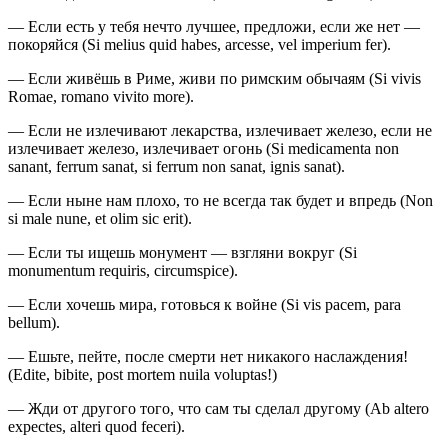
— Если есть у тебя нечто лучшее, предложи, если же нет —
покоряйся (Si melius quid habes, arcesse, vel imperium fer).
— Если живёшь в Риме, живи по римским обычаям (Si vivis
Romae, romano vivito more).
— Если не излечивают лекарства, излечивает железо, если не
излечивает железо, излечивает огонь (Si medicamenta non
sanant, ferrum sanat, si ferrum non sanat, ignis sanat).
— Если ныне нам плохо, то не всегда так будет и впредь (Non
si male nune, et olim sic erit).
— Если ты ищешь монумент — взгляни вокруг (Si
monumentum requiris, circumspice).
— Если хочешь мира, готовься к войне (Si vis pacem, para
bellum).
— Ешьте, пейте, после смерти нет никакого наслаждения!
(Edite, bibite, post mortem nuila voluptas!)
— Жди от другого того, что сам ты сделал другому (Ab altero
expectes, alteri quod feceri).