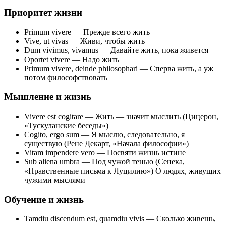
Приоритет жизни
Primum vivere — Прежде всего жить
Vive, ut vivas — Живи, чтобы жить
Dum vivimus, vivamus — Давайте жить, пока живется
Oportet vivere — Надо жить
Primum vivere, deinde philosophari — Сперва жить, а уж
потом философствовать
Мышление и жизнь
Vivere est cogitare — Жить — значит мыслить (Цицерон,
«Тускуланские беседы»)
Cogito, ergo sum — Я мыслю, следовательно, я
существую (Рене Декарт, «Начала философии»)
Vitam impendere vero — Посвяти жизнь истине
Sub aliena umbra — Под чужой тенью (Сенека,
«Нравственные письма к Луцилию») О людях, живущих
чужими мыслями
Обучение и жизнь
Tamdiu discendum est, quamdiu vivis — Сколько живешь,