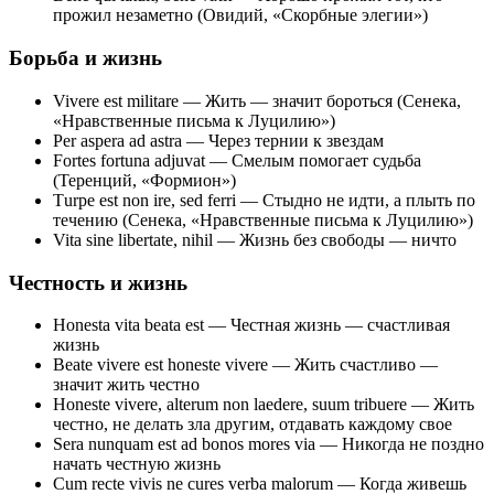
прожил незаметно (Овидий, «Скорбные элегии»)
Борьба и жизнь
Vivere est militare — Жить — значит бороться (Сенека,
«Нравственные письма к Луцилию»)
Per aspera ad astra — Через тернии к звездам
Fortes fortuna adjuvat — Смелым помогает судьба
(Теренций, «Формион»)
Тurре est non ire, sed ferri — Стыдно не идти, а плыть по
течению (Сенека, «Нравственные письма к Луцилию»)
Vita sine libertate, nihil — Жизнь без свободы — ничто
Честность и жизнь
Honesta vita beata est — Честная жизнь — счастливая
жизнь
Beate vivere est honeste vivere — Жить счастливо —
значит жить честно
Honeste vivere, alterum non laedere, suum tribuere — Жить
честно, не делать зла другим, отдавать каждому свое
Sera nunquam est ad bonos mores via — Никогда не поздно
начать честную жизнь
Cum recte vivis ne cures verba malorum — Когда живешь