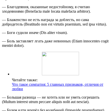
— Благодеяния, оказанные недостойному, я считаю
злодеяниями (Benefacta male locata malefacta arbitror).
— Блаженство не есть награда за доблесть, но сама
добродетель (Beatitudo non est virtutis praemium, sed ipsa virtus).
— Боги судили иначе (Dis aliter visum).
— Боль заставляет лгать даже невинных (Etiam innocentes cogit
mentiri dolor).
Читайте также:
Что такое симпатия: 5 главных признаков, отличия от
любви
— Большая разница — не хотеть или не уметь согрешить
(Multum interest utrum peccare aliquis nolit aut nesciat).
— Будем идти вперёд без колебаний (Impavide progrediamur).