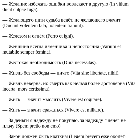
— Желание избежать ошибки вовлекает в другую (In vitium
ducit culpae fuga).
— Желающего идти судьба ведёт, не желающего влачит
(Ducunt volentem fata, nolentem trahunt).
— Железом и огнём (Ferro et igni).
— Женщина всегда изменчива и непостоянна (Varium et
mutabile semper femina).
— Жестокая необходимость (Dura necessitas).
— Жизнь без свободы — ничто (Vita sine libertate, nihil).
— Жизнь неверна, но смерть как нельзя более достоверна (Vita
incerta, mors certissima).
— Жить — значит мыслить (Vivere est cogitare).
— Жить — значит сражаться (Vivere est militare).
— За деньги я надежду не покупаю, за надежду я денег не
плачу (Spem pretio non emo).
— Закон должен быть кратким (Legem brevem esse oportet).