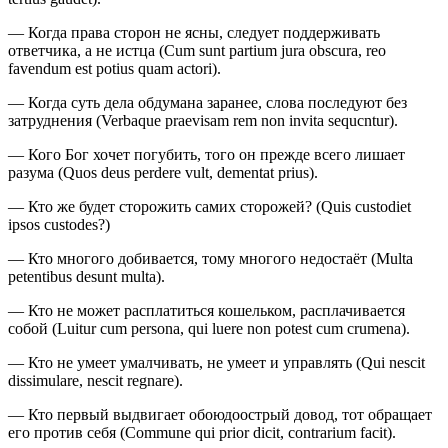
— Когда права сторон не ясны, следует поддерживать
ответчика, а не истца (Cum sunt partium jura obscura, reo
favendum est potius quam actori).
— Когда суть дела обдумана заранее, слова последуют без
затруднения (Verbaque praevisam rem non invita sequcntur).
— Кого Бог хочет погубить, того он прежде всего лишает
разума (Quos deus perdere vult, dementat prius).
— Кто же будет сторожить самих сторожей? (Quis custodiet
ipsos custodes?)
— Кто многого добивается, тому многого недостаёт (Multa
petentibus desunt multa).
— Кто не может расплатиться кошельком, расплачивается
собой (Luitur cum persona, qui luere non potest cum crumena).
— Кто не умеет умалчивать, не умеет и управлять (Qui nescit
dissimulare, nescit regnare).
— Кто первый выдвигает обоюдоострый довод, тот обращает
его против себя (Commune qui prior dicit, contrarium facit).