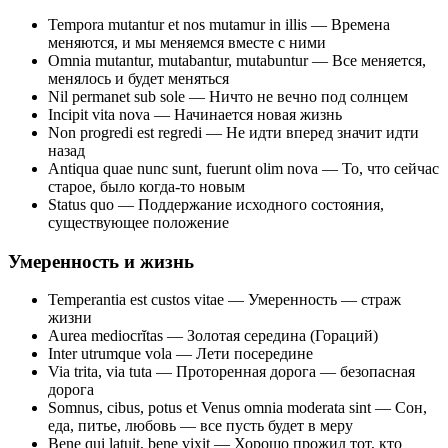
Tempora mutantur et nos mutamur in illis — Времена
меняются, и мы меняемся вместе с ними
Omnia mutantur, mutabantur, mutabuntur — Все меняется,
менялось и будет меняться
Nil permanet sub sole — Ничто не вечно под солнцем
Incipit vita nova — Начинается новая жизнь
Non progredi est regredi — He идти вперед значит идти
назад
Antiqua quae nunc sunt, fuerunt olim nova — То, что сейчас
старое, было когда-то новым
Status quo — Поддержание исходного состояния,
существующее положение
Умеренность и жизнь
Temperantia est custos vitae — Умеренность — страж
жизни
Aurea mediocrĭtas — Золотая середина (Гораций)
Inter utrumque vola — Лети посередине
Via trita, via tuta — Проторенная дорога — безопасная
дорога
Somnus, cibus, potus et Venus omnia moderata sint — Сон,
еда, питье, любовь — все пусть будет в меру
Bene qui latuit, bene vixit — Хорошо прожил тот, кто