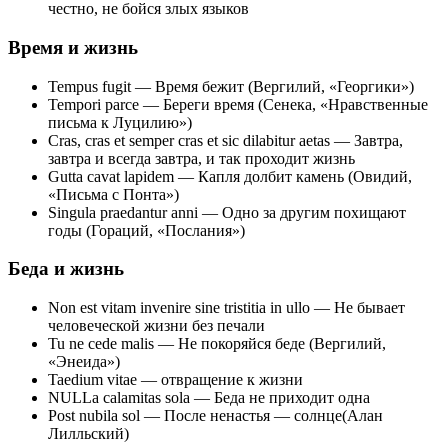
честно, не бойся злых языков
Время и жизнь
Tempus fugit — Время бежит (Вергилий, «Георгики»)
Tempori parce — Береги время (Сенека, «Нравственные
письма к Луцилию»)
Cras, cras et semper cras et sic dilabitur aetas — Завтра,
завтра и всегда завтра, и так проходит жизнь
Gutta cavat lapidem — Капля долбит камень (Овидий,
«Письма с Понта»)
Singula praedantur anni — Одно за другим похищают
годы (Гораций, «Послания»)
Беда и жизнь
Non est vitam invenire sine tristitia in ullo — Не бывает
человеческой жизни без печали
Tu ne cede malis — Не покоряйся беде (Вергилий,
«Энеида»)
Taedium vitae — отвращение к жизни
NULLa calamitas sola — Беда не приходит одна
Post nubila sol — После ненастья — солнце(Алан
Лилльский)