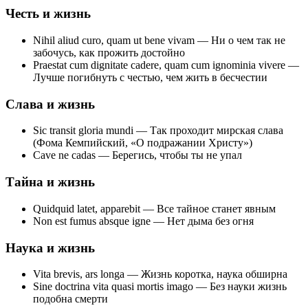
Честь и жизнь
Nihil aliud curo, quam ut bene vivam — Ни о чем так не
забочусь, как прожить достойно
Praestat cum dignitate cadere, quam cum ignominia vivere —
Лучше погибнуть с честью, чем жить в бесчестии
Слава и жизнь
Sic transit gloria mundi — Так проходит мирская слава
(Фома Кемпийский, «О подражании Христу»)
Cave ne cadas — Берегись, чтобы ты не упал
Тайна и жизнь
Quidquid latet, apparebit — Все тайное станет явным
Non est fumus absque igne — Нет дыма без огня
Наука и жизнь
Vita brevis, ars longa — Жизнь коротка, наука обширна
Sine doctrina vita quasi mortis imago — Без науки жизнь
подобна смерти