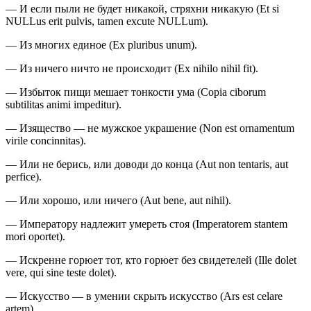
— И если пыли не будет никакой, стряхни никакую (Et si
NULLus erit pulvis, tamen excute NULLum).
— Из многих единое (Ex pluribus unum).
— Из ничего ничто не происходит (Ex nihilo nihil fit).
— Избыток пищи мешает тонкости ума (Copia ciborum
subtilitas animi impeditur).
— Изящество — не мужское украшение (Non est ornamentum
virile concinnitas).
— Или не берись, или доводи до конца (Aut non tentaris, aut
perfice).
— Или хорошо, или ничего (Aut bene, aut nihil).
— Императору надлежит умереть стоя (Imperatorem stantem
mori oportet).
— Искренне горюет тот, кто горюет без свидетелей (Ille dolet
vere, qui sine teste dolet).
— Искусство — в умении скрыть искусство (Ars est celare
artem).