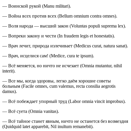
— Воинской рукой (Manu militari).
— Война всех против всех (Bellum omnium contra omnes).
— Воля народа — высший закон (Voluntas populi suprema lex).
— Вопреки закону и чести (In fraudem legis et honestatis).
— Врач лечит, природа излечивает (Medicus curat, natura sanat).
— Врач, исцелися сам! (Medice, cura te ipsum).
— Всё меняется, но ничто не исчезает (Omnia mutantur, nihil
interit).
— Все мы, когда здоровы, легко даём хорошие советы
больным (Facile omnes, cum valemus, recta consilia aegrotis
damus).
— Всё побеждает упорный труд (Labor omnia vincit improbus).
— Всё суета (Omnia vanitas).
— Всё тайное станет явным, ничто не останется без возмездия
(Quidquid latet apparebit, Nil inultum remanebit).