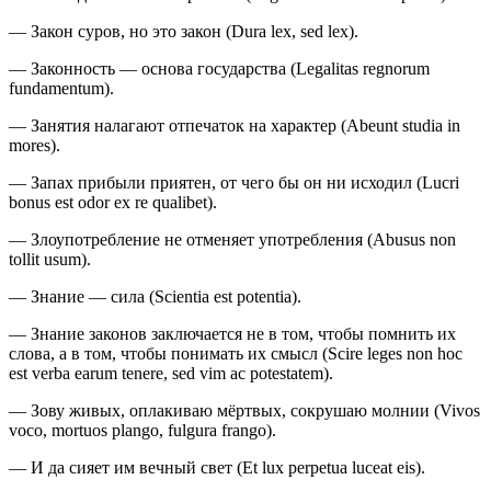
— Закон суров, но это закон (Dura lex, sed lex).
— Законность — основа государства (Legalitas regnorum
fundamentum).
— Занятия налагают отпечаток на характер (Abeunt studia in
mores).
— Запах прибыли приятен, от чего бы он ни исходил (Lucri
bonus est odor ex re qualibet).
— Злоупотребление не отменяет употребления (Abusus non
tollit usum).
— Знание — сила (Scientia est potentia).
— Знание законов заключается не в том, чтобы помнить их
слова, а в том, чтобы понимать их смысл (Scire leges non hoc
est verba earum tenere, sed vim ac potestatem).
— Зову живых, оплакиваю мёртвых, сокрушаю молнии (Vivos
voco, mortuos plango, fulgura frango).
— И да сияет им вечный свет (Et lux perpetua luceat eis).