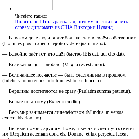
Читайте также:
Политолог Штоль рассказал, почему не стоит верить
словам дипломата из США Виктории Нуланд
— В чужом деле люди видят больше, чем в своём собственном
(Homines plus in alieno negotio videre quam in suo).
— Вдвойне даёт тот, кто даёт быстро (Bis dat, qui cito dat).
— Великая вещь — любовь (Magna res est amor).
— Величайшее несчастье — быть счастливым в прошлом
(Infelicissimum genus infortunii est fuisse felicem).
— Вершины достигаются не сразу (Paulatim summa petuntur).
— Верьте опытному (Experto credite).
— Весь мир занимается лицедейством (Mundus universus
exercet histrioniam).
— Вечный покой даруй им, Боже, и вечный свет пусть светит
им (Requiem aeternam dona eis, Domine, et lux perpetua luceat