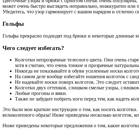
Цветочные узоры и брюки с принтом сейчас очень популярны, 
может очень быстро выглядеть неправильно, неаккуратно или пр
Убедитесь, что узор гармонирует с вашим нарядом и отлично см
Гольфы
Гольфы прекрасно подходят под брюки и некоторые длинные юбк
Чего следует избегать?
Колготки непрозрачные телесного цвета. Они очень старе
хотя я считаю, что очень тонкие и прозрачные натуральн
Никогда не показывайте в обуви усиленные носки колгот
На самом деле вообще избегайте ношения колготок с сан
Не надевайте носки поверх колготок. Это следует остави
Колготки двух оттенков, слишком смелые узоры, слишком
Любые прогоны и ямки.
Также не забудьте побрить ноги перед тем, как надеть кол
Это были мои краткие инструкции о том, как носить колготки.
великолепного образа! Ниже приведены несколько колготок, к
Ниже приведены некоторые предложения о том, какие колготк