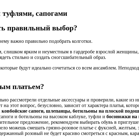
и туфлями, сапогами
ать правильный выбор?
нему важно правильно подобрать колготки.
м, слишком ярким и неуместным в гардеробе взрослой женщины,
ядеть стильно и создать сногсшибательный образ.
которые будут идеально сочетаться со всем ансамблем. Неподход
вым платьем?
о рассмотрели отдельные аксессуары и проверили, какие из них
т на этот вопрос, безусловно, зависит от характера платья, кото
, ковбойские сапоги, шлепанцы, ботильоны на плоской подош
сапоги и ботильоны на высоком каблуке, туфли и
босоножки на
зительное предложение, рекомендуем выбирать обувь в приглуше
мело можешь смешать грязно-розовое платье с фуксией, желтым,
 Сдержанный розовый не будет красиво смотреться с красным, к