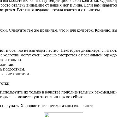
и вы можете включить эту тенденцию в свои колготки. Однако д
осто отвлечь внимание от ваших ног и лица. Если вам нравится 
отрится. Вот как я недавно носила колготки с принтом.
и. Следуйте тем же правилам, что и для колготок. Конечно, вы
ют и обычно не выглядят лестно. Некоторые дизайнеры считают, 
ые колготки могут очень хорошо смотреться с правильной одеждо
ок и гольфы.
далиями.
ть подросткам.
 яркие колготки.
готки.
 Используйте их только в качестве приблизительных рекомендаци
оторые вы можете купить онлайн прямо сейчас.
и покупать. Хорошие интернет-магазины включают: