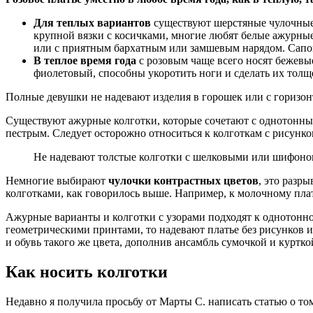
Для теплых вариантов
существуют шерстяные чулочные 
крупной вязки с косичками, многие любят белые ажурны
или с приятным бархатным или замшевым нарядом. Сапог
В теплое время года
с розовым чаще всего носят бежевые
фиолетовый, способны укоротить ноги и сделать их толщ
Полные девушки не надевают изделия в горошек или с горизон
Существуют ажурные колготки, которые сочетают с однотонным 
пестрым. Следует осторожно относиться к колготкам с рисунк
Не надевают толстые колготки с шелковыми или шифонов
Немногие выбирают
чулочки контрастных цветов
, это разр
колготками, как говорилось выше. Например, к молочному плат
Ажурные варианты и колготки с узорами подходят к однотонной
геометрическими принтами, то надевают платье без рисунков и
и обувь такого же цвета, дополнив ансамбль сумочкой и куртко
Как носить колготки
Недавно я получила просьбу от Марты С. написать статью о том