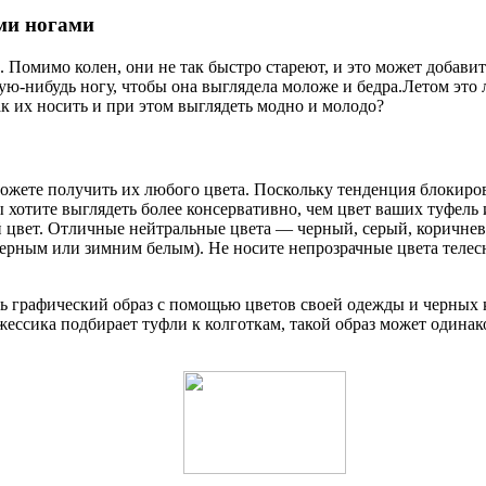
ми ногами
 Помимо колен, они не так быстро стареют, и это может добави
ю-нибудь ногу, чтобы она выглядела моложе и бедра.Летом это 
к их носить и при этом выглядеть модно и молодо?
можете получить их любого цвета. Поскольку тенденция блокиро
ы хотите выглядеть более консервативно, чем цвет ваших туфель
ой цвет. Отличные нейтральные цвета — черный, серый, коричне
черным или зимним белым). Не носите непрозрачные цвета телесно
нь графический образ с помощью цветов своей одежды и черных к
ессика подбирает туфли к колготкам, такой образ может одинако