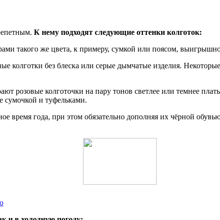
трепетным.
К нему подходят следующие оттенки колготок:
ами такого же цвета, к примеру, сумкой или поясом, выигрышно
ные колготки без блеска или серые дымчатые изделия. Некоторы
рают розовые колготочки на пару тонов светлее или темнее пла
е сумочкой и туфельками.
ое время года, при этом обязательно дополняя их чёрной обувью
о
ак и в холодную погоду: