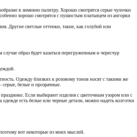
ообразие в зимнюю палитру. Хорошо смотрятся серые чулочки
особенно хорошо смотрятся с пушистым платьицем из ангорки
ия. Другие светлые оттенки, такие, как голубой или
 случае образ будет казаться перегруженным и чересчур
деждой.
остность. Одежду близких к розовому тонов носят с такими же
 серые, белые и прозрачные.
а празднике. Если выбирают изделия с цветочным узором или с
а одежде есть белые или черные детали, можно надеть колготки
 поэтому вот некоторые из моих мыслей.