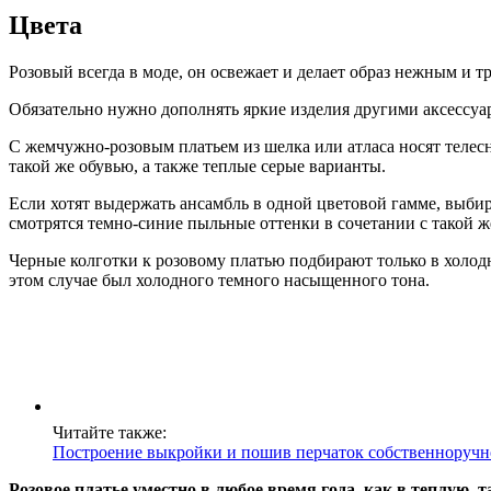
Цвета
Розовый всегда в моде, он освежает и делает образ нежным и 
Обязательно нужно дополнять яркие изделия другими аксессуар
С жемчужно-розовым платьем из шелка или атласа носят телес
такой же обувью, а также теплые серые варианты.
Если хотят выдержать ансамбль в одной цветовой гамме, выби
смотрятся темно-синие пыльные оттенки в сочетании с такой ж
Черные колготки к розовому платью подбирают только в холодн
этом случае был холодного темного насыщенного тона.
Читайте также:
Построение выкройки и пошив перчаток собственноручн
Розовое платье уместно в любое время года, как в теплую, т