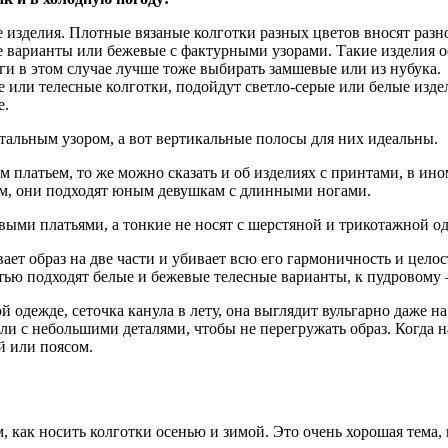
изделия. Плотные вязаные колготки разных цветов вносят разн
е варианты или бежевые с фактурными узорами. Такие изделия 
и в этом случае лучше тоже выбирать замшевые или из нубука.
 или телесные колготки, подойдут светло-серые или белые издел
е.
тальным узором, а вот вертикальные полосы для них идеальны.
платьем, то же можно сказать и об изделиях с принтами, в ином
ом, они подходят юным девушкам с длинными ногами.
ыми платьями, а тонкие не носят с шерстяной и трикотажной о
ывает образ на две части и убивает всю его гармоничность и цел
ью подходят белые и бежевые телесные варианты, к пудровому –
 одежде, сеточка канула в лету, она выглядит вульгарно даже н
ли с небольшими деталями, чтобы не перегружать образ. Когда н
й или поясом.
, как носить колготки осенью и зимой. Это очень хорошая тема,