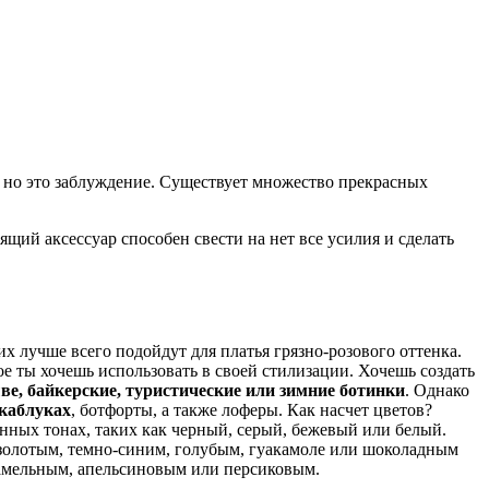
 но это заблуждение. Существует множество прекрасных
ящий аксессуар способен свести на нет все усилия и сделать
 лучше всего подойдут для платья грязно-розового оттенка.
рое ты хочешь использовать в своей стилизации. Хочешь создать
ве, байкерские, туристические или зимние ботинки
. Однако
 каблуках
, ботфорты, а также лоферы. Как насчет цветов?
нных тонах, таких как черный, серый, бежевый или белый.
 золотым, темно-синим, голубым, гуакамоле или шоколадным
арамельным, апельсиновым или персиковым.