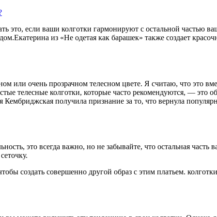
?
лать это, если ваши колготки гармонируют с остальной частью в
дом.Екатерина из «Не одетая как барашек» также создает красоч
ном или очень прозрачном телесном цвете. Я считаю, что это вм
Чистые телесные колготки, которые часто рекомендуются, — это
я Кембриджская получила признание за то, что вернула популяр
ость, это всегда важно, но не забывайте, что остальная часть 
сеточку.
 чтобы создать совершенно другой образ с этим платьем. колгот