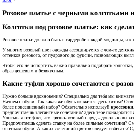
Блог
›
Розовое платье с черными колготками 
Колготки под розовое платье: как сдел
Розовое платье должно быть в гардеробе каждой модницы, и к 
У многих розовый цвет одежды ассоциируется с чем-то детски
оттенков розового, от пудрового до фуксии, позволяющих выгл
Чтобы его не испортить, важно правильно подобрать колготки, 
образ дешевым и безвкусным.
Какие туфли хорошо сочетаются с розо
Нужно больше вдохновения? Специально для тебя мы внимательн
Начнем с обуви. Так какая же обувь окажется здесь хитом? Отве
более повседневный набор? Обязательно используй
кроссовки
предпочитаешь элегантные сочетания? Здесь тебе понадобятся 
Учитывая тот факт, что грязно-розовый наряд – довольно выра
Предпочитаешь сделать ставку на более сильные сочетания? С
оттенком обуви. А каких сочетаний цветов следует избегать?