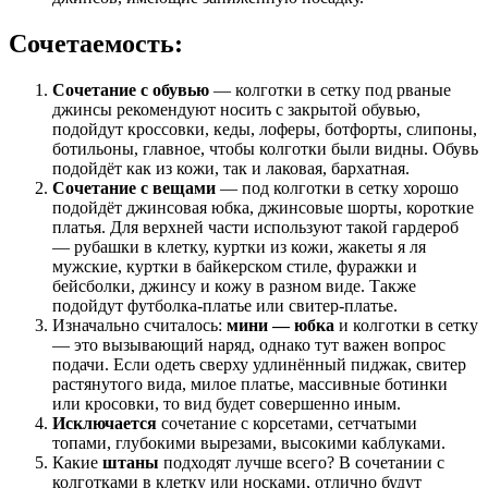
Сочетаемость:
Сочетание с обувью
— колготки в сетку под рваные
джинсы рекомендуют носить с закрытой обувью,
подойдут кроссовки, кеды, лоферы, ботфорты, слипоны,
ботильоны, главное, чтобы колготки были видны. Обувь
подойдёт как из кожи, так и лаковая, бархатная.
Сочетание с вещами
— под колготки в сетку хорошо
подойдёт джинсовая юбка, джинсовые шорты, короткие
платья. Для верхней части используют такой гардероб
— рубашки в клетку, куртки из кожи, жакеты я ля
мужские, куртки в байкерском стиле, фуражки и
бейсболки, джинсу и кожу в разном виде. Также
подойдут футболка-платье или свитер-платье.
Изначально считалось:
мини — юбка
и колготки в сетку
— это вызывающий наряд, однако тут важен вопрос
подачи. Если одеть сверху удлинённый пиджак, свитер
растянутого вида, милое платье, массивные ботинки
или кросовки, то вид будет совершенно иным.
Исключается
сочетание с корсетами, сетчатыми
топами, глубокими вырезами, высокими каблуками.
Какие
штаны
подходят лучше всего? В сочетании с
колготками в клетку или носками, отлично будут