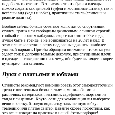
подобрать и сочетать. В зависимости от обуви и одежды
можно создать как деловой (туфли и костюмные штаны), так и
весёлый вид (кеды и юбка), практичный стиль (слипоны и
рваные джинсы).
Вообще сейчас больше сочетают колготки со спортивным
стилем, гранж или свободным джинсовым, слишком строгий,
с юбкой и высоким каблуком, скорее напомнит 90-е годы,
лучше быть в тренде, а не возвращаться на 20 лет назад. В
этом плане колготки в сетку под рваные джинсы наиболее
удачный вариант. Причём обращаем внимание, что сетка уже
задаёт тон: и дополнительные декольте, приспущенные плечи
в одежде — совершенно ни к чему, ибо будет выглядеть скорее
вульгарно, чем стильно.
Луки с платьями и юбками
Стилисты рекомендуют комбинировать этот самодостаточный
тренд с цветочными бохо-платьями, мини-юбками из
различных материалов, платьями, сарафанами, шортами из
твида или денима. Круто, если для комбинации вы выберите
вещи в клетку, базовую водолазку, завышенную юбку-
трапецию или платье свитер. Давайте скорее посмотрим, как
это все выглядит на практике в нашей фото-подборке!