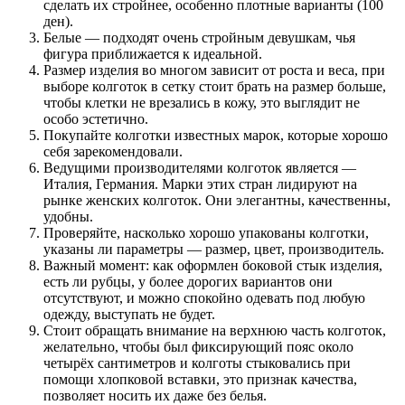
сделать их стройнее, особенно плотные варианты (100
ден).
Белые — подходят очень стройным девушкам, чья
фигура приближается к идеальной.
Размер изделия во многом зависит от роста и веса, при
выборе колготок в сетку стоит брать на размер больше,
чтобы клетки не врезались в кожу, это выглядит не
особо эстетично.
Покупайте колготки известных марок, которые хорошо
себя зарекомендовали.
Ведущими производителями колготок является —
Италия, Германия. Марки этих стран лидируют на
рынке женских колготок. Они элегантны, качественны,
удобны.
Проверяйте, насколько хорошо упакованы колготки,
указаны ли параметры — размер, цвет, производитель.
Важный момент: как оформлен боковой стык изделия,
есть ли рубцы, у более дорогих вариантов они
отсутствуют, и можно спокойно одевать под любую
одежду, выступать не будет.
Стоит обращать внимание на верхнюю часть колготок,
желательно, чтобы был фиксирующий пояс около
четырёх сантиметров и колготы стыковались при
помощи хлопковой вставки, это признак качества,
позволяет носить их даже без белья.