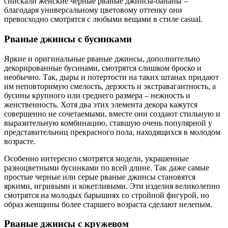
снискали женские черные рваные джинсы-бананы –
благодаря универсальному цветовому оттенку они
превосходно смотрятся с любыми вещами в стиле casual.
Рваные джинсы с бусинками
Яркие и оригинальные рваные джинсы, дополнительно
декорированные бусинами, смотрятся слишком броско и
необычно. Так, дыры и потертости на таких штанах придают
им неповторимую смелость, дерзость и экстравагантность, а
бусины крупного или среднего размера – нежность и
женственность. Хотя два этих элемента декора кажутся
совершенно не сочетаемыми, вместе они создают стильную и
выразительную комбинацию, ставшую очень популярной у
представительниц прекрасного пола, находящихся в молодом
возрасте.
Особенно интересно смотрятся модели, украшенные
разноцветными бусинками по всей длине. Так даже самые
простые черные или серые рваные джинсы становятся
яркими, игривыми и кокетливыми. Эти изделия великолепно
смотрятся на молодых барышнях со стройной фигурой, но
образ женщины более старшего возраста сделают нелепым.
Рваные джинсы с кружевом