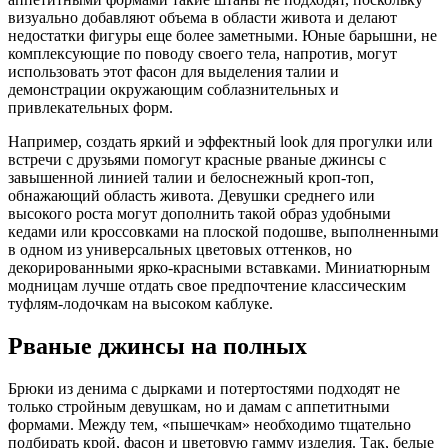
визуально добавляют объема в области живота и делают
недостатки фигуры еще более заметными. Юные барышни, не
комплексующие по поводу своего тела, напротив, могут
использовать этот фасон для выделения талии и
демонстрации окружающим соблазнительных и
привлекательных форм.
Например, создать яркий и эффектный look для прогулки или
встречи с друзьями помогут красные рваные джинсы с
завышенной линией талии и белоснежный кроп-топ,
обнажающий область живота. Девушки среднего или
высокого роста могут дополнить такой образ удобными
кедами или кроссовками на плоской подошве, выполненными
в одном из универсальных цветовых оттенков, но
декорированными ярко-красными вставками. Миниатюрным
модницам лучше отдать свое предпочтение классическим
туфлям-лодочкам на высоком каблуке.
Рваные джинсы на полных
Брюки из денима с дырками и потертостями подходят не
только стройным девушкам, но и дамам с аппетитными
формами. Между тем, «пышечкам» необходимо тщательно
подбирать крой, фасон и цветовую гамму изделия. Так, белые