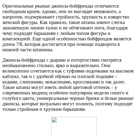
Оригинальные рваные джинсы-бойфренды отличаются
свободным кроем, однако, они не выглядят мешковато, а
напротив, подчеркивают стройность, хрупкость и изящество
женской фигуры. Как правило, такие штаны имеют слегка
заниженную линию талии и не обтягивают ноги, благодаря
чему подходят барышням с любым типом фигуры и
комплекцией. Еще одной особенностью бойфрендов является
длина 7/8, которая достигается при помощи подворота в
нижней части штанины.
Джинсы-бойфренды с дырами и потертостями смотрятся
необыкновенно стильно, ярко и выразительно. Они
великолепно сочетаются как с туфлями-лодочками на высоком
каблуке, так и с удобной обувью на плоской подошве –
кедами, слипонами, мокасинами, кроссовками и так далее.
Такие штаны могут иметь любой цветовой оттенок – у
современных модниц особенно популярны модели синего и
голубого цвета, универсальные черные брюки и белые рваные
джинсы, которые визуально могут полнить, поэтому подходят
только стройным и хрупким барышням.