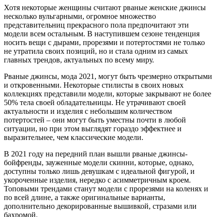
Хотя некоторые женщины считают рваные женские джинсы
несколько вульгарными, огромное множество
представительниц прекрасного пола предпочитают эти
модели всем остальным. В наступившем сезоне тенденция
носить вещи с дырами, прорезями и потертостями не только
не утратила своих позиций, но и стала одним из самых
главных трендов, актуальных по всему миру.
Рваные джинсы, мода 2021, могут быть чрезмерно открытыми
и откровенными. Некоторые стилисты в своих новых
коллекциях представили модели, которые закрывают не более
50% тела своей обладательницы. Не утрачивают своей
актуальности и изделия с небольшим количеством
потертостей – они могут быть уместны почти в любой
ситуации, но при этом выглядят гораздо эффектнее и
выразительнее, чем классические модели.
В 2021 году на передний план вышли рваные джинсы-
бойфренды, зауженные модели скинни, которые, однако,
доступны только лишь девушкам с идеальной фигурой, и
укороченные изделия, нередко с асимметричным кроем.
Топовыми трендами станут модели с прорезями на коленях и
по всей длине, а также оригинальные варианты,
дополнительно декорированные вышивкой, стразами или
бахромой.