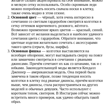
желаете сильно акцентировать на себе внимание, можно
и мелкую сетку использовать. Особо скромным леди
можно попробовать носить сначала носки в клетку,
также очень модно в этом сезоне.
Основной цвет
— чёрный, хотя очень интересно в
сочетании со светлым гардеробом смотрятся колготки в
сетку оттенков коричневого, розового, жёлтого.
Возможно применение ярких цветов — красный, синий.
Всё зависит от желания выделиться и наиболее удачного
сочетания цвета с гардеробом. Обратите внимание, что
цветные изделия желательно сочетать с аксессуарами
такого цвета (серьги, бусы, шарфы).
Основная фишка
— колготки выставляются на
всеобщее обозрение, могут выглядывать сверху на поясе
или заманчиво смотреться в сочетании с рваными
джинсами. Причём сочетают их как со штанами, так и с
юбками. Законодательницей моды является Кендалл
Дженнер — американская модель. Она первой была
замечена в таком образе, позже тенденция носить
колготки в клетку под рваные джинсы, причём колготки
выше, чем джинсы, стала распространяться на других
моделей и обычных девушек. Часто используют с
коротким топом, свитером. В Инстаграм сейчас можно
встретить много примеров, как удачно обыграть такой
образ.