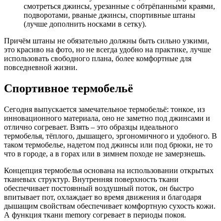
смотреться джинсы, урезанные с обтрёпанными краями,
подворотами, рваные джинсы, спортивные штаны
(лучше дополнить носками в сетку).
Причём штаны не обязательно должны быть сильно узкими,
это красиво на фото, но не всегда удобно на практике, лучше
использовать свободного плана, более комфортные для
повседневной жизни.
Спортивное термобельё
Сегодня выпускается замечательное термобельё: тонкое, из
инновационного материала, оно не заметно под джинсами и
отлично согревает. Взять – это образцы идеального
термобелья, тёплого, дышащего, эргономичного и удобного. В
таком термобелье, надетом под джинсы или под брюки, не то
что в городе, а в горах или в зимнем походе не замерзнешь.
Концепция термобелья основана на использовании открытых
тканевых структур. Внутренняя поверхность ткани
обеспечивает постоянный воздушный поток, он быстро
впитывает пот, охлаждает во время движения и благодаря
дышащим свойствам обеспечивает комфортную сухость кожи.
А функция ткани memory согревает в периоды покоя.