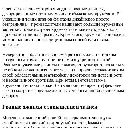
Очень эффектно смотрятся модные рваные джинсы,
декорированные плотным хлопчатобумажным кружевом. В
украшении таких штанов фантазия дизайнеров просто
безгранична – производители нашивают большие кружевные
заплатки, тонкие отрезы кружева по нижнему краю, вдоль
щиколотки или на карманах. Кроме того, кружевные полоски
можно нашивать не традиционным способом, а швом-
зигзагом.
Невероятно соблазнительно смотрятся и модели с тонким
воздушным кружевом, пришитым изнутри под дыркой.
Рваные кружевные джинсы не выглядят вульгарно, поскольку
не обнажают части женского тела, а напротив, создают вокруг
своей обладательницы атмосферу некоторой таинственности
и необычайного эротизма. При этом цветовая гамма
кружевной вставки может быть любой, но ярче и эффектнее
всего смотрятся голубые джинсы с черным или белоснежным
декором.
Рваные джинсы с завышенной талией
Модели с завышенной талией подчеркивают «осиную»
стройность и плоский подтянутый живот. Дамам с
аппетитными формами такие штаны не подходят, поскольку