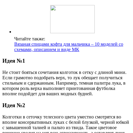
Читайте также:
Вязаная спицами кофта для мальчика – 10 моделей со
схемами, описанием и виде МК
Идея №1
Не стоит бояться сочетания колготок в сетку с длиной мини.
Если грамотно подобрать верх, то лук обещает получиться
стильным и сдержанным. Например, темная палитра лука, в
котором роль верха выполняет принтованная футболка
вполне подойдет для ваших модных будней.
Идея №2
Колготки в сеточку телесного цвета уместно смотрятся во
вполне консервативных луках с белой блузкой, черной юбкой
с завышенной талией и пальто из твида. Такое цветовое
решение сводит на нет всю агрессивность, а оставляет лишь