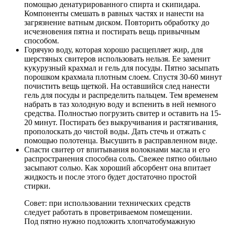
помощью денатурированного спирта и скипидара.
Компоненты смешать в равных частях и нанести на
загрязнение ватным диском. Повторить обработку до
исчезновения пятна и постирать вещь привычным
способом.
Горячую воду, которая хорошо расщепляет жир, для
шерстяных свитеров использовать нельзя. Ее заменит
кукурузный крахмал и гель для посуды. Пятно засыпать
порошком крахмала плотным слоем. Спустя 30-60 минут
почистить вещь щеткой. На оставшийся след нанести
гель для посуды и распределить пальцем. Тем временем
набрать в таз холодную воду и вспенить в ней немного
средства. Полностью погрузить свитер и оставить на 15-
20 минут. Постирать без выкручивания и растягивания,
прополоскать до чистой воды. Дать стечь и отжать с
помощью полотенца. Высушить в расправленном виде.
Спасти свитер от впитывания волокнами масла и его
распространения способна соль. Свежее пятно обильно
засыпают солью. Как хороший абсорбент она впитает
жидкость и после этого будет достаточно простой
стирки.
Совет: при использовании технических средств
следует работать в проветриваемом помещении.
Под пятно нужно подложить хлопчатобумажную