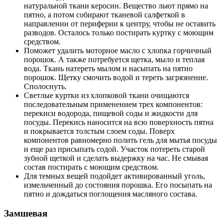
натуральной ткани керосин. Вещество льют прямо на
пятно, а потом собирают тканевой салфеткой в
направлении от периферии к центру, чтобы не оставить
разводов. Осталось только постирать куртку с моющим
средством.
Поможет удалить моторное масло с хлопка горчичный
порошок. А также потребуется щетка, мыло и теплая
вода. Ткань натереть мылом и насыпать на пятно
порошок. Щетку смочить водой и тереть загрязнение.
Сполоснуть.
Светлые куртки из хлопковой ткани очищаются
последовательным применением трех компонентов:
перекиси водорода, пищевой соды и жидкости для
посуды. Перекись наносится на всю поверхность пятна
и покрывается толстым слоем соды. Поверх
компонентов равномерно полить гель для мытья посуды
и еще раз присыпать содой. Участок потереть старой
зубной щеткой и сделать выдержку на час. Не смывая
состав постирать с моющим средством.
Для темных вещей подойдет активированный уголь,
измельченный до состояния порошка. Его посыпать на
пятно и дождаться поглощения масляного состава.
Замшевая