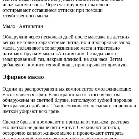
испачканную часть. Через час вручную тщательно
отстирывают оставшиеся оттиски при помощи
хозяйственного мыла.
Мыло «Антипятин»
Обнаружив через несколько дней после массажа на детских
вещах не только характерные пятна, но и прогорклый запах
масла, увлажняют все загрязненные места и тщательно
натирают бруском мыла «Антипятин». Складывают в
эмалированный таз, накрыв пленкой, на два часа. Затем
добавляют немного теплой воды, простирывают вручную.
Эфирное масло
Одним из распространенных компонентов омолаживающих
масок является эфир. Если крапинки от этого вещества
обнаружены на светлой блузке, используют зубной порошок
без красящих добавок. Ткань смачивают, насыпают порошок и
щеткой убирают всю грязь.
Свежие брызги промокают и присыпают тальком, растирая
его щеткой не дольше пяти минут. Смахивают остатки,
осторожно капают жидкое мыло и продолжают оттирать
оттиск щеткой, промывают чистой водой выполняют