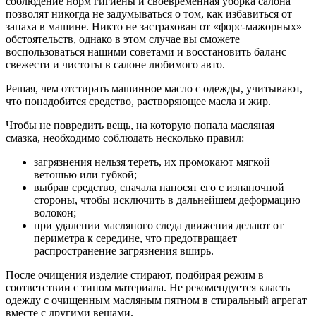
соблюдение норм гигиены и своевременная уборка салона
позволят никогда не задумываться о том, как избавиться от
запаха в машине. Никто не застрахован от «форс-мажорных»
обстоятельств, однако в этом случае вы сможете
воспользоваться нашими советами и восстановить баланс
свежести и чистоты в салоне любимого авто.
Решая, чем отстирать машинное масло с одежды, учитывают,
что понадобится средство, растворяющее масла и жир.
Чтобы не повредить вещь, на которую попала масляная
смазка, необходимо соблюдать несколько правил:
загрязнения нельзя тереть, их промокают мягкой
ветошью или губкой;
выбрав средство, сначала наносят его с изнаночной
стороны, чтобы исключить в дальнейшем деформацию
волокон;
при удалении масляного следа движения делают от
периметра к середине, что предотвращает
распространение загрязнения вширь.
После очищения изделие стирают, подбирая режим в
соответствии с типом материала. Не рекомендуется класть
одежду с очищенным масляным пятном в стиральный агрегат
вместе с другими вещами.