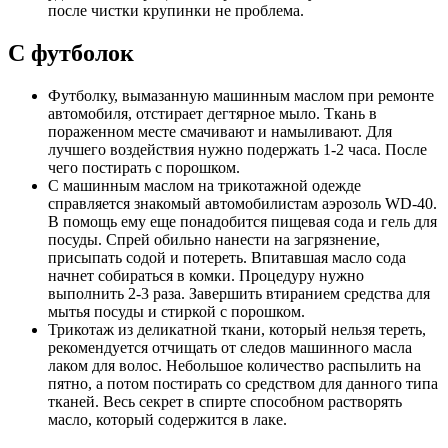
после чистки крупинки не проблема.
С футболок
Футболку, вымазанную машинным маслом при ремонте
автомобиля, отстирает дегтярное мыло. Ткань в
пораженном месте смачивают и намыливают. Для
лучшего воздействия нужно подержать 1-2 часа. После
чего постирать с порошком.
С машинным маслом на трикотажной одежде
справляется знакомый автомобилистам аэрозоль WD-40.
В помощь ему еще понадобится пищевая сода и гель для
посуды. Спрей обильно нанести на загрязнение,
присыпать содой и потереть. Впитавшая масло сода
начнет собираться в комки. Процедуру нужно
выполнить 2-3 раза. Завершить втиранием средства для
мытья посуды и стиркой с порошком.
Трикотаж из деликатной ткани, который нельзя тереть,
рекомендуется отчищать от следов машинного масла
лаком для волос. Небольшое количество распылить на
пятно, а потом постирать со средством для данного типа
тканей. Весь секрет в спирте способном растворять
масло, который содержится в лаке.