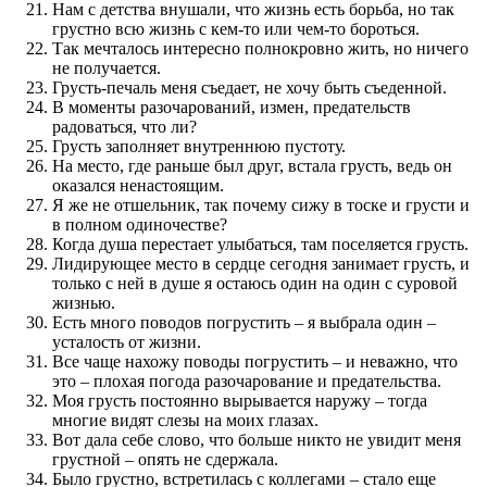
Нам с детства внушали, что жизнь есть борьба, но так
грустно всю жизнь с кем-то или чем-то бороться.
Так мечталось интересно полнокровно жить, но ничего
не получается.
Грусть-печаль меня съедает, не хочу быть съеденной.
В моменты разочарований, измен, предательств
радоваться, что ли?
Грусть заполняет внутреннюю пустоту.
На место, где раньше был друг, встала грусть, ведь он
оказался ненастоящим.
Я же не отшельник, так почему сижу в тоске и грусти и
в полном одиночестве?
Когда душа перестает улыбаться, там поселяется грусть.
Лидирующее место в сердце сегодня занимает грусть, и
только с ней в душе я остаюсь один на один с суровой
жизнью.
Есть много поводов погрустить – я выбрала один –
усталость от жизни.
Все чаще нахожу поводы погрустить – и неважно, что
это – плохая погода разочарование и предательства.
Моя грусть постоянно вырывается наружу – тогда
многие видят слезы на моих глазах.
Вот дала себе слово, что больше никто не увидит меня
грустной – опять не сдержала.
Было грустно, встретилась с коллегами – стало еще