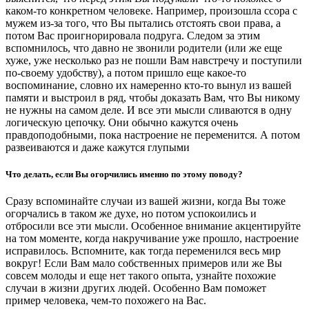
каком-то конкретном человеке. Например, произошла ссора с
мужем из-за того, что Вы пытались отстоять свои права, а
потом Вас проигнорировала подруга. Следом за этим
вспомнилось, что давно не звонили родители (или же еще
хуже, уже несколько раз не пошли Вам навстречу и поступили
по-своему удобству), а потом пришло еще какое-то
воспоминание, словно их намеренно кто-то вынул из вашей
памяти и выстроил в ряд, чтобы доказать Вам, что Вы никому
не нужны на самом деле. И все эти мысли сливаются в одну
логическую цепочку. Они обычно кажутся очень
правдоподобными, пока настроение не переменится. А потом
развеиваются и даже кажутся глупыми
Что делать, если Вы огорчились именно по этому поводу?
Сразу вспоминайте случаи из вашей жизни, когда Вы тоже
огорчались в таком же духе, но потом успокоились и
отбросили все эти мысли. Особенное внимание акцентируйте
на том моменте, когда накручивание уже прошло, настроение
исправилось. Вспомните, как тогда переменился весь мир
вокруг! Если Вам мало собственных примеров или же Вы
совсем молоды и еще нет такого опыта, узнайте похожие
случаи в жизни других людей. Особенно Вам поможет
пример человека, чем-то похожего на Вас.