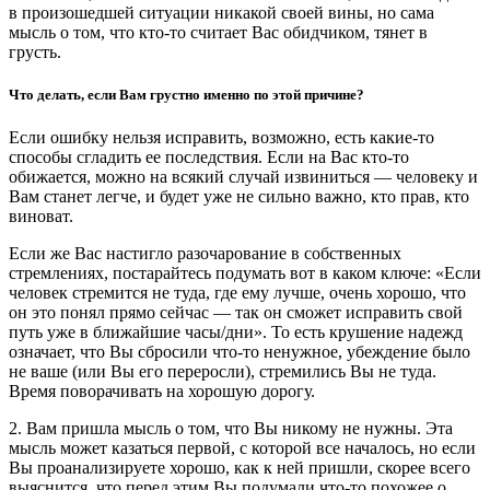
в произошедшей ситуации никакой своей вины, но сама
мысль о том, что кто-то считает Вас обидчиком, тянет в
грусть.
Что делать, если Вам грустно именно по этой причине?
Если ошибку нельзя исправить, возможно, есть какие-то
способы сгладить ее последствия. Если на Вас кто-то
обижается, можно на всякий случай извиниться — человеку и
Вам станет легче, и будет уже не сильно важно, кто прав, кто
виноват.
Если же Вас настигло разочарование в собственных
стремлениях, постарайтесь подумать вот в каком ключе: «Если
человек стремится не туда, где ему лучше, очень хорошо, что
он это понял прямо сейчас — так он сможет исправить свой
путь уже в ближайшие часы/дни». То есть крушение надежд
означает, что Вы сбросили что-то ненужное, убеждение было
не ваше (или Вы его переросли), стремились Вы не туда.
Время поворачивать на хорошую дорогу.
2. Вам пришла мысль о том, что Вы никому не нужны. Эта
мысль может казаться первой, с которой все началось, но если
Вы проанализируете хорошо, как к ней пришли, скорее всего
выяснится, что перед этим Вы подумали что-то похожее о