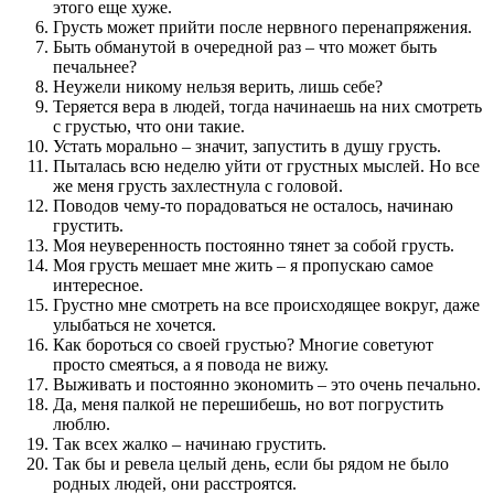
этого еще хуже.
Грусть может прийти после нервного перенапряжения.
Быть обманутой в очередной раз – что может быть
печальнее?
Неужели никому нельзя верить, лишь себе?
Теряется вера в людей, тогда начинаешь на них смотреть
с грустью, что они такие.
Устать морально – значит, запустить в душу грусть.
Пыталась всю неделю уйти от грустных мыслей. Но все
же меня грусть захлестнула с головой.
Поводов чему-то порадоваться не осталось, начинаю
грустить.
Моя неуверенность постоянно тянет за собой грусть.
Моя грусть мешает мне жить – я пропускаю самое
интересное.
Грустно мне смотреть на все происходящее вокруг, даже
улыбаться не хочется.
Как бороться со своей грустью? Многие советуют
просто смеяться, а я повода не вижу.
Выживать и постоянно экономить – это очень печально.
Да, меня палкой не перешибешь, но вот погрустить
люблю.
Так всех жалко – начинаю грустить.
Так бы и ревела целый день, если бы рядом не было
родных людей, они расстроятся.