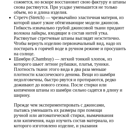
сожмется, но вскоре восстановит свою фактуру и штаны
снова растянутся. При усадке уменьшится не только
объем, но и длина изделия.
Стретч (Stretch) — чрезвычайно эластичная материя, из
которой шьют узкие обтягивающие модели джинсов.
Гибкость изначально грубой джинсовой ткани придают
волокна лайкры, входящие в состав нитей утка.
Растянутые стретчевые штаны выглядят неэстетично.
Чтобы вернуть изделию первоначальный вид, надо их
постирать в горячей воде в ручном режиме и просушить
на солнце.
Шамбри (Chambray) — легкий тонкий хлопок, из
которого шьют летние рубашки, платья, туники.
Плотность ткани этого вида в два раза меньше
плотности классического денима. Вещи из шамбри
недолговечны, быстро рвутся и протираются, редко
доживают до нового сезона. После стирки или
кипячения штаны из шамбри сильно садятся в длину и
ширину.
Прежде чем экспериментировать с джинсами,
пытаясь уменьшить их размеры при помощи
ручной или автоматической стирки, вымачивания
или кипячения, надо изучить состав материала, из
которого изготовлено изделие, и указания