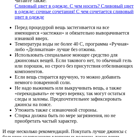
Читайте также:
Сливовый цвет в одежде. С чем носить? Сливовый цвет
в одежде: сочные сочетания! С чем сочетается сливовый
цвет в одежде
Перед процедурой вещь застегивается на все
имеющиеся «застежки» и обязательно выворачивается
изнанкой вверх.
Температура воды не более 40 С, программа «Ручная»
либо «Деликатная» лучше без отжима.
Использовать специальное моющее средство для
джинсовых вещей. Если такового нет, то обычный гель
или порошок, но строго без присутствия отбеливающих
компонентов.
Если вещь стирается вручную, то можно добавить
немного поваренной соли.
Не надо выжимать или выкручивать вещь, а также
«перекидывать» ее через веревку, так могут остаться
следы и заломы. Предпочтительнее зафиксировать
джинсы на поясе.
Утюжить также с изнаночной стороны.
Стирка должна быть по мере загрязнения, но не
приобретать частый характер.
И еще несколько рекомендаций. Покупать лучше джинсы с
большим содержанием хлопковых волокон, такие вещи