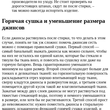
производителя по уходу. Не стоит проверять на
дорогостоящих штанах, сядут ли после стирки, –
так можно навсегда испортить изделие.
Горячая сушка и уменьшение размера
джинсов
Если джинсы растянулись после стирки, то что делать в этом
случае, понять не так уж сложно: помочь джинсам сесть
можно с помощью правильной сушки. Первый способ —
самый банальный: выжать джинсы как можно сильнее, чтобы
на них не осталось ни единой капли, которые бы стекали и
тянули бы ткань вниз, и повесить на сушилку или даже на
горячую батарею. Вещь гарантированно уменьшится
минимум на один размер. Второй способ подходит больше для
тонких и деликатных тканей: на горизонтальную поверхность
раскладывается отрез хорошо впитывающей воду ткани,
сверху кладутся джинсы в развернутом виде, а третьим слоем
помещается другой кусок такой же влаговпитывающей ткани.
Зажатые между двух слоев джинсы не могут растянуться под
тяжестью стекающей воды, поэтому и немного уменьшаются
в размере, или хотя бы не растягиваются. Третий способ прост
до невозможности: нужно поместить джинсы в стиральную
машину, оснащенную функцией горячей сушки изделий, и