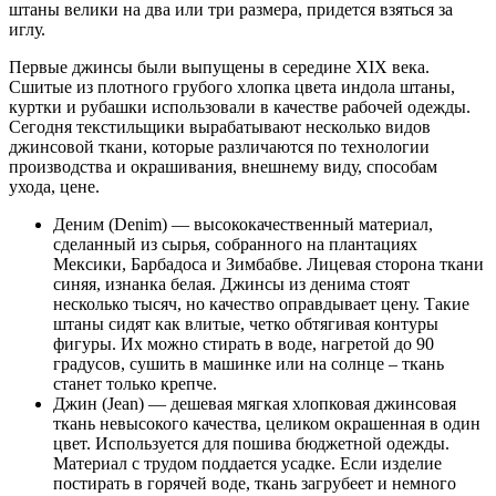
штаны велики на два или три размера, придется взяться за
иглу.
Первые джинсы были выпущены в середине XIX века.
Сшитые из плотного грубого хлопка цвета индола штаны,
куртки и рубашки использовали в качестве рабочей одежды.
Сегодня текстильщики вырабатывают несколько видов
джинсовой ткани, которые различаются по технологии
производства и окрашивания, внешнему виду, способам
ухода, цене.
Деним (Denim) — высококачественный материал,
сделанный из сырья, собранного на плантациях
Мексики, Барбадоса и Зимбабве. Лицевая сторона ткани
синяя, изнанка белая. Джинсы из денима стоят
несколько тысяч, но качество оправдывает цену. Такие
штаны сидят как влитые, четко обтягивая контуры
фигуры. Их можно стирать в воде, нагретой до 90
градусов, сушить в машинке или на солнце – ткань
станет только крепче.
Джин (Jean) — дешевая мягкая хлопковая джинсовая
ткань невысокого качества, целиком окрашенная в один
цвет. Используется для пошива бюджетной одежды.
Материал с трудом поддается усадке. Если изделие
постирать в горячей воде, ткань загрубеет и немного