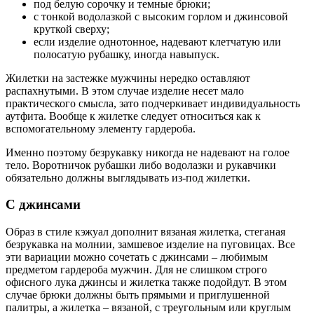
под белую сорочку и темные брюки;
с тонкой водолазкой с высоким горлом и джинсовой
круткой сверху;
если изделие однотонное, надевают клетчатую или
полосатую рубашку, иногда навыпуск.
Жилетки на застежке мужчины нередко оставляют
распахнутыми. В этом случае изделие несет мало
практического смысла, зато подчеркивает индивидуальность
аутфита. Вообще к жилетке следует относиться как к
вспомогательному элементу гардероба.
Именно поэтому безрукавку никогда не надевают на голое
тело. Воротничок рубашки либо водолазки и рукавчики
обязательно должны выглядывать из-под жилетки.
С джинсами
Образ в стиле кэжуал дополнит вязаная жилетка, стеганая
безрукавка на молнии, замшевое изделие на пуговицах. Все
эти вариации можно сочетать с джинсами – любимым
предметом гардероба мужчин. Для не слишком строго
офисного лука джинсы и жилетка также подойдут. В этом
случае брюки должны быть прямыми и приглушенной
палитры, а жилетка – вязаной, с треугольным или круглым