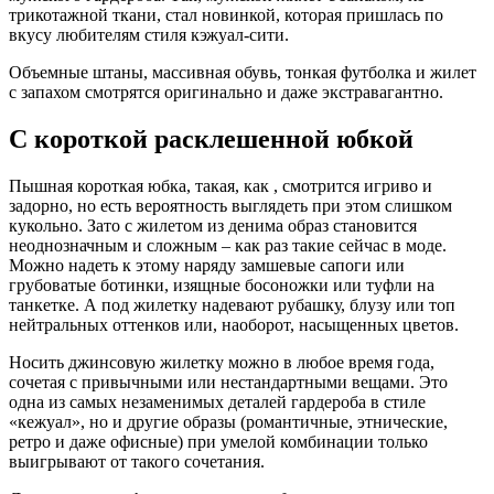
трикотажной ткани, стал новинкой, которая пришлась по
вкусу любителям стиля кэжуал-сити.
Объемные штаны, массивная обувь, тонкая футболка и жилет
с запахом смотрятся оригинально и даже экстравагантно.
С короткой расклешенной юбкой
Пышная короткая юбка, такая, как , смотрится игриво и
задорно, но есть вероятность выглядеть при этом слишком
кукольно. Зато с жилетом из денима образ становится
неоднозначным и сложным – как раз такие сейчас в моде.
Можно надеть к этому наряду замшевые сапоги или
грубоватые ботинки, изящные босоножки или туфли на
танкетке. А под жилетку надевают рубашку, блузу или топ
нейтральных оттенков или, наоборот, насыщенных цветов.
Носить джинсовую жилетку можно в любое время года,
сочетая с привычными или нестандартными вещами. Это
одна из самых незаменимых деталей гардероба в стиле
«кежуал», но и другие образы (романтичные, этнические,
ретро и даже офисные) при умелой комбинации только
выигрывают от такого сочетания.