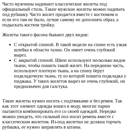
Часто мужчины надевают классические жилеты под
официальный стиль. Такие мужские жилеты можно надевать
под рубашку. Часто жилет продается вместе с костюмом и
если его там не было, лучше самому не дополнять образ, а
подыскать костюм тройку.
Жилеты такого фасона бывают двух видов:
С открытой спиной. В такой модели на спине есть узкая
шлейка в области талии. Он имеет очень глубокий
вырез.
С закрытой спиной. Швеи используют несколько видов
ткани, чтобы пошить такой жилет. На переднюю часть,
используют плотную ткань, а на спину берут
подкладочную ткань, ту из которой пошита подкладка у
пиджака. У таких жилетов вырез не очень глубокий, он
предназначен для галстука.
Такие жилеты нужно носить с подтяжками и без ремня. Так
как этот элемент одежды вошел в моду, многие парни
пытаются комбинировать его со своей одеждой. Нередко
можно увидеть, что сильный пол носит ремень вместе с
классическим жилетом. Из-под жилетки не должна торчать
рубашка, ее нужно заправлять в штаны.