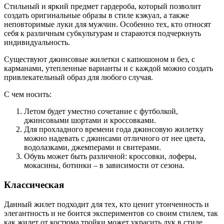
Стильный и яркий предмет гардероба, который позволит
создать оригинальные образы в стиле кэжуал, а также
неповторимые луки для мужчин. Особенно тех, кто относят
себя к различным субкультурам и стараются подчеркнуть
индивидуальность.
Существуют джинсовые жилетки с капюшоном и без, с
карманами, утепленные варианты и с каждой можно создать
привлекательный образ для любого случая.
С чем носить:
Летом будет уместно сочетание с футболкой,
джинсовыми шортами и кроссовками.
Для прохладного времени года джинсовую жилетку
можно надевать с джинсами отличного от нее цвета,
водолазками, джемперами и свитерами.
Обувь может быть различной: кроссовки, лоферы,
мокасины, ботинки – в зависимости от сезона.
Классическая
Данный жилет подходит для тех, кто ценит утонченность и
элегантность и не боится экспериментов со своим стилем, так
как жилет от костюма тройки может украсить лук в стиле