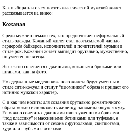
Как выбирать и с чем носить классический мужской жилет
рассказывается на видео:
Кожаная
Среди мужчин немало тех, кто предпочитает неформальный
стиль одежды. Кожаный жилет стал неотъемлемой частью
гардероба байкеров, исполнителей и почитателей музыки в
стиле рок. Кожаный жилет выглядит брутально, мужественно,
но уместен не всегда.
Эффектно сочетается с джинсами, кожаными брюками или
штанами, как на фото.
Но сдержанные модели кожаного жилета будут уместны в
стиле сити-кэжуал и станут “изюминкой” образа и придаст его
истинно мужской характер.
С и как чем носить: для создания брутально-романтичного
образа можно использовать жилетку, напоминающую косуху.
Ее можно сочетать с джинсами или зауженными брюками
“под классику” и массивными ботинками или туфлями, а
также в зависимости от сезона с футболками, свитшотами,
худи или грубыми свитерами.