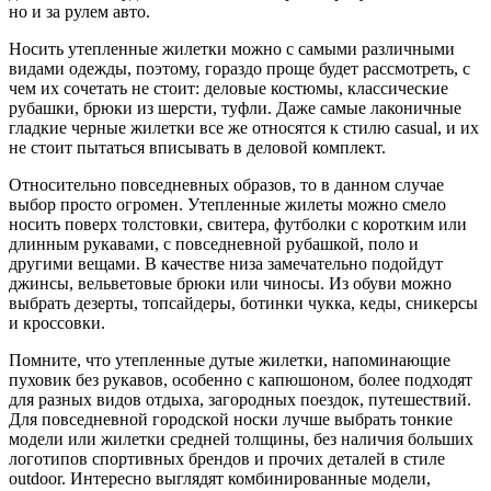
но и за рулем авто.
Носить утепленные жилетки можно с самыми различными
видами одежды, поэтому, гораздо проще будет рассмотреть, с
чем их сочетать не стоит: деловые костюмы, классические
рубашки, брюки из шерсти, туфли. Даже самые лаконичные
гладкие черные жилетки все же относятся к стилю casual, и их
не стоит пытаться вписывать в деловой комплект.
Относительно повседневных образов, то в данном случае
выбор просто огромен. Утепленные жилеты можно смело
носить поверх толстовки, свитера, футболки с коротким или
длинным рукавами, с повседневной рубашкой, поло и
другими вещами. В качестве низа замечательно подойдут
джинсы, вельветовые брюки или чиносы. Из обуви можно
выбрать дезерты, топсайдеры, ботинки чукка, кеды, сникерсы
и кроссовки.
Помните, что утепленные дутые жилетки, напоминающие
пуховик без рукавов, особенно с капюшоном, более подходят
для разных видов отдыха, загородных поездок, путешествий.
Для повседневной городской носки лучше выбрать тонкие
модели или жилетки средней толщины, без наличия больших
логотипов спортивных брендов и прочих деталей в стиле
outdoor. Интересно выглядят комбинированные модели,