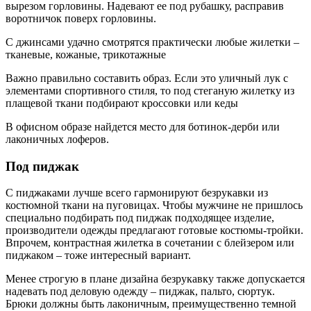
вырезом горловины. Надевают ее под рубашку, расправив
воротничок поверх горловины.
С джинсами удачно смотрятся практически любые жилетки –
тканевые, кожаные, трикотажные
Важно правильно составить образ. Если это уличный лук с
элементами спортивного стиля, то под стеганую жилетку из
плащевой ткани подбирают кроссовки или кеды
В офисном образе найдется место для ботинок-дерби или
лаконичных лоферов.
Под пиджак
С пиджаками лучше всего гармонируют безрукавки из
костюмной ткани на пуговицах. Чтобы мужчине не пришлось
специально подбирать под пиджак подходящее изделие,
производители одежды предлагают готовые костюмы-тройки.
Впрочем, контрастная жилетка в сочетании с блейзером или
пиджаком – тоже интересный вариант.
Менее строгую в плане дизайна безрукавку также допускается
надевать под деловую одежду – пиджак, пальто, сюртук.
Брюки должны быть лаконичным, преимущественно темной