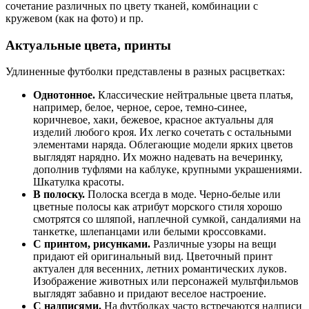
сочетание различных по цвету тканей, комбинации с
кружевом (как на фото) и пр.
Актуальные цвета, принты
Удлиненные футболки представлены в разных расцветках:
Однотонное.
Классические нейтральные цвета платья,
например, белое, черное, серое, темно-синее,
коричневое, хаки, бежевое, красное актуальны для
изделий любого кроя. Их легко сочетать с остальными
элементами наряда. Облегающие модели ярких цветов
выглядят нарядно. Их можно надевать на вечеринку,
дополнив туфлями на каблуке, крупными украшениями.
Шкатулка красоты.
В полоску.
Полоска всегда в моде. Черно-белые или
цветные полосы как атрибут морского стиля хорошо
смотрятся со шляпой, наплечной сумкой, сандалиями на
танкетке, шлепанцами или белыми кроссовками.
С принтом, рисунками.
Различные узоры на вещи
придают ей оригинальный вид. Цветочный принт
актуален для весенних, летних романтических луков.
Изображение животных или персонажей мультфильмов
выглядят забавно и придают веселое настроение.
С надписями.
На футболках часто встречаются надписи