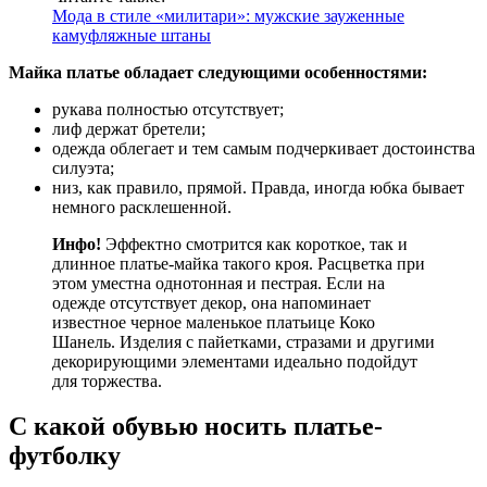
Мода в стиле «милитари»: мужские зауженные
камуфляжные штаны
Майка платье обладает следующими особенностями:
рукава полностью отсутствует;
лиф держат бретели;
одежда облегает и тем самым подчеркивает достоинства
силуэта;
низ, как правило, прямой. Правда, иногда юбка бывает
немного расклешенной.
Инфо!
Эффектно смотрится как короткое, так и
длинное платье-майка такого кроя. Расцветка при
этом уместна однотонная и пестрая. Если на
одежде отсутствует декор, она напоминает
известное черное маленькое платьице Коко
Шанель. Изделия с пайетками, стразами и другими
декорирующими элементами идеально подойдут
для торжества.
С какой обувью носить платье-
футболку