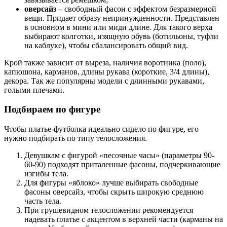
оверсайз
– свободный фасон с эффектом безразмерной
вещи. Придает образу непринужденности. Представлен
в основном в мини или миди длине. Для такого верха
выбирают колготки, изящную обувь (ботильоны, туфли
на каблуке), чтобы сбалансировать общий вид.
Крой также зависит от выреза, наличия воротника (поло),
капюшона, карманов, длины рукава (короткие, 3/4 длины),
декора. Так же популярны модели с длинными рукавами,
голыми плечами.
Подбираем по фигуре
Чтобы платье-футболка идеально сидело по фигуре, его
нужно подбирать по типу телосложения.
Девушкам с фигурой «песочные часы» (параметры 90-
60-90) подходят приталенные фасоны, подчеркивающие
изгибы тела.
Для фигуры «яблоко» лучше выбирать свободные
фасоны оверсайз, чтобы скрыть широкую среднюю
часть тела.
При грушевидном телосложении рекомендуется
надевать платье с акцентом в верхней части (карманы на