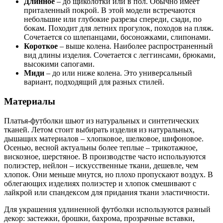
Длинное
– до щиколотки или в пол. Обычно имеет
приталенный покрой. В этой модели встречаются
небольшие или глубокие разрезы спереди, сзади, по
бокам. Походит для летних прогулок, походов на пляж.
Сочетается со шлепанцами, босоножками, слипонами.
Короткое
– выше колена. Наиболее распространенный
вид длины изделия. Сочетается с леггинсами, брюками,
высокими сапогами.
Миди
– до или ниже колена. Это универсальный
вариант, подходящий для разных стилей.
Материалы
Платья-футболки шьют из натуральных и синтетических
тканей. Летом стоит выбирать изделия из натуральных,
дышащих материалов – хлопковое, шелковое, шифоновое.
Осенью, весной актуальны более теплые – трикотажное,
вискозное, шерстяное. В производстве часто используются
полиэстер, нейлон – искусственные ткани, дешевле, чем
хлопок. Они меньше мнутся, но плохо пропускают воздух. В
облегающих изделиях полиэстер и хлопок смешивают с
лайкрой или спандексом для придания ткани эластичности.
Для украшения удлиненной футболки используются разный
декор: застежки, брошки, бахрома, прозрачные вставки,