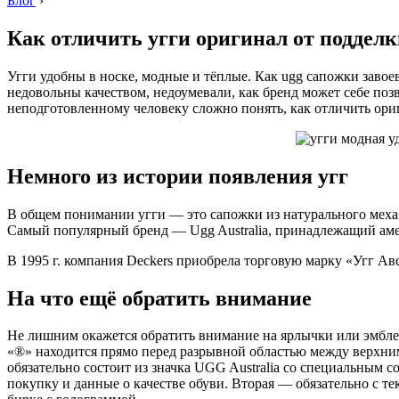
Блог
›
Как отличить угги оригинал от подделк
Угги удобны в носке, модные и тёплые. Как ugg сапожки заво
недовольны качеством, недоумевали, как бренд может себе поз
неподготовленному человеку сложно понять, как отличить ориг
Немного из истории появления угг
В общем понимании угги — это сапожки из натурального меха 
Самый популярный бренд — Ugg Australia, принадлежащий амер
В 1995 г. компания Deckers приобрела торговую марку «Угг Авс
На что ещё обратить внимание
Не лишним окажется обратить внимание на ярлычки или эмбле
«®» находится прямо перед разрывной областью между верхни
обязательно состоит из значка UGG Australia со специальным 
покупку и данные о качестве обуви. Вторая — обязательно с те