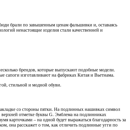
 Люди брали по завышенным ценам фальшивки и, оставаясь
нологий ненастоящие изделия стали качественней и
 несколько брендов, которые выпускают подобные модели.
ые сапоги изготавливают на фабриках Китая и Вьетнама.
гой, стильной и модной обуви.
акладке со стороны пятки. На подлинных нашивках символ
 верхней отметке буквы G. Эмблема на подлинниках
умя карточками – на одной будет выражаться благодарность за
ком, она расскажет о том, как отличить подлинные угги по