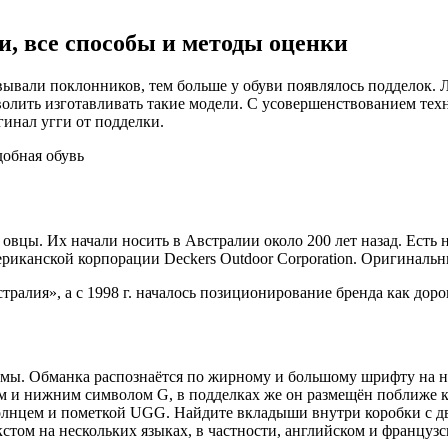
и, все способы и методы оценки
евывали поклонников, тем больше у обуви появлялось подделок.
волить изготавливать такие модели. С усовершенствованием тех
инал угги от подделки.
овцы. Их начали носить в Австралии около 200 лет назад. Есть
иканской корпорации Deckers Outdoor Corporation. Оригинальн
тралия», а с 1998 г. началось позиционирование бренда как доро
мы. Обманка распознаётся по жирному и большому шрифту на н
м и нижним символом G, в подделках же он размещён поближе к
солнцем и пометкой UGG. Найдите вкладыши внутри коробки с дв
кстом на нескольких языках, в частности, английском и французс