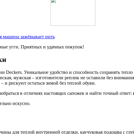
я машина зажёвывает нить
ьные угги. Приятных и удачных покупок!
ки
ии Deckers. Уникальное удобство и способность сохранять теп
енская, мужская – изготовители реплик не оставили без внимани
– и рискуют остаться зимой без теплой обуви.
зобраться в отличиях настоящих сапожек и найти точный ответ:
ельно искусно.
вчины для теплой внутренней отделки, каучуковая подошва с гл