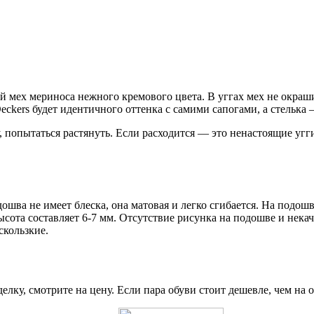
 мех мериноса нежного кремового цвета. В уггах мех не окраш
eckers будет идентичного оттенка с самими сапогами, а стелька
, попытаться растянуть. Если расходится — это ненастоящие уг
ошва не имеет блеска, она матовая и легко сгибается. На подош
ысота составляет 6-7 мм. Отсутствие рисунка на подошве и нек
скользкие.
елку, смотрите на цену. Если пара обуви стоит дешевле, чем на