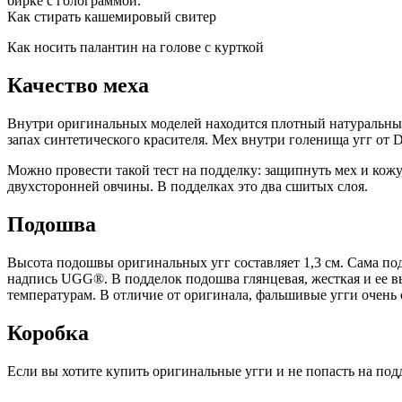
бирке с голограммой.
Как стирать кашемировый свитер
Как носить палантин на голове с курткой
Качество меха
Внутри оригинальных моделей находится плотный натуральный
запах синтетического красителя. Мех внутри голенища угг от D
Можно провести такой тест на подделку: защипнуть мех и кожу
двухсторонней овчины. В подделках это два сшитых слоя.
Подошва
Высота подошвы оригинальных угг составляет 1,3 см. Сама под
надпись UGG®. В подделок подошва глянцевая, жесткая и ее в
температурам. В отличие от оригинала, фальшивые угги очень 
Коробка
Если вы хотите купить оригинальные угги и не попасть на подд