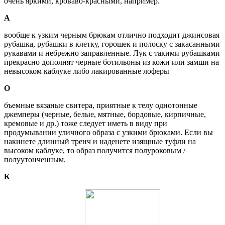
очень яркими, кроваво-красными, например.
А
вообще к узким черным брюкам отлично подходит джинсовая
рубашка, рубашки в клетку, горошек и полоску с закасанными
рукавами и небрежно заправленные. Лук с такими рубашками
прекрасно дополнят черные ботильоны из кожи или замши на
невысоком каблуке либо лакированные лоферы
О
бъемные вязаные свитера, приятные к телу однотонные
джемперы (черные, белые, мятные, бордовые, кирпичные,
кремовые и др.) тоже следует иметь в виду при
продумывании уличного образа с узкими брюками. Если вы
накинете длинный тренч и наденете изящные туфли на
высоком каблуке, то образ получится полуроковым /
полуутонченным.
К