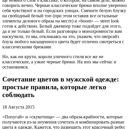
ще немного слов о классике, о которой, на самом деле, можно
говорить вечно. Черные классические брюки вполне уверенно
себя чувствуют и на городских улицах. Смените белую блузку
на свободный белый топ (при этом оставив все остальные
элементы делового образа на месте) и «boom» — street look
готов к действию. Белый джемпер тоже подойдет для этого,
да и не только белый. Если разговоры о монохромности вам
наскучили, то мы, откликаясь на это, укажем, что оверсайз
блуза любого насыщенного цвета будет отлично смотреться с
классическими брюками
Но, как ни крути, короли уличного стиля все же не
классические, а узкие черные брюки. На них мы сейчас и
остановимся.
Сочетание цветов в мужской одежде:
простые правила, которые легко
соблюдать
18 Августа 2015
«Попугай» и «скукотища» — два образа-крайности, которые
получаются из-за неумения сочетать и комбинировать разные
цвета в одежде. Кажется, что разрешить этот красочный ребус