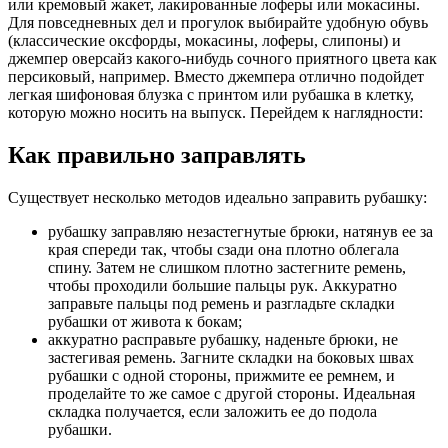
или кремовый жакет, лакированные лоферы или мокасины.
Для повседневных дел и прогулок выбирайте удобную обувь
(классические оксфорды, мокасины, лоферы, слипоны) и
джемпер оверсайз какого-нибудь сочного приятного цвета как
персиковый, например. Вместо джемпера отлично подойдет
легкая шифоновая блузка с принтом или рубашка в клетку,
которую можно носить на выпуск. Перейдем к наглядности:
Как правильно заправлять
Существует несколько методов идеально заправить рубашку:
рубашку заправляю незастегнутые брюки, натянув ее за
края спереди так, чтобы сзади она плотно облегала
спину. Затем не слишком плотно застегните ремень,
чтобы проходили большие пальцы рук. Аккуратно
заправьте пальцы под ремень и разгладьте складки
рубашки от живота к бокам;
аккуратно расправьте рубашку, наденьте брюки, не
застегивая ремень. Загните складки на боковых швах
рубашки с одной стороны, прижмите ее ремнем, и
проделайте то же самое с другой стороны. Идеальная
складка получается, если заложить ее до подола
рубашки.