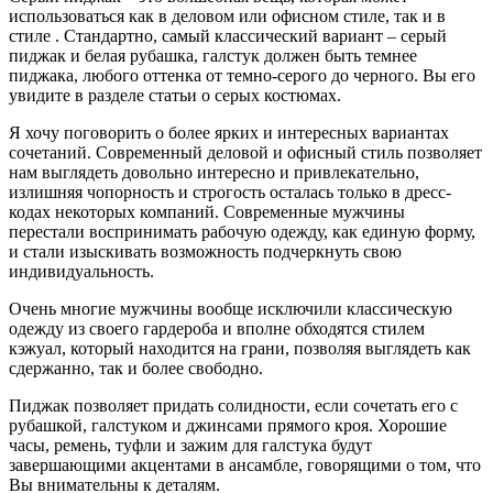
использоваться как в деловом или офисном стиле, так и в
стиле . Стандартно, самый классический вариант – серый
пиджак и белая рубашка, галстук должен быть темнее
пиджака, любого оттенка от темно-серого до черного. Вы его
увидите в разделе статьи о серых костюмах.
Я хочу поговорить о более ярких и интересных вариантах
сочетаний. Современный деловой и офисный стиль позволяет
нам выглядеть довольно интересно и привлекательно,
излишняя чопорность и строгость осталась только в дресс-
кодах некоторых компаний. Современные мужчины
перестали воспринимать рабочую одежду, как единую форму,
и стали изыскивать возможность подчеркнуть свою
индивидуальность.
Очень многие мужчины вообще исключили классическую
одежду из своего гардероба и вполне обходятся стилем
кэжуал, который находится на грани, позволяя выглядеть как
сдержанно, так и более свободно.
Пиджак позволяет придать солидности, если сочетать его с
рубашкой, галстуком и джинсами прямого кроя. Хорошие
часы, ремень, туфли и зажим для галстука будут
завершающими акцентами в ансамбле, говорящими о том, что
Вы внимательны к деталям.