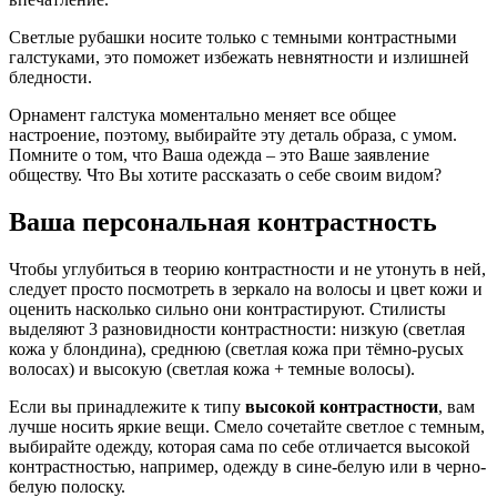
Светлые рубашки носите только с темными контрастными
галстуками, это поможет избежать невнятности и излишней
бледности.
Орнамент галстука моментально меняет все общее
настроение, поэтому, выбирайте эту деталь образа, с умом.
Помните о том, что Ваша одежда – это Ваше заявление
обществу. Что Вы хотите рассказать о себе своим видом?
Ваша персональная контрастность
Чтобы углубиться в теорию контрастности и не утонуть в ней,
следует просто посмотреть в зеркало на волосы и цвет кожи и
оценить насколько сильно они контрастируют. Стилисты
выделяют 3 разновидности контрастности: низкую (светлая
кожа у блондина), среднюю (светлая кожа при тёмно-русых
волосах) и высокую (светлая кожа + темные волосы).
Если вы принадлежите к типу
высокой контрастности
, вам
лучше носить яркие вещи. Смело сочетайте светлое с темным,
выбирайте одежду, которая сама по себе отличается высокой
контрастностью, например, одежду в сине-белую или в черно-
белую полоску.