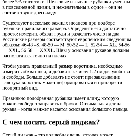
более 5% синтетики. Шелковые и льняные рубашки уместны
в повседневной жизни, и нежелательны в офисе – они не
соответствуют дресс-коду.
Существуют несколько важных нюансов при подборе
рубашки правильного размера. Определить его достаточно
просто: измерить обхват груди и разделить число на два.
Российские размеры соответствуют европейским следующим
образом: 46-48 –S, 48-50 — M, 50-52 — L, 52-54 — XL, 54-56
— XXL, 56-58 — XXXL. Швы у основания рукавов должны
располагаться точно на плечах.
Чтобы узнать правильный размер воротника, необходимо
измерить обхват шеи, и добавить к числу 1-2 см для удобства
и свободы. Больше добавлять не стоит: при завязывании
галстука воротник может деформироваться и приобрести
неопрятный вид.
Правильно подобранная рубашка имеет длину, которую
можно свободно заправить в брюки. Оптимальная длина
рукава – когда манжет касается основания большого пальца.
С чем носить серый пиджак?
Серый пиджак – это волшебная вещь, которая может