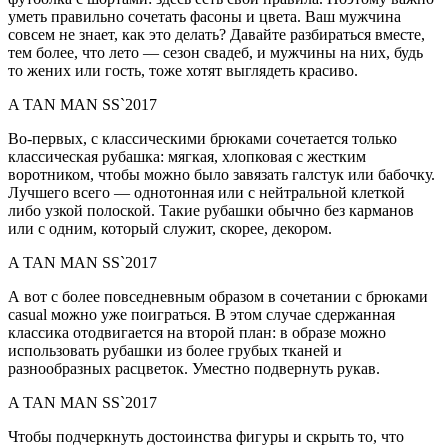
уметь правильно сочетать фасоны и цвета. Ваш мужчина
совсем не знает, как это делать? Давайте разбираться вместе,
тем более, что лето — сезон свадеб, и мужчины на них, будь
то жених или гость, тоже хотят выглядеть красиво.
A TAN MAN SS`2017
Во-первых, с классическими брюками сочетается только
классическая рубашка: мягкая, хлопковая с жестким
воротником, чтобы можно было завязать галстук или бабочку.
Лучшего всего — однотонная или с нейтральной клеткой
либо узкой полоской. Такие рубашки обычно без карманов
или с одним, который служит, скорее, декором.
A TAN MAN SS`2017
А вот с более повседневным образом в сочетании с брюками
casual можно уже поиграться. В этом случае сдержанная
классика отодвигается на второй план: в образе можно
использовать рубашки из более грубых тканей и
разнообразных расцветок. Уместно подвернуть рукав.
A TAN MAN SS`2017
Чтобы подчеркнуть достоинства фигуры и скрыть то, что