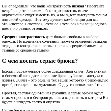
Вы определили, что ваша контрастность
низкая
? Избегайте
вещей с противоположной контрастностью, иначе
окружающие будут замечать их, а вы будете выступать фоном
для своей одежды. Поэтому лучшие комбинации для вас —
это «светлое + светлое», «темное + темное» или вещи одного
цвета, но разных оттенков.
Средняя контрастность
дает больше свободы в выборе
одежды. Но идеальные сочетания также ограничены рамками
«среднего контраста»: светлые цвета со средне-тёмными и
темные со средне-светлыми.
С чем носить серые брюки?
Брюки подразумевают более сдержанный стиль. Элегантный
и богемный шик даст сочетание брюк, рубашки, галстука и
жилета. Жилет – это одна из тех вещей которую я рекомендую
приобрести деловым мужчинам. О других вещах читайте .
Простая, светлая однотонная рубашка и серые брюки будут
самым простым и беспроигрышным вариантом, в котором Вы
будете выглядеть свежо и опрятно.
Серые брюки замечательно сочетаются с цветными