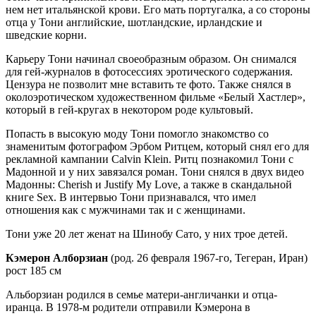
нем нет итальянской крови. Его мать португалка, а со стороны
отца у Тони английские, шотландские, ирландские и
шведские корни.
Карьеру Тони начинал своеобразным образом. Он снимался
для гей-журналов в фотосессиях эротического содержания.
Цензура не позволит мне вставить те фото. Также снялся в
околоэротическом художественном фильме «Белый Хастлер»,
который в гей-кругах в некотором роде культовый.
Попасть в высокую моду Тони помогло знакомство со
знаменитым фотографом Эрбом Ритцем, который снял его для
рекламной кампании Calvin Klein. Ритц познакомил Тони с
Мадонной и у них завязался роман. Тони снялся в двух видео
Мадонны: Cherish и Justify My Love, а также в скандальной
книге Sex. В интервью Тони признавался, что имел
отношения как с мужчинами так и с женщинами.
Тони уже 20 лет женат на Шинобу Сато, у них трое детей.
Кэмерон Албо
рзиан
(род. 26 февраля 1967-го, Тегеран, Иран)
рост 185 см
Альборзиан родился в семье матери-англичанки и отца-
иранца. В 1978-м родители отправили Кэмерона в