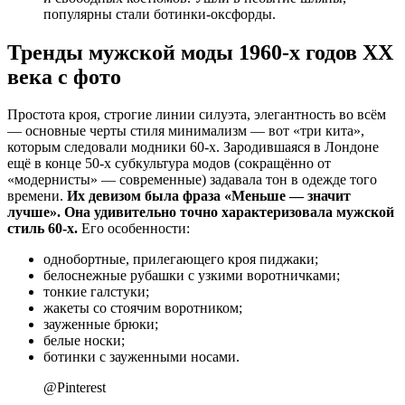
популярны стали ботинки-оксфорды.
Тренды мужской моды 1960-х годов XX
века с фото
Простота кроя, строгие линии силуэта, элегантность во всём
— основные черты стиля минимализм — вот «три кита»,
которым следовали модники 60-х. Зародившаяся в Лондоне
ещё в конце 50-х субкультура модов (сокращённо от
«модернисты» — современные) задавала тон в одежде того
времени.
Их девизом была фраза «Меньше — значит
лучше». Она удивительно точно характеризовала мужской
стиль 60-х.
Его особенности:
однобортные, прилегающего кроя пиджаки;
белоснежные рубашки с узкими воротничками;
тонкие галстуки;
жакеты со стоячим воротником;
зауженные брюки;
белые носки;
ботинки с зауженными носами.
@Pinterest