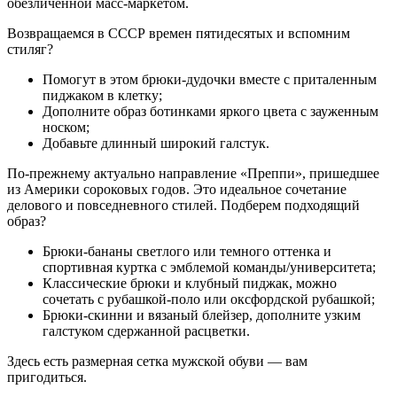
обезличенной масс-маркетом.
Возвращаемся в СССР времен пятидесятых и вспомним
стиляг?
Помогут в этом брюки-дудочки вместе с приталенным
пиджаком в клетку;
Дополните образ ботинками яркого цвета с зауженным
носком;
Добавьте длинный широкий галстук.
По-прежнему актуально направление «Преппи», пришедшее
из Америки сороковых годов. Это идеальное сочетание
делового и повседневного стилей. Подберем подходящий
образ?
Брюки-бананы светлого или темного оттенка и
спортивная куртка с эмблемой команды/университета;
Классические брюки и клубный пиджак, можно
сочетать с рубашкой-поло или оксфордской рубашкой;
Брюки-скинни и вязаный блейзер, дополните узким
галстуком сдержанной расцветки.
Здесь есть размерная сетка мужской обуви — вам
пригодиться.