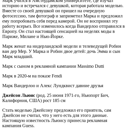
Марк учился в Амстердамском университете, где изучал
историю и встречался с девушкой, которая работала моделью.
Вместе со своей девушкой он пришел на очередную
фотосессию, там фотограф и заприметил Марка и предложил
ему попробовать себя перед камерой. Он не воспринял эту
работу всерьез. Все изменилось когда Вандерлоо отправился в
Европу. Он стал настоящей сенсацией на неделях моды в
Париже, Милане и Нью-Йорке.
Марк женат на нидерландской модели и телеведущей Робин
ван дер Мер. У Марка и Робин двое детей: дочь Эмма и сын
Марк младший.
Марк с сыном в рекламной кампании Massimo Dutti
Марк в 2020-м на показе Fendi
Марк Вандерлоо и Алекс Лундквист давние друзья
Джейсон Льюис
(род. 25 июня 1971-го, Ньюпорт Бич,
Калифорния, США) рост 185 см
Стать моделью Джейсону предложил его приятель, сам
Джейсон не считал, что у него есть для этого данные.
Настоящую известность Льюису принесла рекламная
кампания Guess.