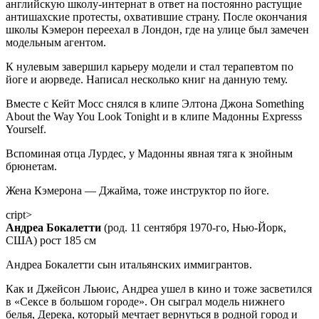
английскую школу-интернат в ответ на постоянно растущие
антишахские протесты, охватившие страну. После окончания
школы Кэмерон переехал в Лондон, где на улице был замечен
модельным агентом.
К нулевым завершил карьеру модели и стал терапевтом по
йоге и аюрведе. Написал несколько книг на данную тему.
Вместе с Кейт Мосс снялся в клипе Элтона Джона Something
About the Way You Look Tonight и в клипе Мадонны Expresss
Yourself.
Вспоминая отца Лурдес, у Мадонны явная тяга к знойным
брюнетам.
Жена Кэмерона — Джайма, тоже инструктор по йоге.
сript>
Андреа Бокалетти
(род. 11 сентября 1970-го, Нью-Йорк,
США) рост 185 см
Андреа Бокалетти сын итальянских иммигрантов.
Как и Джейсон Льюис, Андреа ушел в кино и тоже засветился
в «Сексе в большом городе». Он сыграл модель нижнего
белья, Дерека, который мечтает вернуться в родной город и