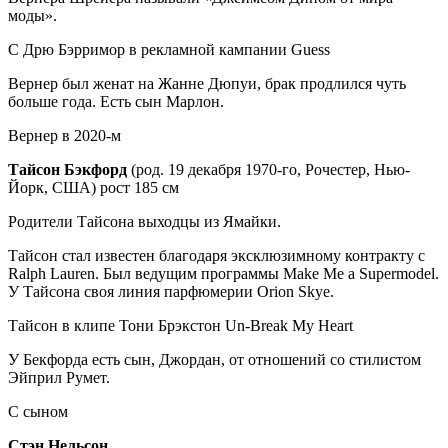
моды».
C Дрю Бэрримор в рекламной кампании Guess
Вернер был женат на Жанне Дюпуи, брак продлился чуть
больше года. Есть сын Марлон.
Вернер в 2020-м
Тайсон Бэкфорд
(род. 19 декабря 1970-го, Рочестер, Нью-
Йорк, США) рост 185 см
Родители Тайсона выходцы из Ямайки.
Тайсон стал известен благодаря эксклюзимному контракту с
Ralph Lauren. Был ведущим программы Make Me a Supermodel.
У Тайсона своя линия парфюмерии Orion Skye.
Тайсон в клипе Тони Брэкстон Un-Break My Heart
У Бекфорда есть сын, Джордан, от отношений со стилистом
Эйприл Румет.
С сыном
Стэн Нельсон