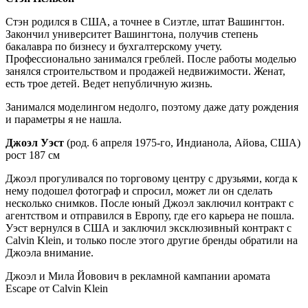
Стэн родился в США, а точнее в Сиэтле, штат Вашингтон.
Закончил университет Вашингтона, получив степень
бакалавра по бизнесу и бухгалтерскому учету.
Профессионально занимался греблей. После работы моделью
занялся строительством и продажей недвижимости. Женат,
есть трое детей. Ведет непубличную жизнь.
Занимался моделингом недолго, поэтому даже дату рождения
и параметры я не нашла.
Джоэл Уэст
(род. 6 апреля 1975-го, Индианола, Айова, США)
рост 187 см
Джоэл прогуливался по торговому центру с друзьями, когда к
нему подошел фотограф и спросил, может ли он сделать
несколько снимков. После юный Джоэл заключил контракт с
агентством и отправился в Европу, где его карьера не пошла.
Уэст вернулся в США и заключил эксклюзивный контракт с
Calvin Klein, и только после этого другие бренды обратили на
Джоэла внимание.
Джоэл и Мила Йовович в рекламной кампании аромата
Escape от Calvin Klein