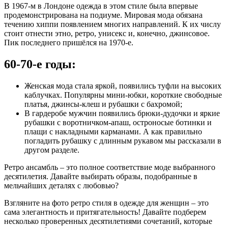
В 1967-м в Лондоне одежда в этом стиле была впервые
продемонстрирована на подиуме. Мировая мода обязана
течению хиппи появлением многих направлений. К их числу
стоит отнести этно, ретро, унисекс и, конечно, джинсовое.
Пик последнего пришёлся на 1970-е.
60-70-е годы:
Женская мода стала яркой, появились туфли на высоких
каблучках. Популярны мини-юбки, короткие свободные
платья, джинсы-клеш и рубашки с бахромой;
В гардеробе мужчин появились брюки-дудочки и яркие
рубашки с воротничком-апаш, остроносые ботинки и
плащи с накладными карманами. А как правильно
погладить рубашку с длинным рукавом мы рассказали в
другом разделе.
Ретро ансамбль – это полное соответствие моде выбранного
десятилетия. Давайте выбирать образы, подобранные в
мельчайших деталях с любовью?
Взгляните на фото ретро стиля в одежде для женщин – это
сама элегантность и притягательность! Давайте подберем
несколько проверенных десятилетиями сочетаний, которые