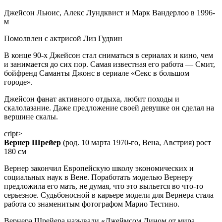
Джейсон Льюис, Алекс Лундквист и Марк Вандерлоо в 1996-
м
Помолвлен с актрисой Лиз Гудвин
В конце 90-х Джейсон стал сниматься в сериалах и кино, чем
и занимается до сих пор. Самая известная его работа — Смит,
бойфренд Саманты Джонс в сериале «Секс в большом
городе».
Джейсон фанат активного отдыха, любит походы и
скалолазание. Даже предложение своей девушке он сделал на
вершине скалы.
сript>
Вернер Шрейер
(род. 10 марта 1970-го, Вена, Австрия) рост
180 см
Вернер закончил Европейскую школу экономических и
социальных наук в Вене. Поработать моделью Вернеру
предложила его мать, не думая, что это выльется во что-то
серьезное. Судьбоносной в карьере модели для Вернера стала
работа со знаменитым фотографом Марио Тестино.
Вернера Шрейера называли «Джеймсом Дином от мира