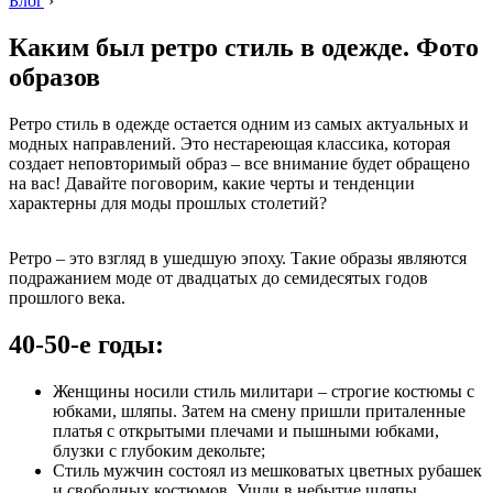
Блог
›
Каким был ретро стиль в одежде. Фото
образов
Ретро стиль в одежде остается одним из самых актуальных и
модных направлений. Это нестареющая классика, которая
создает неповторимый образ – все внимание будет обращено
на вас! Давайте поговорим, какие черты и тенденции
характерны для моды прошлых столетий?
Ретро – это взгляд в ушедшую эпоху. Такие образы являются
подражанием моде от двадцатых до семидесятых годов
прошлого века.
40-50-е годы:
Женщины носили стиль милитари – строгие костюмы с
юбками, шляпы. Затем на смену пришли приталенные
платья с открытыми плечами и пышными юбками,
блузки с глубоким декольте;
Стиль мужчин состоял из мешковатых цветных рубашек
и свободных костюмов. Ушли в небытие шляпы,