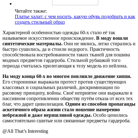
Читайте также:
Платье халат: с чем носить, какую обувь подобрать и как
создать стильный образ
Характерной особенностью одежды 60-х стало её так
называемое искусственное происхождение.
В моду вошли
синтетические материалы.
Они не мялись, легко стирались и
быстро сушились, да и стоили недорого. Практичность
способствовала востребованности таких тканей для пошива
модных предметов гардероба. Стильной рубашкой того
периода считалась прилегающая к телу модель из нейлона.
На моду конца 60-х во многом повлияло движение хиппи.
Его сторонники выражали протест против существующих
классовых и социальных различий, дискриминации по
расовому принципу, войны. Своё неприятие они выражали в
пассивном сопротивлении обществу путём отказа от всех тех
благ, что дарит цивилизация.
Одним из способов пропаганды
аскетичного образа жизни стало ношение намеренно
небрежной и даже неряшливой одежды.
Особо ценились
самостоятельно сшитые или связанные предметы гардероба.
@All That’s Interesting