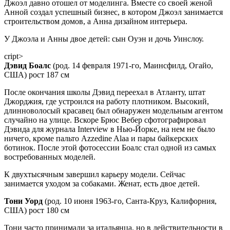
Джоэл давно отошел от моделинга. Вместе со своей женой
Анной создал успешный бизнес, в котором Джоэл занимается
строительством домов, а Анна дизайном интерьера.
У Джоэла и Анны двое детей: сын Оуэн и дочь Уинслоу.
сript>
Дэвид Боалс
(род. 14 февраля 1971-го, Маинсфилд, Огайо,
США) рост 187 см
После окончания школы Дэвид переехал в Атланту, штат
Джорджия, где устроился на работу плотником. Высокий,
длинноволосый красавец был обнаружен модельным агентом
случайно на улице. Вскоре Брюс Вебер сфотографировал
Дэвида для журнала Interview в Нью-Йорке, на нем не было
ничего, кроме пальто Azzedine Alaa и пары байкерских
ботинок. После этой фотосессии Боалс стал одной из самых
востребованных моделей.
К двухтысячным завершил карьеру модели. Сейчас
занимается уходом за собаками. Женат, есть двое детей.
Тони Уорд
(род. 10 июня 1963-го, Санта-Круз, Калифорния,
США) рост 180 см
Тони часто принимали за итальянца, но в действительности в