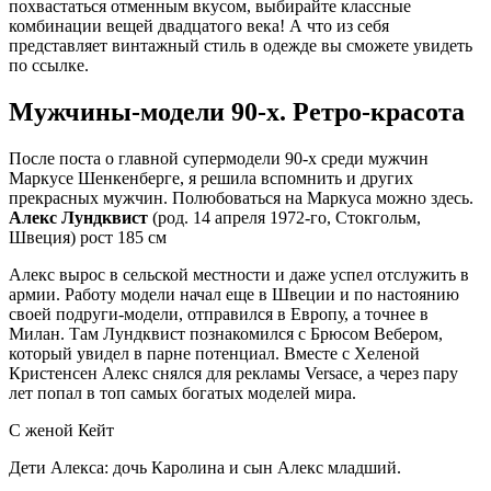
похвастаться отменным вкусом, выбирайте классные
комбинации вещей двадцатого века! А что из себя
представляет винтажный стиль в одежде вы сможете увидеть
по ссылке.
Мужчины-модели 90-х. Ретро-красота
После поста о главной супермодели 90-х среди мужчин
Маркусе Шенкенберге, я решила вспомнить и других
прекрасных мужчин. Полюбоваться на Маркуса можно здесь.
Алекс Лундквист
(род. 14 апреля 1972-го, Стокгольм,
Швеция) рост 185 см
Алекс вырос в сельской местности и даже успел отслужить в
армии. Работу модели начал еще в Швеции и по настоянию
своей подруги-модели, отправился в Европу, а точнее в
Милан. Там Лундквист познакомился с Брюсом Вебером,
который увидел в парне потенциал. Вместе с Хеленой
Кристенсен Алекс снялся для рекламы Versace, а через пару
лет попал в топ самых богатых моделей мира.
С женой Кейт
Дети Алекса: дочь Каролина и сын Алекс младший.