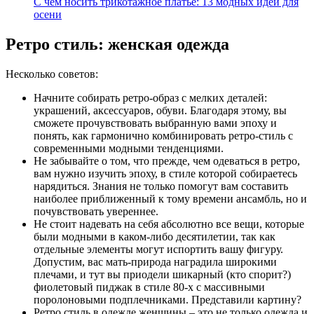
С чем носить трикотажное платье: 13 модных идей для
осени
Ретро стиль: женская одежда
Несколько советов:
Начните собирать ретро-образ с мелких деталей:
украшений, аксессуаров, обуви. Благодаря этому, вы
сможете прочувствовать выбранную вами эпоху и
понять, как гармонично комбинировать ретро-стиль с
современными модными тенденциями.
Не забывайте о том, что прежде, чем одеваться в ретро,
вам нужно изучить эпоху, в стиле которой собираетесь
нарядиться. Знания не только помогут вам составить
наиболее приближенный к тому времени ансамбль, но и
почувствовать увереннее.
Не стоит надевать на себя абсолютно все вещи, которые
были модными в каком-либо десятилетии, так как
отдельные элементы могут испортить вашу фигуру.
Допустим, вас мать-природа наградила широкими
плечами, и тут вы приодели шикарный (кто спорит?)
фиолетовый пиджак в стиле 80-х с массивными
поролоновыми подплечниками. Представили картину?
Ретро стиль в одежде женщины – это не только одежда и