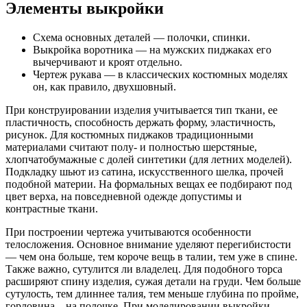
Элементы выкройки
Схема основных деталей — полочки, спинки.
Выкройка воротника — на мужских пиджаках его
вычерчивают и кроят отдельно.
Чертеж рукава — в классических костюмных моделях
он, как правило, двухшовный.
При конструировании изделия учитывается тип ткани, ее
пластичность, способность держать форму, эластичность,
рисунок. Для костюмных пиджаков традиционными
материалами считают полу- и полностью шерстяные,
хлопчатобумажные с долей синтетики (для летних моделей).
Подкладку шьют из сатина, искусственного шелка, прочей
подобной материи. На формальных вещах ее подбирают под
цвет верха, на повседневной одежде допустимы и
контрастные ткани.
При построении чертежа учитываются особенности
телосложения. Основное внимание уделяют перегибистости
— чем она больше, тем короче вещь в талии, тем уже в спине.
Также важно, сутулится ли владелец. Для подобного торса
расширяют спину изделия, сужая детали на груди. Чем больше
сутулость, тем длиннее талия, тем меньше глубина по пройме,
горловина – на полочке. При моделировании выкройки