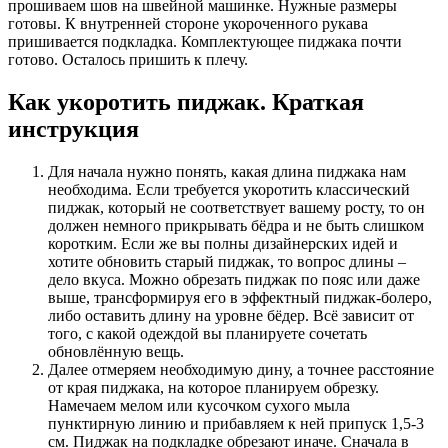
прошиваем шов на швейной машинке. Нужные размеры
готовы. К внутренней стороне укороченного рукава
пришивается подкладка. Комплектующее пиджака почти
готово. Осталось пришить к плечу.
Как укоротить пиджак. Краткая
инструкция
Для начала нужно понять, какая длина пиджака нам
необходима. Если требуется укоротить классический
пиджак, который не соответствует вашему росту, то он
должен немного прикрывать бёдра и не быть слишком
коротким. Если же вы полны дизайнерских идей и
хотите обновить старый пиджак, то вопрос длины –
дело вкуса. Можно обрезать пиджак по пояс или даже
выше, трансформируя его в эффектный пиджак-болеро,
либо оставить длину на уровне бёдер. Всё зависит от
того, с какой одеждой вы планируете сочетать
обновлённую вещь.
Далее отмеряем необходимую дину, а точнее расстояние
от края пиджака, на которое планируем обрезку.
Намечаем мелом или кусочком сухого мыла
пунктирную линию и прибавляем к ней припуск 1,5-3
см. Пиджак на подкладке обрезают иначе. Сначала в