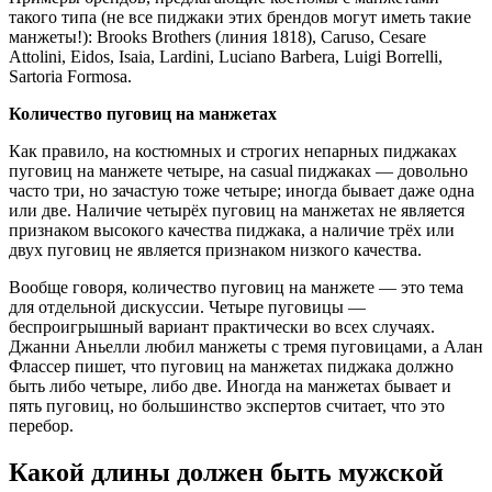
такого типа (не все пиджаки этих брендов могут иметь такие
манжеты!): Brooks Brothers (линия 1818), Caruso, Cesare
Attolini, Eidos, Isaia, Lardini, Luciano Barbera, Luigi Borrelli,
Sartoria Formosa.
Количество пуговиц на манжетах
Как правило, на костюмных и строгих непарных пиджаках
пуговиц на манжете четыре, на casual пиджаках — довольно
часто три, но зачастую тоже четыре; иногда бывает даже одна
или две. Наличие четырёх пуговиц на манжетах не является
признаком высокого качества пиджака, а наличие трёх или
двух пуговиц не является признаком низкого качества.
Вообще говоря, количество пуговиц на манжете — это тема
для отдельной дискуссии. Четыре пуговицы —
беспроигрышный вариант практически во всех случаях.
Джанни Аньелли любил манжеты с тремя пуговицами, а Алан
Флассер пишет, что пуговиц на манжетах пиджака должно
быть либо четыре, либо две. Иногда на манжетах бывает и
пять пуговиц, но большинство экспертов считает, что это
перебор.
Какой длины должен быть мужской