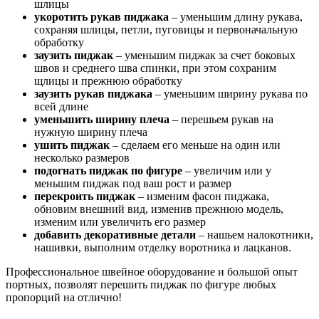
шлицы
укоротить рукав пиджака
– уменьшим длину рукава,
сохраняя шлицы, петли, пуговицы и первоначальную
обработку
заузить пиджак
– уменьшим пиджак за счет боковых
швов и среднего шва спинки, при этом сохраним
щлицы и прежнюю обработку
заузить рукав пиджака
– уменьшим ширину рукава по
всей длине
уменьшить ширину плеча
– перешьем рукав на
нужную ширину плеча
ушить пиджак
– сделаем его меньше на один или
несколько размеров
подогнать пиджак по фигуре
– увеличим или у
меньшим пиджак под ваш рост и размер
перекроить пиджак
– изменим фасон пиджака,
обновим внешний вид, изменив прежнюю модель,
изменим или увеличить его размер
добавить декоративные детали
– нашьем налокотники,
нашивки, выполним отделку воротника и лацканов.
Профессиональное швейное оборудование и большой опыт
портных, позволят перешить пиджак по фигуре любых
пропорций на отлично!