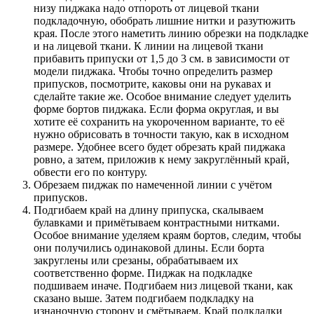
низу пиджака надо отпороть от лицевой ткани
подкладочную, обобрать лишние нитки и разутюжить
края. После этого наметить линию обрезки на подкладке
и на лицевой ткани. К линии на лицевой ткани
прибавить припуски от 1,5 до 3 см. в зависимости от
модели пиджака. Чтобы точно определить размер
припусков, посмотрите, каковы они на рукавах и
сделайте такие же. Особое внимание следует уделить
форме бортов пиджака. Если форма округлая, и вы
хотите её сохранить на укороченном варианте, то её
нужно обрисовать в точности такую, как в исходном
размере. Удобнее всего будет обрезать край пиджака
ровно, а затем, приложив к нему закруглённый край,
обвести его по контуру.
Обрезаем пиджак по намеченной линии с учётом
припусков.
Подгибаем край на длину припуска, скалываем
булавками и примётываем контрастными нитками.
Особое внимание уделяем краям бортов, следим, чтобы
они получились одинаковой длины. Если борта
закруглены или срезаны, обрабатываем их
соответственно форме. Пиджак на подкладке
подшиваем иначе. Подгибаем низ лицевой ткани, как
сказано выше. Затем подгибаем подкладку на
изнаночную сторону и смётываем. Край подкладки