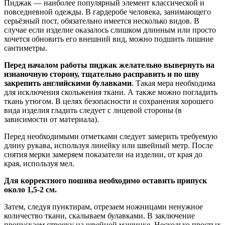
Пиджак — наиболее популярный элемент классической и
повседневной одежды. В гардеробе человека, занимающего
серьёзный пост, обязательно имеется несколько видов. В
случае если изделие оказалось слишком длинным или просто
хочется обновить его внешний вид, можно подшить лишние
сантиметры.
Перед началом работы пиджак желательно вывернуть на
изнаночную сторону, тщательно расправить и по шву
закрепить английскими булавками
. Такая мера необходима
для исключения скольжения ткани. А также можно погладить
ткань утюгом. В целях безопасности и сохранения хорошего
вида изделия гладить следует с лицевой стороны (в
зависимости от материала).
Перед необходимыми отметками следует замерить требуемую
длину рукава, используя линейку или швейный метр. После
снятия мерки замеряем показатели на изделии, от края до
края, используя мел.
Для корректного пошива необходимо оставить припуск
около 1,5-2 см.
Затем, следуя пунктирам, отрезаем ножницами ненужное
количество ткани, скалываем булавками. В заключение
пропускаем строчку на швейной машинке. Несколько простых