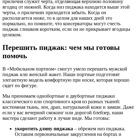
приличия служит черта, отделяющая верхнюю половину
ягодиц от нижней. Когда низ пиджака находится выше этой
черты, о приличиях приходится забыть. Когда он
располагается ниже, то в целом для наших дней это
нормально, но помните, что консерваторы могут счесть
пиджак слишком коротким, если он не прикрывает ягодицы
целиком.
Перешить пиджак: чем мы готовы
помочь
В «Мобильном портном» смогут умело перешить мужской
пиджак или женский жакет. Наши портные подготовят
элегантную модель комфортную при носке, которая хорошо
сядет по фигуре.
Мы принимаем однобортные и двубортные пиджаки
классического или спортивного кроя из разных тканей:
костюмная ткань, лен, драп, натуральной кожи и замши. Даже
если у вас вечерний смокинг или дорогой блейзер, наши
мастера сделают работу в лучше виде. Мы готовы:
укоротить длину пиджака
– обрежем низ пиджака.
Оставим первоначальные закругления на бортах и