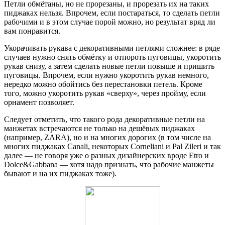
Петли обмётаны, но не прорезаны, и прорезать их на таких
пиджаках нельзя. Впрочем, если постараться, то сделать петли
рабочими и в этом случае порой можно, но результат вряд ли
вам понравится.
Укорачивать рукава с декоративными петлями сложнее: в ряде
случаев нужно снять обмётку и отпороть пуговицы, укоротить
рукав снизу, а затем сделать новые петли повыше и пришить
пуговицы. Впрочем, если нужно укоротить рукав немного,
нередко можно обойтись без перестановки петель. Кроме
того, можно укоротить рукав «сверху», через пройму, если
орнамент позволяет.
Следует отметить, что такого рода декоративные петли на
манжетах встречаются не только на дешёвых пиджаках
(например, ZARA), но и на многих дорогих (в том числе на
многих пиджаках Canali, некоторых Corneliani и Pal Zileri и так
далее — не говоря уже о разных дизайнерских вроде Etro и
Dolce&Gabbana — хотя надо признать, что рабочие манжеты
бывают и на их пиджаках тоже).