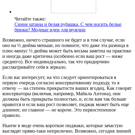
Читайте также:
Синие штаны и белая рубашка. С чем носить белые
брюки? Модные идеи для мужчин
Возможно, ничего страшного не будет и в том случае, если
оно на ½ дюйма меньше, но помните, что даже эта разница в
плюс-минус ½ дюйма может быть весьма заметна на практике
и иногда даже критична (особенно если ваш рост — ниже
среднего). Все индивидуально, так что придирчиво
рассматривайте себя в зеркало.
Если вас интересует, на что следует ориентироваться в
первую очередь согласно консервативному подходу, то я
отвечу — на степень прикрытости ваших ягодиц. Как говорят
консерваторы (включая, например, Майкла Антона), они
должны быть прикрыты полностью, и, если вам так больше
нравится и если ваш рост позволяет, пиджак может быть еще
длиннее, но главное — не короче. Это первостепенное
правило.
Нынче в моде очень короткие пиджаки, которые зачастую
выглядят прямо-таки неприлично. Возможно, сегодня линией