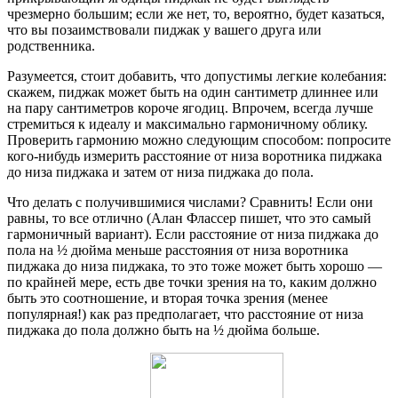
чрезмерно большим; если же нет, то, вероятно, будет казаться,
что вы позаимствовали пиджак у вашего друга или
родственника.
Разумеется, стоит добавить, что допустимы легкие колебания:
скажем, пиджак может быть на один сантиметр длиннее или
на пару сантиметров короче ягодиц. Впрочем, всегда лучше
стремиться к идеалу и максимально гармоничному облику.
Проверить гармонию можно следующим способом: попросите
кого-нибудь измерить расстояние от низа воротника пиджака
до низа пиджака и затем от низа пиджака до пола.
Что делать с получившимися числами? Сравнить! Если они
равны, то все отлично (Алан Флассер пишет, что это самый
гармоничный вариант). Если расстояние от низа пиджака до
пола на ½ дюйма меньше расстояния от низа воротника
пиджака до низа пиджака, то это тоже может быть хорошо —
по крайней мере, есть две точки зрения на то, каким должно
быть это соотношение, и вторая точка зрения (менее
популярная!) как раз предполагает, что расстояние от низа
пиджака до пола должно быть на ½ дюйма больше.