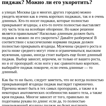
пиджак? Можно ли его укоротить?
а улицах Москвы (да и многих других городов) можно
увидеть мужчин как в очень коротких пиджаках, так и в очень
длинных. Кто-то носит пиджаки, которые полностью
прикрывают ягодицы, а кто-то почти полностью выставляет
эту часть тела на всеобщее обозрение. Но какое решение
является правильным? Насколько длинным должен быть
пиджак и можно ли его укоротить? Давайте разберемся! В
соответствии с классическими нормами пиджак должен
полностью прикрывать ягодицы. Мужчины среднего роста и
роста ниже среднего могут этим и ограничиваться; высоким
мужчинам, однако, иногда стоит выбрать еще более длинный
пиджак. Выбор зависит, впрочем, не только от вашего роста,
но и от пропорций: если ноги у вас сравнительно короткие,
выбирайте пиджак покороче, если очень длинные — то
длинный.
Как бы то ни было, следует заметить, что не всегда полностью
прикрывающий ягодицы пиджак выглядит гармонично.
Причина может быть в тех самых пропорциях, а также и в
некоторых анатомических особенностях вашего тела, а также
кроя пиджака. Многое зависит от того, правильно ли
подогнаны рукава по длине: если да, то полностью
прикрывающий ягодицы пиджак не будет выглядеть