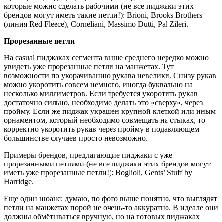
которые можно сделать рабочими (не все пиджаки этих
брендов могут иметь такие петли!): Brioni, Brooks Brothers
(линия Red Fleece), Corneliani, Massimo Dutti, Pal Zileri.
Прорезанные петли
На casual пиджаках сегмента выше среднего нередко можно
увидеть уже прорезанные петли на манжетах. Тут
возможности по укорачиванию рукава невелики. Снизу рукав
можно укоротить совсем немного, иногда буквально на
несколько миллиметров. Если требуется укоротить рукав
достаточно сильно, необходимо делать это «сверху», через
пройму. Если же пиджак украшен крупной клеткой или иным
орнаментом, который необходимо совмещать на стыках, то
корректно укоротить рукав через пройму в подавляющем
большинстве случаев просто невозможно.
Примеры брендов, предлагающие пиджаки с уже
прорезанными петлями (не все пиджаки этих брендов могут
иметь уже прорезанные петли!): Boglioli, Gents’ Stuff by
Harridge.
Еще один нюанс: думаю, по фото выше понятно, что выглядят
петли на манжетах порой не очень-то аккуратно. В идеале они
должны обмётываться вручную, но на готовых пиджаках