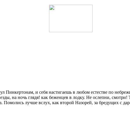
гул Пинкертонам, и себя настигаешь в любом естестве по небрежн
езды, на ночь глядя! как беженцев в лодку. Не ослепни, смотри! Т
а. Помолись лучше вслух, как второй Назорей, за бредущих с да