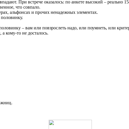
падают. При встрече оказалось: по анкете высокий – реально 15
венное, что совпало.
ерах, альфонсах и прочих ненадежных элементах.
 половинку.
 половинку – вам или повзрослеть надо, или поумнеть, или крит
 а кому-то не досталось.
ожниц.