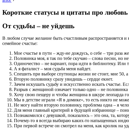
Блог
›
Короткие статусы и цитаты про любовь
От судьбы – не уйдешь
В любом случае желание быть счастливым распространяется и н
семейное счастье:
Мое счастье в пути – жду-не дождусь, о себе – три раза же
Половинка моя, я так по тебе скучаю – слова песни, но н
Одиночество – не вариант, пора идти в библиотеку. Или 
А я фаталист – моя судьба меня найдет.
Спешить при выборе спутницы жизни не стоит, мне 50, а 
Вторую половинку сразу увидишь – сердце екнет.
Зачем искушать судьбу и искусственно искать счастье. Есл
Разрыв с женщиной означает только одно – не половинка 
Хочу свою пещеру и чтобы женщина в шкуре леопарда готов
Мы в детстве играли «Я в домике», то есть никто не мож
Не могу найти вторую половинку, проблема одна – я чело
Для меня главный критерий в будущей избраннице – пони
Познакомился с девушкой, показалось – это она, та, котор
Почему-то я всегда выбираю каких-то напыщенных индю
При первой встрече он смотрел на меня, как кролик на уда