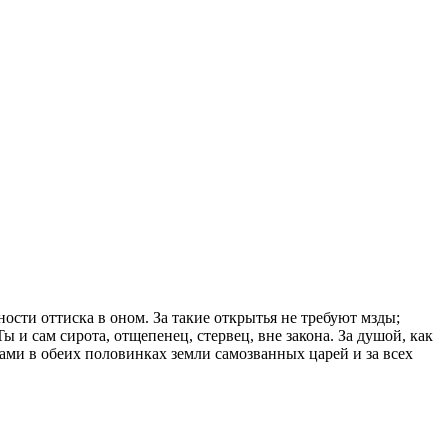
ости оттиска в оном. За такие открытья не требуют мзды;
ы и сам сирота, отщепенец, стервец, вне закона. За душой, как
рами в обеих половинках земли самозванных царей и за всех