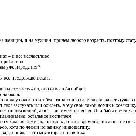
а женщин, и на мужчин, причем любого возраста, поэтому стату
нат – и все несчастливо.
е прибавишь.
там уже народа нет?
я все продолжаю искать.
и ты его заслужил, оно само тебя найдет.
она была.
ила у очага что-нибудь типа хинкали. Если такая есть (уже в ш
ет тебя застукать или обидеть. Хочу свой такой домик и хозяюшк
век понимающий, а она – не имеет понятия. Или бабы измельчали
мание меня, остальное воспитаем.
ую я ждал всю жизнь, но лишь до того времени, пока она не сказа
ков, хотя по жизни ненавижу индюшатину.
ва, я поняла – это моя вторая половинка.