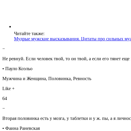
Читайте также:
Мудрые мужские высказывания. Цитаты про сильных му
−
Не ревнуй. Если человек твой, то он твой, а если его тянет ещ
• Пауло Коэльо
Мужчина и Женщина, Половинка, Ревность
Like +
64
−
Вторая половинка есть у мозга, у таблетки и у ж. пы, а я лично
• Фаина Раневская