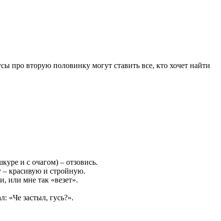
сы про вторую половинку могут ставить все, кто хочет найти
куре и с очагом) – отзовись.
у – красивую и стройную.
, или мне так «везет».
л: «Че застыл, гусь?».