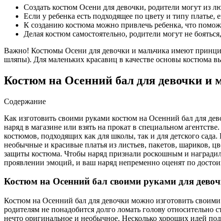
Создать костюм Осени для девочки, родители могут из л
Если у ребенка есть подходящее по цвету и типу платье,
К созданию костюма можно привлечь ребенка, что помож
Делая костюм самостоятельно, родители могут не бояться, 
Важно! Костюмы Осени для девочки и мальчика имеют принципи
шляпы). Для маленьких красавиц в качестве основы костюма в
Костюм на Осенний бал для девочки и м
Содержание
Как изготовить своими руками костюм на Осенний бал для дев
наряд в магазине или взять на прокат в специальном агентст
костюмов, подходящих как для школы, так и для детского сада
необычные и красивые платья из листьев, пакетов, шариков, цв
защиты костюма. Чтобы наряд признали роскошным и наградили
проявлении эмоций, и ваш наряд непременно оценят по достои
Костюм на Осенний бал своими руками для девоч
Костюм на Осенний бал для девочки можно изготовить своими 
родителям не понадобится долго ломать голову относительно ст
нечто оригинальное и необычное. Несколько хороших идей под