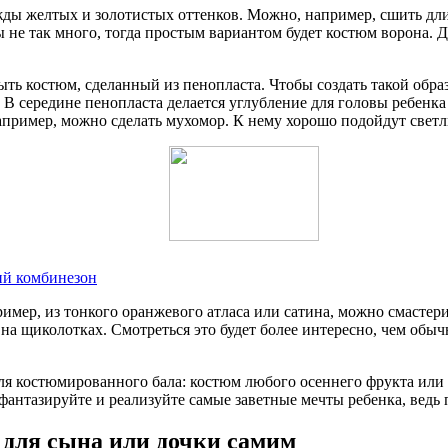
ежды желтых и золотистых оттенков. Можно, например, сшить д
ы не так много, тогда простым вариантом будет костюм ворона.
ь костюм, сделанный из пенопласта. Чтобы создать такой образ
 В середине пенопласта делается углубление для головы ребенка
пример, можно сделать мухомор. К нему хорошо подойдут светл
ий комбинезон
имер, из тонкого оранжевого атласа или сатина, можно смастер
а щиколотках. Смотреться это будет более интересно, чем обы
ля костюмированного бала: костюм любого осеннего фрукта или 
антазируйте и реализуйте самые заветные мечты ребенка, ведь 
 для сына или дочки самим