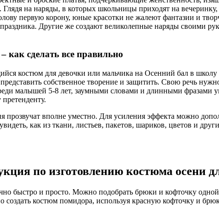
 Глядя на наряды, в которых школьницы приходят на вечеринку, 
голову первую корону, юные красотки не жалеют фантазии и твор
ле праздника. Другие же создают великолепные наряды своими р
– как сделать все правильно
ся костюм для девочки или мальчика на Осенний бал в школу ил
 представить собственное творение и защитить. Свою речь нужно
реди малышей 5-8 лет, заумными словами и длинными фразами ув
у претенденту.
ия прозвучат вполне уместно. Для усиления эффекта можно доп
увидеть, как из ткани, листьев, пакетов, шариков, цветов и др
укция по изготовлению костюма осени д
чно быстро и просто. Можно подобрать брюки и кофточку одно
о создать костюм помидора, используя красную кофточку и брю