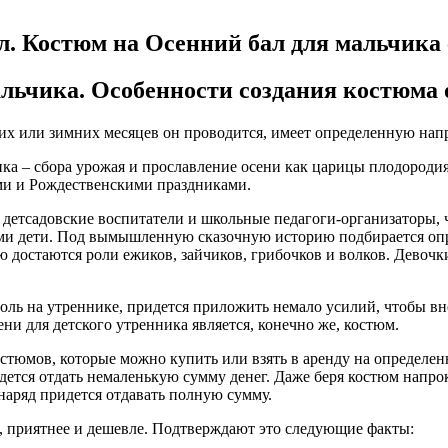
. Костюм на Осенний бал для мальчика 
льчика. Особенности создания костюма 
них или зимних месяцев он проводится, имеет определенную нап
ика – сбора урожая и прославление осени как царицы плодородия
ими и Рождественскими праздниками.
 детсадовские воспитатели и школьные педагоги-организаторы, 
ами дети. Под вымышленную сказочную историю подбирается опр
 достаются роли ежиков, зайчиков, грибочков и волков. Девочк
роль на утреннике, придется приложить немало усилий, чтобы в
ни для детского утренника является, конечно же, костюм.
юмов, которые можно купить или взять в аренду на определенное
дется отдать немаленькую сумму денег. Даже беря костюм напро
а наряд придется отдавать полную сумму.
, приятнее и дешевле. Подтверждают это следующие факты: