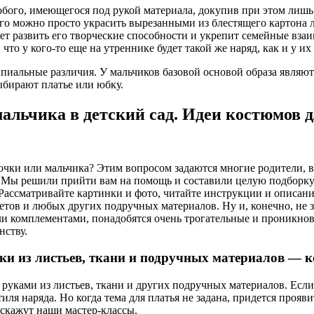
юбого, имеющегося под рукой материала, докупив при этом лишь
 его можно просто украсить вырезанными из блестящего картона 
ет развить его творческие способности и укрепит семейные вза
что у кого-то еще на утреннике будет такой же наряд, как и у их
альные различия. У мальчиков базовой основой образа являютс
ыбирают платье или юбку.
альчика в детский сад. Идеи костюмов д
очки или мальчика? Этим вопросом задаются многие родители, в
ве. Мы решили прийти вам на помощь и составили целую подборк
. Рассматривайте картинки и фото, читайте инструкции и описан
етов и любых других подручных материалов. Ну и, конечно, не з
 комплементами, понадобятся очень трогательные и проникнове
нству.
ки из листьев, ткани и подручных материалов — к
руками из листьев, ткани и других подручных материалов. Если
иля наряда. Но когда тема для платья не задана, придется проя
скажут наши мастер-классы.