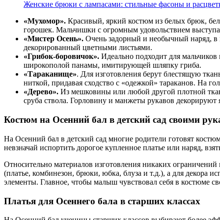
Женские брюки с лампасами: стильные фасоны и расцвет
«Мухомор».
Красивый, яркий костюм из белых брюк, бел
горошек. Мальчишки с огромным удовольствием выступаю
«Мистер Осень».
Очень задорный и необычный наряд, в 
декорированный цветными листьями.
«Грибок-боровичок».
Идеально подходит для мальчиков 
широкополой панамы, имитирующей шляпку гриба.
«Тараканище»
. Для изготовления берут блестящую тка
ниткой, придавая сходство с «одежкой» тараканов. На го
«Дерево».
Из мешковины или любой другой плотной ткан
сруба ствола. Горловину и манжеты рукавов декорируют 
Костюм на Осенний бал в детский сад своими ру
На Осенний бал в детский сад многие родители готовят костю
невзначай испортить дорогое купленное платье или наряд, взя
Относительно материалов изготовления никаких ограничений не
(платье, комбинезон, брюки, юбка, блуза и т.д.), а для декор
элементы. Главное, чтобы малыш чувствовал себя в костюме св
Платья для Осеннего бала в старших классах
На Осенний бал ученицы старших классов выбирают более эффе