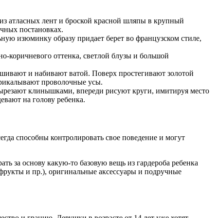
 из атласных лент и броской красной шляпы в крупный
ичных постановках.
ную изюминку образу придает берет во французском стиле,
но-коричневого оттенка, светлой блузы и большой
сшивают и набивают ватой. Поверх простегивают золотой
 прикалывают проволочные усы.
ырезают клинышками, впереди рисуют круги, имитируя место
евают на голову ребенка.
егда способны контролировать свое поведение и могут
ть за основу какую-то базовую вещь из гардероба ребенка
, фрукты и пр.), оригинальные аксессуары и подручные
тво и грацию. Девушки в возрасте от 14 лет уже хотят