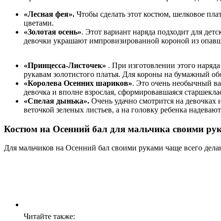
«Лесная фея».
Чтобы сделать этот костюм, шелковое пл
цветами.
«Золотая осень»
. Этот вариант наряда подходит для дет
девочки украшают импровизированной короной из опавш
«Принцесса-Листочек»
. При изготовлении этого наряда
рукавам золотистого платья. Для короны на бумажный о
«Королева Осенних шариков»
. Это очень необычный в
девочка и вполне взрослая, сформировавшаяся старшекла
«Спелая дынька».
Очень удачно смотрится на девочках 
веточкой зеленых листьев, а на головку ребенка надеваю
Костюм на Осенний бал для мальчика своими рук
Для мальчиков на Осенний бал своими руками чаще всего дела
Читайте также: