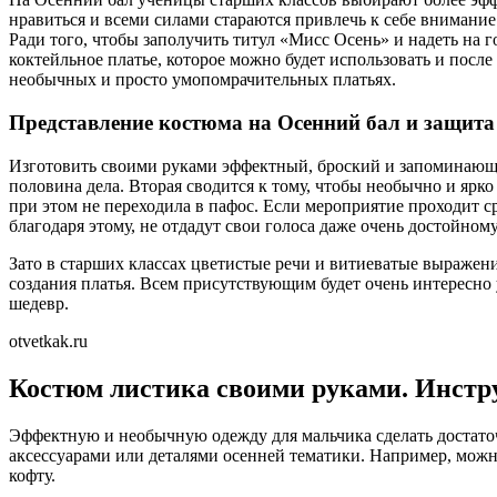
нравиться и всеми силами стараются привлечь к себе внимание.
Ради того, чтобы заполучить титул «Мисс Осень» и надеть на 
коктейльное платье, которое можно будет использовать и пос
необычных и просто умопомрачительных платьях.
Представление костюма на Осенний бал и защита 
Изготовить своими руками эффектный, броский и запоминающий
половина дела. Вторая сводится к тому, чтобы необычно и ярко
при этом не переходила в пафос. Если мероприятие проходит с
благодаря этому, не отдадут свои голоса даже очень достойном
Зато в старших классах цветистые речи и витиеватые выражен
создания платья. Всем присутствующим будет очень интересно 
шедевр.
otvetkak.ru
Костюм листика своими руками. Инстр
Эффектную и необычную одежду для мальчика сделать достато
аксессуарами или деталями осенней тематики. Например, можн
кофту.