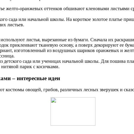
атье желто-оранжевых оттенков обшивают кленовыми листьями с
ского сада или начальной школы. На короткое золотое платье пр
их листьев.
 используют листья, вырезанные из бумаги. Сначала их раскра
бодок приклеивают тканевую основу, а поверх декорируют ее б
ариант, изготовленный из воздушных шариков оранжевых и желты
ссница.
из детского сада или ученицах начальной школы. Для пошива пла
т нитяной парик с косичками.
ами – интересные идеи
ют костюмы овощей, грибов, различных лесных зверушек и сказ