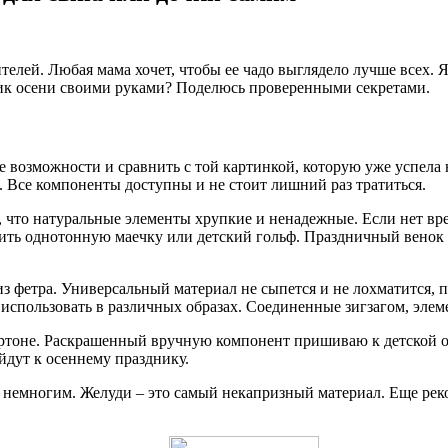
ителей. Любая мама хочет, чтобы ее чадо выглядело лучше всех.
ник осени своими руками? Поделюсь проверенными секретами.
е возможности и сравнить с той картинкой, которую уже успела
о. Все компоненты доступны и не стоит лишний раз тратиться.
м, что натуральные элементы хрупкие и ненадежные. Если нет вр
ить однотонную маечку или детский гольф. Праздничный венок
 фетра. Универсальный материал не сыпется и не лохматится, 
использовать в различных образах. Соединенные зигзагом, элем
ртоне. Раскрашенный вручную компонент пришиваю к детской од
йдут к осеннему празднику.
 немногим. Желуди – это самый некапризный материал. Еще ре