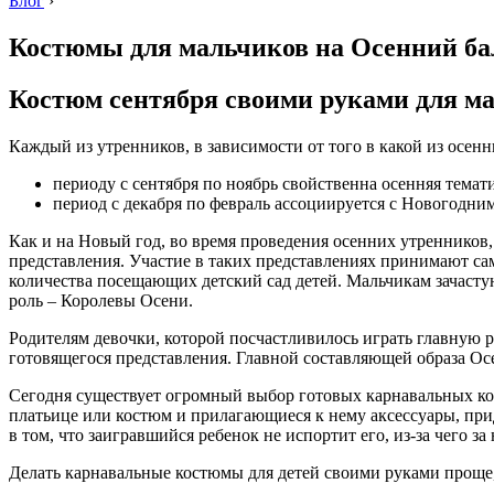
Блог
›
Костюмы для мальчиков на Осенний бал
Костюм сентября своими руками для ма
Каждый из утренников, в зависимости от того в какой из осен
периоду с сентября по ноябрь свойственна осенняя темат
период с декабря по февраль ассоциируется с Новогодн
Как и на Новый год, во время проведения осенних утренников,
представления. Участие в таких представлениях принимают с
количества посещающих детский сад детей. Мальчикам зачастую
роль – Королевы Осени.
Родителям девочки, которой посчастливилось играть главную 
готовящегося представления. Главной составляющей образа Осе
Сегодня существует огромный выбор готовых карнавальных кост
платьице или костюм и прилагающиеся к нему аксессуары, при
в том, что заигравшийся ребенок не испортит его, из-за чего з
Делать карнавальные костюмы для детей своими руками проще