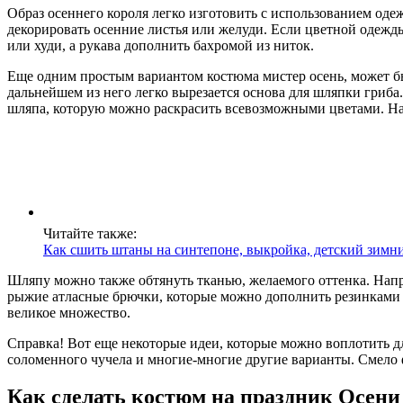
Образ осеннего короля легко изготовить с использованием од
декорировать осенние листья или желуди. Если цветной одежд
или худи, а рукава дополнить бахромой из ниток.
Еще одним простым вариантом костюма мистер осень, может быт
дальнейшем из него легко вырезается основа для шляпки гриба.
шляпа, которую можно раскрасить всевозможными цветами. На
Читайте также:
Как сшить штаны на синтепоне, выкройка, детский зимн
Шляпу можно также обтянуть тканью, желаемого оттенка. Напр
рыжие атласные брючки, которые можно дополнить резинками н
великое множество.
Справка! Вот еще некоторые идеи, которые можно воплотить д
соломенного чучела и многие-многие другие варианты. Смело ф
Как сделать костюм на праздник Осени