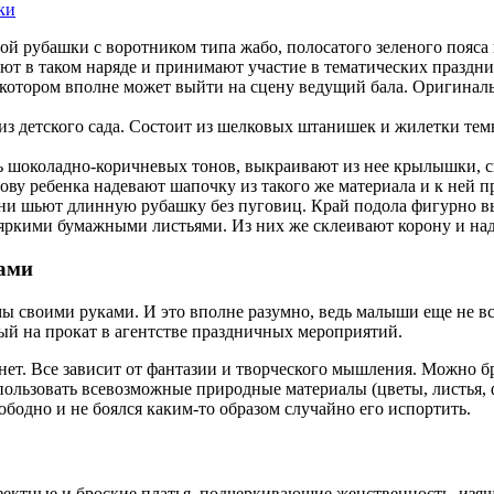
ки
ой рубашки с воротником типа жабо, полосатого зеленого пояса
т в таком наряде и принимают участие в тематических праздн
котором вполне может выйти на сцену ведущий бала. Оригиналь
из детского сада. Состоит из шелковых штанишек и жилетки тем
нь шоколадно-коричневых тонов, выкраивают из нее крылышки, 
лову ребенка надевают шапочку из такого же материала и к ней
и шьют длинную рубашку без пуговиц. Край подола фигурно в
яркими бумажными листьями. Из них же склеивают корону и над
ками
мы своими руками. И это вполне разумно, ведь малыши еще не вс
тый на прокат в агентстве праздничных мероприятий.
т. Все зависит от фантазии и творческого мышления. Можно бра
а использовать всевозможные природные материалы (цветы, листья
ободно и не боялся каким-то образом случайно его испортить.
ктные и броские платья, подчеркивающие женственность, изящес