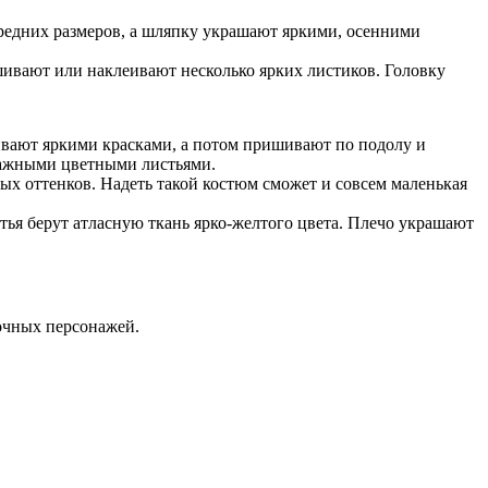
редних размеров, а шляпку украшают яркими, осенними
ишивают или наклеивают несколько ярких листиков. Головку
шивают яркими красками, а потом пришивают по подолу и
умажными цветными листьями.
х оттенков. Надеть такой костюм сможет и совсем маленькая
тья берут атласную ткань ярко-желтого цвета. Плечо украшают
очных персонажей.