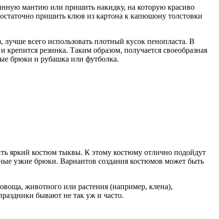
линную мантию или пришить накидку, на которую красиво
 Достаточно пришить клюв из картона к капюшону толстовки
, лучше всего использовать плотный кусок пенопласта. В
 и крепится резинка. Таким образом, получается своеобразная
ые брюки и рубашка или футболка.
ить яркий костюм тыквы. К этому костюму отлично подойдут
чные узкие брюки. Вариантов создания костюмов может быть
овоща, животного или растения (например, клена),
праздники бывают не так уж и часто.