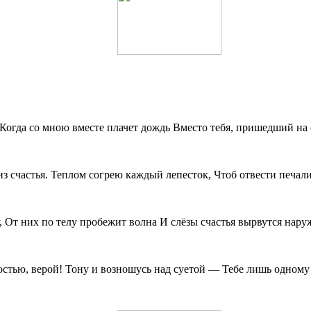
 Когда со мною вместе плачет дождь Вместо тебя, пришедший на 
з счастья. Теплом согрею каждый лепесток, Чтоб отвести печали
, От них по телу пробежит волна И слёзы счастья вырвутся нару
стью, верой! Тону и возношусь над суетой — Тебе лишь одному н