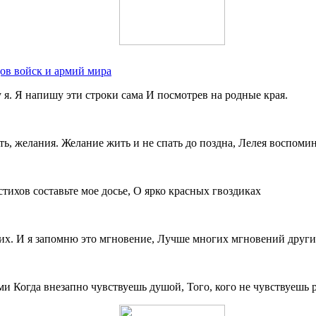
ов войск и армий мира
 я. Я напишу эти строки сама И посмотрев на родные края.
ь, желания. Желание жить и не спать до поздна, Лелея воспоми
стихов составьте мое досье, О ярко красных гвоздиках
тих. И я запомню это мгновение, Лучше многих мгновений други
 Когда внезапно чувствуешь душой, Того, кого не чувствуешь 