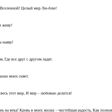
о Вселенной! Целый мир Лю-блю!
и живу!
 наяву!
, Где все друг с другом ладят.
азах моих сияет.
 весь этот мир, И мир – любовью делится!
знь на века! Кровь в моих жилах – чистейшая радость, Как полно