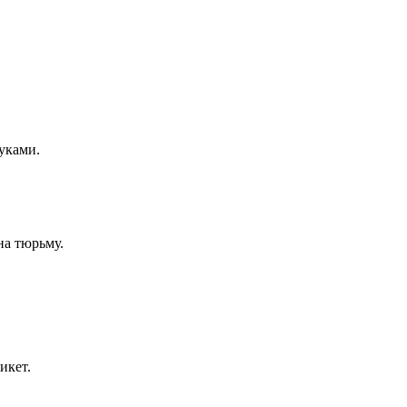
уками.
на тюрьму.
икет.