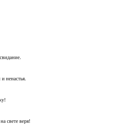
свидание.
 и ненастья.
жу!
а свете веря!