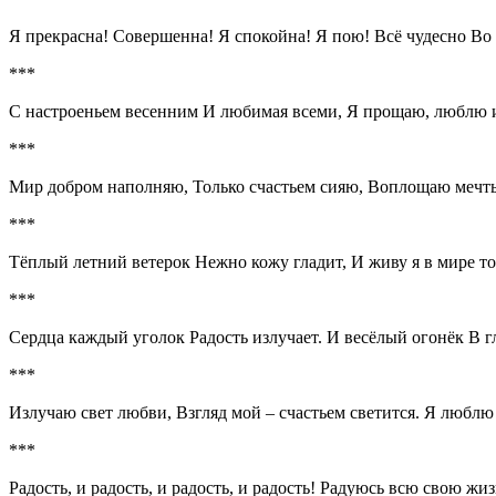
Я прекрасна! Совершенна! Я спокойна! Я пою! Всё чудесно В
***
С настроеньем весенним И любимая всеми, Я прощаю, люблю 
***
Мир добром наполняю, Только счастьем сияю, Воплощаю мечты
***
Тёплый летний ветерок Нежно кожу гладит, И живу я в мире том
***
Сердца каждый уголок Радость излучает. И весёлый огонёк В гл
***
Излучаю свет любви, Взгляд мой – счастьем светится. Я люблю
***
Радость, и радость, и радость, и радость! Радуюсь всю свою жи