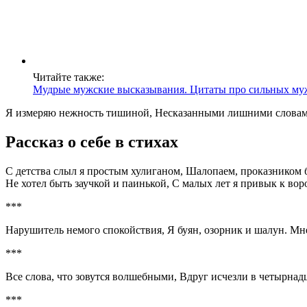
Читайте также:
Мудрые мужские высказывания. Цитаты про сильных му
Я измеряю нежность тишиной, Несказанными лишними словами,
Рассказ о себе в стихах
С детства слыл я простым хулиганом, Шалопаем, проказником б
Не хотел быть заучкой и паинькой, С малых лет я привык к в
***
Нарушитель немого спокойствия, Я буян, озорник и шалун. Мн
***
Все слова, что зовутся волшебными, Вдруг исчезли в четырнадц
***