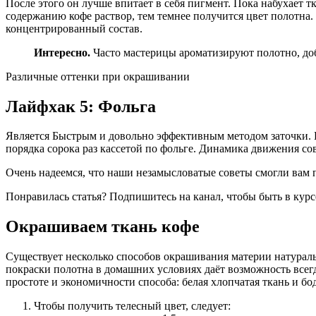
После этого он лучше впитает в себя пигмент. Пока набухает т
содержанию кофе раствор, тем темнее получится цвет полотна.
концентрированный состав.
Интересно.
Часто мастерицы ароматизируют полотно, доб
Различные оттенки при окрашивании
Лайфхак 5: Фольга
Является Быстрым и довольно эффективным методом заточки. Г
порядка сорока раз кассетой по фольге. Динамика движения с
Очень надеемся, что наши незамысловатые советы смогли вам 
Понравилась статья? Подпишитесь на канал, чтобы быть в кур
Окрашиваем ткань кофе
Существует несколько способов окрашивания материи натурал
покраски полотна в домашних условиях даёт возможность всегд
простоте и экономичности способа: белая хлопчатая ткань и б
Чтобы получить телесный цвет, следует: