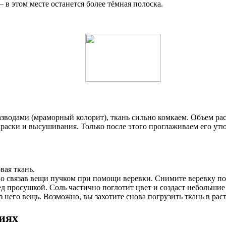
 в этом месте останется более тёмная полоска.
зводами (мраморный колорит), ткань сильно комкаем. Объем раст
краски и высушивания. Только после этого проглаживаем его ут
вая ткань.
 связав вещи пучком при помощи веревки. Снимите веревку пос
д просушкой. Соль частично поглотит цвет и создаст небольшие
з него вещь. Возможно, вы захотите снова погрузить ткань в ра
иях