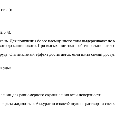
т. л.);
а 5 л).
кань. Для получения более насыщенного тона выдерживают поло
ого до каштанового. При высыхании ткань обычно становится с
руда. Оптимальный эффект достигается, если взять самый дост
осуды;
ивании для равномерного окрашивания всей поверхности.
покрыта жидкостью. Аккуратно извлечённую из раствора и слег