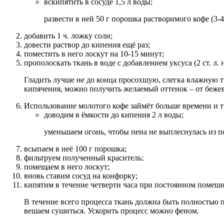
вскипятить в сосуде 1,5 л воды;
развести в ней 50 г порошка растворимого кофе (3-4 с
добавить 1 ч. ложку соли;
довести раствор до кипения ещё раз;
поместить в него лоскут на 10-15 минут;
прополоскать ткань в воде с добавлением уксуса (2 ст. л. н
Гладить лучше не до конца просохшую, слегка влажную т
кипячения, можно получить желаемый оттенок – от бежев
Использование молотого кофе займёт больше времени и т
доводим в ёмкости до кипения 2 л воды;
уменьшаем огонь, чтобы пена не выплеснулась из п
всыпаем в неё 100 г порошка;
фильтруем полученный краситель;
помещаем в него лоскут;
вновь ставим сосуд на конфорку;
кипятим в течение четверти часа при постоянном помеш
В течение всего процесса ткань должна быть полностью 
вешаем сушиться. Ускорить процесс можно феном.