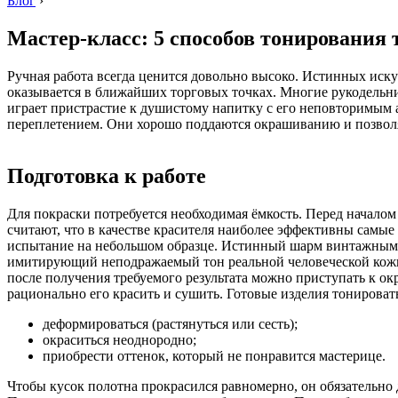
Блог
›
Мастер-класс: 5 способов тонирования
Ручная работа всегда ценится довольно высоко. Истинных иску
оказывается в ближайших торговых точках. Многие рукодельни
играет пристрастие к душистому напитку с его неповторимым
переплетением. Они хорошо поддаются окрашиванию и позвол
Подготовка к работе
Для покраски потребуется необходимая ёмкость. Перед начало
считают, что в качестве красителя наиболее эффективны самые 
испытание на небольшом образце. Истинный шарм винтажным 
имитирующий неподражаемый тон реальной человеческой кожи. 
после получения требуемого результата можно приступать к ок
рационально его красить и сушить. Готовые изделия тонироват
деформироваться (растянуться или сесть);
окраситься неоднородно;
приобрести оттенок, который не понравится мастерице.
Чтобы кусок полотна прокрасился равномерно, он обязательно д