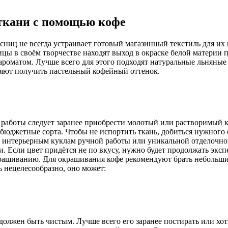
 ткани с помощью кофе
сниц не всегда устраивает готовый магазинный текстиль для их 
цы в своём творчестве находят выход в окраске белой материи 
 ароматом. Лучше всего для этого подходят натуральные льняны
яют получить пастельный кофейный оттенок.
м работы следует заранее приобрести молотый или растворимый
бюджетные сорта. Чтобы не испортить ткань, добиться нужного о
интерьерным куклам ручной работы или уникальной отделочной
Если цвет придётся не по вкусу, нужно будет продолжать экспе
рашиванию. Для окрашивания кофе рекомендуют брать небольшие 
ь нецелесообразно, оно может:
олжен быть чистым. Лучше всего его заранее постирать или хотя