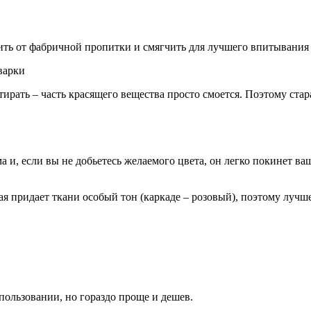
ить от фабричной пропитки и смягчить для лучшего впитывания 
варки
тирать – часть красящего вещества просто смоется. Поэтому ст
 и, если вы не добьетесь желаемого цвета, он легко покинет вашу
ая придает ткани особый тон (каркаде – розовый), поэтому лучш
ользовании, но гораздо проще и дешев.