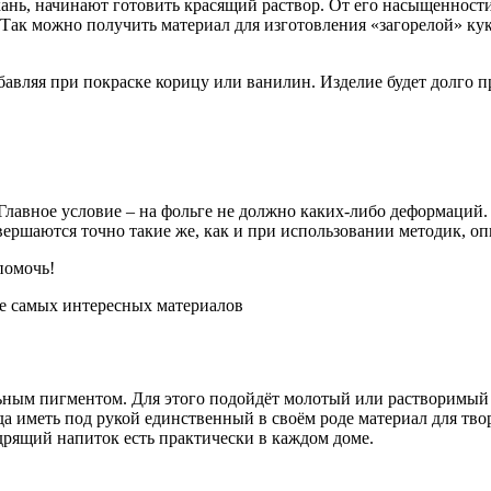
кань, начинают готовить красящий раствор. От его насыщенности
 Так можно получить материал для изготовления «загорелой» ку
авляя при покраске корицу или ванилин. Изделие будет долго п
лавное условие – на фольге не должно каких-либо деформаций. 
овершаются точно такие же, как и при использовании методик, о
помочь!
се самых интересных материалов
ьным пигментом. Для этого подойдёт молотый или растворимый
а иметь под рукой единственный в своём роде материал для тво
одрящий напиток есть практически в каждом доме.