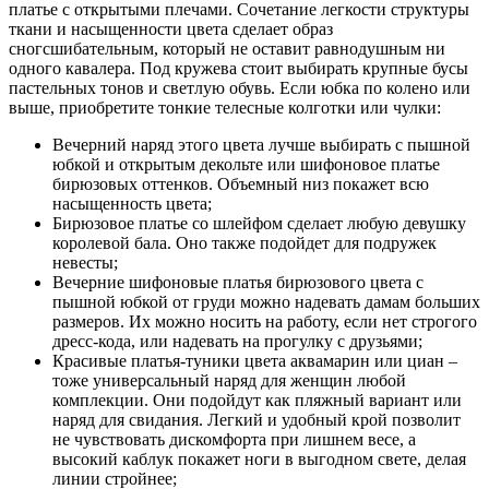
платье с открытыми плечами. Сочетание легкости структуры
ткани и насыщенности цвета сделает образ
сногсшибательным, который не оставит равнодушным ни
одного кавалера. Под кружева стоит выбирать крупные бусы
пастельных тонов и светлую обувь. Если юбка по колено или
выше, приобретите тонкие телесные колготки или чулки:
Вечерний наряд этого цвета лучше выбирать с пышной
юбкой и открытым декольте или шифоновое платье
бирюзовых оттенков. Объемный низ покажет всю
насыщенность цвета;
Бирюзовое платье со шлейфом сделает любую девушку
королевой бала. Оно также подойдет для подружек
невесты;
Вечерние шифоновые платья бирюзового цвета с
пышной юбкой от груди можно надевать дамам больших
размеров. Их можно носить на работу, если нет строгого
дресс-кода, или надевать на прогулку с друзьями;
Красивые платья-туники цвета аквамарин или циан –
тоже универсальный наряд для женщин любой
комплекции. Они подойдут как пляжный вариант или
наряд для свидания. Легкий и удобный крой позволит
не чувствовать дискомфорта при лишнем весе, а
высокий каблук покажет ноги в выгодном свете, делая
линии стройнее;