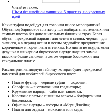
Читайте также:
Шьем без швейной машинки. 5 простых, но красивых
идей
Какие туфли подойдут для того или иного мероприятия?
Обувь под бирюзовое платье лучше выбирать пастельных или
темных цветов без дополнительных бляшек и страз. Белая
обувь – прекрасный вариант для летнего сезона, черная – для
зимнего, а в период осени и весны отдавайте предпочтение
коричневым и горчичным оттенкам. Но никто не осудит, если
девушка в шикарном бирюзовом наряде наденет зимой
высокие белые сапожки, а летом черные босоножки под
сексуальное платье.
Рассмотрим наглядную таблицу, которая будет прекрасной
памяткой для любителей бирюзового цвета.
Платье-футляр – черные туфли — лодочки;
Сарафаны – вьетнамки или гладиаторы;
Кружевные наряды – сабо или танкетки;
Короткие платья с пышным верхом – ботфорты или
босоножки;
Офисные наряды – лоферы и «Мери Джейн»;
Платья для отдыха – мокасины или кеды;