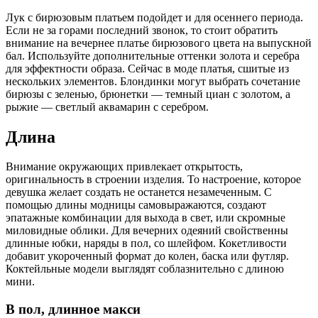
Лук с бирюзовым платьем подойдет и для осеннего периода.
Если не за горами последний звонок, то стоит обратить
внимание на вечернее платье бирюзового цвета на выпускной
бал. Используйте дополнительные оттенки золота и серебра
для эффектности образа. Сейчас в моде платья, сшитые из
нескольких элементов. Блондинки могут выбрать сочетание
бирюзы с зеленью, брюнетки — темный циан с золотом, а
рыжие — светлый аквамарин с серебром.
Длина
Внимание окружающих привлекает открытость,
оригинальность в строении изделия. То настроение, которое
девушка желает создать не останется незамеченным. С
помощью длины модницы самовыражаются, создают
эпатажные комбинации для выхода в свет, или скромные
миловидные облики. Для вечерних одеяний свойственны
длинные юбки, наряды в пол, со шлейфом. Кокетливости
добавит укороченный формат до колен, баска или футляр.
Коктейльные модели выглядят соблазнительно с длиною
мини.
В пол, длинное макси