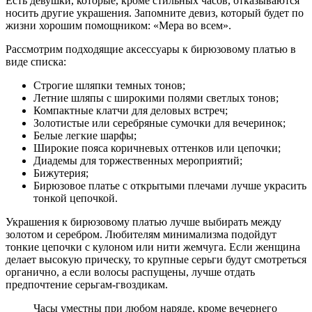
Есть девушки, которые, кроме стильных часов, отказываются
носить другие украшения. Запомните девиз, который будет по
жизни хорошим помощником: «Мера во всем».
Рассмотрим подходящие аксессуары к бирюзовому платью в
виде списка:
Строгие шляпки темных тонов;
Летние шляпы с широкими полями светлых тонов;
Компактные клатчи для деловых встреч;
Золотистые или серебряные сумочки для вечеринок;
Белые легкие шарфы;
Широкие пояса коричневых оттенков или цепочки;
Диадемы для торжественных мероприятий;
Бижутерия;
Бирюзовое платье с открытыми плечами лучше украсить
тонкой цепочкой.
Украшения к бирюзовому платью лучше выбирать между
золотом и серебром. Любителям минимализма подойдут
тонкие цепочки с кулоном или нити жемчуга. Если женщина
делает высокую прическу, то крупные серьги будут смотреться
органично, а если волосы распущены, лучше отдать
предпочтение серьгам-гвоздикам.
Часы уместны при любом наряде, кроме вечернего