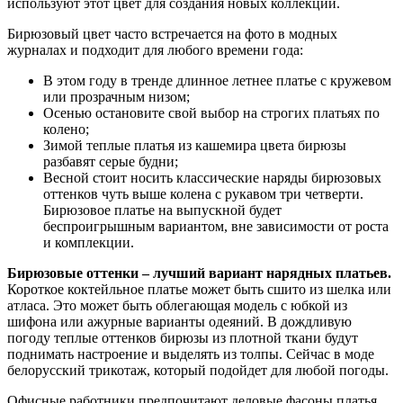
используют этот цвет для создания новых коллекций.
Бирюзовый цвет часто встречается на фото в модных
журналах и подходит для любого времени года:
В этом году в тренде длинное летнее платье с кружевом
или прозрачным низом;
Осенью остановите свой выбор на строгих платьях по
колено;
Зимой теплые платья из кашемира цвета бирюзы
разбавят серые будни;
Весной стоит носить классические наряды бирюзовых
оттенков чуть выше колена с рукавом три четверти.
Бирюзовое платье на выпускной будет
беспроигрышным вариантом, вне зависимости от роста
и комплекции.
Бирюзовые оттенки – лучший вариант нарядных платьев.
Короткое коктейльное платье может быть сшито из шелка или
атласа. Это может быть облегающая модель с юбкой из
шифона или ажурные варианты одеяний. В дождливую
погоду теплые оттенков бирюзы из плотной ткани будут
поднимать настроение и выделять из толпы. Сейчас в моде
белорусский трикотаж, который подойдет для любой погоды.
Офисные работники предпочитают деловые фасоны платья