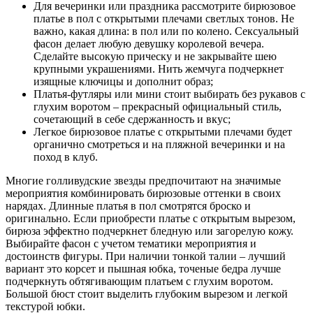
Для вечеринки или праздника рассмотрите бирюзовое
платье в пол с открытыми плечами светлых тонов. Не
важно, какая длина: в пол или по колено. Сексуальный
фасон делает любую девушку королевой вечера.
Сделайте высокую прическу и не закрывайте шею
крупными украшениями. Нить жемчуга подчеркнет
изящные ключицы и дополнит образ;
Платья-футляры или мини стоит выбирать без рукавов с
глухим воротом – прекрасный официальный стиль,
сочетающий в себе сдержанность и вкус;
Легкое бирюзовое платье с открытыми плечами будет
органично смотреться и на пляжной вечеринки и на
поход в клуб.
Многие голливудские звезды предпочитают на значимые
мероприятия комбинировать бирюзовые оттенки в своих
нарядах. Длинные платья в пол смотрятся броско и
оригинально. Если приобрести платье с открытым вырезом,
бирюза эффектно подчеркнет бледную или загорелую кожу.
Выбирайте фасон с учетом тематики мероприятия и
достоинств фигуры. При наличии тонкой талии – лучший
вариант это корсет и пышная юбка, точеные бедра лучше
подчеркнуть обтягивающим платьем с глухим воротом.
Большой бюст стоит выделить глубоким вырезом и легкой
текстурой юбки.