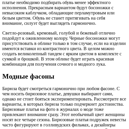
платье необходимо подбирать обувь менее эффектного
исполнения. Прекрасным вариантом будут босоножки с
невысоким каблучком, обладающие перламутровым или
белым цветом. Обувь не станет притягивать на себя
внимание, силуэт будет выглядеть гармонично.
Светло-розовый, кремовый, голубой и бежевый отлично
подойдут к оживленному колору. Черные босоножки могут
присутствовать в облике только в том случае, если на изделии
имеются вставки из контрастного цвета. В целом можно
создать великолепный тандем с ярким цветом в комплекте с
сумкой и брошкой. В этом облике будет играть красивая
комбинация для получения сочного и модного лука.
Модные фасоны
Бирюза будет смотреться гармонично при любом фасоне. С
чем носить бирюзовое платье, девушки выбирают сами,
однако не стоит бояться экспериментировать. Рассмотрите все
варианты, в которых бирюза только подчеркнет достоинства.
Бирюзовые платья на фото в журналах о моде тоже
привлекают внимание сразу. Этот необычный цвет женщины
носят все четыре сезона. Бирюзовые платья подружек невесты
часто фигурируют в голливудских фильмах, а дизайнеры