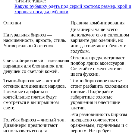
Читайте также:
Какую рубашку одеть под серый костюм: размер, крой и
хорошая посадка рубашки
Оттенки
Правила комбинирования
Дизайнеры чаще всего
Натуральная бирюза —
используют его в сплошном
насыщенность, яркость, стиль.
варианте для одеяний, но
Универсальный оттенок.
иногда сочетают с белым и
голубым.
Оттенок предусматривает
Светло-бирюзовый – идеальная
подбор ярких аксессуаров.
вариация для блондинок или
Сочетайте с желтым или
девушек со светлой кожей.
цвета фуксии.
Темно-бирюзовые – летний
Темно бирюзовое платье
оттенок для дневных нарядов.
стоит разбавить холодными
Пляжные сарафаны и
тонами. Подбирайте
коктейльные платья будут
габаритные золотые
смотреться в выигрышном
украшения и блестящие
свете.
клатчи.
Эта разновидность бирюзы
Голубая бирюза – чистый тон.
прекрасно сочетается с
Дизайнеры предпочитают
оранжевым, горчичным и с
использовать его для
черным. Не требует