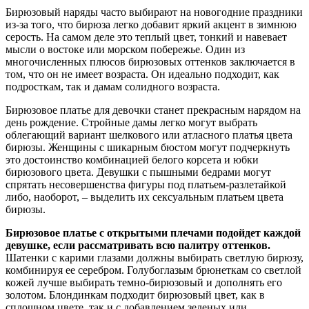
Бирюзовый наряды часто выбирают на новогодние праздники
из-за того, что бирюза легко добавит яркий акцент в зимнюю
серость. На самом деле это теплый цвет, тонкий и навевает
мысли о востоке или морском побережье. Один из
многочисленных плюсов бирюзовых оттенков заключается в
том, что он не имеет возраста. Он идеально подходит, как
подросткам, так и дамам солидного возраста.
Бирюзовое платье для девочки станет прекрасным нарядом на
день рождение. Стройные дамы легко могут выбрать
облегающий вариант шелкового или атласного платья цвета
бирюзы. Женщины с шикарным бюстом могут подчеркнуть
это достоинство комбинацией белого корсета и юбки
бирюзового цвета. Девушки с пышными бедрами могут
спрятать несовершенства фигуры под платьем-разлетайкой
либо, наоборот, – выделить их сексуальным платьем цвета
бирюзы.
Бирюзовое платье с открытыми плечами подойдет каждой
девушке, если рассматривать всю палитру оттенков.
Шатенки с карими глазами должны выбирать светлую бирюзу,
комбинируя ее серебром. Голубоглазым брюнеткам со светлой
кожей лучше выбирать темно-бирюзовый и дополнять его
золотом. Блондинкам подходит бирюзовый цвет, как в
сплошном цвете, так и с добавлением зеленых или