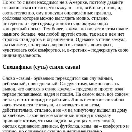
Но мы-то с вами находимся не в Америке, поэтому давайте
отталкиваться от того, что кэжуал – это, всё-таки, стиль, и,
соответственно, ему присущи определённые правила,
соблюдая которые можно выглядеть модно, стильно,
интересно и через одежду доносить до окружающих
конкретный посыл. Тем более, кэжуал позволяет в этом плане
намного больше, чем любой другой стиль, так как в нём нет
строгих стандартов и ограничений. Одеваясь в стиле кэжуал,
вы сможете, во-первых, хорошо выглядеть, во-вторых,
чувствовать себя комфортно, и, в-третьих – подчеркнуть свою
индивидуальность.
Специфика (суть) стиля casual
Слово «casual» буквально переводится как случайный,
небрежный, повседневный. Следуя этому, можно сделать
вывод, что одеться в стиле кэжуал – предельно просто: взял
первое попавшееся, надел и пошёл. На самом деле, всё совсем
не так, и этот подход не работает. Лишь немногие способны
одеваться в стиле кэжуал, и выглядеть при этом,
действительно, стильно, а не «я на минуточку вышел из дому
за хлебом». Такой легкомысленный подход к кэжуалу
приводит к тому, что мы видим на улицах массу людей,
одетых одинаково: джинсы, футболка, кеды, да – комфортно и
удобно, но одинаково скучно и непримечательно.