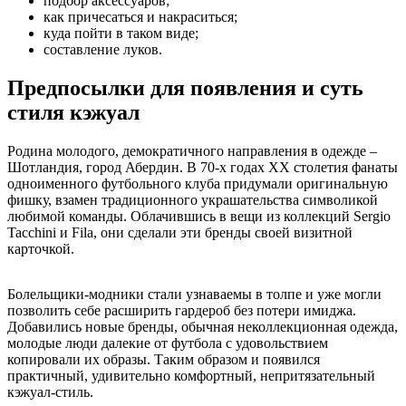
подбор аксессуаров;
как причесаться и накраситься;
куда пойти в таком виде;
составление луков.
Предпосылки для появления и суть
стиля кэжуал
Родина молодого, демократичного направления в одежде –
Шотландия, город Абердин. В 70-х годах ХХ столетия фанаты
одноименного футбольного клуба придумали оригинальную
фишку, взамен традиционного украшательства символикой
любимой команды. Облачившись в вещи из коллекций Sergio
Tacchini и Fila, они сделали эти бренды своей визитной
карточкой.
Болельщики-модники стали узнаваемы в толпе и уже могли
позволить себе расширить гардероб без потери имиджа.
Добавились новые бренды, обычная неколлекционная одежда,
молодые люди далекие от футбола с удовольствием
копировали их образы. Таким образом и появился
практичный, удивительно комфортный, непритязательный
кэжуал-стиль.