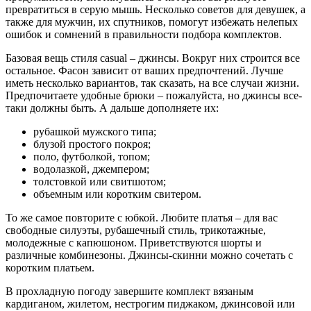
превратиться в серую мышь. Несколько советов для девушек, а
также для мужчин, их спутников, помогут избежать нелепых
ошибок и сомнений в правильности подбора комплектов.
Базовая вещь стиля casual – джинсы. Вокруг них строится все
остальное. Фасон зависит от ваших предпочтений. Лучше
иметь несколько вариантов, так сказать, на все случаи жизни.
Предпочитаете удобные брюки – пожалуйста, но джинсы все-
таки должны быть. А дальше дополняете их:
рубашкой мужского типа;
блузой простого покроя;
поло, футболкой, топом;
водолазкой, джемпером;
толстовкой или свитшотом;
объемным или коротким свитером.
То же самое повторите с юбкой. Любите платья – для вас
свободные силуэты, рубашечный стиль, трикотажные,
молодежные с капюшоном. Приветствуются шорты и
различные комбинезоны. Джинсы-скинни можно сочетать с
коротким платьем.
В прохладную погоду завершите комплект вязаным
кардиганом, жилетом, нестрогим пиджаком, джинсовой или