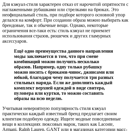
Для кэжуал-стиля характерен отказ от нарочитой опрятности с
наглаженными рубашками или стрелками на брюках. Это
неофициальный стиль, при подборе которого основной упор
делался на комфорт. При создании образа можно выбирать как
брендовые, так и обычные вещи. Однако, некоторые
ограничения все-таки есть: стиль кэжуал не приемлет
использования стразов, рюшечек и других гламурных
аксессуаров.
Ещё одно преимущества данного направления
моды заключается в том, что при смене
комбинаций можно получить несколько
образов. Например, одну только рубашку
можно носить с брюками-чинос, джинсами или
юбкой, благодаря чему получается три разных
стильных наряда. Если же дополнить каждый
комплект верхней одеждой в виде свитера,
пуловера или куртки, то можно составить
образы на всю неделю.
Учитывая невероятную популярность стиля кэжуал
практически каждый известный бренд предлагает своим
клиентам подобную одежду. Ищите модные повседневные
вещи в коллекциях люксовых марок, таких как Lacoste,
Armani, Ralph Lauren, GANT или в магазинах категории масс-