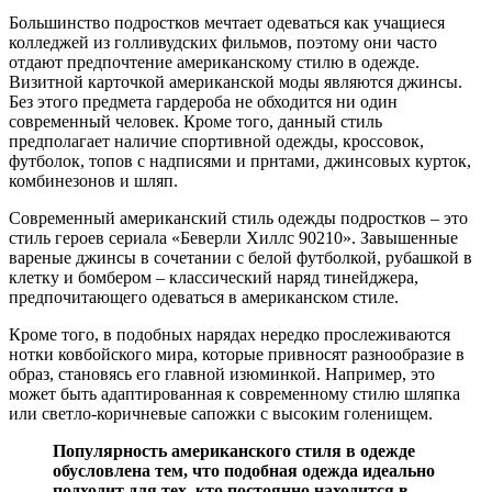
Большинство подростков мечтает одеваться как учащиеся
колледжей из голливудских фильмов, поэтому они часто
отдают предпочтение американскому стилю в одежде.
Визитной карточкой американской моды являются джинсы.
Без этого предмета гардероба не обходится ни один
современный человек. Кроме того, данный стиль
предполагает наличие спортивной одежды, кроссовок,
футболок, топов с надписями и прнтами, джинсовых курток,
комбинезонов и шляп.
Современный американский стиль одежды подростков – это
стиль героев сериала «Беверли Хиллс 90210». Завышенные
вареные джинсы в сочетании с белой футболкой, рубашкой в
клетку и бомбером – классический наряд тинейджера,
предпочитающего одеваться в американском стиле.
Кроме того, в подобных нарядах нередко прослеживаются
нотки ковбойского мира, которые привносят разнообразие в
образ, становясь его главной изюминкой. Например, это
может быть адаптированная к современному стилю шляпка
или светло-коричневые сапожки с высоким голенищем.
Популярность американского стиля в одежде
обусловлена тем, что подобная одежда идеально
подходит для тех, кто постоянно находится в