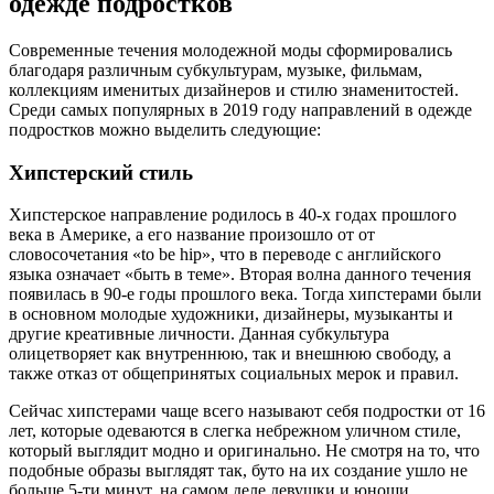
одежде подростков
Современные течения молодежной моды сформировались
благодаря различным субкультурам, музыке, фильмам,
коллекциям именитых дизайнеров и стилю знаменитостей.
Среди самых популярных в 2019 году направлений в одежде
подростков можно выделить следующие:
Хипстерский стиль
Хипстерское направление родилось в 40-х годах прошлого
века в Америке, а его название произошло от от
словосочетания «to be hip», что в переводе с английского
языка означает «быть в теме». Вторая волна данного течения
появилась в 90-е годы прошлого века. Тогда хипстерами были
в основном молодые художники, дизайнеры, музыканты и
другие креативные личности. Данная субкультура
олицетворяет как внутреннюю, так и внешнюю свободу, а
также отказ от общепринятых социальных мерок и правил.
Сейчас хипстерами чаще всего называют себя подростки от 16
лет, которые одеваются в слегка небрежном уличном стиле,
который выглядит модно и оригинально. Не смотря на то, что
подобные образы выглядят так, буто на их создание ушло не
больше 5-ти минут, на самом деле девушки и юноши