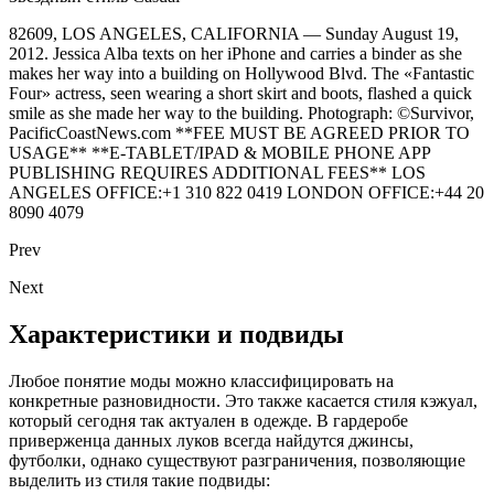
82609, LOS ANGELES, CALIFORNIA — Sunday August 19,
2012. Jessica Alba texts on her iPhone and carries a binder as she
makes her way into a building on Hollywood Blvd. The «Fantastic
Four» actress, seen wearing a short skirt and boots, flashed a quick
smile as she made her way to the building. Photograph: ©Survivor,
PacificCoastNews.com **FEE MUST BE AGREED PRIOR TO
USAGE** **E-TABLET/IPAD & MOBILE PHONE APP
PUBLISHING REQUIRES ADDITIONAL FEES** LOS
ANGELES OFFICE:+1 310 822 0419 LONDON OFFICE:+44 20
8090 4079
Prev
Next
Характеристики и подвиды
Любое понятие моды можно классифицировать на
конкретные разновидности. Это также касается стиля кэжуал,
который сегодня так актуален в одежде. В гардеробе
приверженца данных луков всегда найдутся джинсы,
футболки, однако существуют разграничения, позволяющие
выделить из стиля такие подвиды: