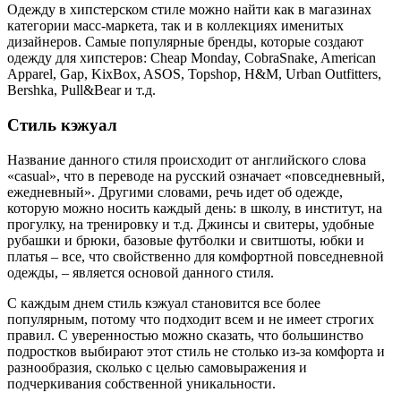
Одежду в хипстерском стиле можно найти как в магазинах
категории масс-маркета, так и в коллекциях именитых
дизайнеров. Самые популярные бренды, которые создают
одежду для хипстеров: Cheap Monday, CobraSnake, American
Apparel, Gap, KixBox, ASOS, Topshop, H&M, Urban Outfitters,
Bershka, Pull&Bear и т.д.
Стиль кэжуал
Название данного стиля происходит от английского слова
«casual», что в переводе на русский означает «повседневный,
ежедневный». Другими словами, речь идет об одежде,
которую можно носить каждый день: в школу, в институт, на
прогулку, на тренировку и т.д. Джинсы и свитеры, удобные
рубашки и брюки, базовые футболки и свитшоты, юбки и
платья – все, что свойственно для комфортной повседневной
одежды, – является основой данного стиля.
С каждым днем стиль кэжуал становится все более
популярным, потому что подходит всем и не имеет строгих
правил. С уверенностью можно сказать, что большинство
подростков выбирают этот стиль не столько из-за комфорта и
разнообразия, сколько с целью самовыражения и
подчеркивания собственной уникальности.