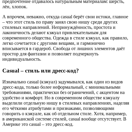
предпочтение отдавалось натуральным материалам: шерсть,
лён, хлопок.
А впрочем, неважно, откуда casual берёт свои истоки, главное
– что этот стиль по праву занял свою нишу среди других
стилевых направлений. Непринуждённость, простота и
лаконичность делают кэжуал привлекательным для
современного общества. Одежда в стиле кэжуал, как правило,
легко сочетается с другими вещами, и гармонично
вписывается в гардероб. Свобода от лишних элементов даёт
простор для фантазии и позволяет подчеркнуть
индивидуальность.
Casual – стиль или дресс-код?
Изначально casual (кэжуал) задумывался, как один из видов
дресс-кода, только более неформальный, с минимальными
требованиями, практически без ограничений, с акцентом на
удобство и комфорт. Но в современном обществе кэжуалу
выделили отдельную нишу в стилевых направлениях, наделяя
его чёткими атрибутами и признаками, позволяющими
говорить о кэжуале, как об отдельном стиле. Хотя, например,
в американской системе стилей, casual вообще отсутствует. В
Америке это casual – это дресс-код.