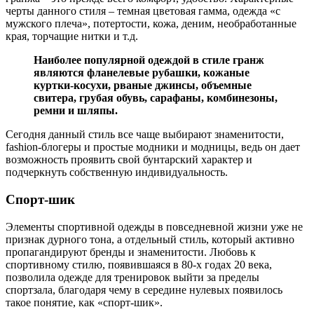
черты данного стиля – темная цветовая гамма, одежда «с
мужского плеча», потертости, кожа, деним, необработанные
края, торчащие нитки и т.д.
Наиболее популярной одеждой в стиле гранж
являются фланелевые рубашки, кожаные
куртки-косухи, рваные джинсы, объемные
свитера, грубая обувь, сарафаны, комбинезоны,
ремни и шляпы.
Сегодня данный стиль все чаще выбирают знаменитости,
fashion-блогеры и простые модники и модницы, ведь он дает
возможность проявить свой бунтарский характер и
подчеркнуть собственную индивидуальность.
Спорт-шик
Элементы спортивной одежды в повседневной жизни уже не
признак дурного тона, а отдельный стиль, который активно
пропагандируют бренды и знаменитости. Любовь к
спортивному стилю, появившаяся в 80-х годах 20 века,
позволила одежде для тренировок выйти за пределы
спортзала, благодаря чему в середине нулевых появилось
такое понятие, как «спорт-шик».