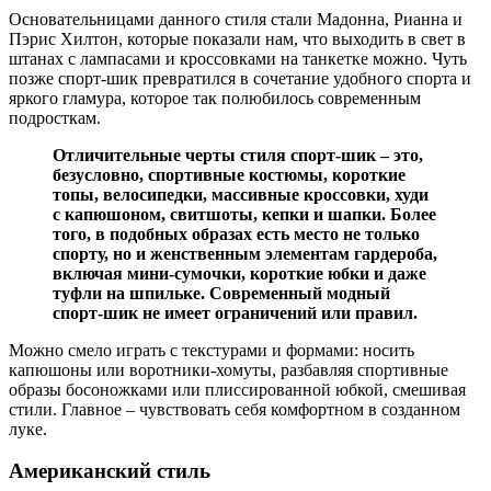
Основательницами данного стиля стали Мадонна, Рианна и
Пэрис Хилтон, которые показали нам, что выходить в свет в
штанах с лампасами и кроссовками на танкетке можно. Чуть
позже спорт-шик превратился в сочетание удобного спорта и
яркого гламура, которое так полюбилось современным
подросткам.
Отличительные черты стиля спорт-шик – это,
безусловно, спортивные костюмы, короткие
топы, велосипедки, массивные кроссовки, худи
с капюшоном, свитшоты, кепки и шапки. Более
того, в подобных образах есть место не только
спорту, но и женственным элементам гардероба,
включая мини-сумочки, короткие юбки и даже
туфли на шпильке. Современный модный
спорт-шик не имеет ограничений или правил.
Можно смело играть с текстурами и формами: носить
капюшоны или воротники-хомуты, разбавляя спортивные
образы босоножками или плиссированной юбкой, смешивая
стили. Главное – чувствовать себя комфортном в созданном
луке.
Американский стиль