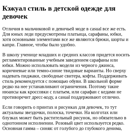
Кэжуал стиль в детской одежде для
девочек
Отличия в мальчиковой и девичьей моде в casual все же есть.
Для юных леди предусмотрены платьица, сарафаны, юбки,
хотя основными элементами все же являются брюки, шорты и
капри. Главное, чтобы было удобно.
В школу ученице младших и средних классов придется носить
регламентированные учебным заведением сарафаны или
юбки. Можно использовать модели из черного джинса,
коричневые или темно-синие твидовые варианты. Но сверху
надевать пиджаки, свободные свитера, кофты. Поддерживать
стиль рекомендуется с помощью обуви. В школьной форме
редко на нее устанавливают ограничения. Поэтому такие
нюансы как кроссовки с платьем, или сарафан с кедами не
противоречит дресс-коду, а casual поддерживают отлично.
Если говорить о принтах и рисунках для девочек, то тут
актуальны звездочки, полоска, точечки. На колготах или
блузках может быть растительный рисунок, но обязательно в
однотонном исполнении. Розовый цвет используется редко.
Основная гамма – синяя: от голубого до глубокого денима,