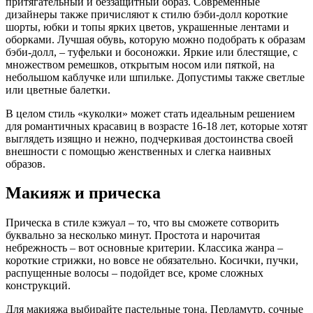
притягательный и беззащитный образ. Современные
дизайнеры также причисляют к стилю бэби-долл короткие
шорты, юбки и топы ярких цветов, украшенные лентами и
оборками. Лучшая обувь, которую можно подобрать к образам
бэби-долл, – туфельки и босоножки. Яркие или блестящие, с
множеством ремешков, открытым носом или пяткой, на
небольшом каблучке или шпильке. Допустимы также светлые
или цветные балетки.
В целом стиль «куколки» может стать идеальным решением
для романтичных красавиц в возрасте 16-18 лет, которые хотят
выглядеть изящно и нежно, подчеркивая достоинства своей
внешности с помощью женственных и слегка наивных
образов.
Макияж и прическа
Прическа в стиле кэжуал – то, что вы сможете сотворить
буквально за несколько минут. Простота и нарочитая
небрежность – вот основные критерии. Классика жанра –
короткие стрижки, но вовсе не обязательно. Косички, пучки,
распущенные волосы – подойдет все, кроме сложных
конструкций.
Для макияжа выбирайте пастельные тона. Перламутр, сочные