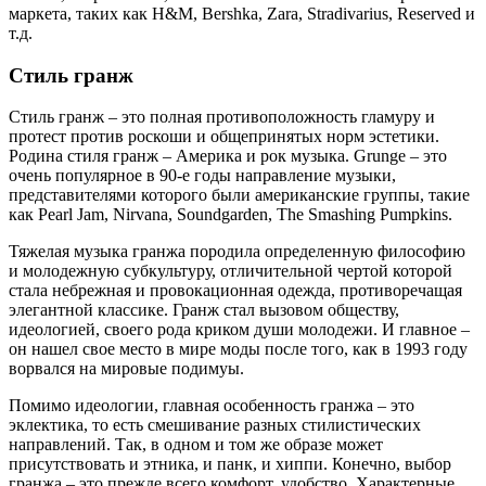
маркета, таких как H&M, Bershka, Zara, Stradivarius, Reserved и
т.д.
Стиль гранж
Стиль гранж – это полная противоположность гламуру и
протест против роскоши и общепринятых норм эстетики.
Родина стиля гранж – Америка и рок музыка. Grunge – это
очень популярное в 90-е годы направление музыки,
представителями которого были американские группы, такие
как Pearl Jam, Nirvana, Soundgarden, The Smashing Pumpkins.
Тяжелая музыка гранжа породила определенную философию
и молодежную субкультуру, отличительной чертой которой
стала небрежная и провокационная одежда, противоречащая
элегантной классике. Гранж стал вызовом обществу,
идеологией, своего рода криком души молодежи. И главное –
он нашел свое место в мире моды после того, как в 1993 году
ворвался на мировые подимуы.
Помимо идеологии, главная особенность гранжа – это
эклектика, то есть смешивание разных стилистических
направлений. Так, в одном и том же образе может
присутствовать и этника, и панк, и хиппи. Конечно, выбор
гранжа – это прежде всего комфорт, удобство. Характерные