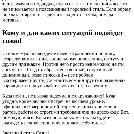
тени, румяна и подводки, пудра с эффектом сияния – все это
не вписывается в повседневный городской стиль. Если образу
не хватает яркости – сделайте акцент на губы, помада –
матовая.
Кому и для каких ситуаций подойдет
casual
Стиль кэжуал в одежде не имеет ограничений по полу,
возрасту, комплекции, социальному положению, статусу и
другим признакам. Против него просто невозможно найти
аргументы. Создать образ женственный, спортивный,
динамичный, романтический – нет проблем.
Экспериментируйте, сочетайте, комбинируйте в различных
вариациях и нащупывайте свою золотую середину.
Куда пойти, не вызвав недоумение окружающих? Куда
угодно, кроме деловых встреч на высшем уровне,
официальных мероприятий, торжественных приемов и
раутов, работы со строгими требованиями по дресс-коду. Вот,
пожалуй, и все. Во всех остальных местах вы будете
выглядеть великолепно и чувствовать себя так же.
Звездный стиль Casuаl