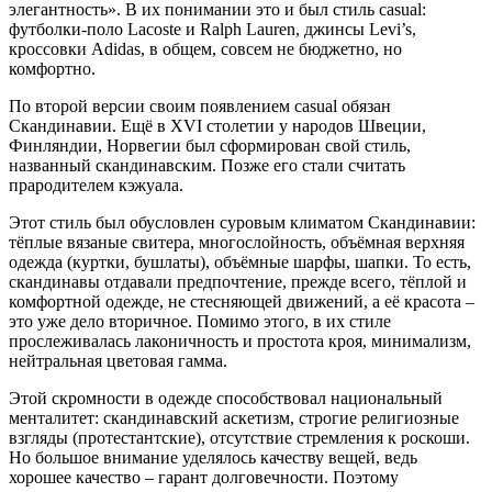
элегантность». В их понимании это и был стиль casual:
футболки-поло Lacoste и Ralph Lauren, джинсы Levi’s,
кроссовки Adidas, в общем, совсем не бюджетно, но
комфортно.
По второй версии своим появлением casual обязан
Скандинавии. Ещё в XVI столетии у народов Швеции,
Финляндии, Норвегии был сформирован свой стиль,
названный скандинавским. Позже его стали считать
прародителем кэжуала.
Этот стиль был обусловлен суровым климатом Скандинавии:
тёплые вязаные свитера, многослойность, объёмная верхняя
одежда (куртки, бушлаты), объёмные шарфы, шапки. То есть,
скандинавы отдавали предпочтение, прежде всего, тёплой и
комфортной одежде, не стесняющей движений, а её красота –
это уже дело вторичное. Помимо этого, в их стиле
прослеживалась лаконичность и простота кроя, минимализм,
нейтральная цветовая гамма.
Этой скромности в одежде способствовал национальный
менталитет: скандинавский аскетизм, строгие религиозные
взгляды (протестантские), отсутствие стремления к роскоши.
Но большое внимание уделялось качеству вещей, ведь
хорошее качество – гарант долговечности. Поэтому