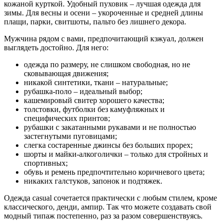
кожаной курткой. Удобный пуховик – лучшая одежда для
зимы. Для весны и осени – укороченные и средней длины
плащи, парки, свитшоты, пальто без лишнего декора.
Мужчина рядом с вами, предпочитающий кэжуал, должен
выглядеть достойно. Для него:
одежда по размеру, не слишком свободная, но не
сковывающая движения;
никакой синтетики, ткани – натуральные;
рубашка-поло – идеальный выбор;
кашемировый свитер хорошего качества;
толстовки, футболки без камуфляжных и
специфических принтов;
рубашки с закатанными рукавами и не полностью
застегнутыми пуговицами;
слегка состаренные джинсы без больших прорех;
шорты и майки-алкоголички – только для стройных и
спортивных;
обувь и ремень предпочтительно коричневого цвета;
никаких галстуков, запонок и подтяжек.
Одежда casual сочетается практически с любым стилем, кроме
классического, денди, ампир. Так что можете создавать свой
модный типаж постепенно, раз за разом совершенствуясь.