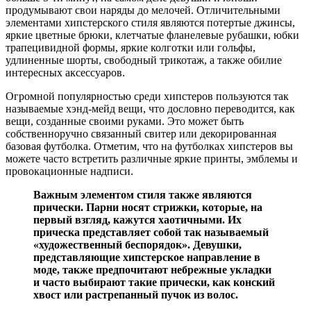
продумывают свои наряды до мелочей. Отличительными
элементами хипстерского стиля являются потертые джинсы,
яркие цветные брюки, клетчатые фланелевые рубашки, юбки
трапецивидной формы, яркие колготки или гольфы,
удлиненные шорты, свободный трикотаж, а также обилие
интересных аксессуаров.
Огромной популярностью среди хипстеров пользуются так
называемые хэнд-мейд вещи, что дословно переводится, как
вещи, созданные своими руками. Это может быть
собственноручно связанный свитер или декорированная
базовая футболка. Отметим, что на футболках хипстеров вы
можете часто встретить различные яркие принты, эмблемы и
провокационные надписи.
Важным элементом стиля также являются
прически. Парни носят стрижки, которые, на
первый взгляд, кажутся хаотичными. Их
прическа представляет собой так называемый
«художественный беспорядок». Девушки,
представляющие хипстерское направление в
моде, также предпочитают небрежные укладки
и часто выбирают такие прически, как конский
хвост или растрепанный пучок из волос.