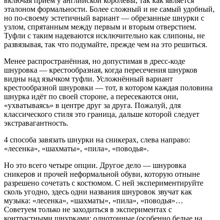
включая приём у английской королевы, так как является
эталоном формальности. Более сложный и не самый удобный,
но по-своему эстетичный вариант — обрезанные шнурки с
узлом, спрятанным между первым и вторым отверстием.
Туфли с таким надеваются исключительно как слипоны, не
развязывая, так что подумайте, прежде чем на это решиться.
Менее распространённая, но допустимая в дресс-коде
шнуровка — крестообразная, когда пересечения шнурков
видны над язычком туфли. Усложнённый вариант
крестообразной шнуровки — тот, в котором каждая половина
шнурка идёт по своей стороне, а пересекаются они,
«ухватываясь» в центре друг за друга. Пожалуй, для
классического стиля это граница, дальше которой следует
экстравагантность.
4 способа завязать шнурки на сникерах, слева направо:
«лесенка», «шахматы», «пила», «поводья».
Но это всего четыре опции. Другое дело — шнуровка
сникеров и прочей неформальной обуви, которую отныне
разрешено сочетать с костюмом. С ней экспериментируйте
сколь угодно, здесь одни названия шнуровок звучат как
музыка: «лесенка», «шахматы», «пила», «поводья»…
Советуем только не заходиться в экспериментах с
контрастными шнурками: однотонные (особенно белые на