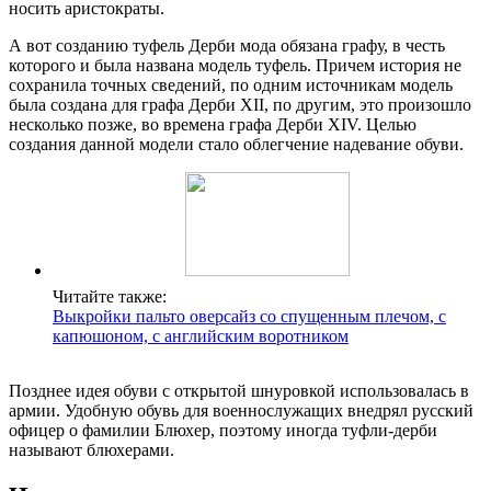
носить аристократы.
А вот созданию туфель Дерби мода обязана графу, в честь
которого и была названа модель туфель. Причем история не
сохранила точных сведений, по одним источникам модель
была создана для графа Дерби XII, по другим, это произошло
несколько позже, во времена графа Дерби XIV. Целью
создания данной модели стало облегчение надевание обуви.
Читайте также:
Выкройки пальто оверсайз со спущенным плечом, с
капюшоном, с английским воротником
Позднее идея обуви с открытой шнуровкой использовалась в
армии. Удобную обувь для военнослужащих внедрял русский
офицер о фамилии Блюхер, поэтому иногда туфли-дерби
называют блюхерами.