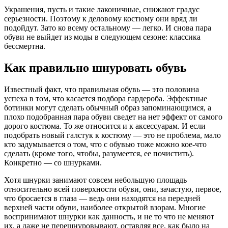
Украшения, пусть и такие лаконичные, снижают градус
серьезности. Поэтому к деловому костюму они вряд ли
подойдут. Зато ко всему остальному — легко. И снова пара
обуви не выйдет из моды в следующем сезоне: классика
бессмертна.
Как правильно шнуровать обувь
Известный факт, что правильная обувь — это половина
успеха в том, что касается подбора гардероба. Эффектные
ботинки могут сделать обычный образ запоминающимся, а
плохо подобранная пара обуви сведет на нет эффект от самого
дорого костюма. То же относится и к аксессуарам. И если
подобрать новый галстук к костюму — это не проблема, мало
кто задумывается о том, что с обувью тоже можно кое-что
сделать (кроме того, чтобы, разумеется, ее почистить).
Конкретно — со шнурками.
Хотя шнурки занимают совсем небольшую площадь
относительно всей поверхности обуви, они, зачастую, первое,
что бросается в глаза — ведь они находятся на передней
верхней части обуви, наиболее открытой взорам. Многие
воспринимают шнурки как данность, и не то что не меняют
их, а даже не перешнуровывают, оставляя все, как было на