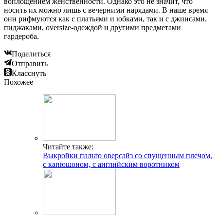
воплощением женственности. Однако это не значит, что
носить их можно лишь с вечерними нарядами. В наше время
они рифмуются как с платьями и юбками, так и с джинсами,
пиджаками, oversize‑одеждой и другими предметами
гардероба.
Поделиться
Отправить
Класснуть
Похожее
Читайте также:
Выкройки пальто оверсайз со спущенным плечом,
с капюшоном, с английским воротником