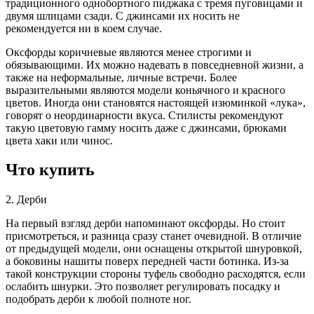
традиционного однобортного пиджака с тремя пуговицами и
двумя шлицами сзади. С джинсами их носить не
рекомендуется ни в коем случае.
Оксфорды коричневые являются менее строгими и
обязывающими. Их можно надевать в повседневной жизни, а
также на неформальные, личные встречи. Более
выразительными являются модели коньячного и красного
цветов. Иногда они становятся настоящей изюминкой «лука»,
говорят о неординарности вкуса. Стилисты рекомендуют
такую цветовую гамму носить даже с джинсами, брюками
цвета хаки или чинос.
Что купить
2. Дерби
На первый взгляд дерби напоминают оксфорды. Но стоит
присмотреться, и разница сразу станет очевидной. В отличие
от предыдущей модели, они оснащены открытой шнуровкой,
а боковины нашиты поверх передней части ботинка. Из‑за
такой конструкции стороны туфель свободно расходятся, если
ослабить шнурки. Это позволяет регулировать посадку и
подобрать дерби к любой полноте ног.