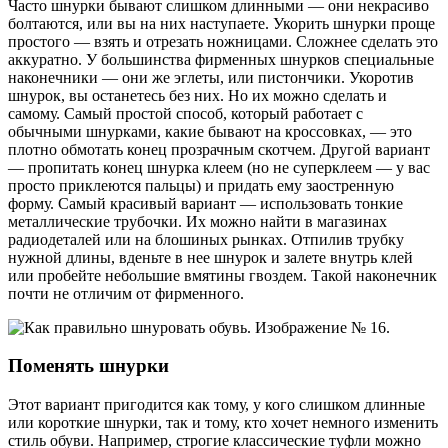
Часто шнурки бывают слишком длинными — они некрасиво
болтаются, или вы на них наступаете. Укорить шнурки проще
простого — взять и отрезать ножницами. Сложнее сделать это
аккуратно. У большинства фирменных шнурков специальные
наконечники — они же эглеты, или пистончики. Укоротив
шнурок, вы останетесь без них. Но их можно сделать и
самому. Самый простой способ, который работает с
обычными шнурками, какие бывают на кроссовках, — это
плотно обмотать конец прозрачным скотчем. Другой вариант
— пропитать конец шнурка клеем (но не суперклеем — у вас
просто приклеются пальцы) и придать ему заостренную
форму. Самый красивый вариант — использовать тонкие
металлические трубочки. Их можно найти в магазинах
радиодеталей или на блошиных рынках. Отпилив трубку
нужной длины, вденьте в нее шнурок и залете внутрь клей
или пробейте небольшие вмятины гвоздем. Такой наконечник
почти не отличим от фирменного.
Поменять шнурки
Этот вариант пригодится как тому, у кого слишком длинные
или короткие шнурки, так и тому, кто хочет немного изменить
стиль обуви. Например, строгие классические туфли можно