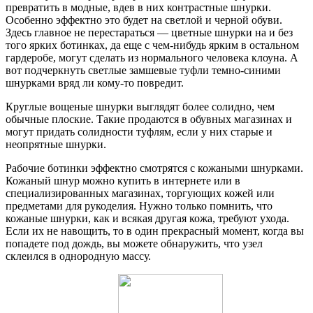
превратить в модные, вдев в них контрастные шнурки.
Особенно эффектно это будет на светлой и черной обуви.
Здесь главное не перестараться — цветные шнурки на и без
того ярких ботинках, да еще с чем-нибудь ярким в остальном
гардеробе, могут сделать из нормального человека клоуна. А
вот подчеркнуть светлые замшевые туфли темно-синими
шнурками вряд ли кому-то повредит.
Круглые вощеные шнурки выглядят более солидно, чем
обычные плоские. Такие продаются в обувных магазинах и
могут придать солидности туфлям, если у них старые и
неопрятные шнурки.
Рабочие ботинки эффектно смотрятся с кожаными шнурками.
Кожаный шнур можно купить в интернете или в
специализированных магазинах, торгующих кожей или
предметами для рукоделия. Нужно только помнить, что
кожаные шнурки, как и всякая другая кожа, требуют ухода.
Если их не навощить, то в один прекрасный момент, когда вы
попадете под дождь, вы можете обнаружить, что узел
склеился в однородную массу.