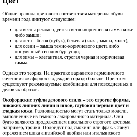
Цвет
Общие правила цветового соответствия материала обуви
времени года диктуют следующее:
для весны рекомендуется светло-коричневая гамма кожи
либо замши;
для лета – белая (нубук), бежевая (кожа, замша, холст);
для осени – замша темно-коричневого цвета либо
популярный сегодня бургунди;
для зимы – элегантная, строгая черная и коричневая
гамма.
Однако это теория. На практике вариантов гармоничного
сочетания оксфордов с одеждой гораздо больше. При этом
существуют рекомендуемые комбинации для повседневных и
деловых образов.
Оксфордские туфли делового стиля – это строгие формы,
никаких лишних линий и швов, глубокий черный цвет и
гладкая кожа.
Разновидностью могут стать только модели,
выполненные из темного лакированного материала. Они
будто являются продолжением идеального строгого костюма,
например, тройки. Подойдут под смокинг или фрак. Станут
отражением шика английской двойки или итальянского