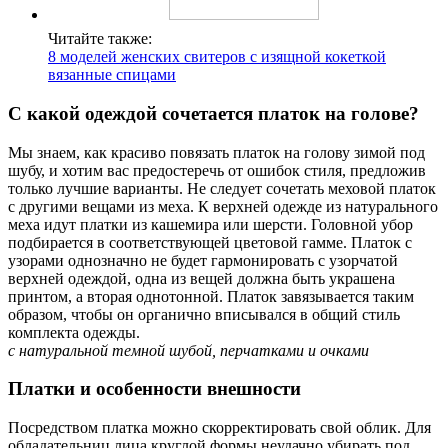
Читайте также:
8 моделей женских свитеров с изящной кокеткой
вязанные спицами
С какой одеждой сочетается платок на голове?
Мы знаем, как красиво повязать платок на голову зимой под
шубу, и хотим вас предостеречь от ошибок стиля, предложив
только лучшие варианты. Не следует сочетать меховой платок
с другими вещами из меха. К верхней одежде из натурального
меха идут платки из кашемира или шерсти. Головной убор
подбирается в соответствующей цветовой гамме. Платок с
узорами однозначно не будет гармонировать с узорчатой
верхней одеждой, одна из вещей должна быть украшена
принтом, а вторая однотонной. Платок завязывается таким
образом, чтобы он органично вписывался в общий стиль
комплекта одежды.
с натуральной темной шубой, перчатками и очками
Платки и особенности внешности
Посредством платка можно скорректировать свой облик. Для
обладательниц лица круглой формы неудачно убирать под