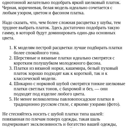
однотонной желательно подобрать яркий шелковый платок.
Черная, коричневая, белая модель идеально сочетается с
любым узором, цветом и фасоном платка.
Надо сказать, что, чем более сложная расцветка у шубы, тем
труднее выбрать платок. Здесь достаточно подобрать такую
гамму, в которой будут доминировать один-два основных
цвета.
К моделям пестрой расцветки лучше подбирать платки
более спокойного тона.
Шерстяные и вязаные платки идеально смотрятся с
коротким полушубком молодежного фасона.
Платки из вязаной норки, кашемира, белый пуховый
платок хорошо подходят как к короткой, так и к
классической модели.
Шикарно с норковой шубой смотрятся тонкие шелковые
платки светлых тонов, с бахромой и без, — они
подходят под изделие любого цвета.
Не менее великолепны павловопосадские платки в
традиционно русском стиле, с яркими узорами (фото).
Не стесняйтесь носить с шубой платки типа шалей:
повязанная по плечам поверх одежды, такая шаль
подчеркивает эксклюзивность и богатство вашей одежды,