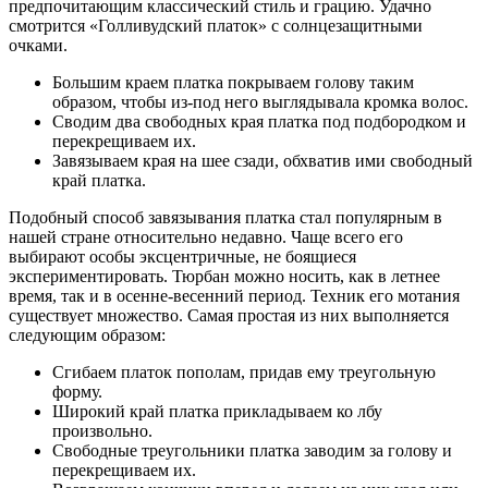
предпочитающим классический стиль и грацию. Удачно
смотрится «Голливудский платок» с солнцезащитными
очками.
Большим краем платка покрываем голову таким
образом, чтобы из-под него выглядывала кромка волос.
Сводим два свободных края платка под подбородком и
перекрещиваем их.
Завязываем края на шее сзади, обхватив ими свободный
край платка.
Подобный способ завязывания платка стал популярным в
нашей стране относительно недавно. Чаще всего его
выбирают особы эксцентричные, не боящиеся
экспериментировать. Тюрбан можно носить, как в летнее
время, так и в осенне-весенний период. Техник его мотания
существует множество. Самая простая из них выполняется
следующим образом:
Сгибаем платок пополам, придав ему треугольную
форму.
Широкий край платка прикладываем ко лбу
произвольно.
Свободные треугольники платка заводим за голову и
перекрещиваем их.