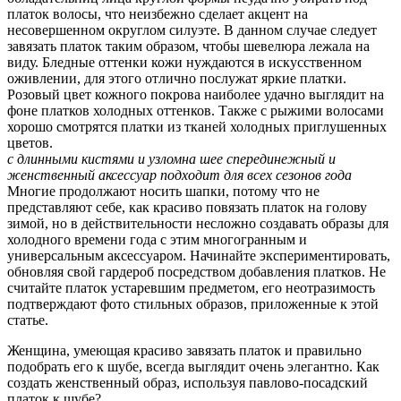
платок волосы, что неизбежно сделает акцент на
несовершенном округлом силуэте. В данном случае следует
завязать платок таким образом, чтобы шевелюра лежала на
виду. Бледные оттенки кожи нуждаются в искусственном
оживлении, для этого отлично послужат яркие платки.
Розовый цвет кожного покрова наиболее удачно выглядит на
фоне платков холодных оттенков. Также с рыжими волосами
хорошо смотрятся платки из тканей холодных приглушенных
цветов.
с длинными кистями и узломна шее спереди
нежный и
женственный аксессуар подходит для всех сезонов года
Многие продолжают носить шапки, потому что не
представляют себе, как красиво повязать платок на голову
зимой, но в действительности несложно создавать образы для
холодного времени года с этим многогранным и
универсальным аксессуаром. Начинайте экспериментировать,
обновляя свой гардероб посредством добавления платков. Не
считайте платок устаревшим предметом, его неотразимость
подтверждают фото стильных образов, приложенные к этой
статье.
Женщина, умеющая красиво завязать платок и правильно
подобрать его к шубе, всегда выглядит очень элегантно. Как
создать женственный образ, используя павлово-посадский
платок к шубе?