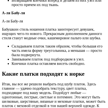
Возвращаем кончики вперед и делаем из них узел или
просто прячем их под ткань.
А-ля Бабу-ля
А-ля Бабу-ля
Бабушкин стиль ношения платка заинтересует девушек,
ищущих чего-то нового. Прекрасным дополнением данного
стиля станут модные очки, кашемировое пальто или шубка.
Складываем платок таким образом, чтобы большая его
часть имела форму треугольника, а меньшая — просто
была подвернута.
Завязываем платок под подбородком в узел.
Кончики платка оставляем висеть свободно.
Какие платки подходят к норке
Итак, вы все же решили выбрать под шубу платок. Здесь
главное — удачно подобрать текстуру, цвет платка,
подходящие под вашу модель. Подойдут любые —
однотонные, пестрые, светлые и потемнее. Это могут быть
шелковые, шерстяные, вязаные и меховые платки, может быть
платок с меховой отделкой в тон вашей верхней одежде. К