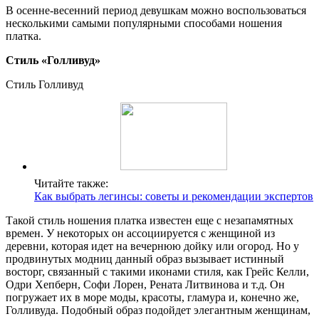
В осенне-весенний период девушкам можно воспользоваться
несколькими самыми популярными способами ношения
платка.
Стиль «Голливуд»
Стиль Голливуд
Читайте также:
Как выбрать легинсы: советы и рекомендации экспертов
Такой стиль ношения платка известен еще с незапамятных
времен. У некоторых он ассоциируется с женщиной из
деревни, которая идет на вечернюю дойку или огород. Но у
продвинутых модниц данный образ вызывает истинный
восторг, связанный с такими иконами стиля, как Грейс Келли,
Одри Хепберн, Софи Лорен, Рената Литвинова и т.д. Он
погружает их в море моды, красоты, гламура и, конечно же,
Голливуда. Подобный образ подойдет элегантным женщинам,