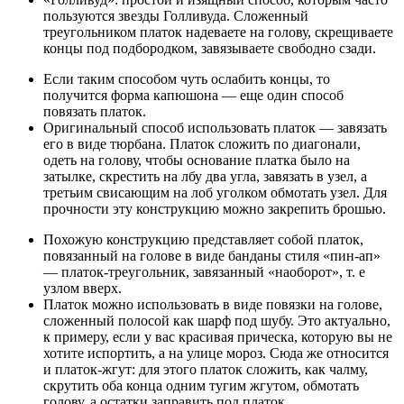
пользуются звезды Голливуда. Сложенный
треугольником платок надеваете на голову, скрещиваете
концы под подбородком, завязываете свободно сзади.
Если таким способом чуть ослабить концы, то
получится форма капюшона — еще один способ
повязать платок.
Оригинальный способ использовать платок — завязать
его в виде тюрбана. Платок сложить по диагонали,
одеть на голову, чтобы основание платка было на
затылке, скрестить на лбу два угла, завязать в узел, а
третьим свисающим на лоб уголком обмотать узел. Для
прочности эту конструкцию можно закрепить брошью.
Похожую конструкцию представляет собой платок,
повязанный на голове в виде банданы стиля «пин-ап»
— платок-треугольник, завязанный «наоборот», т. е
узлом вверх.
Платок можно использовать в виде повязки на голове,
сложенный полосой как шарф под шубу. Это актуально,
к примеру, если у вас красивая прическа, которую вы не
хотите испортить, а на улице мороз. Сюда же относится
и платок-жгут: для этого платок сложить, как чалму,
скрутить оба конца одним тугим жгутом, обмотать
голову, а остатки заправить под платок.