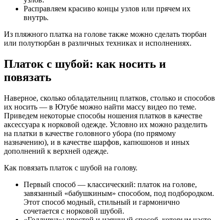
Расправляем красиво концы узлов или прячем их
внутрь.
Из пляжного платка на голове также можно сделать тюрбан
или полутюрбан в различных техниках и исполнениях.
Платок с шубой: как носить и
повязать
Наверное, сколько обладательниц платков, столько и способов
их носить — в Ютубе можно найти массу видео по теме.
Приведем некоторые способы ношения платков в качестве
аксессуара к норковой одежде. Условно их можно разделить
на платки в качестве головного убора (по прямому
назначению), и в качестве шарфов, капюшонов и иных
дополнений к верхней одежде.
Как повязать платок с шубой на голову.
Первый способ — классический: платок на голове,
завязанный «бабушкиным» способом, под подбородком.
Этот способ модный, стильный и гармонично
сочетается с норковой шубой.
«Голливуд»: простой и изящный способ, которым часто