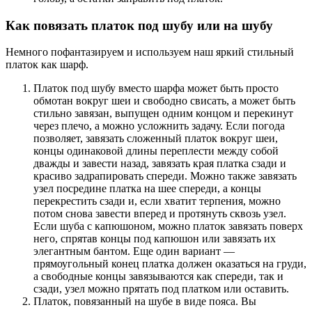
Как повязать платок под шубу или на шубу
Немного пофантазируем и используем наш яркий стильный
платок как шарф.
Платок под шубу вместо шарфа может быть просто
обмотан вокруг шеи и свободно свисать, а может быть
стильно завязан, выпущен одним концом и перекинут
через плечо, а можно усложнить задачу. Если погода
позволяет, завязать сложенный платок вокруг шеи,
концы одинаковой длины переплести между собой
дважды и завести назад, завязать края платка сзади и
красиво задрапировать спереди. Можно также завязать
узел посредине платка на шее спереди, а концы
перекрестить сзади и, если хватит терпения, можно
потом снова завести вперед и протянуть сквозь узел.
Если шуба с капюшоном, можно платок завязать поверх
него, спрятав концы под капюшон или завязать их
элегантным бантом. Еще один вариант —
прямоугольный конец платка должен оказаться на груди,
а свободные концы завязываются как спереди, так и
сзади, узел можно прятать под платком или оставить.
Платок, повязанный на шубе в виде пояса. Вы