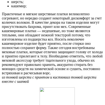
шерсть;
кашемир;
Практичные и мягкие шерстяные платки великолепно
согревают, но нередко создают некоторый дискомфорт за счет
колючих волокон. В качестве декора на таком изделии могут
присутствовать бахрома, принт или мех. Современные
кашемировые платки — недешевые, но тоже являются
теплыми, они обладают нежной текстурой потому, что
изготовлены из подшерстка коз. Носить неколючее
кашемировое изделие будет приятно, после стирки оно
полностью сохранит форму. Также сегодня востребованы
меховые платки, которые отлично защищают голову от холода
и приятно прилегают к телу. Необходимо отметить, что любой
меховой аксессуар требует тщательного ухода, обычно их
рекомендуют правильно хранить, аккуратно стирать без
моющих средств на химической основе и сушить, постоянно
встряхивая и расчесывая ворс.
из тонкой шерсти с принтом и кистями
из тонкой шерсти
вместе с шапкой