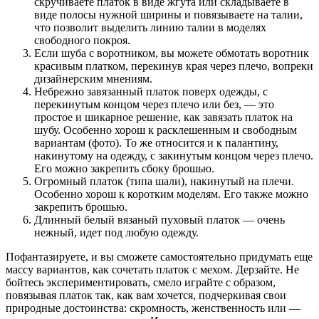
скручиваете платок в виде жгута или складываете в
виде полосы нужной ширины и повязываете на талии,
что позволит выделить линию талии в моделях
свободного покроя.
Если шуба с воротником, вы можете обмотать воротник
красивым платком, перекинув края через плечо, вопреки
дизайнерским мнениям.
Небрежно завязанный платок поверх одежды, с
перекинутым концом через плечо или без, — это
простое и шикарное решение, как завязать платок на
шубу. Особенно хорош к расклешенным и свободным
вариантам (фото). То же относится и к палантину,
накинутому на одежду, с закинутым концом через плечо.
Его можно закрепить сбоку брошью.
Огромный платок (типа шали), накинутый на плечи.
Особенно хорош к коротким моделям. Его также можно
закрепить брошью.
Длинный белый вязаный пуховый платок — очень
нежный, идет под любую одежду.
Пофантазируете, и вы сможете самостоятельно придумать еще
массу вариантов, как сочетать платок с мехом. Дерзайте. Не
бойтесь экспериментировать, смело играйте с образом,
повязывая платок так, как вам хочется, подчеркивая свои
природные достоинства: скромность, женственность или —