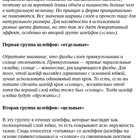
поэтому из-за короткой длины объём и пышность больше чем
в натуральную величину. Но принцип и форма принципиально
не поменяются. Все значения ширины слоёв и прочего пишу для
натурального размера. Для наглядности я использовала
разные цвета фатина, но это так же даёт декоративный
эффект, особенно во второй группе шлейфов («слои»).
Первая группа шлейфов: «отдельные»
Обратите внимание, что фалды слоёв прямоугольники и
солнце отличаются. Прямоугольник — прямые параллельные
складки, солнце — конические, расширяющиеся фалды. Для
того, чтоб шлейф выглядел гармонично с основной юбкой,
лучше использовать одинаковый тип кроя. То есть, если вы
хотите сделать шлейф кроя «солнце», желательно чтоб
хотя бы верхний слой юбки тоже был «солнце». Тогда шлейф
и юбка будут «дружить»:)
Вторая группа шлейфов: «цельные»
В эту группу я отношу шлейфы, которые выглядят как
полноценный слой юбки, то есть покрывают всю окружность
талии. Сюда относится «татьянка» со шлейфом (шлейфы на
основе прямоугольника) и «солнце» со смещенным центром