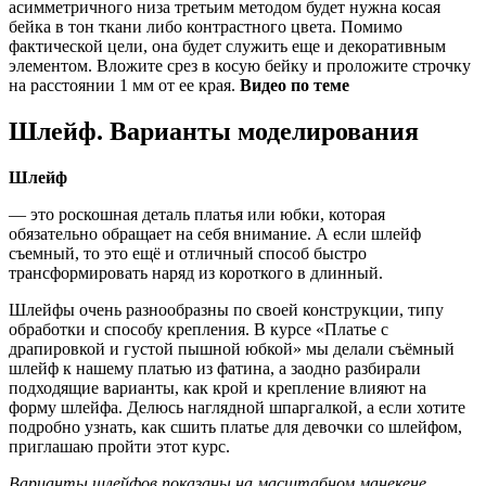
асимметричного низа третьим методом будет нужна косая
бейка в тон ткани либо контрастного цвета. Помимо
фактической цели, она будет служить еще и декоративным
элементом. Вложите срез в косую бейку и проложите строчку
на расстоянии 1 мм от ее края.
Видео по теме
Шлейф. Варианты моделирования
Шлейф
— это роскошная деталь платья или юбки, которая
обязательно обращает на себя внимание. А если шлейф
съемный, то это ещё и отличный способ быстро
трансформировать наряд из короткого в длинный.
Шлейфы очень разнообразны по своей конструкции, типу
обработки и способу крепления. В курсе «Платье с
драпировкой и густой пышной юбкой» мы делали съёмный
шлейф к нашему платью из фатина, а заодно разбирали
подходящие варианты, как крой и крепление влияют на
форму шлейфа. Делюсь наглядной шпаргалкой, а если хотите
подробно узнать, как сшить платье для девочки со шлейфом,
приглашаю пройти этот курс.
Варианты шлейфов показаны на масштабном манекене,