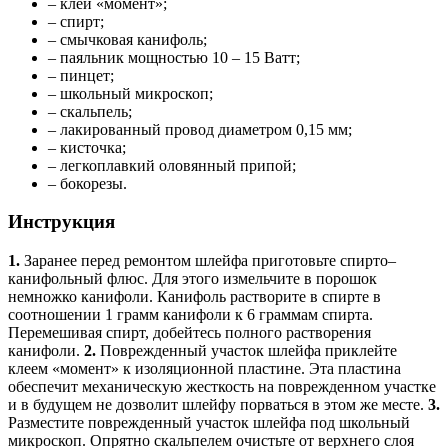
– клей «момент»;
– спирт;
– смычковая канифоль;
– паяльник мощностью 10 – 15 Ватт;
– пинцет;
– школьный микроскоп;
– скальпель;
– лакированный провод диаметром 0,15 мм;
– кисточка;
– легкоплавкий оловянный припой;
– бокорезы.
Инструкция
1.
Заранее перед ремонтом шлейфа приготовьте спирто–
канифольный флюс. Для этого измельчите в порошок
немножко канифоли. Канифоль растворите в спирте в
соотношении 1 грамм канифоли к 6 граммам спирта.
Перемешивая спирт, добейтесь полного растворения
канифоли.
2.
Поврежденный участок шлейфа приклейте
клеем «момент» к изоляционной пластине. Эта пластина
обеспечит механическую жесткость на поврежденном участке
и в будущем не дозволит шлейфу порваться в этом же месте.
3.
Разместите поврежденный участок шлейфа под школьный
микроскоп. Опрятно скальпелем очистьте от верхнего слоя