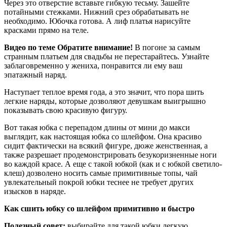
Через это отверстие вставьте гибкую тесьму. Зашейте
потайными стежками. Нижний срез обрабатывать не
необходимо. Юбочка готова. А лиф платья нарисуйте
красками прямо на теле.
Видео по теме
Обратите внимание!
В погоне за самым
странным платьем для свадьбы не перестарайтесь. Узнайте
заблаговременно у жениха, понравится ли ему ваш
эпатажный наряд.
Наступает теплое время года, а это значит, что пора шить
легкие наряды, которые дозволяют девушкам выигрышно
показывать свою красивую фигуру.
Вот такая юбка с перепадом длины от мини до макси
выглядит, как настоящая юбка со шлейфом. Она красиво
сидит фактически на всякий фигуре, дюже женственная, а
также разрешает продемонстрировать безукоризненные ноги
во каждой красе. А еще с такой юбкой (как и с юбкой светило-
клеш) дозволено носить самые примитивные топы, чай
увлекательный покрой юбки теснее не требует других
изысков в наряде.
Как сшить юбку со шлейфом примитивно и быстро
Полезный совет:
выбирайте для такой юбки легкую