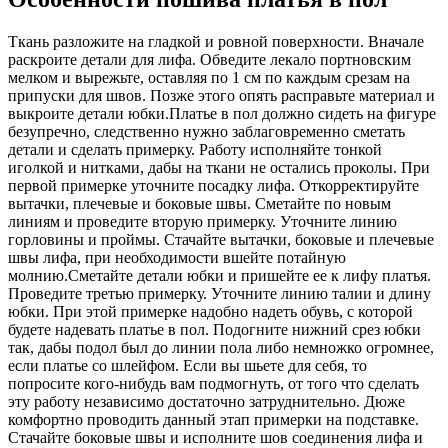
Ткань разложите на гладкой и ровной поверхности. Вначале
раскроите детали для лифа. Обведите лекало портновским
мелком и вырежьте, оставляя по 1 см по каждым срезам на
припуски для швов. Позже этого опять расправьте материал и
выкроите детали юбки.Платье в пол должно сидеть на фигуре
безупречно, следственно нужно заблаговременно сметать
детали и сделать примерку. Работу исполняйте тонкой
иголкой и нитками, дабы на ткани не остались проколы. При
первой примерке уточните посадку лифа. Откорректируйте
вытачки, плечевые и боковые швы. Сметайте по новым
линиям и проведите вторую примерку. Уточните линию
горловины и проймы. Стачайте вытачки, боковые и плечевые
швы лифа, при необходимости вшейте потайную
молнию.Сметайте детали юбки и пришейте ее к лифу платья.
Проведите третью примерку. Уточните линию талии и длину
юбки. При этой примерке надобно надеть обувь, с которой
будете надевать платье в пол. Подогните нижний срез юбки
так, дабы подол был до линии пола либо немножко огромнее,
если платье со шлейфом. Если вы шьете для себя, то
попросите кого-нибудь вам подмогнуть, от того что сделать
эту работу независимо достаточно затруднительно. Дюже
комфортно проводить данный этап примерки на подставке.
Стачайте боковые швы и исполните шов соединения лифа и