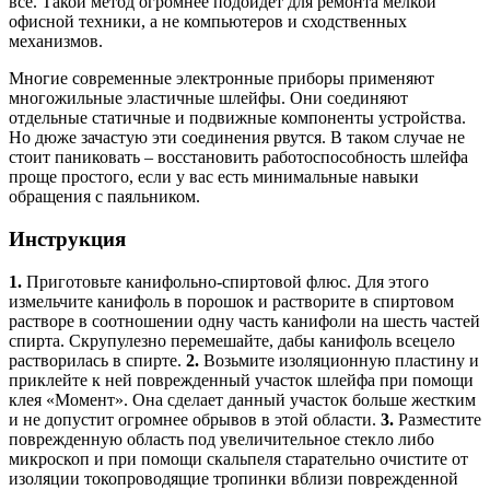
все. Такой метод огромнее подойдет для ремонта мелкой
офисной техники, а не компьютеров и сходственных
механизмов.
Многие современные электронные приборы применяют
многожильные эластичные шлейфы. Они соединяют
отдельные статичные и подвижные компоненты устройства.
Но дюже зачастую эти соединения рвутся. В таком случае не
стоит паниковать – восстановить работоспособность шлейфа
проще простого, если у вас есть минимальные навыки
обращения с паяльником.
Инструкция
1.
Приготовьте канифольно-спиртовой флюс. Для этого
измельчите канифоль в порошок и растворите в спиртовом
растворе в соотношении одну часть канифоли на шесть частей
спирта. Скрупулезно перемешайте, дабы канифоль всецело
растворилась в спирте.
2.
Возьмите изоляционную пластину и
приклейте к ней поврежденный участок шлейфа при помощи
клея «Момент». Она сделает данный участок больше жестким
и не допустит огромнее обрывов в этой области.
3.
Разместите
поврежденную область под увеличительное стекло либо
микроскоп и при помощи скальпеля старательно очистите от
изоляции токопроводящие тропинки вблизи поврежденной