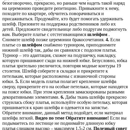
безоговорочно, прекрасно, но раньше чем надеть такой наряд
на церемонию проведите репетицию. Привыкните к нему,
походите по квартире, обучитесь поворачиваться и
присаживаться. Продумайте, кто будет помогать удерживать
шлейф. Призовите на поддержка родственников либо их
детей. Предложите свидетельнице либо подругам подмогнуть
вам. Выберите платье с отстегивающимся
шлейфом
.
Снимите шлейф позже церемонии бракосочетания.
4.
Если
платье со
шлейфом
снабжено турнюром, приподнимите
нижний шлейф так, дабы он сравнялся с подолом платья.
Турнюр – это адаптация, схожее на подушечку, накладку,
которую пришивают сзади на нижней юбке. Безусловно, юбка
платья зрительно увеличится, повторяя модные контуры 19
столетия. Шлейф соберите в складки и прикрепите к
петелькам, которые расположены с изнаночной стороны
юбки.
5.
Если модель платья полагает крепление шлейфа
сверху, прикрепите его на особые петельки, которые находятся
на поясе юбки. При этом крепления замаскированы разными
декоративными элементами.
6.
Дабы ткань шлейфа прекрасно
струилась сбоку платья, используйте особую петельку, которая
пришивается к краю шлейфа и одевается на запястье.
Обратите внимание, данный метод подойдет, если материал
шлейфа легкий.
Видео по теме
Обратите внимание!
Если вы
подымаетесь по лестнице не поднимайте длинную юбку
платья слишком высоко – максимум 1,5-2 см.
Полезный совет