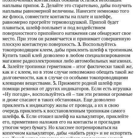
наплывы припоя.
2.
Делайте это старательно, дабы получить
наплывы равномерной величины. Нанесите немножко того
же флюса, совместите контакты на плате и шлейфе,
равномерно прогрейте термовоздушкой. Припой будет
плавиться, шлейф поплывет и под воздействием
поверхностного припойного натяжения сам обнаружит свое
место. При этом он размягчается и принимает совершенную
плоскую контактную поверхность.
3.
Воспользуйтесь
токопроводящим клеем, дабы приклеить шлейф к тропинкам.
Купить такой клей дозволено в любом специализированном
магазине радиоэлектроники либо автомобильных магазинах.
4.
Залейте тропинки герметиком – итог фактически такой же,
как и с клеем, но в этом случае невозможно обещать такой же
долговечности, как в случае со особыми токопроводящими
клеящими веществами.
5.
Прижмите родной шлейф при
помощи резинки от других индикаторов. Если есть игрушка
«Ну погоди», воспользуйтесь ей – там эти резинки огромные
и дюже спасают в таких обстановках. Еще дозволено
приклеить к индикатору жилы от провода, а их в свою
очередь приклеить к восстановленным тропинкам самого
шлейфа.
6.
Если отошел шлейф на калькуляторе, приклейте
его, примитивно наложив его на контакты и прогладив
утюгом через бумагу. Но класснее потренироваться на
копеечном калькуляторе, дабы «набить руку» и не испортить