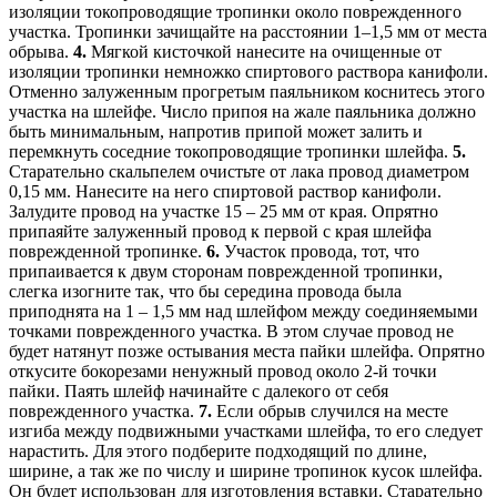
изоляции токопроводящие тропинки около поврежденного
участка. Тропинки зачищайте на расстоянии 1–1,5 мм от места
обрыва.
4.
Мягкой кисточкой нанесите на очищенные от
изоляции тропинки немножко спиртового раствора канифоли.
Отменно залуженным прогретым паяльником коснитесь этого
участка на шлейфе. Число припоя на жале паяльника должно
быть минимальным, напротив припой может залить и
перемкнуть соседние токопроводящие тропинки шлейфа.
5.
Старательно скальпелем очистьте от лака провод диаметром
0,15 мм. Нанесите на него спиртовой раствор канифоли.
Залудите провод на участке 15 – 25 мм от края. Опрятно
припаяйте залуженный провод к первой с края шлейфа
поврежденной тропинке.
6.
Участок провода, тот, что
припаивается к двум сторонам поврежденной тропинки,
слегка изогните так, что бы середина провода была
приподнята на 1 – 1,5 мм над шлейфом между соединяемыми
точками поврежденного участка. В этом случае провод не
будет натянут позже остывания места пайки шлейфа. Опрятно
откусите бокорезами ненужный провод около 2-й точки
пайки. Паять шлейф начинайте с далекого от себя
поврежденного участка.
7.
Если обрыв случился на месте
изгиба между подвижными участками шлейфа, то его следует
нарастить. Для этого подберите подходящий по длине,
ширине, а так же по числу и ширине тропинок кусок шлейфа.
Он будет использован для изготовления вставки. Старательно