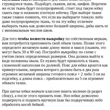
струящуюся ткань. Подойдет, скажем, шелк, шифон. Впрочем
же если ткань будет полупрозрачной, стоит под такую юбку
сшить еще и нижнюю плотную юбочку. При выборе ткани
также главно помнить, что если вы выбираете тонкую либо
даже полупрозрачную ткань, то на эту юбку отличнее
выбирать ткань как дозволено большей ширины, дабы шить ее
с минимальным числом швов.
Для того
чтобы возвести выкройку
по собственным меркам,
вам потребуется припомнить свой объем талии. Позже этого
определите желаемую вами длину мини и макси (скажем, это
могут быть 50 и 90 см). Постройте выкройку по схеме с
учетом своих определенных размеров. Она должна выйти в
виде половины овала. Ее нужно будет приколоть к ткани,
сложенной напополам по долевой. Пояс для юбки кроится как
прямоугольник, ширина которого должна быть в два раза
огромнее желаемой ширины готового пояса + 2 либо 3 см на
подгибку, а длина пояса – приблизительно на 5 см огромнее
обхвата талии.
При шитье юбки вначале класснее вшить молнию (в разрез
сбоку), а после этого пришить пояс. Низ юбки дозволено
подвернуть и подшить вручную (как бы подкручивая) либо
обработать косой бейкой.