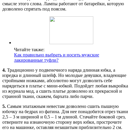
смысле этого слова. Лампы работают от батарейки, которую
дозволено спрятать под поясом.
Читайте также:
Как правильно выбрать и носить мужские
лакированные туфли?
4.
Традиционно у подвенечного наряда длинная юбка, а
изредка и длинный шлейф. Но молодые девушки, владеющие
стройными ножками, абсолютно могут дозволить себе
нарядиться в платье с мини-юбкой. Подойдет любая выкройка
из журнала мод, а сшить платье дозволено их прекрасной и
странной ткани, скажем, бархата либо парчи.
5.
Самым эпатажным невестам дозволено сшить пышную
юбочку на бедрах из фатина. Для нее понадобится отрез ткани
2,5 – 3 м шириной и 0,5 – 1 м длиной. Стачайте боковой срез,
отверните на изнаночную сторону верх юбки, прострочите
его на машинке, оставляя незашитым приблизительно 2 см.