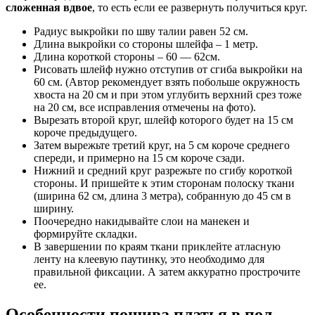
сложенная вдвое
, то есть если ее развернуть получиться круг.
Радиус выкройки по шву талии равен 52 см.
Длина выкройки со стороны шлейфа – 1 метр.
Длина короткой стороны – 60 — 62см.
Рисовать шлейф нужно отступив от сгиба выкройки на
60 см. (Автор рекомендует взять побольше окружность
хвоста на 20 см и при этом углубить верхний срез тоже
на 20 см, все исправления отмечены на фото).
Вырезать второй круг, шлейф которого будет на 15 см
короче предыдущего.
Затем вырежьте третий круг, на 5 см короче среднего
спереди, и примерно на 15 см короче сзади.
Нижний и средний круг разрежьте по сгибу короткой
стороны. И пришейте к этим сторонам полоску ткани
(ширина 62 см, длина 3 метра), собранную до 45 см в
ширину.
Поочередно накидывайте слои на манекен и
формируйте складки.
В завершении по краям ткани приклейте атласную
ленту на клеевую паутинку, это необходимо для
правильной фиксации. А затем аккуратно прострочите
ее.
Особенности пошива платья в пол