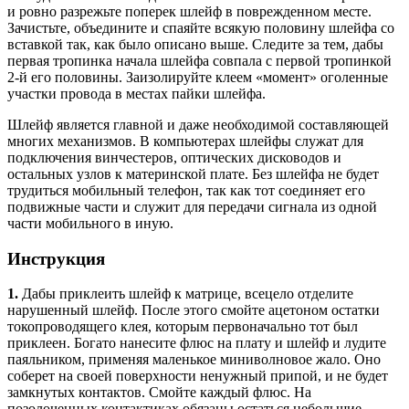
и ровно разрежьте поперек шлейф в поврежденном месте.
Зачистьте, объедините и спаяйте всякую половину шлейфа со
вставкой так, как было описано выше. Следите за тем, дабы
первая тропинка начала шлейфа совпала с первой тропинкой
2-й его половины. Заизолируйте клеем «момент» оголенные
участки провода в местах пайки шлейфа.
Шлейф является главной и даже необходимой составляющей
многих механизмов. В компьютерах шлейфы служат для
подключения винчестеров, оптических дисководов и
остальных узлов к материнской плате. Без шлейфа не будет
трудиться мобильный телефон, так как тот соединяет его
подвижные части и служит для передачи сигнала из одной
части мобильного в иную.
Инструкция
1.
Дабы приклеить шлейф к матрице, всецело отделите
нарушенный шлейф. После этого смойте ацетоном остатки
токопроводящего клея, которым первоначально тот был
приклеен. Богато нанесите флюс на плату и шлейф и лудите
паяльником, применяя маленькое миниволновое жало. Оно
соберет на своей поверхности ненужный припой, и не будет
замкнутых контактов. Смойте каждый флюс. На
позолоченных контактиках обязаны остаться небольшие