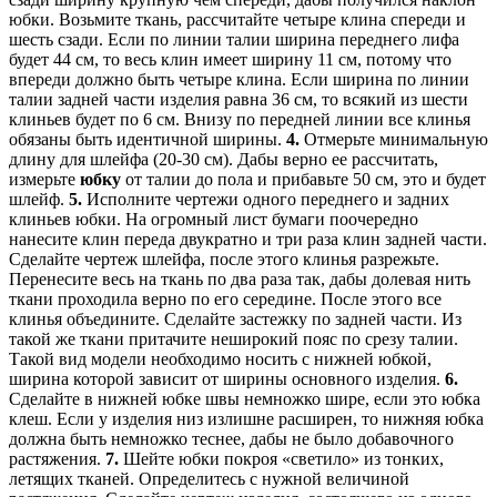
юбки. Возьмите ткань, рассчитайте четыре клина спереди и
шесть сзади. Если по линии талии ширина переднего лифа
будет 44 см, то весь клин имеет ширину 11 см, потому что
впереди должно быть четыре клина. Если ширина по линии
талии задней части изделия равна 36 см, то всякий из шести
клиньев будет по 6 см. Внизу по передней линии все клинья
обязаны быть идентичной ширины.
4.
Отмерьте минимальную
длину для шлейфа (20-30 см). Дабы верно ее рассчитать,
измерьте
юбку
от талии до пола и прибавьте 50 см, это и будет
шлейф.
5.
Исполните чертежи одного переднего и задних
клиньев юбки. На огромный лист бумаги поочередно
нанесите клин переда двукратно и три раза клин задней части.
Сделайте чертеж шлейфа, после этого клинья разрежьте.
Перенесите весь на ткань по два раза так, дабы долевая нить
ткани проходила верно по его середине. После этого все
клинья объедините. Сделайте застежку по задней части. Из
такой же ткани притачите неширокий пояс по срезу талии.
Такой вид модели необходимо носить с нижней юбкой,
ширина которой зависит от ширины основного изделия.
6.
Сделайте в нижней юбке швы немножко шире, если это юбка
клеш. Если у изделия низ излишне расширен, то нижняя юбка
должна быть немножко теснее, дабы не было добавочного
растяжения.
7.
Шейте юбки покроя «светило» из тонких,
летящих тканей. Определитесь с нужной величиной