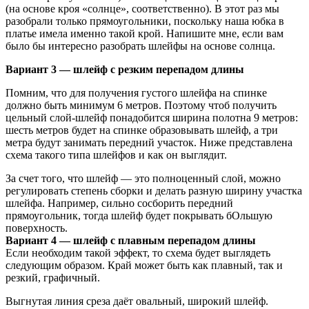
(на основе кроя «солнце», соответственно). В этот раз мы
разобрали только прямоугольники, поскольку наша юбка в
платье имела именно такой крой. Напишите мне, если вам
было бы интересно разобрать шлейфы на основе солнца.
Вариант 3 — шлейф с резким перепадом длины
Помним, что для получения густого шлейфа на спинке
должно быть минимум 6 метров. Поэтому чтоб получить
цельный слой-шлейф понадобится ширина полотна 9 метров:
шесть метров будет на спинке образовывать шлейф, а три
метра будут занимать передний участок. Ниже представлена
схема такого типа шлейфов и как он выглядит.
За счет того, что шлейф — это полноценный слой, можно
регулировать степень сборки и делать разную ширину участка
шлейфа. Например, сильно сосборить передний
прямоугольник, тогда шлейф будет покрывать бОльшую
поверхность.
Вариант 4 — шлейф с плавным перепадом длины
Если необходим такой эффект, то схема будет выглядеть
следующим образом. Край может быть как плавный, так и
резкий, графичный.
Выгнутая линия среза даёт овальный, широкий шлейф.