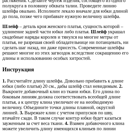
растяжения. Сделайте чертеж изделия, состоящего из одного
полукруга в половину обхвата талии. Проведите линию
шлейфа овально. Исполните лекало вначале для юбки длиной
до пола, позже чего прибавьте нужную величину шлейфа.
Шлейф
– деталь кроя женского платья, сущность которой –
удлинение задней части юбки либо платья.
Шлейф
украшал
свадебные наряды королев и тянулся на многие метры от
платья, не разрешая своей обладательнице ни потанцевать, ни
сделать шаг назад, ни даже присесть. Современные шлейфы
решают многие из этих загвоздок вследствие сокращению его
длины и использованию особых хитростей.
Инструкция
1.
Рассчитайте длину шлейфа. Довольно прибавить к длине
юбки (либо платья) 20 см., дабы шлейф стал невидимым.
2.
Выкроите добавочный клин из ткани юбки. Его длина по
боковым линиям должна соответствовать всеобщей длине
платья, а к центру клина увеличьте ее на необходимую
величину. Объедините точки длины плавной, округлой
линией.
3.
Вырежьте клин с учетом припусков по шву,
втачайте сзади. В таком случае контур юбки будет казаться
зауженным за счет веса ткани.
4.
Взамен добавочного клина
можете увеличить длину имеющихся клиньев по линии