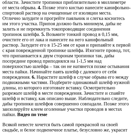
области. Зачистите тропинки приблизительно в миллиметре
от места обрыва.
4.
Позже этого кистью нанесите канифольно-
спиртовой раствор на очищенные от изоляции места.
Отлично залудите и прогрейте паяльник и слегка коснитесь
им этого участка. Припоя должно быть минимум, дабы не
залить и не перемкнуть токопроводящие соединения
тропинок шлейфа.
5.
Возьмите тонкий провод в 0,15 мм,
очистите его от лака и нанесите на него канифольный
раствор. Залудите его в 15-25 мм от края и припаяйте к первой
с края поврежденной тропинке шлейфа. Изогните провод, тот,
что припаивается к двум сторонам тропинки так, дабы
посередине провод приподнялся на 1-1,5 мм над
поверхностью шлейфа – так он не натянется позже остывания
места пайки. Начинайте паять шлейф с далекого от себя
повреждения.
6.
Нарастите шлейф в случае обрыва его между
подвижными частями. Подберите одинаковый шлейф нужной
длины, из которого изготовьте вставку. Осмотрительно
разрежьте шлейф в месте повреждения. Зачистите и спаяйте
шлейф и вставку, как описано выше. Наблюдательно следите,
дабы тропинки шлейфов совершенно совпадали. Позже этого
заизолируйте клеем оголенные участки проводов в местах
пайки.
Видео по теме
Всякой невесте хочется быть самой прекрасной на своей
свадьбе, и белое подвенечное платье, безусловно же, украсит