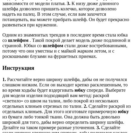
зависимости от модели платья.
3.
К низу дюже длинного
шлейфа дозволено пришить колечко, которое дозволено
надеть на палец. В этом случае, если вам захочется
потанцевать, вы можете прибрать шлейф. Он будет прекрасно
развеваться при кружении.
Одним из знаменитых трендов в последнее время стала юбка
со
шлейфом
. Такой покрой делает модель дюже подлинной и
странной. Юбки со
шлейфом
стали дюже востребованными,
потому что они уместны и с майкой жарким летом, и с
роскошными блузами на фуршетных приемах.
Инструкция
1.
Рассчитайте верно ширину шлейфа, дабы он не получился
слишком низким. Если он выходит крепко расклешенным, то
во время ходьбы будет вздергивать
юбку
спереди. Выберите
для модели изделия подходящий вам метод: раскрой
«светило» со швом на талии, либо покрой из нескольких
отдельных клиньев отрезных по талии.
2.
Сделайте раскрой из
отдельных клиньев. Для этого изготовьте примерочную
юбку
из бумаги либо тонкой ткани. Она должна быть довольно
широкой для того, дабы верно определить ширину шлейфа.
Делайте на таком примере разные уточнения.
3.
Сделайте
сзади ширину крупную чем спереди, дабы получился наклон