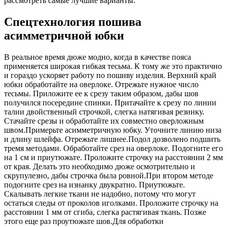
рассмотреть самые лучшие варианты.
Спецтехнология пошива
асимметричной юбки
В реальное время дюже модно, когда в качестве пояса
применяется широкая гибкая тесьма. К тому же это практично
и гораздо ускоряет работу по пошиву изделия. Верхний край
юбки обработайте на оверлоке. Отрежьте нужное число
тесьмы. Приложите ее к срезу таким образом, дабы шов
получился посередине спинки. Притачайте к срезу по линии
талии двойственный строчкой, слегка натягивая резинку.
Стачайте срезы и обработайте их совместно оверложным
швом.Примерьте асимметричную юбку. Уточните линию низа
и длину шлейфа. Отрежьте лишнее.Подол дозволено подшить
тремя методами. Обработайте срез на оверлоке. Подогните его
на 1 см и приутюжьте. Проложите строчку на расстоянии 2 мм
от края. Делать это необходимо дюже осмотрительно и
скрупулезно, дабы строчка была ровной.При втором методе
подогните срез на изнанку двукратно. Приутюжьте.
Скалывать легкие ткани не надобно, потому что могут
остаться следы от проколов иголками. Проложите строчку на
расстоянии 1 мм от сгиба, слегка растягивая ткань. Позже
этого еще раз проутюжьте шов.Для обработки