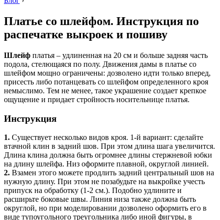
Блог
›
Платье со шлейфом. Инструкция по
распечатке выкроек и пошиву
Шлейф
платья – удлиненная на 20 см и больше задняя часть
подола, стелющаяся по полу. Движения дамы в платье со
шлейфом мощно ограничены: дозволено идти только вперед,
присесть либо потанцевать со шлейфом определенного кроя
немыслимо. Тем не менее, такое украшение создает крепкое
ощущение и придает стройность носительнице платья.
Инструкция
1.
Существует несколько видов кроя. 1-й вариант: сделайте
втачной клин в задний шов. При этом длина шага увеличится.
Длина клина должна быть огромнее длины стержневой юбки
на длину шлейфа. Низ оформите плавной, округлой линией.
2.
Взамен этого можете продлить задний центральный шов на
нужную длину. При этом не позабудьте на выкройке учесть
припуск на обработку (1-2 см.). Подобно удлините и
расширьте боковые швы. Линия низа также должна быть
округлой, но при моделировании дозволено оформить его в
виде тупоугольного треугольника либо иной фигуры, в