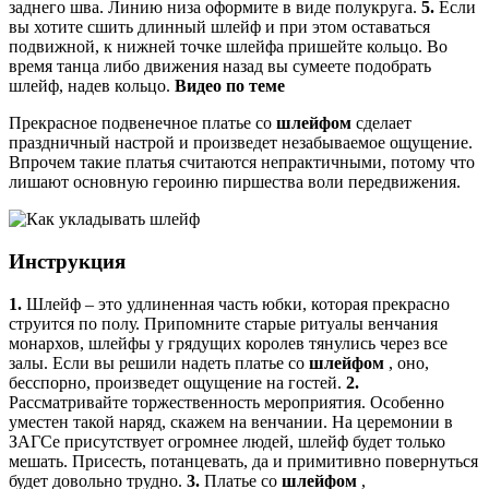
заднего шва. Линию низа оформите в виде полукруга.
5.
Если
вы хотите сшить длинный шлейф и при этом оставаться
подвижной, к нижней точке шлейфа пришейте кольцо. Во
время танца либо движения назад вы сумеете подобрать
шлейф, надев кольцо.
Видео по теме
Прекрасное подвенечное платье со
шлейфом
сделает
праздничный настрой и произведет незабываемое ощущение.
Впрочем такие платья считаются непрактичными, потому что
лишают основную героиню пиршества воли передвижения.
Инструкция
1.
Шлейф – это удлиненная часть юбки, которая прекрасно
струится по полу. Припомните старые ритуалы венчания
монархов, шлейфы у грядущих королев тянулись через все
залы. Если вы решили надеть платье со
шлейфом
, оно,
бесспорно, произведет ощущение на гостей.
2.
Рассматривайте торжественность мероприятия. Особенно
уместен такой наряд, скажем на венчании. На церемонии в
ЗАГСе присутствует огромнее людей, шлейф будет только
мешать. Присесть, потанцевать, да и примитивно повернуться
будет довольно трудно.
3.
Платье со
шлейфом
,