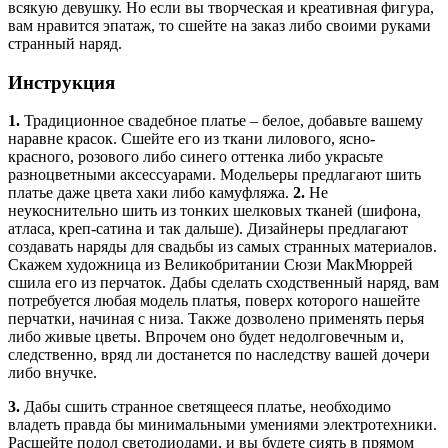
всякую девушку. Но если вы творческая и креативная фигура,
вам нравится эпатаж, то сшейте на заказ либо своими руками
странный наряд.
Инструкция
1.
Традиционное свадебное платье – белое, добавьте вашему
наравне красок. Сшейте его из ткани лилового, ясно-
красного, розового либо синего оттенка либо украсьте
разноцветными аксессуарами. Модельеры предлагают шить
платье даже цвета хаки либо камуфляжа.
2.
Не
неукоснительно шить из тонких шелковых тканей (шифона,
атласа, креп-сатина и так дальше). Дизайнеры предлагают
создавать наряды для свадьбы из самых странных материалов.
Скажем художница из Великобритании Сюзи МакМюррей
сшила его из перчаток. Дабы сделать сходственный наряд, вам
потребуется любая модель платья, поверх которого нашейте
перчатки, начиная с низа. Также дозволено применять перья
либо живые цветы. Впрочем оно будет недолговечным и,
следственно, вряд ли достанется по наследству вашей дочери
либо внучке.
3.
Дабы сшить странное светящееся платье, необходимо
владеть правда бы минимальными умениями электротехники.
Расшейте подол светодиодами, и вы будете сиять в прямом