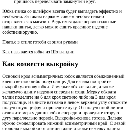
пришлось переделывать замкнутый круг.
Юбка-пачка со шлейфом всегда будет выглядеть эффектно и
необычно. За таким нарядом совсем необязательно
отправляться в магазин. Ведь имея даже первоначальные
навыки шитья, легко можно сшить красивое изделие
собственноручно.
Платье в стиле гэтсби своими руками
Как называется юбка из Шотландии
Как возвести выкройку
Основой кроя асимметричных юбок является обыкновенный
клеш-светило либо полусолнце. Для начала постройте
выкройку-основу юбки. Измерьте обхват талии, а также
желаемую длину изделия спереди и сзади.Мерку обхвата
талии поделите на 6 для кроя светило либо на 3 для кроя
полусолнце. На листе ватмана в левом верхнем углу отложите
полученную цифру и проведите дугу. От полученной линии
отложите мерку длины юбки спереди и проведите вторую
дугу параллельно первой. Выкройка-основа готова. Дальше
нужно смоделировать нижний асимметричный край. С левой
стороны выкройки от линии талии отложите мерку длины