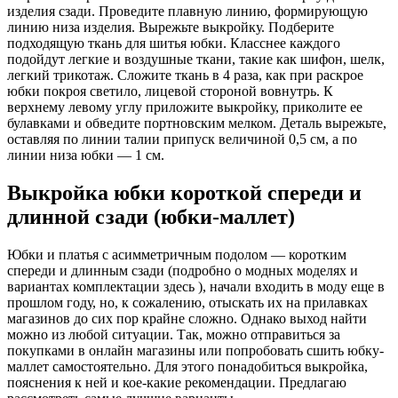
изделия сзади. Проведите плавную линию, формирующую
линию низа изделия. Вырежьте выкройку. Подберите
подходящую ткань для шитья юбки. Класснее каждого
подойдут легкие и воздушные ткани, такие как шифон, шелк,
легкий трикотаж. Сложите ткань в 4 раза, как при раскрое
юбки покроя светило, лицевой стороной вовнутрь. К
верхнему левому углу приложите выкройку, приколите ее
булавками и обведите портновским мелком. Деталь вырежьте,
оставляя по линии талии припуск величиной 0,5 см, а по
линии низа юбки — 1 см.
Выкройка юбки короткой спереди и
длинной сзади (юбки-маллет)
Юбки и платья с асимметричным подолом — коротким
спереди и длинным сзади (подробно о модных моделях и
вариантах комплектации здесь ), начали входить в моду еще в
прошлом году, но, к сожалению, отыскать их на прилавках
магазинов до сих пор крайне сложно. Однако выход найти
можно из любой ситуации. Так, можно отправиться за
покупками в онлайн магазины или попробовать сшить юбку-
маллет самостоятельно. Для этого понадобиться выкройка,
пояснения к ней и кое-какие рекомендации. Предлагаю