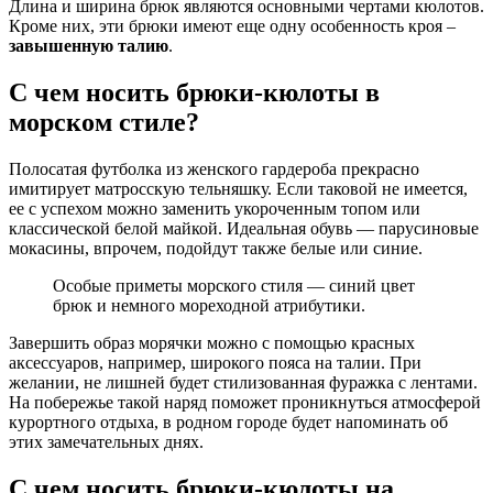
Длина и ширина брюк являются основными чертами кюлотов.
Кроме них, эти брюки имеют еще одну особенность кроя –
завышенную талию
.
С чем носить брюки-кюлоты в
морском стиле?
Полосатая футболка из женского гардероба прекрасно
имитирует матросскую тельняшку. Если таковой не имеется,
ее с успехом можно заменить укороченным топом или
классической белой майкой. Идеальная обувь — парусиновые
мокасины, впрочем, подойдут также белые или синие.
Особые приметы морского стиля — синий цвет
брюк и немного мореходной атрибутики.
Завершить образ морячки можно с помощью красных
аксессуаров, например, широкого пояса на талии. При
желании, не лишней будет стилизованная фуражка с лентами.
На побережье такой наряд поможет проникнуться атмосферой
курортного отдыха, в родном городе будет напоминать об
этих замечательных днях.
С чем носить брюки-кюлоты на