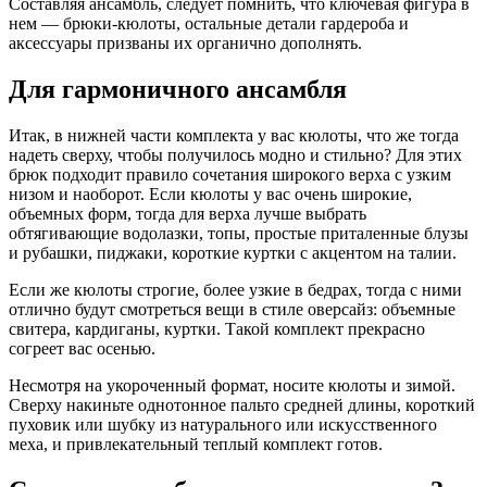
Составляя ансамбль, следует помнить, что ключевая фигура в
нем — брюки-кюлоты, остальные детали гардероба и
аксессуары призваны их органично дополнять.
Для гармоничного ансамбля
Итак, в нижней части комплекта у вас кюлоты, что же тогда
надеть сверху, чтобы получилось модно и стильно? Для этих
брюк подходит правило сочетания широкого верха с узким
низом и наоборот. Если кюлоты у вас очень широкие,
объемных форм, тогда для верха лучше выбрать
обтягивающие водолазки, топы, простые приталенные блузы
и рубашки, пиджаки, короткие куртки с акцентом на талии.
Если же кюлоты строгие, более узкие в бедрах, тогда с ними
отлично будут смотреться вещи в стиле оверсайз: объемные
свитера, кардиганы, куртки. Такой комплект прекрасно
согреет вас осенью.
Несмотря на укороченный формат, носите кюлоты и зимой.
Сверху накиньте однотонное пальто средней длины, короткий
пуховик или шубку из натурального или искусственного
меха, и привлекательный теплый комплект готов.