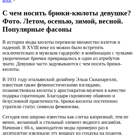
Блог
›
С чем носить брюки-кюлоты девушке?
Фото. Летом, осенью, зимой, весной.
Популярные фасоны
В истории моды кюлоты пережили множество взлетов и
падений. В XVIII веке их можно было встретить
исключительно в мужском гардеробе: в комбинации с чулками
укороченные брючки превращались в один из атрибутов
знати. Девушки часто задумываются с чем носить брюки-
кюлоты.
В 1931 году итальянский дизайнер Эльза Скиапарелли,
известная также феминистическими взглядами,
позаимствовала кюлоты у аристократов-мужчин в качестве
подарка соратницам. Благодаря скромному обаянию и
безусловной практичности, брюки-кюлоты постепенно
утратили статус символа феминизма.
Сегодня они широко известны как слегка капризный, тем не
менее, желанный и стильный элемент модного ансамбля.
Начиная с 60-х, законодатели моды примерно раз в
десятилетие извлекали эту вещицу из сундука на подиум.