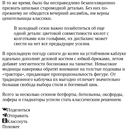
В то же время, было бы несправедливо безапелляционно
признать шпильки старомодной деталью. Без них по-
прежнему не обходится вечерний ансамбль, им верны
ценительницы классики.
В холодный сезон важно позаботиться об еще
одной детали: цветовой совместимости кюлот с
колготками или гольфами, их дисбаланс может
свести на нет все предыдущие усилия.
В прохладную погоду сапоги до колен на устойчивом каблуке
идеально дополнят деловой костюм с юбкой-брюками, летом
добавят элегантности босоножки на танкетке. Невысокие
модницы наверняка обратят внимание на толстые подошвы и
«трактора», придающие пропорциональность фигуре. От
традиционного каблучка их выгодно отличает значительно
большая свобода выбора стиля и богемный шик.
Всего за несколько сезонов ботфорты, ботильоны, оксфорды,
лоферы и гладиаторы успели стать классическим решением.
Поделиться
Отправить
Класснуть
Похожее