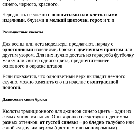
синего, черного, красного.
Чередовать ее можно с
полосатыми или клетчатыми
изделиями, блузами
в мелкий цветочек, горох
и т. п.
Разноцветные кюлоты
Для весны или лета модельеры предлагают, наряду с
однотонными
изделиями, брюки с
цветочным принтом
или
другим узором. Для них нужно достать из гардероба футболку,
майку или свитер одного цвета, предпочтительнее –
основного в окраске штанов.
Если покажется, что одноцветный верх выглядит немного
скучно, можно заменить его на изделие
с контрастной
полосой
.
Джинсовые синие брюки
Кюлоты традиционного для джинсов синего цвета – одни из
самых универсальных. Они хорошо соседствуют с денимом
разных оттенков:
от густой синевы – до бледно-голубого
или
с любым другим верхом (цветным или монохромным).