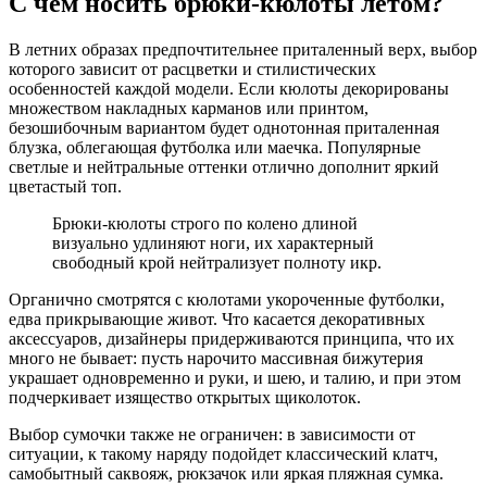
С чем носить брюки-кюлоты летом?
В летних образах предпочтительнее приталенный верх, выбор
которого зависит от расцветки и стилистических
особенностей каждой модели. Если кюлоты декорированы
множеством накладных карманов или принтом,
безошибочным вариантом будет однотонная приталенная
блузка, облегающая футболка или маечка. Популярные
светлые и нейтральные оттенки отлично дополнит яркий
цветастый топ.
Брюки-кюлоты строго по колено длиной
визуально удлиняют ноги, их характерный
свободный крой нейтрализует полноту икр.
Органично смотрятся с кюлотами укороченные футболки,
едва прикрывающие живот. Что касается декоративных
аксессуаров, дизайнеры придерживаются принципа, что их
много не бывает: пусть нарочито массивная бижутерия
украшает одновременно и руки, и шею, и талию, и при этом
подчеркивает изящество открытых щиколоток.
Выбор сумочки также не ограничен: в зависимости от
ситуации, к такому наряду подойдет классический клатч,
самобытный саквояж, рюкзачок или яркая пляжная сумка.