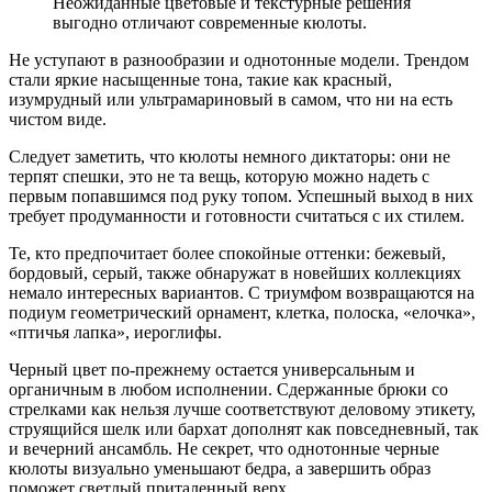
Неожиданные цветовые и текстурные решения
выгодно отличают современные кюлоты.
Не уступают в разнообразии и однотонные модели. Трендом
стали яркие насыщенные тона, такие как красный,
изумрудный или ультрамариновый в самом, что ни на есть
чистом виде.
Следует заметить, что кюлоты немного диктаторы: они не
терпят спешки, это не та вещь, которую можно надеть с
первым попавшимся под руку топом. Успешный выход в них
требует продуманности и готовности считаться с их стилем.
Те, кто предпочитает более спокойные оттенки: бежевый,
бордовый, серый, также обнаружат в новейших коллекциях
немало интересных вариантов. С триумфом возвращаются на
подиум геометрический орнамент, клетка, полоска, «елочка»,
«птичья лапка», иероглифы.
Черный цвет по-прежнему остается универсальным и
органичным в любом исполнении. Сдержанные брюки со
стрелками как нельзя лучше соответствуют деловому этикету,
струящийся шелк или бархат дополнят как повседневный, так
и вечерний ансамбль. Не секрет, что однотонные черные
кюлоты визуально уменьшают бедра, а завершить образ
поможет светлый приталенный верх.