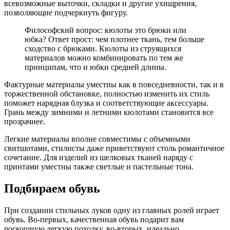
всевозможные выточки, складки и другие ухищрения,
позволяющие подчеркнуть фигуру.
Философский вопрос: кюлоты это брюки или
юбка? Ответ прост: чем плотнее ткань, тем больше
сходство с брюками. Кюлоты из струящихся
материалов можно комбинировать по тем же
принципам, что и юбки средней длины.
Фактурные материалы уместны как в повседневности, так и в
торжественной обстановке, полностью изменить их стиль
поможет нарядная блузка и соответствующие аксессуары.
Грань между зимними и летними кюлотами становится все
прозрачнее.
Легкие материалы вполне совместимы с объемными
свитшотами, стилисты даже приветствуют столь романтичное
сочетание. Для изделий из шелковых тканей наряду с
принтами уместны также светлые и пастельные тона.
Подбираем обувь
При создании стильных луков одну из главных ролей играет
обувь. Во-первых, качественная обувь подарит вам
роскошную легкую походку, во-вторых, идеально