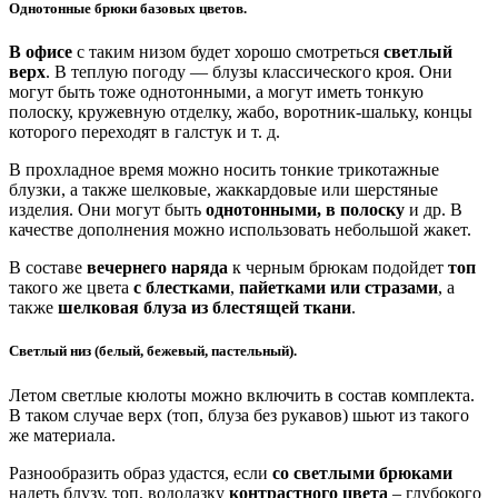
Однотонные брюки базовых цветов.
В офисе
с таким низом будет хорошо смотреться
светлый
верх
. В теплую погоду — блузы классического кроя. Они
могут быть тоже однотонными, а могут иметь тонкую
полоску, кружевную отделку, жабо, воротник-шальку, концы
которого переходят в галстук и т. д.
В прохладное время можно носить тонкие трикотажные
блузки, а также шелковые, жаккардовые или шерстяные
изделия. Они могут быть
однотонными, в полоску
и др. В
качестве дополнения можно использовать небольшой жакет.
В составе
вечернего наряда
к черным брюкам подойдет
топ
такого же цвета
с блестками
,
пайетками или стразами
, а
также
шелковая блуза из блестящей ткани
.
Светлый низ (белый, бежевый, пастельный).
Летом светлые кюлоты можно включить в состав комплекта.
В таком случае верх (топ, блуза без рукавов) шьют из такого
же материала.
Разнообразить образ удастся, если
со светлыми брюками
надеть блузу, топ, водолазку
контрастного цвета
– глубокого