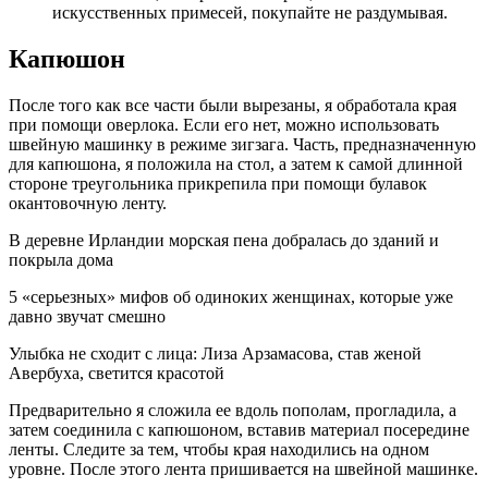
искусственных примесей, покупайте не раздумывая.
Капюшон
После того как все части были вырезаны, я обработала края
при помощи оверлока. Если его нет, можно использовать
швейную машинку в режиме зигзага. Часть, предназначенную
для капюшона, я положила на стол, а затем к самой длинной
стороне треугольника прикрепила при помощи булавок
окантовочную ленту.
В деревне Ирландии морская пена добралась до зданий и
покрыла дома
5 «серьезных» мифов об одиноких женщинах, которые уже
давно звучат смешно
Улыбка не сходит с лица: Лиза Арзамасова, став женой
Авербуха, светится красотой
Предварительно я сложила ее вдоль пополам, прогладила, а
затем соединила с капюшоном, вставив материал посередине
ленты. Следите за тем, чтобы края находились на одном
уровне. После этого лента пришивается на швейной машинке.