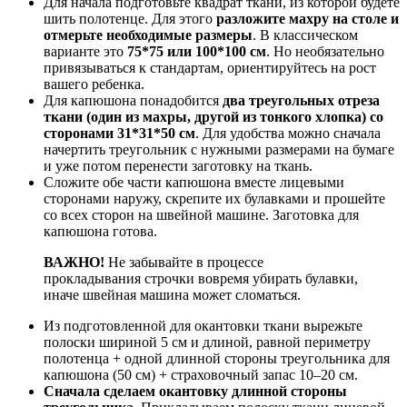
Для начала подготовьте квадрат ткани, из которой будете
шить полотенце. Для этого
разложите махру на столе и
отмерьте необходимые размеры
. В классическом
варианте это
75*75 или 100*100 см
. Но необязательно
привязываться к стандартам, ориентируйтесь на рост
вашего ребенка.
Для капюшона понадобится
два треугольных отреза
ткани (один из махры, другой из тонкого хлопка) со
сторонами 31*31*50 см
. Для удобства можно сначала
начертить треугольник с нужными размерами на бумаге
и уже потом перенести заготовку на ткань.
Сложите обе части капюшона вместе лицевыми
сторонами наружу, скрепите их булавками и прошейте
со всех сторон на швейной машине. Заготовка для
капюшона готова.
ВАЖНО!
Не забывайте в процессе
прокладывания строчки вовремя убирать булавки,
иначе швейная машина может сломаться.
Из подготовленной для окантовки ткани вырежьте
полоски шириной 5 см и длиной, равной периметру
полотенца + одной длинной стороны треугольника для
капюшона (50 см) + страховочный запас 10–20 см.
Сначала сделаем окантовку длинной стороны