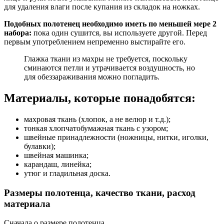
для удаления влаги после купания из складок на ножках.
Подобных полотенец необходимо иметь по меньшей мере 2
набора:
пока один сушится, вы используете другой. Перед
первым употреблением непременно выстирайте его.
Глажка ткани из махры не требуется, поскольку
сминаются петли и утрачивается воздушность, но
для обеззараживания можно погладить.
Материалы, которые понадобятся:
махровая ткань (хлопок, а не велюр и т.д.);
тонкая хлопчатобумажная ткань с узором;
швейные принадлежности (ножницы, нитки, иголки,
булавки);
швейная машинка;
карандаш, линейка;
утюг и гладильная доска.
Размеры полотенца, качество ткани, расход
материала
Сначала о размере полотенца.