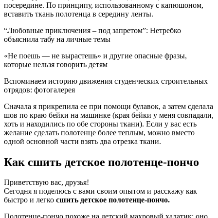
посередине. По принципу, использованному с капюшоном,
вставить ткань полотенца в середину ленты.
“Любовные приключения – под запретом”: Нетребко
объяснила табу на личные темы
«Не поешь — не вырастешь» и другие опасные фразы,
которые нельзя говорить детям
Вспоминаем историю движения студенческих строительных
отрядов: фотогалерея
Сначала я прикрепила ее при помощи булавок, а затем сделала
шов по краю бейки на машинке (края бейки у меня совпадали,
хоть и находились по обе стороны ткани). Если у вас есть
желание сделать полотенце более теплым, можно вместо
одной основной части взять два отрезка ткани.
Как сшить детское полотенце-пончо
Приветствую вас, друзья!
Сегодня я поделюсь с вами своим опытом и расскажу как
быстро и легко
сшить детское полотенце-пончо.
Полотенце-пончо похоже на детский махровый халатик: оно