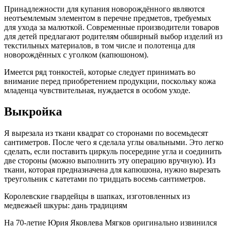
Принадлежности для купания новорождённого являются
неотъемлемым элементом в перечне предметов, требуемых
для ухода за малюткой. Современные производители товаров
для детей предлагают родителям обширный выбор изделий из
текстильных материалов, в том числе и полотенца для
новорождённых с уголком (капюшоном).
Имеется ряд тонкостей, которые следует принимать во
внимание перед приобретением продукции, поскольку кожа
младенца чувствительная, нуждается в особом уходе.
Выкройка
Я вырезала из ткани квадрат со сторонами по восемьдесят
сантиметров. После чего я сделала углы овальными. Это легко
сделать, если поставить циркуль посередине угла и соединить
две стороны (можно выполнить эту операцию вручную). Из
ткани, которая предназначена для капюшона, нужно вырезать
треугольник с катетами по тридцать восемь сантиметров.
Королевские гвардейцы в шапках, изготовленных из
медвежьей шкуры: дань традициям
На 70-летие Юрия Яковлева Мягков оригинально извинился