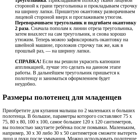
треугольника
. Прикладываем полоску ткани лицевой
стороной к грани треугольника и прокладываем строчку
на ширину лапки. Пришитую окантовку разворачиваем
лицевой стороной вверх и проглаживаем утюгом.
Переворачиваем треугольник и подгибаем окантовку
2 раза
. Сначала пополам к линии отреза треугольника,
затем внахлест на сам треугольник, и снова хорошо
утюжим. Теперь можно зафиксировать окантовку на
швейной машине, проложив строчку так же, как в
прошлый раз, — на ширину лапки.
СПРАВКА!
Если вы решили украсить капюшон
аппликацией, лучше это сделать на данном этапе
работы. В дальнейшем треугольник пришьется к
полотенцу и заниматься оформлением будет
неудобно.
Размеры полотенец для младенцев
Приобретите для купания малыша по 2 маленьких и больших
полотенца. В большое, параметры которого составляют 75 х
75, 80 х 80, 100 х 100, самое большее 120 х 120 сантиметров,
вы полностью закутаете ребёнка после помывки. Маленьким,
например, 30 х 30 либо 30 х 50 сантиметров сможете вытереть
лицо и руки после умывания. Можно использовать полотенце