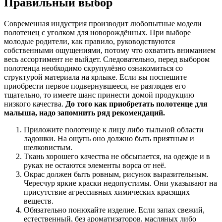
Правильный выбор
Современная индустрия производит любопытные модели
полотенец с уголком для новорождённых. При выборе
молодые родители, как правило, руководствуются
собственными ощущениями, потому что охватить вниманием
весь ассортимент не выйдет. Следовательно, перед выбором
полотенца необходимо скрупулёзно ознакомиться со
структурой материала на ярлыке. Если вы поспешите
приобрести первое подвернувшееся, не разглядев его
тщательно, то имеете шанс принести домой продукцию
низкого качества.
До того как приобретать полотенце для
малыша, надо запомнить ряд рекомендаций.
Приложите полотенце к лицу либо тыльной области
ладошки. На ощупь оно должно быть приятным и
шелковистым.
Ткань хорошего качества не обсыпается, на одежде и в
руках не остаются элементы ворса от неё.
Окрас должен быть ровным, рисунок выразительным.
Чересчур яркие краски недопустимы. Они указывают на
присутствие агрессивных химических красящих
веществ.
Обязательно понюхайте изделие. Если запах свежий,
естественный, без ароматизаторов, масляных либо