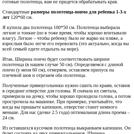
готовые полотенца, вам не придется обрабатывать края.
Стандартные
размеры полотенца-пончо для ребенка 1-3-х
лет
120*60 см.
Я купила два полотенца 100*50 см. Полотенца выбирала
легкие и тонкие (но в тоже время, чтобы хорошо впитывали
влагу). Легкие – чтобы ребенку было не жарко на пляже, а
взрослым было легче его перевозить (это актуально, когда вы
всей семьей едите отдыхать на море).
Итак. Ширина пончо будет соответствовать ширине
полотенца (в нашем случае 50 см). Определяемся с длиной
пончо (у меня 60 см), отмеряем, оставляем припуск на
плечевой шов и отрезаем оба полотенца.
Полученные прямоугольники нужно сшить по краям, оставив
в середине отверстие для головы. Я сначала их сметала,
примерила на дочку, чтобы хорошо проходила голова, а потом
прострочила на машинке. При примерке, учитывайте, что
когда вы пришьете капюшон, отверстие станет немного
меньше. Для нас (дочке 2.5 года) оптимальная длина проема –
24 см.
Из оставшихся кусочков полотенца выкраиваем капюшон. Он
будет состоять из двух прямоугольников. Ширина