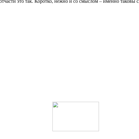
отча­сти это так. Корот­ко, неж­но и со смыс­лом – имен­но тако­вы сл