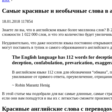
Блог
›
Самые красивые и необычные слова в 
18.01.2018 117854
Знаете ли вы, что в английском языке более миллиона слов? В
сложности 1 022 000 слов, и что это количество будет увеличив
Неудивительно, что даже носители языка постоянно открывают 
могут поставить в тупик и самого образованного английского 
The English language has 112 words for deception,
deception, confabulation, prevarication, exaggera
В английском языке 112 слов для обозначения “обмана”, 
увиливание от прямого ответа, преувеличение, отрицание
~ Robin Marantz Henig
В этой статье мы подобрали для вас самые длинные, самые стра
если они вам попадутся и вы их с легкостью сможете произнест
Красивые английские слова с переводо