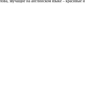
о­ва, зву­ча­щие на англий­ском язы­ке – кра­си­вые и