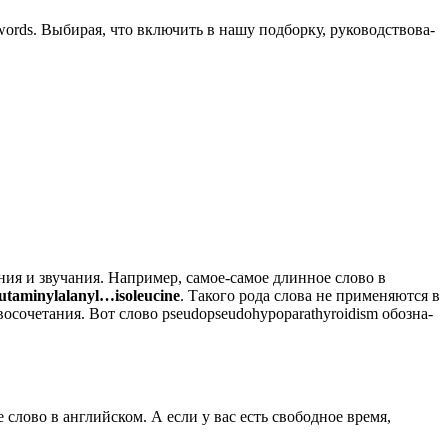
 words. Выби­рая, что вклю­чить в нашу под­бор­ку, руко­вод­ство­ва­
­ния и зву­ча­ния. Напри­мер, самое-самое длин­ное сло­во в
utaminylalanyl…isoleucine
. Тако­го рода сло­ва не при­ме­ня­ют­ся в
о­со­че­та­ния. Вот сло­во pseudopseudohypoparathyroidism обо­зна­
е слово в английском. А если у вас есть свободное время,