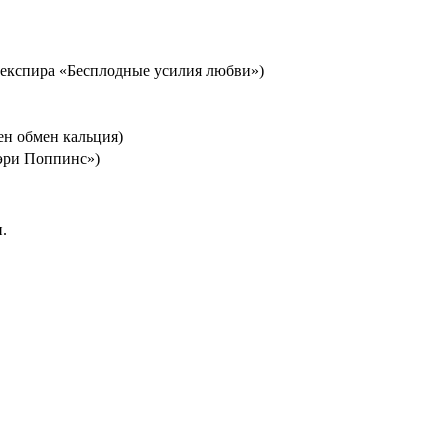
Шекспира «Бесплодные усилия любви»)
ен обмен кальция)
Мэри Поппинс»)
.