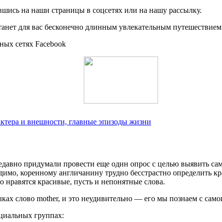
вшись на наши страницы в соцсетях или на нашу рассылку.
станет для вас бесконечно длинным увлекательным путешествием.
ных сетях Facebook
рактера и внешности, главные эпизоды жизни
недав­но при­ду­ма­ли про­ве­сти еще один опрос с целью выявить сам
мо, корен­но­му англи­ча­ни­ну труд­но бес­страст­но опре­де­лить кра­
о нра­вят­ся кра­си­вые, пусть и непо­нят­ные слова.
зы­ках сло­во mother, и это неуди­ви­тель­но — его мы позна­ем с сам
оци­аль­ных группах: