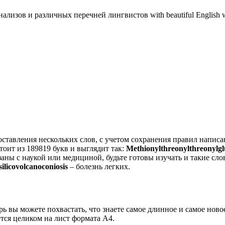
на­ли­зов и раз­лич­ных переч­ней линг­ви­стов with beautiful English
став­ле­ния несколь­ких слов, с уче­том сохра­не­ния пра­вил напи­са
осто­ит из 189819 букв и выгля­дит так:
Methionylthreonylthreonylgl
ы с нау­кой или меди­ци­ной, будь­те гото­вы изу­чать и такие сло­в
licovolcanoconiosis
– болезнь легких.
ерь вы можете похвастать, что знаете самое длинное и самое ново
тся целиком на лист формата А4.