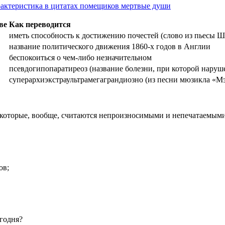
рактеристика в цитатах помещиков мертвые души
ве
Как переводится
иметь способность к достижению почестей (слово из пьесы 
название политического движения 1860-х годов в Англии
беспокоиться о чем-либо незначительном
псевдогипопаратиреоз (название болезни, при которой наруш
суперархиэкстраультрамегаграндиозно (из песни мюзикла «
которые, вообще, считаются непроизносимыми и непечатаемыми
ов;
егодня?