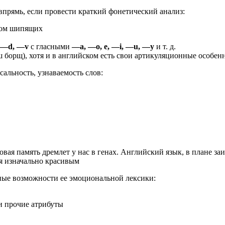
впрямь, если про­ве­сти крат­кий фоне­ти­че­ский анализ:
у­гом шипящих
, —d, —v
с глас­ны­ми
—a, —o, e, —i, —u, —y
и т. д.
ш борщ), хотя и в англий­ском есть свои арти­ку­ля­ци­он­ные особен
саль­ность, узна­ва­е­мость слов:
ко­вая память дрем­лет у нас в генах. Англий­ский язык, в плане заи
я изна­чаль­но красивым
ые воз­мож­но­сти ее эмо­ци­о­наль­ной лексики:
в и про­чие атрибуты