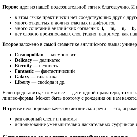
Пер­вое
идет из нашей под­со­зна­тель­ной тяги к бла­го­зву­чию. И 
в этом язы­ке прак­ти­че­ски нет сосед­ству­ю­щих друг с др
мно­го откры­тых и дол­гих глас­ных и дифтонгов
мно­го соче­та­ний англий­ских соглас­ных
-l, —m, —n, —b
нет слож­но про­из­но­си­мых слов (таких, напри­мер, как на
Вто­рое
зало­же­но в самой семан­ти­ке англий­ско­го язы­ка: уни­вер­
Cosmopolitan
— кос­мо­по­лит
Delicacy
— дели­ка­тес
Eternity
— вечность
Fantastic
— фан­та­сти­че­ский
Galaxy
— галактика
Liberty
— сво­бо­да и др.
Если пред­ста­вить, что мы все — дети одной пра­ма­те­ри, то язы­
линг­во-фор­мы. Может быть поэто­му с рож­де­ния он нам кажет­с
И тре­тье
неоспо­ри­мое каче­ство англий­ской речи — это, огром­н
раз­го­вор­ный сленг и идиомы
исполь­зо­ва­ние умень­ши­тель­но-лас­ка­тель­ных суф­фик­со