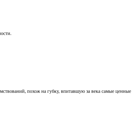
ности.
м­ство­ва­ний, похож на губ­ку, впи­тав­шую за века самые цен­ные