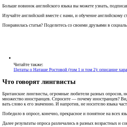
Больше новинок английского языка вы можете узнать, подписа
Изучайте английский вместе с нами, и обучение английскому 
Понравилась статья? Поделитесь со своими друзьями в социаль
Читайте также:
Цитаты о Наташе Ростовой (том 1 и том 2): описание ха
Что говорят лингвисты
Бри­тан­ские линг­ви­сты, огром­ные люби­те­ли раз­ных опро­сов, 
мно­же­ство ино­стран­цев. Спро­си­те — поче­му ино­стран­цев? Види­
вать сло­во к его зна­че­нию. И напро­тив, не носи­те­лю язы­ка част
Побе­ди­ло в опро­се, конеч­но, пре­крас­ное и понят­ное на всех я
Далее резуль­та­ты опро­са раз­ли­ча­лись в раз­ных воз­раст­ных и с