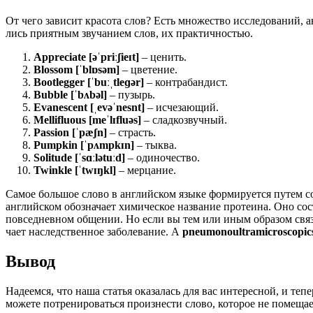
От чего зави­сит кра­со­та слов? Есть мно­же­ство иссле­до­ва­ний, а
лись при­ят­ным зву­ча­ни­ем слов, их практичностью.
Appreciate [əˈpriːʃieɪt]
– ценить.
Blossom [ˈblɒsəm]
– цветение.
Bootlegger [ˈbuːˌtleɡər]
– контрабандист.
Bubble [ˈbʌbəl]
– пузырь.
Evanescent [ˌevəˈnesnt]
– исчезающий.
Mellifluous [meˈlɪfluəs]
– сладкозвучный.
Passion [ˈpæʃn]
– страсть.
Pumpkin [ˈpʌmpkɪn]
– тыква.
Solitude [ˈsɑːlətuːd]
– одиночество.
Twinkle [ˈtwɪŋkl]
– мерцание.
Самое боль­шое сло­во в англий­ском язы­ке фор­ми­ру­ет­ся путем со
англий­ском обо­зна­ча­ет хими­че­ское назва­ние про­те­и­на. Оно с
повсе­днев­ном обще­нии. Но если вы тем или иным обра­зом свя­за­н
ча­ет наслед­ствен­ное забо­ле­ва­ние. А
pneumonoultramicroscopicsi
Вывод
Надеемся, что наша статья оказалась для вас интересной, и теп
можете потренироваться произнести слово, которое не помещае