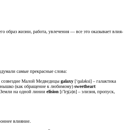
го образ жиз­ни, рабо­та, увле­че­ния — все это ока­зы­ва­ет вли­я­
идумали самые прекрасные слова:
 – созвездие Малой Медведицы
galaxy
[‘ɡaləksi] – галактика
солнышко (как обращение к любимому)
sweetheart
и Земли на одной линии
elision
[ɪ’lɪʒ(ə)n] – элизия, пропуск,
­рон­нее влияние.