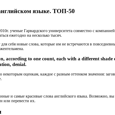
английском языке. ТОП-50
 2010г. ученые Гарвардского университета совместно с компание
аться ежегодно на несколько тысяч.
для себя новые слова, которые им не встречаются в повседневн
джентельмена.
 according to one count, each with a different shade o
tion, denial.
по некоторым оценкам, каждое с разным оттенком значения: заго
.
нные и самые красивые слова английского языка. Возможно, вы н
и или перевести их.
м