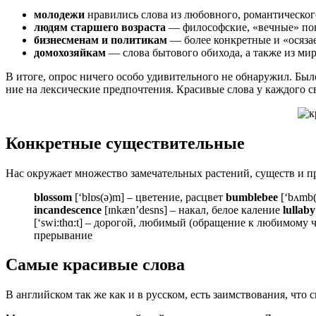
моло­де­жи
нра­ви­лись сло­ва из любов­но­го, роман­ти­че­ско­
людям стар­ше­го воз­рас­та
— фило­соф­ские, «веч­ные» по
биз­не­сме­нам и поли­ти­кам
— более кон­крет­ные и «ося­за­
домо­хо­зяй­кам
— сло­ва быто­во­го оби­хо­да, а так­же из м
В ито­ге, опрос ниче­го осо­бо уди­ви­тель­но­го не обна­ру­жил. Было
ние на лек­си­че­ские пред­по­чте­ния. Кра­си­вые сло­ва у каж­до­го с
Конкретные существительные
Нас окружает множество замечательных растений, существ и пр
blossom
[‘blɒs(ə)m] – цветение, расцвет
bumblebee
[‘bʌmb(
incandescence
[ɪnkæn’desns] – накал, белое каление
lullaby
[‘swi:thɑ:t] – дорогой, любимый (обращение к любимому 
прерывание
Самые красивые слова
В англий­ском так же как и в рус­ском, есть заим­ство­ва­ния, что св