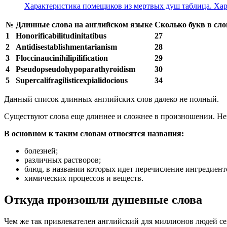
Характеристика помещиков из мертвых душ таблица. Ха
№
Длинные слова на английском языке
Сколько букв в сло
1
Honorificabilitudinitatibus
27
2
Antidisestablishmentarianism
28
3
Floccinaucinihilipilification
29
4
Pseudopseudohypoparathyroidism
30
5
Supercalifragilisticexpialidocious
34
Данный список длинных английских слов далеко не полный.
Существуют слова еще длиннее и сложнее в произношении. Не
В основном к таким словам относятся названия:
болезней;
различных растворов;
блюд, в названии которых идет перечисление ингредиент
химических процессов и веществ.
Откуда произошли душевные слова
Чем же так при­вле­ка­те­лен англий­ский для мил­ли­о­нов людей с