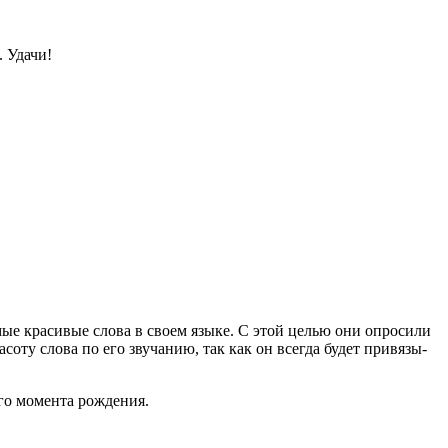
 Удачи!
ые кра­си­вые сло­ва в сво­ем язы­ке. С этой целью они опро­си­ли
со­ту сло­ва по его зву­ча­нию, так как он все­гда будет при­вя­зы­
о­го момен­та рождения.