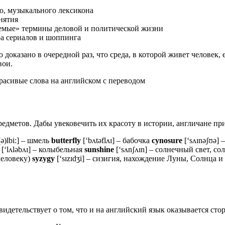
го, музы­каль­но­го лексикона
нятия
е­мые» тер­ми­ны дело­вой и поли­ти­че­ской жизни
ира сери­а­лов и шоппинга
 дока­за­но в оче­ред­ной раз, что сре­да, в кото­рой живет чело­век, е
вои.
едметов. Дабы увековечить их красоту в истории, англичане пр
ə)lbi:] – шмель
butterfly
[‘bʌtəflʌɪ] – бабочка
cynosure
[‘sʌɪnəʃʊə]
[‘lʌləbʌɪ] – колыбельная
sunshine
[‘sʌnʃʌɪn] – солнечный свет, 
человеку)
syzygy
[‘sɪzɪdʒi] – сизигия, нахождение Луны, Солнца 
и­де­тель­ству­ет о том, что и на англий­ский язык ока­зы­ва­ет­ся сто