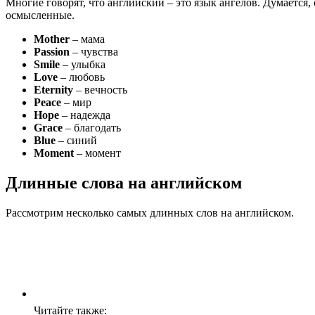
Мно­гие гово­рят, что англий­ский – это язык анге­лов. Дума­ет­ся, 
осмысленные.
Mother
– мама
Passion
– чувства
Smile
– улыбка
Love
– любовь
Eternity
– вечность
Peace
– мир
Hope
– надежда
Grace
– благодать
Blue
– синий
Moment
– момент
Длинные слова на английском
Рассмотрим несколько самых длинных слов на английском.
Читайте также: