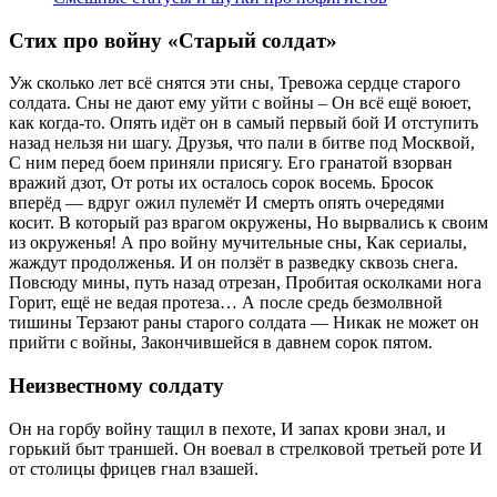
Стих про войну «Старый солдат»
Уж сколько лет всё снятся эти сны, Тревожа сердце старого
солдата. Сны не дают ему уйти с войны – Он всё ещё воюет,
как когда-то. Опять идёт он в самый первый бой И отступить
назад нельзя ни шагу. Друзья, что пали в битве под Москвой,
С ним перед боем приняли присягу. Его гранатой взорван
вражий дзот, От роты их осталось сорок восемь. Бросок
вперёд — вдруг ожил пулемёт И смерть опять очередями
косит. В который раз врагом окружены, Но вырвались к своим
из окруженья! А про войну мучительные сны, Как сериалы,
жаждут продолженья. И он ползёт в разведку сквозь снега.
Повсюду мины, путь назад отрезан, Пробитая осколками нога
Горит, ещё не ведая протеза… А после средь безмолвной
тишины Терзают раны старого солдата — Никак не может он
прийти с войны, Закончившейся в давнем сорок пятом.
Неизвестному солдату
Он на горбу войну тащил в пехоте, И запах крови знал, и
горький быт траншей. Он воевал в стрелковой третьей роте И
от столицы фрицев гнал взашей.