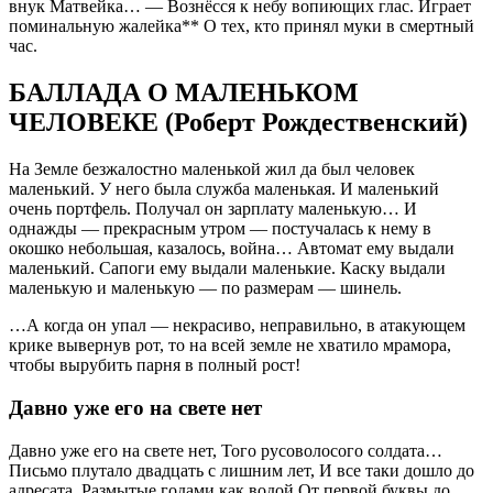
внук Матвейка… — Вознёсся к небу вопиющих глас. Играет
поминальную жалейка** О тех, кто принял муки в смертный
час.
БАЛЛАДА О МАЛЕНЬКОМ
ЧЕЛОВЕКЕ (Роберт Рождественский)
На Земле безжалостно маленькой жил да был человек
маленький. У него была служба маленькая. И маленький
очень портфель. Получал он зарплату маленькую… И
однажды — прекрасным утром — постучалась к нему в
окошко небольшая, казалось, война… Автомат ему выдали
маленький. Сапоги ему выдали маленькие. Каску выдали
маленькую и маленькую — по размерам — шинель.
…А когда он упал — некрасиво, неправильно, в атакующем
крике вывернув рот, то на всей земле не хватило мрамора,
чтобы вырубить парня в полный рост!
Давно уже его на свете нет
Давно уже его на свете нет, Того русоволосого солдата…
Письмо плутало двадцать с лишним лет, И все таки дошло до
адресата. Размытые годами как водой От первой буквы до