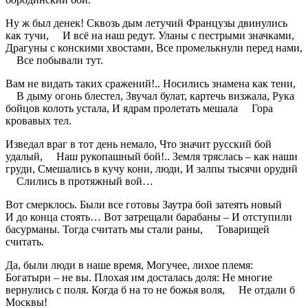
Ну ж был денек! Сквозь дым летучий Французы двинулись
как тучи, И всё на наш редут. Уланы с пестрыми значками,
Драгуны с конскими хвостами, Все промелькнули перед нами,
Все побывали тут.
Вам не видать таких сражений!.. Носились знамена как тени,
В дыму огонь блестел, Звучал булат, картечь визжала, Рука
бойцов колоть устала, И ядрам пролетать мешала Гора
кровавых тел.
Изведал враг в тот день немало, Что значит русский бой
удалый, Наш рукопашный бой!.. Земля тряслась – как наши
груди, Смешались в кучу кони, люди, И залпы тысячи орудий
Слились в протяжный вой…
Вот смерклось. Были все готовы Заутра бой затеять новый
И до конца стоять… Вот затрещали барабаны – И отступили
басурманы. Тогда считать мы стали раны, Товарищей
считать.
Да, были люди в наше время, Могучее, лихое племя:
Богатыри – не вы. Плохая им досталась доля: Не многие
вернулись с поля. Когда б на то не божья воля, Не отдали б
Москвы!