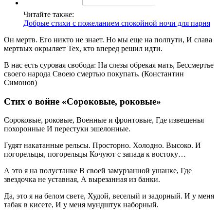
Читайте также:
Добрые стихи с пожеланием спокойной ночи для парня
Он мертв. Его никто не знает. Но мы еще на полпути, И слава
мертвых окрыляет Тех, кто вперед решил идти.
В нас есть суровая свобода: На слезы обрекая мать, Бессмертье
своего народа Своею смертью покупать. (Константин
Симонов)
Стих о войне «Сороковые, роковые»
Сороковые, роковые, Военные и фронтовые, Где извещенья
похоронные И перестуки эшелонные.
Гудят накатанные рельсы. Просторно. Холодно. Высоко. И
погорельцы, погорельцы Кочуют с запада к востоку…
А это я на полустанке В своей замурзанной ушанке, Где
звездочка не уставная, А вырезанная из банки.
Да, это я на белом свете, Худой, веселый и задорный. И у меня
табак в кисете, И у меня мундштук наборный.