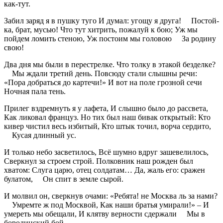
как-тут.
Забил заряд я в пушку туго И думал: угощу я друга! Постой-
ка, брат, мусью! Что тут хитрить, пожалуй к бою; Уж мы
пойдем ломить стеною, Уж постоим мы головою За родину
свою!
Два дня мы были в перестрелке. Что толку в этакой безделке?
Мы ждали третий день. Повсюду стали слышны речи:
«Пора добраться до картечи!» И вот на поле грозной сечи
Ночная пала тень.
Прилег вздремнуть я у лафета, И слышно было до рассвета,
Как ликовал француз. Но тих был наш бивак открытый: Кто
кивер чистил весь избитый, Кто штык точил, ворча сердито,
Кусая длинный ус.
И только небо засветилось, Всё шумно вдруг зашевелилось,
Сверкнул за строем строй. Полковник наш рожден был
хватом: Слуга царю, отец солдатам… Да, жаль его: сражен
булатом, Он спит в земле сырой.
И молвил он, сверкнув очами: «Ребята! не Москва ль за нами?
Умремте ж под Москвой, Как наши братья умирали!» – И
умереть мы обещали, И клятву верности сдержали Мы в
бородинский бой.