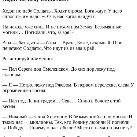
Ходят по небу Солдаты. Ходят строем, Бога ждут. У него
спросить им надо: «Отче, нас когда найдут?
На исходе уже силы И не пухом нам Земля. Безымянные
могилы… Погибали, что, за зря?»
Аты — баты, аты — баты… Врата, Боже, открывай. Шаг
печатают Солдаты, Что идут из из ада в рай.
Регистрируй поименно:
— Пал Серега под Смоленском. До сих пор лежу под
склоном.
— Я — Петро, лежу под Ржевом, В первом перелеске, слева У
огромнейшей сосны.
— Пал под Ленинградом… Сева… Сплю в болоте с той
весны.
— Николай — я под Херсоном В безымянной сплю могиле И
таких нас — миллионы, Тех, кто Родину любили И погибли
за Победу… Почему о нас забыли? Места в памяти нам нету?