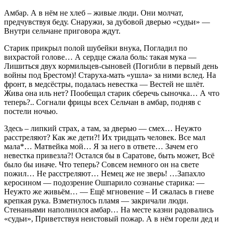
Амбар. А в нём не хлеб – живые люди. Они молчат,
предчувствуя беду. Снаружи, за дубовой дверью «судьи» —
Внутри сельчане приговора ждут.
Старик прикрыл полой шубейки внука, Погладил по
вихрастой голове… А сердце сжала боль: такая мука —
Лишиться двух кормильцев-сыновей (Погибли в первый день
войны под Брестом)! Старуха-мать «ушла» за ними вслед. На
фронт, в медсёстры, подалась невестка — Вестей не шлёт.
Жива она иль нет? Пообещал старик сберечь сыночка… А что
теперь?.. Согнали фрицы всех Сельчан в амбар, подняв с
постели ночью.
Здесь – липкий страх, а там, за дверью — смех… Неужто
расстреляют? Как же дети?! Их тридцать человек. Все мал
мала*… Матвейка мой… Я за него в ответе… Зачем его
невестка привезла?! Остался бы в Саратове, быть может, Всё
было бы иначе. Что теперь? Совсем немного он на свете
пожил… Не расстреляют… Немец же не зверь! …Запахло
керосином — подозрение Ошпарило сознанье старика: —
Неужто же живьём… — Ещё мгновение – И сжалась в гневе
крепкая рука. Взметнулось пламя — закричали люди.
Стенаньями наполнился амбар… На месте казни радовались
«судьи», Приветствуя неистовый пожар. А в нём горели дед и