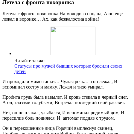
Летела с фронта похоронка
Летела с фронта похоронка На молодого пацана, А он еще
лежал в воронке… Ах, как безжалостна война!
Читайте также:
Статусы про мужей бывших которые бросили своих
детей
И проходили мимо танки… Чужая речь… а он лежал, И
вспоминал сестру и мамку, Лежал и тихо умирал.
Пробита грудь была навылет, И кровь стекала в черный снег,
А он, глазами голубыми, Встречал последний свой рассвет.
Нет, он не плакал, улыбался, И вспоминал родимый дом, И
пересилив боль поднялся, И, автомат подняв с трудом,
Он в перекошенные лица Горячий выплеснул свинец,
Приблизив этим на минуту Войны, безжалостной, конец.