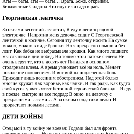
Аты — баты, аты — баты… Врата, Боже, открывай.
Безымянные Солдаты Что идут из из ада в рай.
Георгиевская ленточка
За окнами весенний лес летит, Я еду в ленинградской
электричке. Напротив меня девочка сидит С Георгиевской
ленточкой в косичке. Сегодня эту ленточку носить На сумке
можно, можно в виде брошки. Но я прекрасно помню и без
лент, Как бабка не выбрасывала крошки. Как много лишнего
мы слышим в дни побед. Но только этой патоке с елеем Не
очень верят те, кто в десять лет Питался в основном
столярным клеем. А время умножает всё на ноль, Меняет
поколение поколением. И вот войны подлеченная боль
Приходит лишь весенним обострением. Над этой болью
многие кружат Как вороньё, как чайки. И так рады, Как будто
свой кусок урвать хотят Бетонной героической блокады. Я еду
в поезде, смотрю на все подряд: В окно, на девочку с
прекрасными глазами… А за окном солдатики лежат И
прорастают новыми лесами.
ДЕТИ ВОЙНЫ
Отец мой в ту войну не воевал: Годами был для фронта
слишком молод — Но не по-детски рано испытал Все тяготы