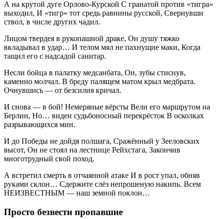
А на крутой дуге Орлово-Курской С гранатой против «тигра»
выходил, И «тигр» тот средь равнины русской, Свернувши
ствол, в числе других чадил.
Лицом твердея в рукопашной драке, Он душу тяжко
вкладывал в удар… И телом мял не пахнущие маки, Когда
тащил его с надсадой санитар.
Несли бойца в палатку медсанбата, Он, зубы стиснув,
каменно молчал. В бреду палящем матом крыл медбрата.
Очнувшись — от безсилия кричал.
И снова — в бой! Немеряные вёрсты Вели его маршрутом на
Берлин, Но… виден судьбоносный перекрёсток В осколках
разрывающихся мин.
И до Победы не дойдя полшага, Сражённый у Зееловских
высот, Он не стоял на лестнице Рейхстага, Закончив
многотрудный свой поход.
А встретил смерть в отчаянной атаке И в рост упал, обняв
руками склон… Сдержите слёз непрошеную накипь. Всем
НЕИЗВЕСТНЫМ — наш земной поклон…
Просто безвести пропавшие