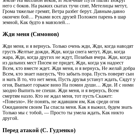
земля- На миллион веков, И Млечные Пути пылят Вокруг
него с боков. На рыжих скатах тучи спят, Метелицы метут,
Грома тяжелые гремят, Ветра разбег берут. Давным-давно
окончен бой… Руками всех друзей Положен парень в шар
земной, Как будто в мавзолей…
Жди меня (Симонов)
Жди меня, и я вернусь. Только очень жди, Жди, когда наводят
грусть Желтые дожди, Жди, когда снега метут, Жди, когда
жара, Жди, когда других не ждут, Позабыв вчера. Жди, когда
из дальних мест Писем не придет, Жди, когда уж надоест
Всем, кто вместе ждет. Жди меня, и я вернусь, Не желай добра
Всем, кто знает наизусть, Что забыть пора. Пусть поверят сын
и мать В то, что нет меня, Пусть друзья устанут ждать, Сядут у
огня, Выпьют горькое вино На помин души… Жди. И с ними
заодно Выпить не спеши. Жди меня, и я вернусь, Всем
смертям назло. Кто не ждал меня, тот пусть Скажет:
«Повезло». Не понять, не ждавшим им, Как среди огня
Ожиданием своим Ты спасла меня. Как я выжил, будем знать
Только мы с тобой, — Просто ты умела ждать, Как никто
другой.
Перед атакой (С. Гудзенко)