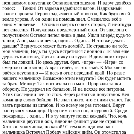
незнакомом полустанке Остановился эшелон, И вдруг донёсся
голос: — Танки! От взрыва вздыбился вагон. Надрывный
голос паровоза Перрон задымленный пронзал, Как будто всей
земле угроза. А он один на помощь звал. Смешалось всё в
одно мгновенье — Огонь и смерть со всех сторон, И ниоткуда
нет спасенья, Полуживых предсмертный стон. От эшелона с
полустанком Остался пепел лишь и дым, Ушли вперёд куда-то
танки, А он, мальчишечка, один… Один… И что же делать
дальше? Вернуться может быть домой?.. Не страшно ли тебе,
мой мальчик, Ведь ты здесь встретился с войной? Ты мал ещё
держать винтовку, Идти в атаку на «ура». В домашних играх
был ты ловкий, Но здесь другая, брат, «игра» — «Игра» со
смертью постоянно, А враг силён, ты это знай. К Москве он
рвётся неустанно — И весь в огне передний край. Но разве
нашего мальчишку Возможно этим напугать? Он будет мстить
за брата Мишку: Так воспитала его мать. Прорвали танки
оборону, Не удержал их батальон, И на исходе все патроны,
Утих последний чей-то стон. Через разбитый полустанок Вёл
командир своих бойцов. Не знал никто, что с ними станет, Где
взять приказы из штабов. И ко всему не раз готовый, Вдруг
растерялся командир: Пред ним стоял пацан суровый. Среди
пожарища… один… И в ту минуту понял каждый, Что, коль
мальчишки рвутся в бой, Вдвойне фашист уже не страшен,
Хоть он мальчишка, но какой! С тем командиром наш
мальчишка Встречал Победу майским днём, Он отомстил за