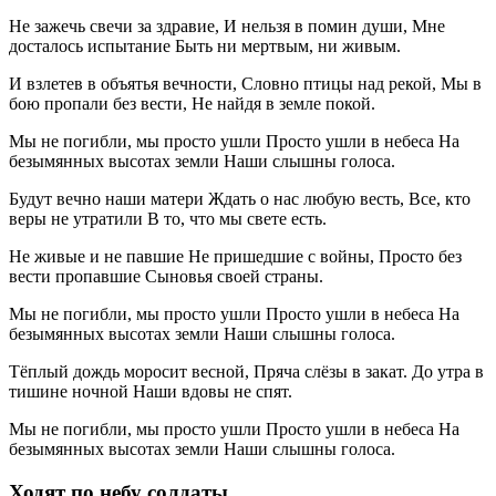
Не зажечь свечи за здравие, И нельзя в помин души, Мне
досталось испытание Быть ни мертвым, ни живым.
И взлетев в объятья вечности, Словно птицы над рекой, Мы в
бою пропали без вести, Не найдя в земле покой.
Мы не погибли, мы просто ушли Просто ушли в небеса На
безымянных высотах земли Наши слышны голоса.
Будут вечно наши матери Ждать о нас любую весть, Все, кто
веры не утратили В то, что мы свете есть.
Не живые и не павшие Не пришедшие с войны, Просто без
вести пропавшие Сыновья своей страны.
Мы не погибли, мы просто ушли Просто ушли в небеса На
безымянных высотах земли Наши слышны голоса.
Тёплый дождь моросит весной, Пряча слёзы в закат. До утра в
тишине ночной Наши вдовы не спят.
Мы не погибли, мы просто ушли Просто ушли в небеса На
безымянных высотах земли Наши слышны голоса.
Ходят по небу солдаты…