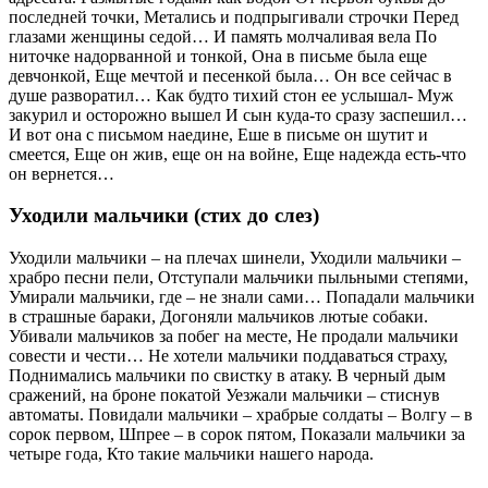
последней точки, Метались и подпрыгивали строчки Перед
глазами женщины седой… И память молчаливая вела По
ниточке надорванной и тонкой, Она в письме была еще
девчонкой, Еще мечтой и песенкой была… Он все сейчас в
душе разворатил… Как будто тихий стон ее услышал- Муж
закурил и осторожно вышел И сын куда-то сразу заспешил…
И вот она с письмом наедине, Еше в письме он шутит и
смеется, Еще он жив, еще он на войне, Еще надежда есть-что
он вернется…
Уходили мальчики (стих до слез)
Уходили мальчики – на плечах шинели, Уходили мальчики –
храбро песни пели, Отступали мальчики пыльными степями,
Умирали мальчики, где – не знали сами… Попадали мальчики
в страшные бараки, Догоняли мальчиков лютые собаки.
Убивали мальчиков за побег на месте, Не продали мальчики
совести и чести… Не хотели мальчики поддаваться страху,
Поднимались мальчики по свистку в атаку. В черный дым
сражений, на броне покатой Уезжали мальчики – стиснув
автоматы. Повидали мальчики – храбрые солдаты – Волгу – в
сорок первом, Шпрее – в сорок пятом, Показали мальчики за
четыре года, Кто такие мальчики нашего народа.