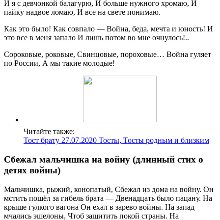
И я с девчонкой балагурю, И больше нужного хромаю, И
пайку надвое ломаю, И все на свете понимаю.
Как это было! Как совпало — Война, беда, мечта и юность! И
это все в меня запало И лишь потом во мне очнулось!..
Сороковые, роковые, Свинцовые, пороховые… Война гуляет
по России, А мы такие молодые!
Читайте также:
Тост брату 27.07.2020 Тосты, Тосты родным и близким
Сбежал мальчишка на войну (длинный стих о
детях войны)
Мальчишка, рыжий, конопатый, Сбежал из дома на войну. Он
мстить пошёл за гибель брата — Двенадцать было пацану. На
крыше гулкого вагона Он ехал в зарево войны. На запад
мчались эшелоны, Чтоб защитить покой страны. На