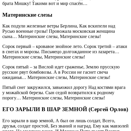
брата Мишку! Такими вот и мир спасён…
Материнские слезы
Как подули железные ветры Берлина, Как вскипели над
Русью военные грозы! Провожала московская женщина
сына… Материнские слезы, Материнские слезы!
Сорок первый – кровавое знойное лето. Сорок третий – атаки
в снегах и морозы. Письмецо долгожданное из лазарета…
Материнские слезы, Материнские слезы!
Сорок пятый – за Вислой идет сраженье, Землю прусскую
русские рвут бомбовозы. А в России не гаснет свеча
ожиданья… Материнские слезы, Материнские слезы!
Пятый снег закружился, завьюжил дорогу Над костями врага
у можайской березы. Сын седой возвратился к родному
порогу… Материнские слезы, Материнские слезы!
ЕГО ЗАРЫЛИ В ШАР ЗЕМНОЙ (Сергей Орлов)
Его зарыли в шар земной, А был он лишь солдат, Всего,
друзья, солдат простой, Без званий и наград. Ему как мавзолей