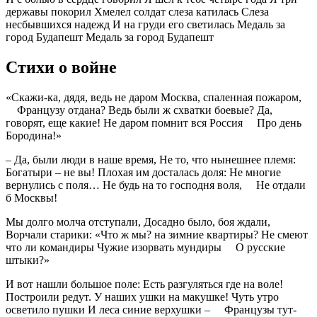
державы покорил Хмелел солдат слеза катилась Слеза
несбывшихся надежд И на груди его светилась Медаль за
город Будапешт Медаль за город Будапешт
Стихи о войне
«Скажи-ка, дядя, ведь не даром Москва, спаленная пожаром,
Французу отдана? Ведь были ж схватки боевые? Да,
говорят, еще какие! Не даром помнит вся Россия Про день
Бородина!»
– Да, были люди в наше время, Не то, что нынешнее племя:
Богатыри – не вы! Плохая им досталась доля: Не многие
вернулись с поля… Не будь на то господня воля, Не отдали
б Москвы!
Мы долго молча отступали, Досадно было, боя ждали,
Ворчали старики: «Что ж мы? на зимние квартиры? Не смеют
что ли командиры Чужие изорвать мундиры О русские
штыки?»
И вот нашли большое поле: Есть разгуляться где на воле!
Построили редут. У наших ушки на макушке! Чуть утро
осветило пушки И леса синие верхушки – Французы тут-