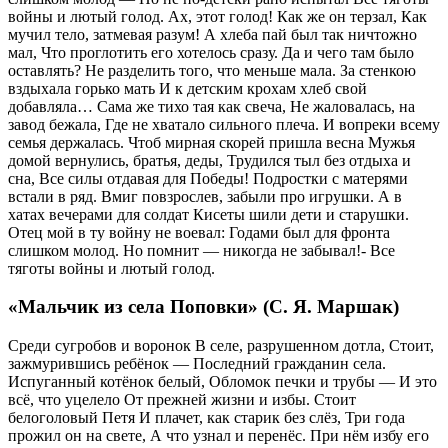
войны и лютый голод. Ах, этот голод! Как же он терзал, Как
мучил тело, затмевая разум! А хлеба пай был так ничтожно
мал, Что проглотить его хотелось сразу. Да и чего там было
оставлять? Не разделить того, что меньше мала. За стенкою
вздыхала горько мать И к детским крохам хлеб свой
добавляла… Сама же тихо тая как свеча, Не жаловалась, на
завод бежала, Где не хватало сильного плеча. И вопреки всему
семья держалась. Чтоб мирная скорей пришла весна Мужья
домой вернулись, братья, деды, Трудился тыл без отдыха и
сна, Все силы отдавая для Победы! Подростки с матерями
встали в ряд. Вмиг повзрослев, забыли про игрушки. А в
хатах вечерами для солдат Кисеты шили дети и старушки.
Отец мой в ту войну не воевал: Годами был для фронта
слишком молод. Но помнит — никогда не забывал!- Все
тяготы войны и лютый голод.
«Мальчик из села Поповки» (С. Я. Маршак)
Среди сугробов и воронок В селе, разрушенном дотла, Стоит,
зажмурившись ребёнок — Последний гражданин села.
Испуганный котёнок белый, Обломок печки и трубы — И это
всё, что уцелело От прежней жизни и избы. Стоит
белоголовый Петя И плачет, как старик без слёз, Три года
прожил он на свете, А что узнал и перенёс. При нём избу его