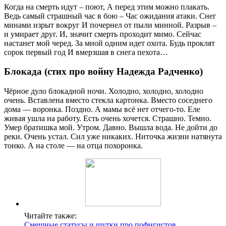
Когда на смерть идут – поют, А перед этим можно плакать.
Ведь самый страшный час в бою – Час ожидания атаки. Снег
минами изрыт вокруг И почернел от пыли минной. Разрыв –
и умирает друг. И, значит смерть проходит мимо. Сейчас
настанет мой черед. За мной одним идет охота. Будь проклят
сорок первый год И вмерзшая в снега пехота…
Блокада (стих про войну Надежда Радченко)
Чёрное дуло блокадной ночи. Холодно, холодно, холодно
очень. Вставлена вместо стекла картонка. Вместо соседнего
дома — воронка. Поздно. А мамы всё нет отчего-то. Еле
живая ушла на работу. Есть очень хочется. Страшно. Темно.
Умер братишка мой. Утром. Давно. Вышла вода. Не дойти до
реки. Очень устал. Сил уже никаких. Ниточка жизни натянута
тонко. А на столе — на отца похоронка.
Читайте также:
Смешные статусы и шутки про пофигистов