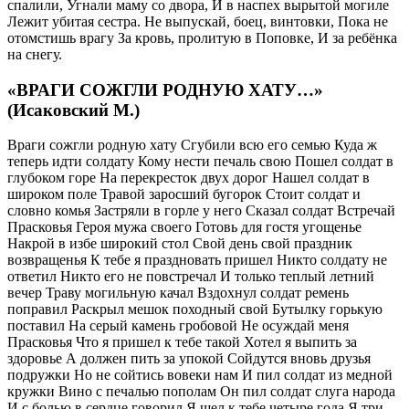
спалили, Угнали маму со двора, И в наспех вырытой могиле
Лежит убитая сестра. Не выпускай, боец, винтовки, Пока не
отомстишь врагу За кровь, пролитую в Поповке, И за ребёнка
на снегу.
«ВРАГИ СОЖГЛИ РОДНУЮ ХАТУ…»
(Исаковский М.)
Враги сожгли родную хату Сгубили всю его семью Куда ж
теперь идти солдату Кому нести печаль свою Пошел солдат в
глубоком горе На перекресток двух дорог Нашел солдат в
широком поле Травой заросший бугорок Стоит солдат и
словно комья Застряли в горле у него Сказал солдат Встречай
Прасковья Героя мужа своего Готовь для гостя угощенье
Накрой в избе широкий стол Свой день свой праздник
возвращенья К тебе я праздновать пришел Никто солдату не
ответил Никто его не повстречал И только теплый летний
вечер Траву могильную качал Вздохнул солдат ремень
поправил Раскрыл мешок походный свой Бутылку горькую
поставил На серый камень гробовой Не осуждай меня
Прасковья Что я пришел к тебе такой Хотел я выпить за
здоровье А должен пить за упокой Сойдутся вновь друзья
подружки Но не сойтись вовеки нам И пил солдат из медной
кружки Вино с печалью пополам Он пил солдат слуга народа
И с болью в сердце говорил Я шел к тебе четыре года Я три