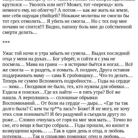
крутился — Уколоть или нет? Может, тот «переход» хоть
немного ему, но облегчу? А потом — как же жить на земле,
мне себя ощущая убийцей? Никакие молитвы не смогли бы
тот грех отмолить… Я убить не смогла… Но с тех пор мне
ночами не спится!!! Видно, папину боль мне до собственной
смерти делить…
***
Ужас той ночи и утра забыть не сумела… Выдох последний
отца у меня на руках… Бог уберёг, и сойти я с ума не
посмела… Мама на грани — в истерике бьётся в ногах… Всё
же смогла — и раздеть, и помыть. А позднее, Друга оставив
поддерживать маму — сама К гробовщику… Что-то делать…
Теперь не сумею Вспомнить подробности… Годы на сердце
— зима… Гвоздиков не было, тех, кто нужны для обивки…
Ездила в поисках…Где их найти — в пять утра? Всё же
нашла. А вернувшись — сплошные обрывки
Воспоминаний… От боли на сердце — дыра… «Где ты так
долго была? С кем ты тр**а лась?» Боже! Я не могу, не хочу
этих слов понимать!!! И без раздумий я съездила другу по
роже… Словно очнулась от горя на миг моя мать… Точно во
сне, его вещи я быстро собрала… Годы прошли, но кипит в
возмущении кровь… …Так в один день и отца, и любовь
потеряла… …Так и справляю поминки: отец и любовь….