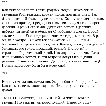
***
Как тяжело на свете Терять родных людей. Ничем уж не
заменишь Родительских корней. Когда мой папа умер, Так
было тяжело! И боль в душе осталось, Хоть много лет прошло.
Он в снах приходит редко, Но в мыслях вижу я Его портрет
далекий. Хранит его земля, Душа его летает В далеких
небесах, За мной он наблюдает С любовью и слезах. Порой
так не хватает Его поддержки мне, А сердце мое знает: В раю
он, не в костре. Так хочется прижаться К ЕГО ГРУДИ
большой И встречей наслаждаться. Как в детстве, всей душой!
Услышать его голос, Ласковый, родной, И строгий, и
сердитый, Родительский такой. Как дороги мгновенья Всех
наших милых встреч, И эти встречи могут Огонь души
разжечь. Огонь этот поможет, Даст силу к жизни мне. Отец!
Приди на встречу Хотя бы в моем сне!
***
Вот так негаданно, нежданно, Уходит близкий и родной…
Как же мгновенье долгожданно, Что постучишься вновь
домой…
Ты ЕСТЬ! Воистину, ТЫ ЛУЧШИЙ! И жизнь Тебя не
заменит! Но вариант нагрянул худший- Навек он душу