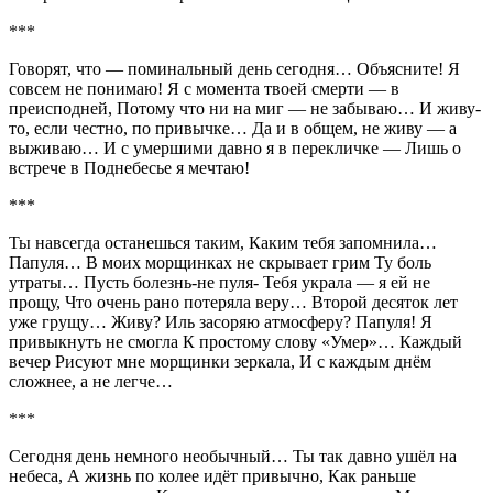
***
Говорят, что — поминальный день сегодня… Объясните! Я
совсем не понимаю! Я с момента твоей смерти — в
преисподней, Потому что ни на миг — не забываю… И живу-
то, если честно, по привычке… Да и в общем, не живу — а
выживаю… И с умершими давно я в перекличке — Лишь о
встрече в Поднебесье я мечтаю!
***
Ты навсегда останешься таким, Каким тебя запомнила…
Папуля… В моих морщинках не скрывает грим Ту боль
утраты… Пусть болезнь-не пуля- Тебя украла — я ей не
прощу, Что очень рано потеряла веру… Второй десяток лет
уже грущу… Живу? Иль засоряю атмосферу? Папуля! Я
привыкнуть не смогла К простому слову «Умер»… Каждый
вечер Рисуют мне морщинки зеркала, И с каждым днём
сложнее, а не легче…
***
Сегодня день немного необычный… Ты так давно ушёл на
небеса, А жизнь по колее идёт привычно, Как раньше