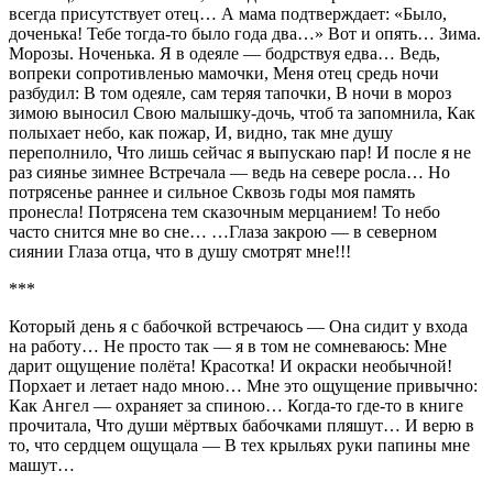
всегда присутствует отец… А мама подтверждает: «Было,
доченька! Тебе тогда-то было года два…» Вот и опять… Зима.
Морозы. Ноченька. Я в одеяле — бодрствуя едва… Ведь,
вопреки сопротивленью мамочки, Меня отец средь ночи
разбудил: В том одеяле, сам теряя тапочки, В ночи в мороз
зимою выносил Свою малышку-дочь, чтоб та запомнила, Как
полыхает небо, как пожар, И, видно, так мне душу
переполнило, Что лишь сейчас я выпускаю пар! И после я не
раз сиянье зимнее Встречала — ведь на севере росла… Но
потрясенье раннее и сильное Сквозь годы моя память
пронесла! Потрясена тем сказочным мерцанием! То небо
часто снится мне во сне… …Глаза закрою — в северном
сиянии Глаза отца, что в душу смотрят мне!!!
***
Который день я с бабочкой встречаюсь — Она сидит у входа
на работу… Не просто так — я в том не сомневаюсь: Мне
дарит ощущение полёта! Красотка! И окраски необычной!
Порхает и летает надо мною… Мне это ощущение привычно:
Как Ангел — охраняет за спиною… Когда-то где-то в книге
прочитала, Что души мёртвых бабочками пляшут… И верю в
то, что сердцем ощущала — В тех крыльях руки папины мне
машут…