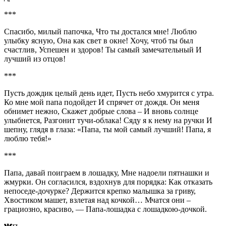
***
Спасибо, милый папочка, Что ты достался мне! Люблю
улыбку ясную, Она как свет в окне! Хочу, чтоб ты был
счастлив, Успешен и здоров! Ты самый замечательный И
лучший из отцов!
***
Пусть дождик целый день идет, Пусть небо хмурится с утра.
Ко мне мой папа подойдет И спрячет от дождя. Он меня
обнимет нежно, Скажет добрые слова – И вновь солнце
улыбнется, Разгонит тучи-облака! Сяду я к нему на ручки И
шепну, глядя в глаза: «Папа, ты мой самый лучший! Папа, я
люблю тебя!»
***
Папа, давай поиграем в лошадку, Мне надоели пятнашки и
жмурки. Он согласился, вздохнув для порядка: Как отказать
непоседе-дочурке? Держится крепко малышка за гриву,
Хвостиком машет, взлетая над кочкой… Мчатся они –
грациозно, красиво, — Папа-лошадка с лошадкою-дочкой.