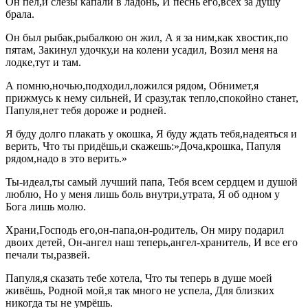
Он пел,и слёзы капали в ладонь, И песнь его,всех за душу
брала.
Он был рыбак,рыбалкою он жил, А я за ним,как хвостик,по
пятам, Закинул удочку,и на колени усадил, Возил меня на
лодке,тут и там.
А помню,ночью,подходил,ложился рядом, Обнимет,я
прижмусь к нему сильней, И сразу,так тепло,спокойно станет,
Папуля,нет тебя дороже и родней.
Я буду долго плакать у окошка, Я буду ждать тебя,надеяться и
верить, Что ты придёшь,и скажешь:»Доча,крошка, Папуля
рядом,надо в это верить.»
Ты-идеал,ты самый лучший папа, Тебя всем сердцем и душой
люблю, Но у меня лишь боль внутри,утрата, Я об одном у
Бога лишь молю.
Храни,Господь его,он-папа,он-родитель, Он миру подарил
двоих детей, Он-ангел наш теперь,ангел-хранитель, И все его
печали ты,развей.
Папуля,я сказать тебе хотела, Что ты теперь в душе моей
живёшь, Родной мой,я так много не успела, Для близких
никогда ты не умрёшь.