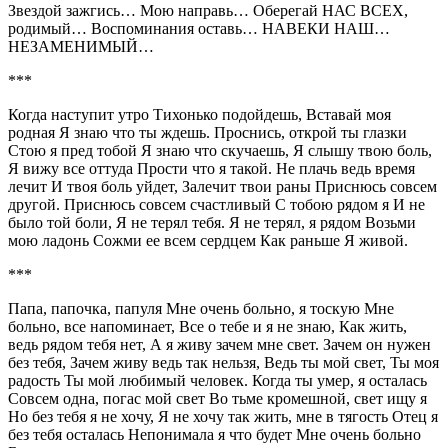
Звездой зажгись… Мою направь… Оберегай НАС ВСЕХ,
родимый… Воспоминания оставь… НАВЕКИ НАШ…
НЕЗАМЕНИМЫЙ…
***
Когда наступит утро Тихонько подойдешь, Вставай моя
родная Я знаю что ты ждешь. Проснись, открой ты глазки
Стою я пред тобой Я знаю что скучаешь, Я слышу твою боль,
Я вижу все оттуда Прости что я такой. Не плачь ведь время
лечит И твоя боль уйдет, Залечит твои раны Приснюсь совсем
другой. Приснюсь совсем счастливый С тобою рядом я И не
было той боли, Я не терял тебя. Я не терял, я рядом Возьми
мою ладонь Сожми ее всем сердцем Как раньше Я живой.
***
Папа, папочка, папуля Мне очень больно, я тоскую Мне
больно, все напоминает, Все о тебе и я не знаю, Как жить,
ведь рядом тебя нет, А я живу зачем мне свет. Зачем он нужен
без тебя, Зачем живу ведь так нельзя, Ведь ты мой свет, Ты моя
радость Ты мой любимый человек. Когда ты умер, я осталась
Совсем одна, погас мой свет Во тьме кромешной, свет ищу я
Но без тебя я не хочу, Я не хочу так жить, мне в тягость Отец я
без тебя осталась Непонимала я что будет Мне очень больно