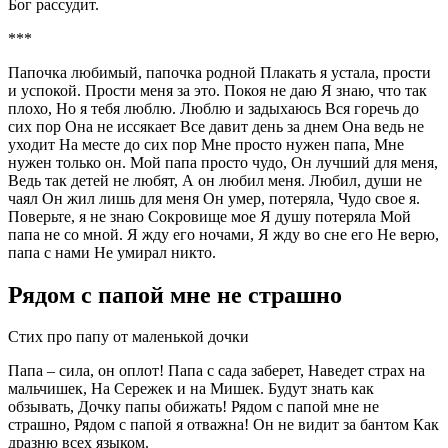
Бог рассудит.
***
Папочка любимый, папочка родной Плакать я устала, прости
и успокой. Прости меня за это. Покоя не даю Я знаю, что так
плохо, Но я тебя люблю. Люблю и задыхаюсь Вся горечь до
сих пор Она не иссякает Все давит день за днем Она ведь не
уходит На месте до сих пор Мне просто нужен папа, Мне
нужен только он. Мой папа просто чудо, Он лучший для меня,
Ведь так детей не любят, А он любил меня. Любил, души не
чаял Он жил лишь для меня Он умер, потеряла, Чудо свое я.
Поверьте, я не знаю Сокровище мое Я душу потеряла Мой
папа не со мной. Я жду его ночами, Я жду во сне его Не верю,
папа с нами Не умирал никто.
Рядом с папой мне не страшно
Стих про папу от маленькой дочки
Папа – сила, он оплот! Папа с сада заберет, Наведет страх на
мальчишек, На Сережек и на Мишек. Будут знать как
обзывать, Дочку папы обижать! Рядом с папой мне не
страшно, Рядом с папой я отважна! Он не видит за бантом Как
дразню всех языком.