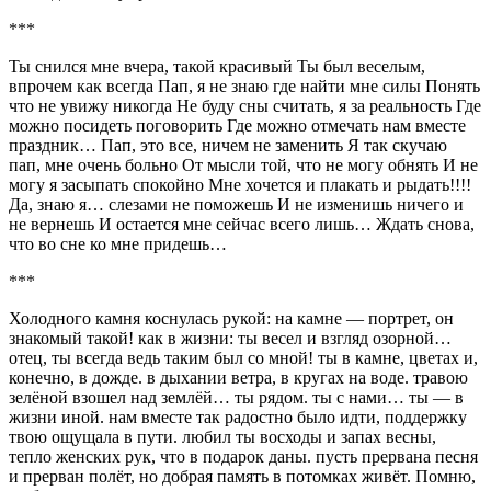
***
Ты снился мне вчера, такой красивый Ты был веселым,
впрочем как всегда Пап, я не знаю где найти мне силы Понять
что не увижу никогда Не буду сны считать, я за реальность Где
можно посидеть поговорить Где можно отмечать нам вместе
праздник… Пап, это все, ничем не заменить Я так скучаю
пап, мне очень больно От мысли той, что не могу обнять И не
могу я засыпать спокойно Мне хочется и плакать и рыдать!!!!
Да, знаю я… слезами не поможешь И не изменишь ничего и
не вернешь И остается мне сейчас всего лишь… Ждать снова,
что во сне ко мне придешь…
***
Холодного камня коснулась рукой: на камне — портрет, он
знакомый такой! как в жизни: ты весел и взгляд озорной…
отец, ты всегда ведь таким был со мной! ты в камне, цветах и,
конечно, в дожде. в дыхании ветра, в кругах на воде. травою
зелёной взошел над землёй… ты рядом. ты с нами… ты — в
жизни иной. нам вместе так радостно было идти, поддержку
твою ощущала в пути. любил ты восходы и запах весны,
тепло женских рук, что в подарок даны. пусть прервана песня
и прерван полёт, но добрая память в потомках живёт. Помню,