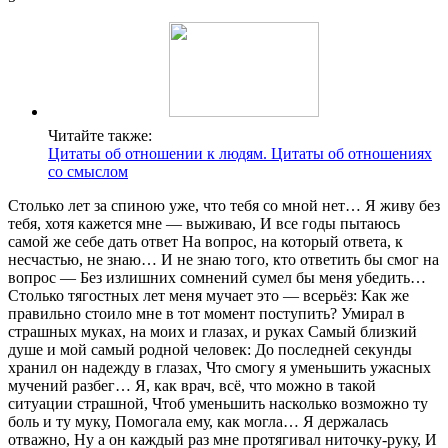
Читайте также:
Цитаты об отношении к людям. Цитаты об отношениях
со смыслом
Столько лет за спиною уже, что тебя со мной нет… Я живу без
тебя, хотя кажется мне — выживаю, И все годы пытаюсь
самой же себе дать ответ На вопрос, на который ответа, к
несчастью, не знаю… И не знаю того, кто ответить бы смог на
вопрос — Без излишних сомнений сумел бы меня убедить…
Столько тягостных лет меня мучает это — всерьёз: Как же
правильно стоило мне в тот момент поступить? Умирал в
страшных муках, на моих и глазах, и руках Самый близкий
душе и мой самый родной человек: До последней секунды
хранил он надежду в глазах, Что смогу я уменьшить ужасных
мучений разбег… Я, как врач, всё, что можно в такой
ситуации страшной, Чтоб уменьшить насколько возможно ту
боль и ту муку, Помогала ему, как могла… Я держалась
отважно, Ну а он каждый раз мне протягивал ниточку-руку, И