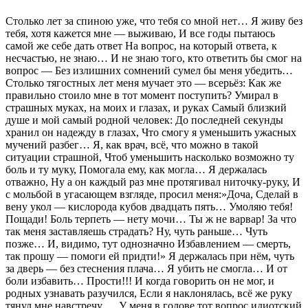
Столько лет за спиною уже, что тебя со мной нет… Я живу без
тебя, хотя кажется мне — выживаю, И все годы пытаюсь
самой же себе дать ответ На вопрос, на который ответа, к
несчастью, не знаю… И не знаю того, кто ответить бы смог на
вопрос — Без излишних сомнений сумел бы меня убедить…
Столько тягостных лет меня мучает это — всерьёз: Как же
правильно стоило мне в тот момент поступить? Умирал в
страшных муках, на моих и глазах, и руках Самый близкий
душе и мой самый родной человек: До последней секунды
хранил он надежду в глазах, Что смогу я уменьшить ужасных
мучений разбег… Я, как врач, всё, что можно в такой
ситуации страшной, Чтоб уменьшить насколько возможно ту
боль и ту муку, Помогала ему, как могла… Я держалась
отважно, Ну а он каждый раз мне протягивал ниточку-руку, И
с мольбой в угасающем взгляде, просил меня:»Доча, Сделай в
вену укол — кислорода кубов двадцать пять… Умоляю тебя!
Пощади! Боль терпеть — нету мочи… Ты ж не варвар! За что
так меня заставляешь страдать? Ну, чуть раньше… Чуть
позже… И, видимо, тут однозначно Избавлением — смерть,
так прошу — помоги ей придти!» Я держалась при нём, чуть
за дверь — без стеснения плача… Я убить не смогла… И от
боли избавить… Прости!!! И когда говорить он не мог, и
родных узнавать разучился, Если я наклонялась, всё же руку
тянул мне навстречу … У меня в голове тот вопрос идиотский