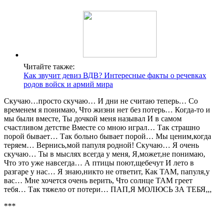
Читайте также:
Как звучит девиз ВДВ? Интересные факты о речевках
родов войск и армий мира
Скучаю…просто скучаю… И дни не считаю теперь… Со
временем я понимаю, Что жизни нет без потерь… Когда-то и
мы были вместе, Ты дочкой меня называл И в самом
счастливом детстве Вместе со мною играл… Так страшно
порой бывает… Так больно бывает порой… Мы ценим,когда
теряем… Вернись,мой папуля родной! Скучаю… Я очень
скучаю… Ты в мыслях всегда у меня, Я,может,не понимаю,
Что это уже навсегда… А птицы поют,щебечут И лето в
разгаре у нас… Я знаю,никто не ответит, Как ТАМ, папуля,у
вас… Мне хочется очень верить, Что солнце ТАМ греет
тебя… Так тяжело от потери… ПАП,Я МОЛЮСЬ ЗА ТЕБЯ,,,
***