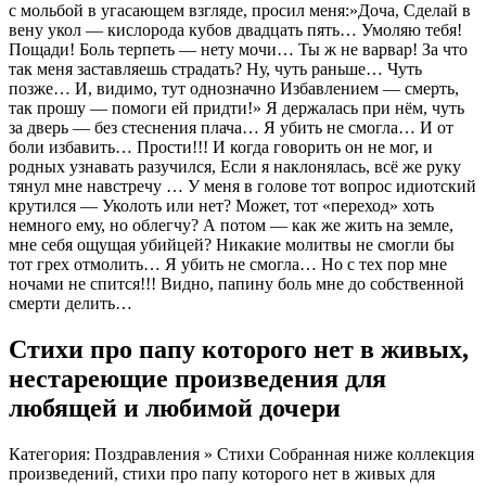
с мольбой в угасающем взгляде, просил меня:»Доча, Сделай в
вену укол — кислорода кубов двадцать пять… Умоляю тебя!
Пощади! Боль терпеть — нету мочи… Ты ж не варвар! За что
так меня заставляешь страдать? Ну, чуть раньше… Чуть
позже… И, видимо, тут однозначно Избавлением — смерть,
так прошу — помоги ей придти!» Я держалась при нём, чуть
за дверь — без стеснения плача… Я убить не смогла… И от
боли избавить… Прости!!! И когда говорить он не мог, и
родных узнавать разучился, Если я наклонялась, всё же руку
тянул мне навстречу … У меня в голове тот вопрос идиотский
крутился — Уколоть или нет? Может, тот «переход» хоть
немного ему, но облегчу? А потом — как же жить на земле,
мне себя ощущая убийцей? Никакие молитвы не смогли бы
тот грех отмолить… Я убить не смогла… Но с тех пор мне
ночами не спится!!! Видно, папину боль мне до собственной
смерти делить…
Стихи про папу которого нет в живых,
нестареющие произведения для
любящей и любимой дочери
Категория: Поздравления » Стихи Собранная ниже коллекция
произведений, стихи про папу которого нет в живых для