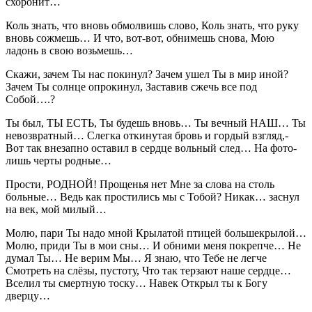
схоронит…
Коль знать, что вновь обмолвишь слово, Коль знать, что руку
вновь сожмешь… И что, вот-вот, обнимешь снова, Мою
ладонь в свою возьмешь…
Скажи, зачем Ты нас покинул? Зачем ушел Ты в мир иной?
Зачем Ты солнце опрокинул, Заставив сжечь все под
Собой….?
Ты был, ТЫ ЕСТЬ, Ты будешь вновь… Ты вечный НАШ… Ты
невозвратный… Слегка откинутая бровь и гордый взгляд,-
Вот так внезапно оставил в сердце вольный след… На фото-
лишь черты родные…
Прости, РОДНОЙ! Прощенья нет Мне за слова на столь
больные… Ведь как простились мы с Тобой? Никак… заснул
на век, мой милый…
Молю, пари Ты надо мной Крылатой птицей большекрылой…
Молю, приди Ты в мои сны… И обними меня покрепче… Не
думал Ты… Не верим Мы… Я знаю, что Тебе не легче
Смотреть на слёзы, пустоту, Что так терзают наше сердце…
Вселил ты смертную тоску… Навек Открыл ты к Богу
дверцу…