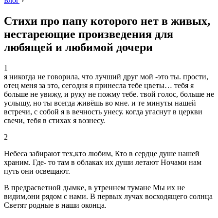
Блог
›
Стихи про папу которого нет в живых,
нестареющие произведения для
любящей и любимой дочери
1
я никогда не говорила, что лучший друг мой -это ты. прости,
отец меня за это, сегодня я принесла тебе цветы… тебя я
больше не увижу, и руку не пожму тебе. твой голос, больше не
услышу, но ты всегда живёшь во мне. и те минуты нашей
встречи, с собой я в вечность унесу. когда угаснут в церкви
свечи, тебя в стихах я вознесу.
2
Небеса забирают тех,кто любим, Кто в сердце душе нашей
храним. Где- то там в облаках их души летают Ночами нам
путь они освещают.
В предрасветной дымке, в утреннем тумане Мы их не
видим,они рядом с нами. В первых лучах восходящего солнца
Светят родные в наши оконца.