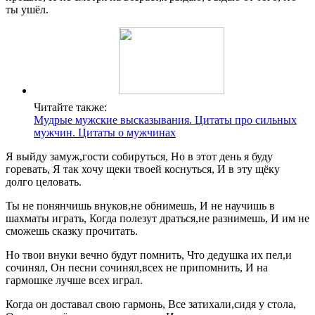
ты ушёл.
Читайте также:
Мудрые мужские высказывания. Цитаты про сильных
мужчин. Цитаты о мужчинах
Я выйду замуж,гости собируться, Но в этот день я буду
горевать, Я так хочу щеки твоей коснуться, И в эту щёку
долго целовать.
Ты не понянчишь внуков,не обнимешь, И не научишь в
шахматы играть, Когда полезут драться,не разнимешь, И им не
сможешь сказку прочитать.
Но твои внуки вечно будут помнить, Что дедушка их пел,и
сочинял, Он песни сочинял,всех не припомнить, И на
гармошке лучше всех играл.
Когда он доставал свою гармонь, Все затихали,сидя у стола,