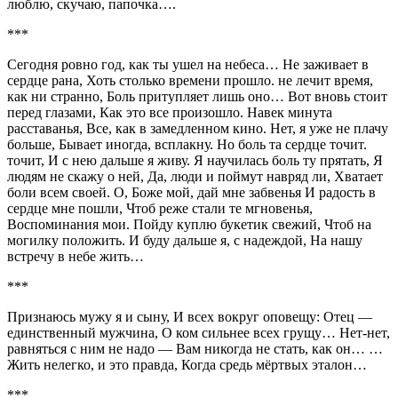
люблю, скучаю, папочка….
***
Сегодня ровно год, как ты ушел на небеса… Не заживает в
сердце рана, Хоть столько времени прошло. не лечит время,
как ни странно, Боль притупляет лишь оно… Вот вновь стоит
перед глазами, Как это все произошло. Навек минута
расставанья, Все, как в замедленном кино. Нет, я уже не плачу
больше, Бывает иногда, всплакну. Но боль та сердце точит.
точит, И с нею дальше я живу. Я научилась боль ту прятать, Я
людям не скажу о ней, Да, люди и поймут навряд ли, Хватает
боли всем своей. О, Боже мой, дай мне забвенья И радость в
сердце мне пошли, Чтоб реже стали те мгновенья,
Воспоминания мои. Пойду куплю букетик свежий, Чтоб на
могилку положить. И буду дальше я, с надеждой, На нашу
встречу в небе жить…
***
Признаюсь мужу я и сыну, И всех вокруг оповещу: Отец —
единственный мужчина, О ком сильнее всех грущу… Нет-нет,
равняться с ним не надо — Вам никогда не стать, как он… …
Жить нелегко, и это правда, Когда средь мёртвых эталон…
***