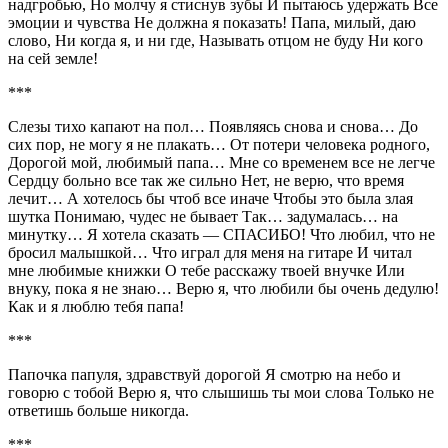
надгробью, Но молчу я стиснув зубы И пытаюсь удержать Все
эмоции и чувства Не должна я показать! Папа, милый, даю
слово, Ни когда я, и ни где, Называть отцом не буду Ни кого
на сей земле!
***
Слезы тихо капают на пол… Появляясь снова и снова… До
сих пор, не могу я не плакать… От потери человека родного,
Дорогой мой, любимый папа… Мне со временем все не легче
Сердцу больно все так же сильно Нет, не верю, что время
лечит… А хотелось бы чтоб все иначе Чтобы это была злая
шутка Понимаю, чудес не бывает Так… задумалась… на
минутку… Я хотела сказать — СПАСИБО! Что любил, что не
бросил малышкой… Что играл для меня на гитаре И читал
мне любимые книжки О тебе расскажу твоей внучке Или
внуку, пока я не знаю… Верю я, что любили бы очень дедулю!
Как и я люблю тебя папа!
***
Папочка папуля, здравствуй дорогой Я смотрю на небо и
говорю с тобой Верю я, что слышишь ты мои слова Только не
ответишь больше никогда.
***