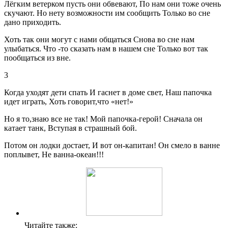
Лёгким ветерком пусть они обвевают, По нам они тоже очень
скучают. Но нету возможности им сообщить Только во сне
дано приходить.
Хоть так они могут с нами общаться Снова во сне нам
улыбаться. Что -то сказать нам в нашем сне Только вот так
пообщаться из вне.
3
Когда уходят дети спать И гаснет в доме свет, Наш папочка
идет играть, Хоть говорит,что «нет!»
Но я то,знаю все не так! Мой папочка-герой! Сначала он
катает танк, Вступая в страшный бой.
Потом он лодки достает, И вот он-капитан! Он смело в ванне
поплывет, Не ванна-океан!!!
Читайте также: