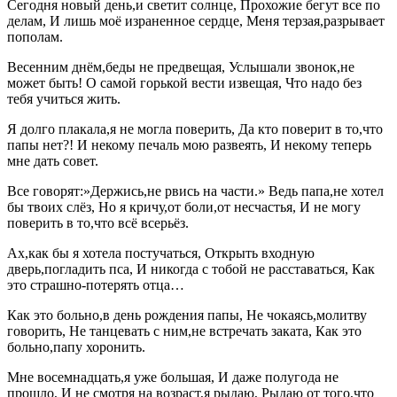
Сегодня новый день,и светит солнце, Прохожие бегут все по
делам, И лишь моё израненное сердце, Меня терзая,разрывает
пополам.
Весенним днём,беды не предвещая, Услышали звонок,не
может быть! О самой горькой вести извещая, Что надо без
тебя учиться жить.
Я долго плакала,я не могла поверить, Да кто поверит в то,что
папы нет?! И некому печаль мою развеять, И некому теперь
мне дать совет.
Все говорят:»Держись,не рвись на части.» Ведь папа,не хотел
бы твоих слёз, Но я кричу,от боли,от несчастья, И не могу
поверить в то,что всё всерьёз.
Ах,как бы я хотела постучаться, Открыть входную
дверь,погладить пса, И никогда с тобой не расставаться, Как
это страшно-потерять отца…
Как это больно,в день рождения папы, Не чокаясь,молитву
говорить, Не танцевать с ним,не встречать заката, Как это
больно,папу хоронить.
Мне восемнадцать,я уже большая, И даже полугода не
прошло, И не смотря на возраст,я рыдаю, Рыдаю от того,что