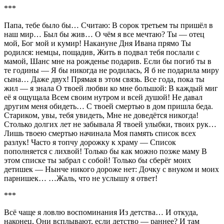
***
Папа, тебе было бы… Считаю: В сорок третьем ты пришёл в
наш мир… Был бы жив… О чём я все мечтаю? Ты — отец
мой, Бог мой и кумир! Накануне Дня Ивана прямо Ты
родился: немцы, пощадив, Жить в подвал тебя послали с
мамой, Шанс мне на рожденье подарив. Если бы погиб ты в
те годины — Я бы никогда не родилась, Я б не подарила миру
сына… Даже двух! Прямая в этом связь. Все года, пока ты
жил — я знала О твоей любви ко мне большой: В каждый миг
её я ощущала Всем своим нутром и всей душой! Не давал
другим меня обидеть… С твоей смертью в дом пришла беда.
Стариком, увы, тебя увидеть, Мне не доведётся никогда!
Столько долгих лет не забывала Я твоей улыбки, твоих рук…
Лишь твоею смертью начинала Моя память список всех
разлук! Часто я топчу дорожку к храму — Список
пополняется с лихвой! Только бы как можно позже маму В
этом списке ты забрал с собой! Только бы сберёг моих
детишек — Нынче никого дороже нет: Дочку с внуком и моих
парнишек… …Жаль, что не услышу я ответ!
***
Всё чаще я ловлю воспоминания Из детства… И откуда,
наконец, Они всплывают, если детство — раннее? И там