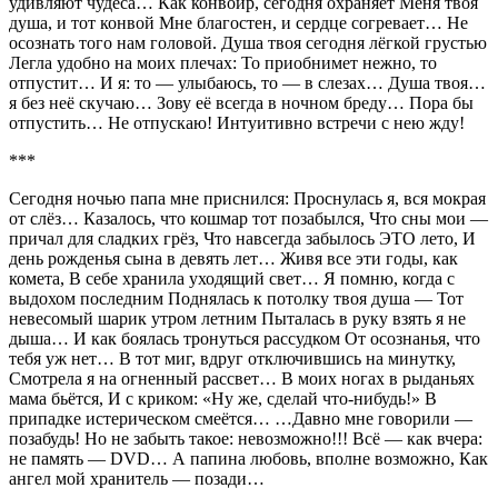
удивляют чудеса… Как конвоир, сегодня охраняет Меня твоя
душа, и тот конвой Мне благостен, и сердце согревает… Не
осознать того нам головой. Душа твоя сегодня лёгкой грустью
Легла удобно на моих плечах: То приобнимет нежно, то
отпустит… И я: то — улыбаюсь, то — в слезах… Душа твоя…
я без неё скучаю… Зову её всегда в ночном бреду… Пора бы
отпустить… Не отпускаю! Интуитивно встречи с нею жду!
***
Сегодня ночью папа мне приснился: Проснулась я, вся мокрая
от слёз… Казалось, что кошмар тот позабылся, Что сны мои —
причал для сладких грёз, Что навсегда забылось ЭТО лето, И
день рожденья сына в девять лет… Живя все эти годы, как
комета, В себе хранила уходящий свет… Я помню, когда с
выдохом последним Поднялась к потолку твоя душа — Тот
невесомый шарик утром летним Пыталась в руку взять я не
дыша… И как боялась тронуться рассудком От осознанья, что
тебя уж нет… В тот миг, вдруг отключившись на минутку,
Смотрела я на огненный рассвет… В моих ногах в рыданьях
мама бьётся, И с криком: «Ну же, сделай что-нибудь!» В
припадке истерическом смеётся… …Давно мне говорили —
позабудь! Но не забыть такое: невозможно!!! Всё — как вчера:
не память — DVD… А папина любовь, вполне возможно, Как
ангел мой хранитель — позади…