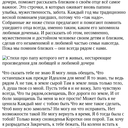
дочери, поможет рассказать близким о своём отце всё самое
важное. Это строчки, в которых оживает вновь папина
улыбка, мужественность, забота. Каждый год мы традиционно
весной поминаем ушедших, потому что «так надо».
Собранные же ниже стихи предлагают и помогают помнить
ушедшего отца всегда, именно таким, каким его запомнила
любимая доченька. И рассказать об этом, несомненно,
мужественном и достойном человеке своим детям и близким,
сделав его незаменимой и любимой частью семьи навсегда.
Пока мы помним близких – они всегда рядом с нами.
Что сказать тебе не знаю Я могу лишь обещать, Что
останешься как прежде Идеалом для меня! Я то знаю, ты ведь
рядом А не там, в земле сырой Там в земле лишь только тело,
А душа твоя со мной. Пусть тебя я и не вижу, Зато чувствую
всегда, Что ты рядом,освещаешь, Все дороги по земле, И от
боли защищаешь Ты меня за все прости! Может быть я не
ценила Каждый миг с тобою быть Что же мне такое сделать,
Чтоб вину всю замолить? Ни могу ни что исправить, Нет
возможности такой Не могу вернуть я время, Я б тогда была с
тобой! Только вижу сновиденья Коротки они порой. Так хочу
я разрыдаться Закричать, к тебе бежать, На колени встать к