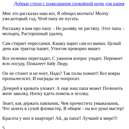
Добрые стихи с пожеланием спокойной ночи для парня
Мне это рассказал наш кот, Я обещал молчать! Молчу
уже,который год, Чтоб папу не пугать.
Расскажу я вам про папу – Не раззяву, не растяпу. Этот папа –
молодец, Расторопный удалец.
Сам стирает перессанки. Кашку варит сам из манки, Целый
день как трактор пашет, Утюгом проворно машет.
Все пеленки перегладит, С ужином вопрос уладит. Перемоет
всю посуду, Пожалеет бабу Люду.
Он не стонет и не ноет, Надо? Так полы помоет! Все ковры
пропылесосит, И награды не попросит.
Дочерей в кровать уложит. А еще наш папа может Починить
жене заколку, Нитку вдеть помочь в иголку.
Знает, как держать паяльник, Чем прочистить умывальник,
Что залить в сухой фломастер, В общем – на все руки мастер!
Красота у них в квартире! Ай, да папа!! Лучший в мире!!!
5