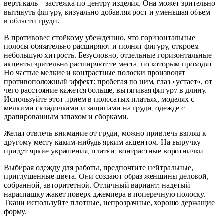
вертикаль – застежка по центру изделия. Она может зрительно
вытянуть фигуру, визуально добавляя рост и уменьшая объем
в области груди.
В противовес стойкому убеждению, что горизонтальные
полосы обязательно расширяют и полнят фигуру, откроем
небольшую хитрость. Безусловно, отдельные горизонтальные
акценты зрительно расширяют те места, по которым проходят.
Но частые мелкие и контрастные полоски производят
противоположный эффект: пробегая по ним, глаз «устает», от
чего расстояние кажется больше, вытягивая фигуру в длину.
Используйте этот прием в полосатых платьях, моделях с
мелкими складочками и защипами на груди, одежде с
драпированным запахом и сборками.
Желая отвлечь внимание от груди, можно привлечь взгляд к
другому месту каким-нибудь ярким акцентом. На выручку
придут яркие украшения, платки, контрастные воротнички.
Выбирая одежду для работы, предпочтите нейтральные,
приглушенные цвета. Они создают образ женщины деловой,
собранной, авторитетной. Отличный вариант: надетый
нараспашку жакет поверх джемпера в поперечную полоску.
Ткани используйте плотные, непрозрачные, хорошо держащие
форму.