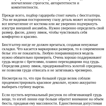
впечатление строгости, авторитетности и
компетентности.
Прежде всего, подбор гардероба стоит начать с бюстгалтера.
Эта не видимая постороннему глазу деталь может испортить
все впечатление от костюма или же уверенно подчеркнуть
изнутри внешний ансамбль. Нужно уверенно определить свой
размер, фасон, длину лямок, чтобы чувствовать себя
комфортно и красиво.
Бюстгалтер нигде не должен врезаться, создавая ненужные
складки. Что касается маркировки размеров, то в современном
белье это не показатель. Любую понравившуюся модель
нужно обязательно примерить. Очень хорошо поддерживают
грудь модели с бретелями, плавно переходящими под грудь.
Определяя длину лямок, придерживайтесь золотой середины,
не позволяя груди отвисать и не затягиваясь чрезмерно.
Несмотря на то, что при большой груди велик соблазн
продемонстрировать красивое декольте, нужно аккуратно
выбирать глубину выреза.
Если пустить вертикальный рисунок по обтягивающей грудь
вещи, то изгиб линии еще больше обратит внимание на объем
бюста, придавая ему массивности. Единственная допустимая