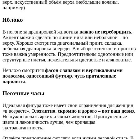
верх, искусственный объём верха (небольшие воланы,
например).
Яблоко
В погоне за драпировкой животика
важно не переборщить
.
Акцент можно сделать по линии низа или небольшой – по
верху. Хорошо смотрится диагональный принт, складка,
небольшая драпировка впереди. В выборе оттенков и принтов
тоже важна умеренность. Предпочтительны однотонные или
структурные платья, нежелательны цветастые и аляповатые.
Неплохо смотрится
фасон с запахом и вертикальными
полосами, однотонный футляр, чуть приталенные
варианты
.
Песочные часы
Идеальная фигура тоже имеет свои ограничения для женщин
«в возрасте».
Элегантно, скромно и дорого – вот ваш девиз
.
Не нужно делать ярких и явных акцентов. Приглушенные
цвета и лаконичность лучше, чем кричащая
экстравагантность.
Отдайте предпочтение футляру, если нужен деловой стиль. В