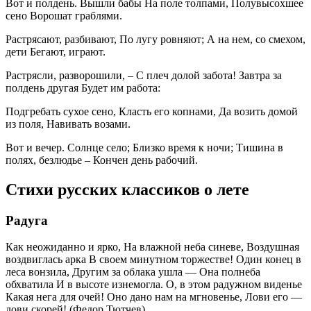
Вот и полдень. Вышли бабы На поле толпами, Полувысохшее
сено Ворошат граблями.
Растрясают, разбивают, По лугу ровняют; А на нем, со смехом,
дети Бегают, играют.
Растрясли, разворошили, – С плеч долой забота! Завтра за
полдень другая Будет им работа:
Подгребать сухое сено, Класть его копнами, Да возить домой
из поля, Навивать возами.
Вот и вечер. Солнце село; Близко время к ночи; Тишина в
полях, безлюдье – Кончен день рабочий.
Стихи русских классиков о лете
Радуга
Как неожиданно и ярко, На влажной неба синеве, Воздушная
воздвиглась арка В своем минутном торжестве! Один конец в
леса вонзила, Другим за облака ушла — Она полнеба
обхватила И в высоте изнемогла. О, в этом радужном виденье
Какая нега для очей! Оно дано нам на мгновенье, Лови его —
лови скорей! (Федор Тютчев)