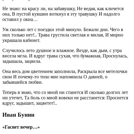
Не знаю: на красу ли, на забавушку, Не ведая, как кличется
она, В пустой кувшин воткнул я эту травушку И надолго
оставил у окна…
Уж сколько лет с поездки этой минуло. Бежали дни. Чего в
них только нет!.. Трава грустила светлая и милая, И мирно
украшала кабинет.
Случилось лето душное и влажное. Везде, как дым, с утра
висела мгла. И вдруг трава сухая, что бумажная, Проснулась,
задышала, зацвела.
Она весь дом цветением заполнила, Раскрыла все метелочки
свои И почему-то тихо мне напомнила О давней, о
забывшейся любви.
Теперь я знаю, что со мной ни станется И сколько долгих лет
ни утечет, Та боль со мной вовеки не расстанется: Проснется
вдруг, задышит, зацветет!..
Иван Бунин
«Гаснет вечер…»