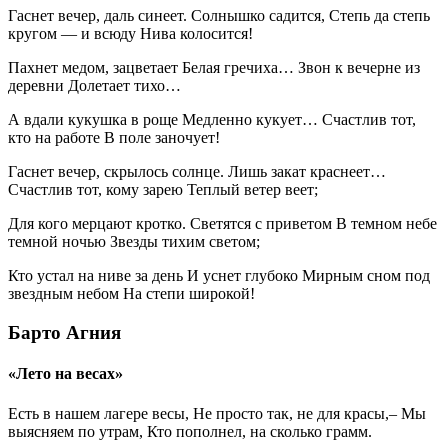
Гаснет вечер, даль синеет. Солнышко садится, Степь да степь
кругом — и всюду Нива колосится!
Пахнет медом, зацветает Белая гречиха… Звон к вечерне из
деревни Долетает тихо…
А вдали кукушка в роще Медленно кукует… Счастлив тот,
кто на работе В поле заночует!
Гаснет вечер, скрылось солнце. Лишь закат краснеет…
Счастлив тот, кому зарею Теплый ветер веет;
Для кого мерцают кротко. Светятся с приветом В темном небе
темной ночью Звезды тихим светом;
Кто устал на ниве за день И уснет глубоко Мирным сном под
звездным небом На степи широкой!
Барто Агния
«Лето на весах»
Есть в нашем лагере весы, Не просто так, не для красы,– Мы
выясняем по утрам, Кто пополнел, на сколько грамм.