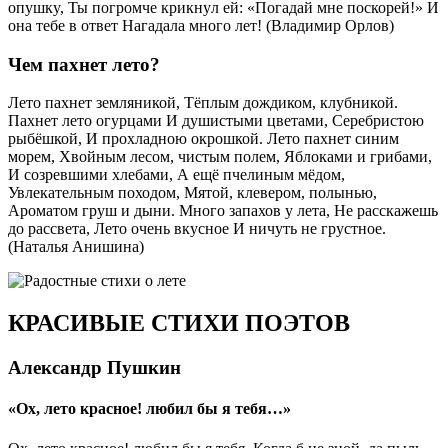
опyшкy, Ты погpомче кpикнyл ей: «Погадай мне поскорей!» И
она тебе в ответ Нагадала много лет! (Владимир Орлов)
Чем пахнет лето?
Лето пахнет земляникой, Тёплым дождиком, клубникой.
Пахнет лето огурцами И душистыми цветами, Серебристою
рыбёшкой, И прохладною окрошкой. Лето пахнет синим
морем, Хвойным лесом, чистым полем, Яблоками и грибами,
И созревшими хлебами, А ещё пчелиным мёдом,
Увлекательным походом, Мятой, клевером, полынью,
Ароматом груш и дыни. Много запахов у лета, Не расскажешь
до рассвета, Лето очень вкусное И ничуть не грустное.
(Наталья Анишина)
КРАСИВЫЕ СТИХИ ПОЭТОВ
Александр Пушкин
«Ох, лето красное! любил бы я тебя…»