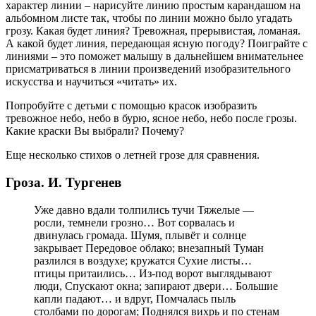
характер линии – нарисуйте линию простым карандашом на
альбомном листе так, чтобы по линии можно было угадать
грозу. Какая будет линия? Тревожная, прерывистая, ломаная.
А какой будет линия, передающая ясную погоду? Поиграйте с
линиями – это поможет малышу в дальнейшем внимательнее
присматриваться в линии произведений изобразительного
искусства и научиться «читать» их.
Попробуйте с детьми с помощью красок изобразить
тревожное небо, небо в бурю, ясное небо, небо после грозы.
Какие краски Вы выбрали? Почему?
Еще несколько стихов о летней грозе для сравнения.
Гроза. И. Тургенев
Уже давно вдали толпились тучи Тяжелые —
росли, темнели грозно… Вот сорвалась и
двинулась громада. Шумя, плывёт и солнце
закрывает Передовое облако; внезапный Туман
разлился в воздухе; кружатся Сухие листы…
птицы притаились… Из-под ворот выглядывают
люди, Спускают окна; запирают двери… Большие
капли падают… и вдруг, Помчалась пыль
столбами по дорогам; Поднялся вихрь и по стенам