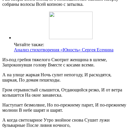
собраны волосы Всей копною с затылка.
Читайте также:
Анализ стихотворения «Юность» Сергея Есенина
Из-под гребня тяжелого Смотрит женщина в шлеме,
Запрокинувши голову Вместе с косами всеми.
А на улице жаркая Ночь сулит непогоду, И расходятся,
шаркая, По домам пешеходы.
Гром отрывистый слышится, Отдающийся резко, И от ветра
колышется На окне занавеска.
Наступает безмолвие, Но по-прежнему парит, И по-прежнему
молнии В небе шарят и шарят.
А когда светозарное Утро знойное снова Сушит лужи
бульварные После ливня ночного,