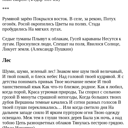
***
Румяной зарёю Покрылся восток. В селе, за рекою, Потух
огонёк. Росой окропились Цветы на полях. Стада
пробудились На мягких лугах.
Седые туманы Плывут к облакам, Гусей караваны Несутся к
лугам. Проснулися люди, Спешат на поля, Явилося Солнце,
Ликует земля. (Александр Пушкин)
Лес
Шуми, шуми, зеленый лес! Знаком мне шум твой величавый,
И твой покой, и блеск небес Над головой твоей кудрявой. Я с
детства понимать привык Твое молчание немое И твой
таинственный язык Как что-то близкое, родное. Как я любил,
когда порой, Краса угрюмая природы, Ты спорил с сильною
грозой В минуты страшной непогоды, Когда больших твоих
дубов Вершины темные качались И сотни разных голосов В
твоей глуши перекликались… Или когда светило дня На
дальнем западе сияло И ярким пурпуром огня Твою одежду
освещало. Меж тем в глуши твоих дерев Была уж ночь, а над
тобою Цепь разноцветных облаков Тянулась пестрою грядою.
(Иван Никитин)