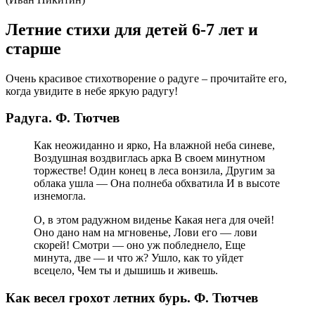
Летние стихи для детей 6-7 лет и
старше
Очень красивое стихотворение о радуге – прочитайте его,
когда увидите в небе яркую радугу!
Радуга. Ф. Тютчев
Как неожиданно и ярко, На влажной неба синеве,
Воздушная воздвиглась арка В своем минутном
торжестве! Один конец в леса вонзила, Другим за
облака ушла — Она полнеба обхватила И в высоте
изнемогла.
О, в этом радужном виденье Какая нега для очей!
Оно дано нам на мгновенье, Лови его — лови
скорей! Смотри — оно уж побледнело, Еще
минута, две — и что ж? Ушло, как то уйдет
всецело, Чем ты и дышишь и живешь.
Как весел грохот летних бурь. Ф. Тютчев