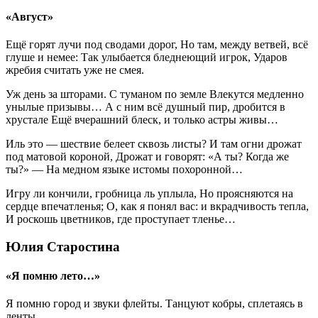
«Август»
Ещё горят лучи под сводами дорог, Но там, между ветвей, всё
глуше и немее: Так улыбается бледнеющий игрок, Ударов
жребия считать уже не смея.
Уж день за шторами. С туманом по земле Влекутся медленно
унылые призывы… А с ним всё душный пир, дробится в
хрустале Ещё вчерашний блеск, и только астры живы…
Иль это — шествие белеет сквозь листы? И там огни дрожат
под матовой короной, Дрожат и говорят: «А ты? Когда же
ты?» — На медном языке истомы похоронной…
Игру ли кончили, гробница ль уплыла, Но проясняются на
сердце впечатленья; О, как я понял вас: и вкрадчивость тепла,
И роскошь цветников, где проступает тленье…
Юлия Старостина
«Я помню лето…»
Я помню город и звуки флейты. Танцуют кобры, сплетаясь в
ленты.