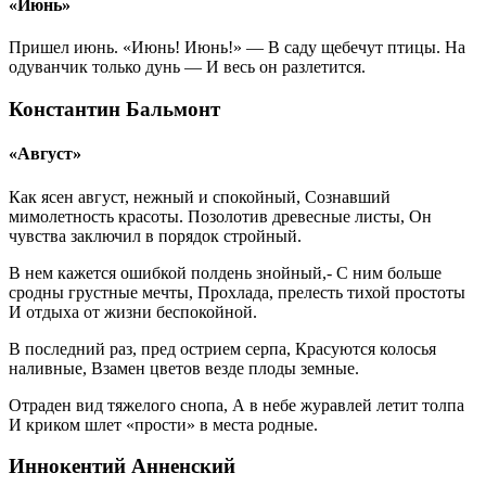
«Июнь»
Пришел июнь. «Июнь! Июнь!» — В саду щебечут птицы. На
одуванчик только дунь — И весь он разлетится.
Константин Бальмонт
«Август»
Как ясен август, нежный и спокойный, Сознавший
мимолетность красоты. Позолотив древесные листы, Он
чувства заключил в порядок стройный.
В нем кажется ошибкой полдень знойный,- С ним больше
сродны грустные мечты, Прохлада, прелесть тихой простоты
И отдыха от жизни беспокойной.
В последний раз, пред острием серпа, Красуются колосья
наливные, Взамен цветов везде плоды земные.
Отраден вид тяжелого снопа, А в небе журавлей летит толпа
И криком шлет «прости» в места родные.
Иннокентий Анненский