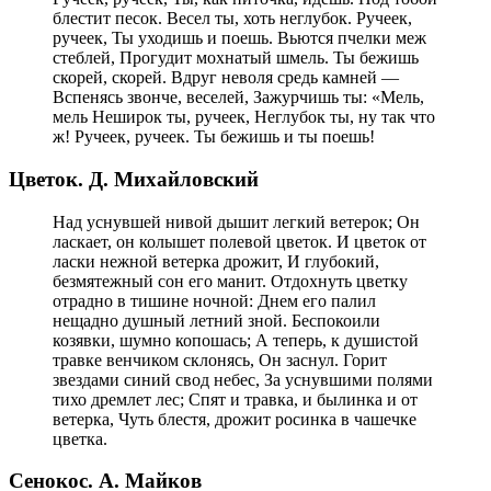
блестит песок. Весел ты, хоть неглубок. Ручеек,
ручеек, Ты уходишь и поешь. Вьются пчелки меж
стеблей, Прогудит мохнатый шмель. Ты бежишь
скорей, скорей. Вдруг неволя средь камней —
Вспенясь звонче, веселей, Зажурчишь ты: «Мель,
мель Неширок ты, ручеек, Неглубок ты, ну так что
ж! Ручеек, ручеек. Ты бежишь и ты поешь!
Цветок. Д. Михайловский
Над уснувшей нивой дышит легкий ветерок; Он
ласкает, он колышет полевой цветок. И цветок от
ласки нежной ветерка дрожит, И глубокий,
безмятежный сон его манит. Отдохнуть цветку
отрадно в тишине ночной: Днем его палил
нещадно душный летний зной. Беспокоили
козявки, шумно копошась; А теперь, к душистой
травке венчиком склонясь, Он заснул. Горит
звездами синий свод небес, За уснувшими полями
тихо дремлет лес; Спят и травка, и былинка и от
ветерка, Чуть блестя, дрожит росинка в чашечке
цветка.
Сенокос. А. Майков