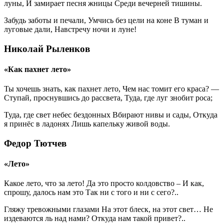
луны, И замирает песня жницы Среди вечерней тишины.
Забудь заботы и печали, Умчись без цели на коне В туман и
луговые дали, Навстречу ночи и луне!
Николай Рыленков
«Как пахнет лето»
Ты хочешь знать, как пахнет лето, Чем нас томит его краса? —
Ступай, проснувшись до рассвета, Туда, где луг знобит роса;
Туда, где свет небес бездонных Вбирают нивы и сады, Откуда
я принёс в ладонях Лишь капельку живой воды.
Федор Тютчев
«Лето»
Какое лето, что за лето! Да это просто колдовство – И как,
спрошу, далось нам это Так ни с того и ни с сего?..
Гляжу тревожными глазами На этот блеск, на этот свет… Не
издеваются ль над нами? Откуда нам такой привет?..