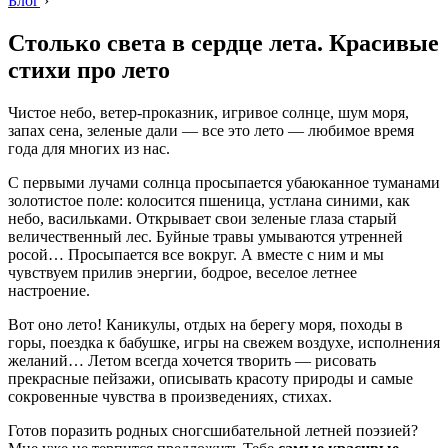
Блог
›
Столько света в сердце лета. Красивые
стихи про лето
Чистое небо, ветер-проказник, игривое солнце, шум моря,
запах сена, зеленые дали — все это лето — любимое время
года для многих из нас.
С первыми лучами солнца просыпается убаюканное туманами
золотистое поле: колосится пшеница, устлана синими, как
небо, васильками. Открывает свои зеленые глаза старый
величественный лес. Буйные травы умываются утренней
росой… Просыпается все вокруг. А вместе с ним и мы
чувствуем прилив энергии, бодрое, веселое летнее
настроение.
Вот оно лето! Каникулы, отдых на берегу моря, походы в
горы, поездка к бабушке, игры на свежем воздухе, исполнения
желаний… Летом всегда хочется творить — рисовать
прекрасные пейзажи, описывать красоту природы и самые
сокровенные чувства в произведениях, стихах.
Готов поразить родных сногсшибательной летней поэзией?