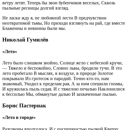
ветру летят. Теперь бы звон бубенчиков веселых, Сквозь
пыльные ресницы долгий взгляд.
Не ласки жду я, не любовной лести В предчувствии
неотвратимой тьмы, Но приходи взглянуть на рай, где вместе
Блаженны и невинны были мы.
Николай Гумилёв
«Лето»
Лето было слишком знойно, Солнце жгло с небесной кручи,
— Тяжело и беспокойно, Словно львы, бродили тучи. В это
лето пробегало В мыслях, в воздухе, в природе Золотое
покрывало Из гротесок и пародий. Точно кто-то, нам
знакомый, Уходил к пределам рая, А за ним спешили гномы,
И кружилась пыль седая. И с тяжелою печалью Наклонилися
к бессилью Мы, обманутые далью И захваченные пылью.
Борис Пастернак
«Лето в городе»
Разговоры вполголоса, И с поспешностью пылкой Кверху