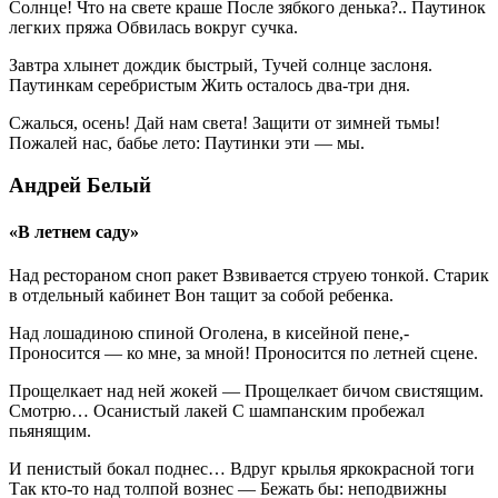
Солнце! Что на свете краше После зябкого денька?.. Паутинок
легких пряжа Обвилась вокруг сучка.
Завтра хлынет дождик быстрый, Тучей солнце заслоня.
Паутинкам серебристым Жить осталось два-три дня.
Сжалься, осень! Дай нам света! Защити от зимней тьмы!
Пожалей нас, бабье лето: Паутинки эти — мы.
Андрей Белый
«В летнем саду»
Над рестораном сноп ракет Взвивается струею тонкой. Старик
в отдельный кабинет Вон тащит за собой ребенка.
Над лошадиною спиной Оголена, в кисейной пене,-
Проносится — ко мне, за мной! Проносится по летней сцене.
Прощелкает над ней жокей — Прощелкает бичом свистящим.
Смотрю… Осанистый лакей С шампанским пробежал
пьянящим.
И пенистый бокал поднес… Вдруг крылья яркокрасной тоги
Так кто-то над толпой вознес — Бежать бы: неподвижны