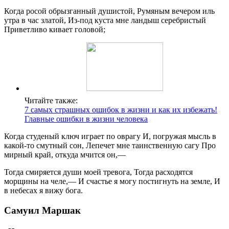
Когда росой обрызганный душистой, Румяным вечером иль
утра в час златой, Из-под куста мне ландыш серебристый
Приветливо кивает головой;
Читайте также:
7 самых страшных ошибок в жизни и как их избежать!
Главные ошибки в жизни человека
Когда студеный ключ играет по оврагу И, погружая мысль в
какой-то смутный сон, Лепечет мне таинственную сагу Про
мирный край, откуда мчится он,—
Тогда смиряется души моей тревога, Тогда расходятся
морщины на челе,— И счастье я могу постигнуть на земле, И
в небесах я вижу бога.
Самуил Маршак