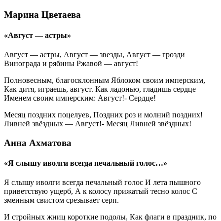
Марина Цветаева
«Август — астры»
Август — астры, Август — звезды, Август — грозди
Винограда и рябины Ржавой — август!
Полновесным, благосклонным Яблоком своим имперским,
Как дитя, играешь, август. Как ладонью, гладишь сердце
Именем своим имперским: Август!- Сердце!
Месяц поздних поцелуев, Поздних роз и молний поздних!
Ливней звёздных — Август!- Месяц Ливней звёздных!
Анна Ахматова
«Я слышу иволги всегда печальный голос…»
Я слышу иволги всегда печальный голос И лета пышного
приветствую ущерб, А к колосу прижатый тесно колос С
змеиным свистом срезывает серп.
И стройных жниц короткие подолы, Как флаги в праздник, по