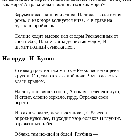
как море? А трава может волноваться как море?»
Зарумянилась вишня и слива, Налилась золотистая
рожь, И как море волнуется нива, И в траве на
лугах не пройдешь.
Солнце ходит высоко над сводом Раскаленных от
зноя небес, Пахнет липа душистая медом, И
шумит полный сумрака лес…
На пруде. И. Бунин
Ясным утром на тихом пруде Резво ласточки реют
кругом, Опускаются к самой воде, Чуть касаются
влаги крылом.
На лету они звонко поют, А вокруг зеленеют луга,
И стоит, словно зеркало, пруд, Отражая свои
берега.
И, как в зеркале, меж тростников, С берегов
опрокинулся лес, И уходит узор облаков В глубину
отраженных небес.
Облака там нежней и белей, Глубина —