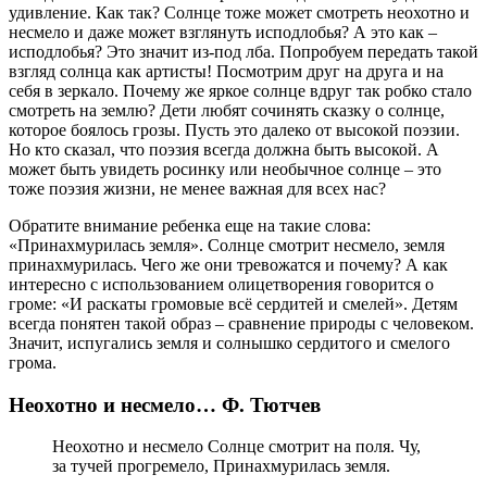
удивление. Как так? Солнце тоже может смотреть неохотно и
несмело и даже может взглянуть исподлобья? А это как –
исподлобья? Это значит из-под лба. Попробуем передать такой
взгляд солнца как артисты! Посмотрим друг на друга и на
себя в зеркало. Почему же яркое солнце вдруг так робко стало
смотреть на землю? Дети любят сочинять сказку о солнце,
которое боялось грозы. Пусть это далеко от высокой поэзии.
Но кто сказал, что поэзия всегда должна быть высокой. А
может быть увидеть росинку или необычное солнце – это
тоже поэзия жизни, не менее важная для всех нас?
Обратите внимание ребенка еще на такие слова:
«Принахмурилась земля». Солнце смотрит несмело, земля
принахмурилась. Чего же они тревожатся и почему? А как
интересно с использованием олицетворения говорится о
громе: «И раскаты громовые всё сердитей и смелей». Детям
всегда понятен такой образ – сравнение природы с человеком.
Значит, испугались земля и солнышко сердитого и смелого
грома.
Неохотно и несмело… Ф. Тютчев
Неохотно и несмело Солнце смотрит на поля. Чу,
за тучей прогремело, Принахмурилась земля.