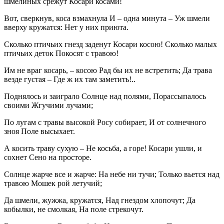
шмелиных срежут Косари косами!
Вот, сверкнув, коса взмахнула И – одна минута – Уж шмели
вверху кружатся: Нет у них приюта.
Сколько птичьих гнезд заденут Косари косою! Сколько малых
птичьих деток Покосят с травою!
Им не враг косарь, – косою Рад бы их не встретить; Да трава
везде густая – Где ж их там заметить!..
Поднялось и заиграло Солнце над полями, Порассыпалось
своими Жгучими лучами;
По лугам с травы высокой Росу собирает, И от солнечного
зноя Поле высыхает.
А косить траву сухую – Не косьба, а горе! Косари ушли, и
сохнет Сено на просторе.
Солнце жарче все и жарче: На небе ни тучи; Только вьется над
травою Мошек рой летучий;
Да шмели, жужжа, кружатся, Над гнездом хлопочут; Да
кобылки, не смолкая, На поле стрекочут.