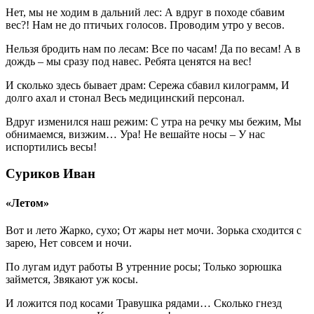
Нет, мы не ходим в дальний лес: А вдруг в походе сбавим
вес?! Нам не до птичьих голосов. Проводим утро у весов.
Нельзя бродить нам по лесам: Все по часам! Да по весам! А в
дождь – мы сразу под навес. Ребята ценятся на вес!
И сколько здесь бывает драм: Сережа сбавил килограмм, И
долго ахал и стонал Весь медицинский персонал.
Вдруг изменился наш режим: С утра на речку мы бежим, Мы
обнимаемся, визжим… Ура! Не вешайте носы – У нас
испортились весы!
Суриков Иван
«Летом»
Вот и лето Жарко, сухо; От жары нет мочи. Зорька сходится с
зарею, Нет совсем и ночи.
По лугам идут работы В утренние росы; Только зорюшка
займется, Звякают уж косы.
И ложится под косами Травушка рядами… Сколько гнезд