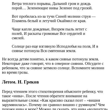
Ветра теплого порывы, Дальний гром и дождь
порой… Зеленеющие нивы Зеленее под грозой.
Вот пробилась из-за тучи Синей молнии струя —
Пламень белый и летучий Окаймил ее края.
Чаще капли дождевые, Вихрем пыль летит с
полей, И раскаты громовые Все сердитей и
смелей.
Солнце раз еще взглянуло Исподлобья на поля, И в
сиянье потонула Вся смятенная земля.
Не всегда детям понятно, в каком сияньи потонула земля.
Некоторые даже говорят, что в северное сиянии. Обсудите с
ребенком, что за сияние затмило солнце. Вспомните молнии
во время грозы.
Летом. Н. Греков
Перед чтением этого стихотворения объясните ребенку, что
такое «нива». После чтения обратите внимание на
выразительные слова: «Как красиво сказал поэт – «вишня
зарумянилась». Почему он сравнил вишню с румянцем? Чем
похожи нива и море? Можно ли сказать, что нива «волнуется»