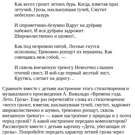
Как весел грохот летних бурь. Когда, взметая прах
летучий, Гроза, нахлынувшая тучей, Смутит
небесную лазурь
И опрометчиво-безумно Вдруг на дубраву
набежит, И вся дубрава задрожит
Широколиственно и шумно!..
Как под незримою пятой, Лесные гнутся
исполины; Тревожно ропщут их вершины, Как
совещаясь меж собой, —
И сквозь внезапную тревогу Немолчно слышен
птичий свист, И кой-где первый желтый лист,
Крутясь, слетает на дорогу…
Сравните вместе с детьми настроение этого стихотворения и
музыкального произведения А. Вивальди «Времена года.
Лето. Гроза». Еще раз перечитайте слова из стихотворения:
«весел грохот, взметая, нахлынувшая тучей, смутит, задрожит
широколиственно и шумно, тревожно ропщут, сквозь
внезапную тревогу» — какое настроение у природы и у поэта
перед грозой? А какой настроение передано композитором?
Рассмотрите вместе с детьми картину «Дети, убегающие от
грозы». Попробуйте передать характер летней грозы через