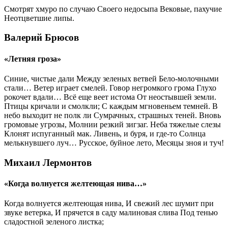
Смотрят хмуро по случаю Своего недосыпа Вековые, пахучие
Неотцветшие липы.
Валерий Брюсов
«Летняя гроза»
Синие, чистые дали Между зеленых ветвей Бело-молочными
стали… Ветер играет смелей. Говор негромкого грома Глухо
рокочет вдали… Всё еще веет истома От неостывшей земли.
Птицы кричали и смолкли; С каждым мгновеньем темней. В
небо выходит не полк ли Сумрачных, страшных теней. Вновь
громовые угрозы, Молнии резкий зигзаг. Неба тяжелые слезы
Клонят испуганный мак. Ливень, и буря, и где-то Солнца
мелькнувшего луч… Русское, буйное лето, Месяцы зноя и туч!
Михаил Лермонтов
«Когда волнуется желтеющая нива…»
Когда волнуется желтеющая нива, И свежий лес шумит при
звуке ветерка, И прячется в саду малиновая слива Под тенью
сладостной зеленого листка;