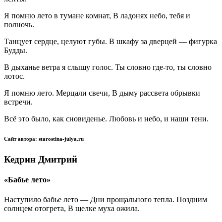
Я помню лето в тумане комнат, В ладонях небо, тебя и
полночь.
Танцует сердце, целуют губы. В шкафу за дверцей — фигурка
Будды.
В дыханье ветра я слышу голос. Ты словно где-то, ты словно
лотос.
Я помню лето. Мерцали свечи, В дыму рассвета обрывки
встречи.
Всё это было, как сновиденье. Любовь и небо, и наши тени.
Сайт автора: starostina-julya.ru
Кедрин Дмитрий
«Бабье лето»
Наступило бабье лето — Дни прощального тепла. Поздним
солнцем отогрета, В щелке муха ожила.