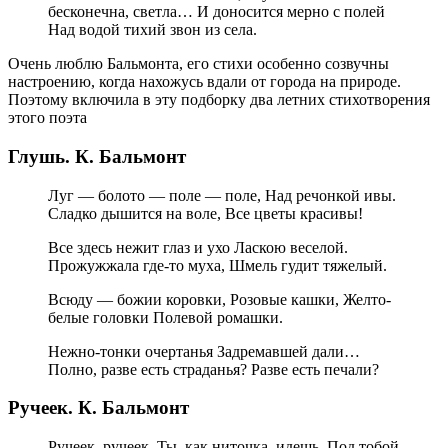
бесконечна, светла… И доносится мерно с полей
Над водой тихий звон из села.
Очень люблю Бальмонта, его стихи особенно созвучны
настроению, когда нахожусь вдали от города на природе.
Поэтому включила в эту подборку два летних стихотворения
этого поэта
Глушь. К. Бальмонт
Луг — болото — поле — поле, Над речонкой ивы.
Сладко дышится на воле, Все цветы красивы!
Все здесь нежит глаз и ухо Ласкою веселой.
Прожужжала где-то муха, Шмель гудит тяжелый.
Всюду — божии коровки, Розовые кашки, Желто-
белые головки Полевой ромашки.
Нежно-тонки очертанья Задремавшей дали…
Полно, разве есть страданья? Разве есть печали?
Ручеек. К. Бальмонт
Ручеек, ручеек, Ты, как ниточка, идешь. Под тобой