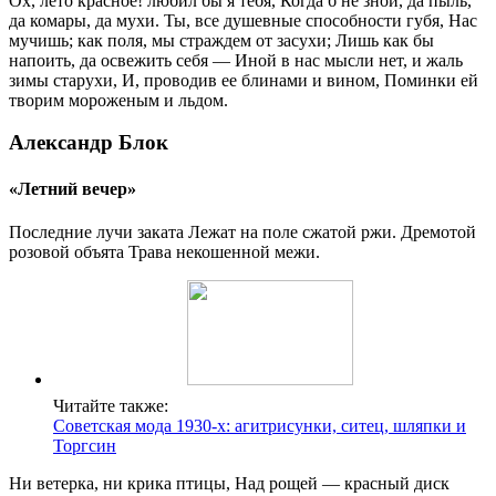
Ох, лето красное! любил бы я тебя, Когда б не зной, да пыль,
да комары, да мухи. Ты, все душевные способности губя, Нас
мучишь; как поля, мы страждем от засухи; Лишь как бы
напоить, да освежить себя — Иной в нас мысли нет, и жаль
зимы старухи, И, проводив ее блинами и вином, Поминки ей
творим мороженым и льдом.
Александр Блок
«Летний вечер»
Последние лучи заката Лежат на поле сжатой ржи. Дремотой
розовой объята Трава некошенной межи.
Читайте также:
Советская мода 1930-х: агитрисунки, ситец, шляпки и
Торгсин
Ни ветерка, ни крика птицы, Над рощей — красный диск