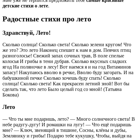
Мне уже не терпится предложить Тебе
самые красивые
детские стихи о лете
.
Радостные стихи про лето
Здравствуй, Лето!
Сколько солнца! Сколько света! Сколько зелени кругом! Что
же это? Это лето Наконец спешит к нам в дом. Певчих птиц
разноголосье! Свежий запах сочных трав, В поле спелые
колосья И грибы в тени дубрав. Сколько вкусных сладких
ягод На поляночке в лесу! Вот наемся я и на год Витаминов
запасу! Накупаюсь вволю в речке, Вволю буду загорать. И на
бабушкиной печке Сколько хочешь буду спать! Сколько
солнца! Сколько света! Как прекрасен летний зной! Вот бы
сделать так, что лето Было целый год со мной! (Татьяна
Бокова)
Лето
— Что ты мне подаришь, лето? — Много солнечного света! В
небе pадyгy-дyгy! И ромашки на лyгy! — Что ещё подаришь
мне? — Ключ, звенящий в тишине, Сосны, клёны и дубы,
Землянику и грибы! Подарю тебе кукушку, Чтобы, выйдя на