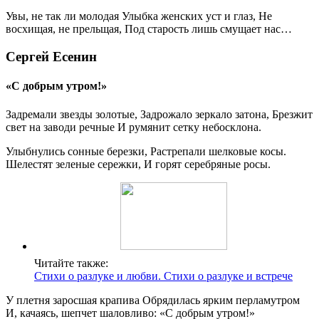
Увы, не так ли молодая Улыбка женских уст и глаз, Не
восхищая, не прельщая, Под старость лишь смущает нас…
Сергей Есенин
«С добрым утром!»
Задремали звезды золотые, Задрожало зеркало затона, Брезжит
свет на заводи речные И румянит сетку небосклона.
Улыбнулись сонные березки, Растрепали шелковые косы.
Шелестят зеленые сережки, И горят серебряные росы.
Читайте также:
Стихи о разлуке и любви. Стихи о разлуке и встрече
У плетня заросшая крапива Обрядилась ярким перламутром
И, качаясь, шепчет шаловливо: «С добрым утром!»