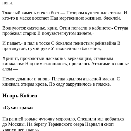
ноги.
Тяжелый камень стекла бьет — Позором купленные стекла. И
кто-то в маске восстает Над мертвенною жизнью, блеклой.
Волнуются: смятенье, крик. Огни погасли в кабинете;- Оттуда
пробежал старик В полузастегнутом жилете,-
И падает,- и пал в тоске С бокалом пенистым рейнвейна В
протянутой, сухой руке У тиховейного бассейна;-
Хрипит, проколотый насквозь Сверкающим, стальным
кинжалом: Над ним склонилось, пролилось Атласами в сиянье
алом —
Немое домино: и вновь, Плеща крылом атласной маски, С
кинжала отирая кровь, По саду закружилось в пляске.
Игорь Кобзев
«Сухая трава»
На ранней зорьке чуточку морозило, Спешили мы добраться
до Москвы, На берегу Теряевского озера Нарвал я сноп
увянувшей травы.