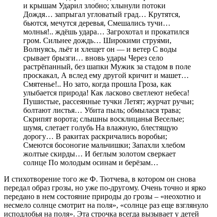
и крышам Ударил злобно; хлынули потоки
Дождя… запрыгал угловатый град… Крутятся,
бьются, мечутся деревья, Смешались тучи…
молнья!.. ждёшь удара… Загрохотал и прокатился
гром. Сильнее дождь… Широкими струя́ми,
Волнуясь, льёт и хлещет он — и ветер С воды
срывает брызги… вновь удары Через село
растрёпанный, без шапки Мужик за стадом в поле
проскакал, А вслед ему другой кричит и машет…
Смятенье!.. Но зато, когда прошла Гроза, как
улыбается природа! Как ласково светлеют небеса!
Пушистые, рассеянные тучки Летят; журчат ручьи;
болтают листья… Убита пыль; обмылася трава;
Скрипят ворота; слышны восклицанья Веселые;
шумя, слетает голубь На влажную, блестящую
дорогу… В ракитах раскричались воробьи;
Смеются босоногие мальчишки; Запахли хлебом
жолтые скирды… И беглым золотом сверкает
солнце По молодым осинам и берёзам…
И стихотворение того же Ф. Тютчева, в котором он снова
передал образ грозы, но уже по-другому. Очень точно и ярко
передано в нем состояние природы до грозы – «неохотно и
несмело солнце смотрит на поля», «солнце раз еще взглянуло
исподлобья на поля». Эта строчка всегда вызывает у детей