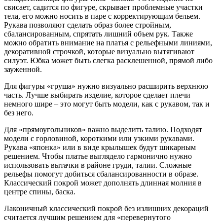
свисает, садится по фигуре, скрывает проблемные участки
тела, его можно носить в паре с корректирующим бельем.
Рукава позволяют сделать образ более стройным,
сбалансированным, спрятать лишний объем рук. Также
можно обратить внимание на платья с рельефными линиями,
декоративной строчкой, которые визуально вытягивают
силуэт. Юбка может быть слегка расклешенной, прямой либо
зауженной.
Для фигуры «груша» нужно визуально расширить верхнюю
часть. Лучше выбирать изделие, которое сделает плечи
немного шире – это могут быть модели, как с рукавом, так и
без него.
Для «прямоугольников» важно выделить талию. Подходят
модели с горловиной, короткими или узкими рукавами.
Рукава «японка» или в виде крылышек будут шикарным
решением. Чтобы платье выглядело гармонично нужно
использовать вытачки в районе груди, талии. Сложные
рельефы помогут добиться сбалансированности в образе.
Классический покрой может дополнять длинная молния в
центре спины, баска.
Лаконичный классический покрой без излишних декораций
считается лучшим решением для «перевернутого