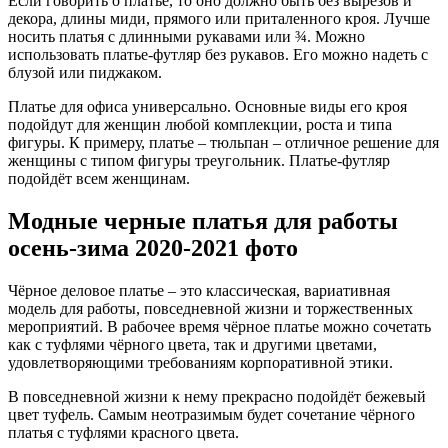
Если говорить о платье, то оно должно быть без вырезов и
декора, длины миди, прямого или приталенного кроя. Лучше
носить платья с длинными рукавами или ¾. Можно
использовать платье-футляр без рукавов. Его можно надеть с
блузой или пиджаком.
Платье для офиса универсально. Основные виды его кроя
подойдут для женщин любой комплекции, роста и типа
фигуры. К примеру, платье – тюльпан – отличное решение для
женщины с типом фигуры треугольник. Платье-футляр
подойдёт всем женщинам.
Модные черные платья для работы
осень-зима 2020-2021 фото
Чёрное деловое платье – это классическая, вариативная
модель для работы, повседневной жизни и торжественных
мероприятий. В рабочее время чёрное платье можно сочетать
как с туфлями чёрного цвета, так и другими цветами,
удовлетворяющими требованиям корпоративной этики.
В повседневной жизни к нему прекрасно подойдёт бежевый
цвет туфель. Самым неотразимым будет сочетание чёрного
платья с туфлями красного цвета.