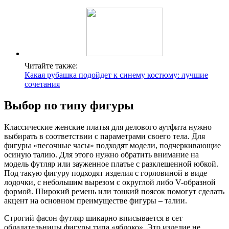
Читайте также:
Какая рубашка подойдет к синему костюму: лучшие
сочетания
Выбор по типу фигуры
Классические женские платья для делового аутфита нужно
выбирать в соответствии с параметрами своего тела. Для
фигуры «песочные часы» подходят модели, подчеркивающие
осиную талию. Для этого нужно обратить внимание на
модель футляр или зауженное платье с разклешенной юбкой.
Под такую фигуру подходят изделия с горловиной в виде
лодочки, с небольшим вырезом с округлой либо V-образной
формой. Широкий ремень или тонкий поясок помогут сделать
акцент на основном преимуществе фигуры – талии.
Строгий фасон футляр шикарно вписывается в сет
обладательницы фигуры типа «яблоко». Это изделие не