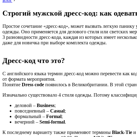
Блог
›
Строгий мужской дресс-код: как одева
Простое сочетание «дресс-код», может вызвать легкую панику 
одежды. Оно применяется для делового стиля или светских ме
3 разновидности дресс-кода, каждая из которых имеет несколь
даже для новичка при выборе комплекта одежды.
Дресс-код что это?
С английского языка термин дресс-код можно перевести как ко
от формата мероприятия.
Понятие
Dress code
появилось в Великобритании. В этой стран
Изначально существовало 4 стиля одежды. Потому классифициро
деловой –
Business
;
повседневный –
Casual
;
формальный –
Formal
;
вечерний –
Semi-formal
.
К последнему варианту также применяют термины
Black-Tie