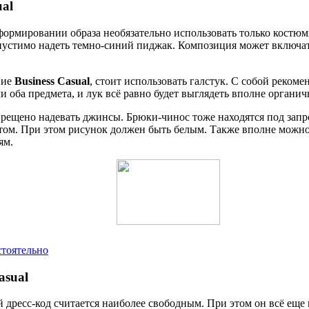
ual
формировании образа необязательно использовать только костюм
пустимо надеть темно-синий пиджак. Композиция может включат
ние
Business Casual
, стоит использовать галстук. С собой реком
 оба предмета, и лук всё равно будет выглядеть вполне органич
апрещено надевать джинсы. Брюки-чинос тоже находятся под зап
нтом. При этом рисунок должен быть белым. Также вполне можн
ям.
стоятельно
asual
дресс-код считается наиболее свободным. При этом он всё еще 