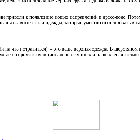
азумевает использование черного фрака. Однако бабочка в этом 
ии привели к появлению новых направлений в дресс-коде. Потом
исаны главные стили одежды, которые уместно использовать в ка
 (и на что потратиться), – это ваша верхняя одежда. В шерстян
дьте на время о функциональных куртках и парках, если только 