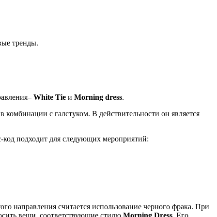
вые тренды.
правления–
White Tie
и
Morning dress
.
в комбинации с галстуком. В действительности он является
с-код подходит для следующих мероприятий:
того направления считается использование черного фрака. При
носить вещи, соответствующие стилю
Morning Dress
. Его