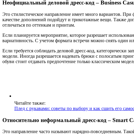
Неофициальный деловой дресс-код – Business Cas
Это стилистическое направление имеет много вариантов. При 
качестве дополнений подойдут и трикотажные вещи. Также до
отличаться по оттенкам и принтам.
Если планируется мероприятие, которое разрешает использова
вариативность. С учетом формата встречи можно снять один или
Если требуется соблюдать деловой дресс-код, категорически з
модели. Иногда разрешается надевать брюки с полосатым при
обуви стоит отдавать предпочтение только классическим модел
Читайте также:
Плед с рукавами: советы по выбору и как сшить его само
Относительно неформальный дресс-код – Smart C
Это направление часто называют нарядно-повседневным. Такой 