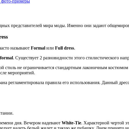
, фото-примеры
падных представителей мира моды. Именно они задают общемиро
ress
 часто называют
Formal
или
Full dress
.
 formal
. Существует 2 разновидности этого стилистического на
кой стиль не ограничивается стандартным лаконичным костюмом 
исле мероприятий.
рана регламентировала правила его использования. Данный дрес
итании.
времени дня. Вечером надевают
White-Tie
. Характерной чертой э
следует надеть белый жилет и такую же рубашку. Днем принято 