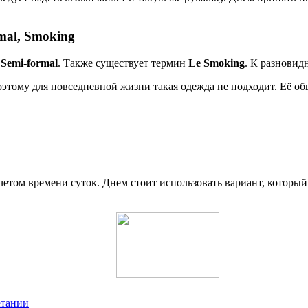
mal, Smoking
и
Semi-formal
. Также существует термин
Le Smoking
. К разновид
тому для повседневной жизни такая одежда не подходит. Её об
етом времени суток. Днем стоит использовать вариант, которы
етании