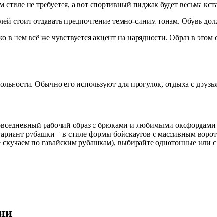
 стиле не требуется, а вот спортивный пиджак будет весьма кст
ей стоит отдавать предпочтение темно-синим тонам. Обувь дол
 в нем всё же чувствуется акцент на нарядности. Образ в это
ольности. Обычно его используют для прогулок, отдыха с друз
овседневный рабочий образ с брюками и любимыми оксфордами (
 вариант рубашки – в стиле формы бойскаутов с массивным ворот
е скучаем по гавайским рубашкам), выбирайте однотонные или с
зни