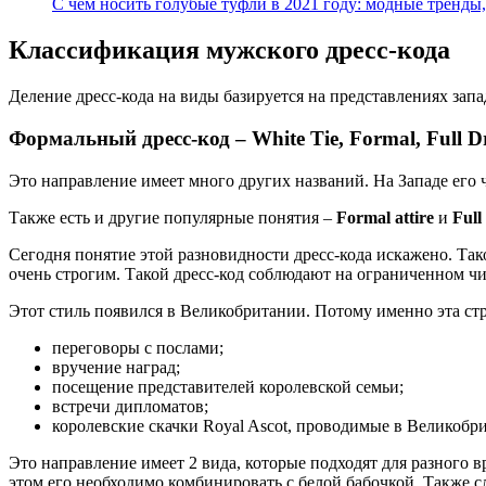
С чем носить голубые туфли в 2021 году: модные тренды
Классификация мужского дресс-кода
Деление дресс-кода на виды базируется на представлениях за
Формальный дресс-код – White Tie, Formal, Full D
Это направление имеет много других названий. На Западе его
Также есть и другие популярные понятия –
Formal attire
и
Full
Сегодня понятие этой разновидности дресс-кода искажено. Та
очень строгим. Такой дресс-код соблюдают на ограниченном ч
Этот стиль появился в Великобритании. Потому именно эта ст
переговоры с послами;
вручение наград;
посещение представителей королевской семьи;
встречи дипломатов;
королевские скачки Royal Ascot, проводимые в Великобр
Это направление имеет 2 вида, которые подходят для разного 
этом его необходимо комбинировать с белой бабочкой. Также 