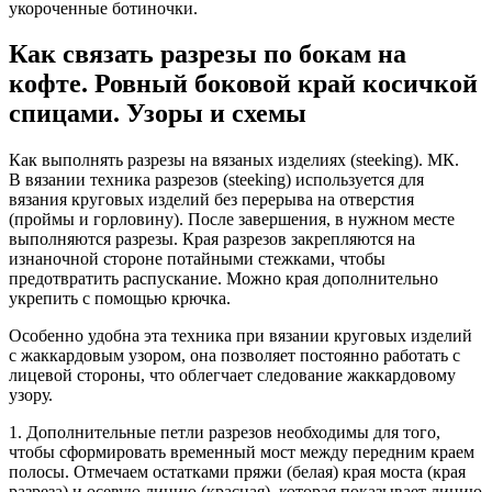
укороченные ботиночки.
Как связать разрезы по бокам на
кофте. Ровный боковой край косичкой
спицами. Узоры и схемы
Как выполнять разрезы на вязаных изделиях (steeking). МК.
В вязании техника разрезов (steeking) используется для
вязания круговых изделий без перерыва на отверстия
(проймы и горловину). После завершения, в нужном месте
выполняются разрезы. Края разрезов закрепляются на
изнаночной стороне потайными стежками, чтобы
предотвратить распускание. Можно края дополнительно
укрепить с помощью крючка.
Особенно удобна эта техника при вязании круговых изделий
с жаккардовым узором, она позволяет постоянно работать с
лицевой стороны, что облегчает следование жаккардовому
узору.
1. Дополнительные петли разрезов необходимы для того,
чтобы сформировать временный мост между передним краем
полосы. Отмечаем остатками пряжи (белая) края моста (края
разреза) и осевую линию (красная), которая показывает линию