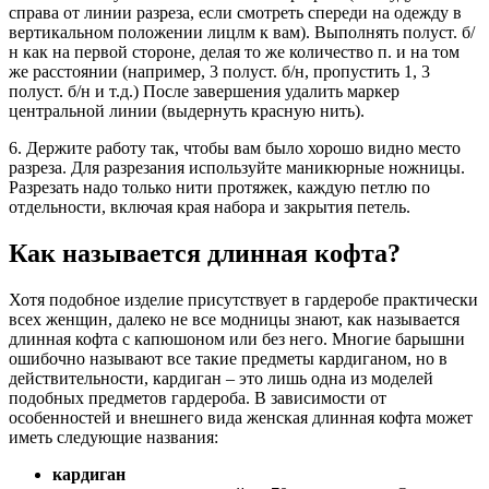
справа от линии разреза, если смотреть спереди на одежду в
вертикальном положении лицлм к вам). Выполнять полуст. б/
н как на первой стороне, делая то же количество п. и на том
же расстоянии (например, 3 полуст. б/н, пропустить 1, 3
полуст. б/н и т.д.) После завершения удалить маркер
центральной линии (выдернуть красную нить).
6. Держите работу так, чтобы вам было хорошо видно место
разреза. Для разрезания используйте маникюрные ножницы.
Разрезать надо только нити протяжек, каждую петлю по
отдельности, включая края набора и закрытия петель.
Как называется длинная кофта?
Хотя подобное изделие присутствует в гардеробе практически
всех женщин, далеко не все модницы знают, как называется
длинная кофта с капюшоном или без него. Многие барышни
ошибочно называют все такие предметы кардиганом, но в
действительности, кардиган – это лишь одна из моделей
подобных предметов гардероба. В зависимости от
особенностей и внешнего вида женская длинная кофта может
иметь следующие названия:
кардиган