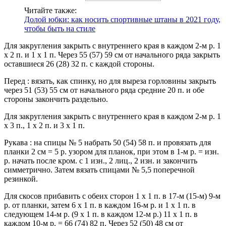
Читайте также:
Долой юбки: как носить спортивные штаны в 2021 году,
чтобы быть на стиле
Для закругления закрыть с внутреннего края в каждом 2-м р. 1
х 2 п. и 1 х 1 п. Через 55 (57) 59 см от начального ряда закрыть
оставшиеся 26 (28) 32 п. с каждой стороны.
Перед : вязать, как спинку, но для выреза горловины закрыть
через 51 (53) 55 см от начального ряда средние 20 п. и обе
стороны закончить раздельно.
Для закругления закрыть с внутреннего края в каждом 2-м р. 1
х 3 п., 1 х 2 п. и 3 х 1 п.
Рукава : на спицы № 5 набрать 50 (54) 58 п. и провязать для
планки 2 см = 5 р. узором для планок, при этом в 1-м р. = изн.
р. начать после кром. с 1 изн., 2 лиц., 2 изн. и закончить
симметрично. Затем вязать спицами № 5,5 поперечной
резинкой.
Для скосов прибавить с обеих сторон 1 х 1 п. в 17-м (15-м) 9-м
р. от планки, затем 6 х 1 п. в каждом 16-м р. и 1 х 1 п. в
следующем 14-м р. (9 х 1 п. в каждом 12-м р.) 11 х 1 п. в
каждом 10-м р. = 66 (74) 82 п. Через 52 (50) 48 см от