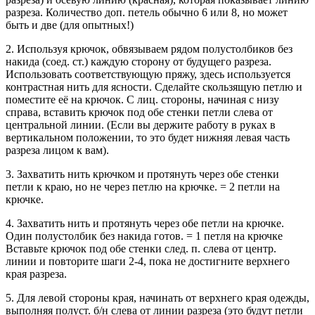
разреза. Количество доп. петель обычно 6 или 8, но может
быть и две (для опытных!)
2. Используя крючок, обвязываем рядом полустолбиков без
накида (соед. ст.) каждую сторону от будущего разреза.
Использовать соответствующую пряжу, здесь используется
контрастная нить для ясности. Сделайте скользящую петлю и
поместите её на крючок. С лиц. стороны, начиная с низу
справа, вставить крючок под обе стенки петли слева от
центральной линии. (Если вы держите работу в руках в
вертикальном положении, то это будет нижняя левая часть
разреза лицом к вам).
3. Захватить нить крючком и протянуть через обе стенки
петли к краю, но не через петлю на крючке. = 2 петли на
крючке.
4. Захватить нить и протянуть через обе петли на крючке.
Один полустолбик без накида готов. = 1 петля на крючке
Вставьте крючок под обе стенки след. п. слева от центр.
линии и повторите шаги 2-4, пока не достигните верхнего
края разреза.
5. Для левой стороны края, начинать от верхнего края одежды,
выполняя полуст. б/н слева от линии разреза (это будут петли