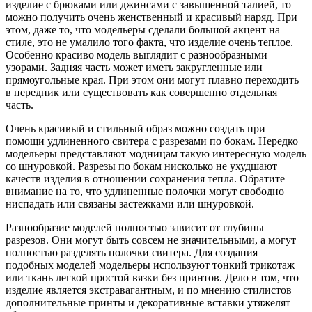
изделие с брюками или джинсами с завышенной талией, то
можно получить очень женственный и красивый наряд. При
этом, даже то, что модельеры сделали большой акцент на
стиле, это не умалило того факта, что изделие очень теплое.
Особенно красиво модель выглядит с разнообразными
узорами. Задняя часть может иметь закругленные или
прямоугольные края. При этом они могут плавно переходить
в передник или существовать как совершенно отдельная
часть.
Очень красивый и стильный образ можно создать при
помощи удлиненного свитера с разрезами по бокам. Нередко
модельеры представляют модницам такую интересную модель
со шнуровкой. Разрезы по бокам нисколько не ухудшают
качеств изделия в отношении сохранения тепла. Обратите
внимание на то, что удлиненные полочки могут свободно
ниспадать или связаны застежками или шнуровкой.
Разнообразие моделей полностью зависит от глубины
разрезов. Они могут быть совсем не значительными, а могут
полностью разделять полочки свитера. Для создания
подобных моделей модельеры используют тонкий трикотаж
или ткань легкой простой вязки без принтов. Дело в том, что
изделие является экстравагантным, и по мнению стилистов
дополнительные принты и декоративные вставки утяжелят