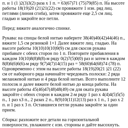
п. и 1 (1 )2(3)3(2) раза х 1 п. = 63(67)71 (75)79(85) п. На высоте
работы 18(19)20 (21)21(22) см провяжите 1 изн. ряд лиц.
петлями (линия сгиба), затем провяжите еще 2,5 см лиц.
гладью и закройте все петли.
Перед: вяжите аналогично спинке.
Рукава: на спицы белой нитью наберите 38(40)40(42)44(46) п.,
вяжите 1,5 см резинкой 1×1 Далее вяжите лиц. гладью. На
высоте работы 10(10)10(10)9(9) см для скосов рукава
прибавьте с обеих сторон по 1 п. Повторите прибавления в
каждом 10(10)8(8)8(8)-м ряду 0(2)7(5)0(0) раз и затем в каждом
8(8)6(6)6(6)-м ряду 9(7)4(7)14(15) раз = 58(60)64(68)74 (78) п.
Одновременно с этим на высоте работы 18(19)20(21 )21 (22)
см от наборного ряда начинайте чередовать полоски: 2 ряда
меланжевой нитью и 4 ряда белой нитью. Всего выполните 12
полосок и далее вяжите белой нитью до конца работы. На
высоте работы 45(46)47(48)48(49) см для оката рукава
закройте с обеих сторон в каждом 2-м ряду 1 раз х 4(4)4(5)5(5)
п., 1 раз хЗ п., 2 разах 2 п., 8(9)10(11)12(13) раз х 1 п., 1 раз х 2
п. и 1 раз х 3 п. Оставшиеся петли рукава закройте за один
прием.
Сборка: разложите все детали на горизонтальной
поверхности, увлажните с изн. стороны и дайте высохнуть.