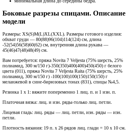
минимальная длина до середины бедра.
Боковые разрезы спицами. Описание
модели
Размеры: XS(S)M(L)XL(XXL). Размеры готового изделия:
обхват груди — 80(88)96(104)114(124) см, длина
-52(54)56(58)60(62) см, внутренняя длина рукава —
45(46)47(48)48(49) см.
Вам потребуется: пряжа Novita 7 Veljesta (75% шерсть, 25%
полиамид, 300 м/150 г)-350(350)400(400)450(450) г белого
цвета (011), пряжа Novita 7 Veljesta Raita (75% шерсть, 25%
полиамид, 300 м/150 г) -100(100)100(150)150(150) г
меланжевой в сине-бирюзовых тонах (831), спицы №4,5.
Резинка 1 х 1: вяжите попеременно 1 лиц. п. и 1 изн. п.
Платочная вязка: лиц. и изн. ряды-только лиц. петли.
Лицевая гладь: лиц. ряды — лиц. петли, изн. ряды — изн.
петли.
Плотность вязания: 19 п. х 26 рядов лиц. глади = 10 х 10 см.