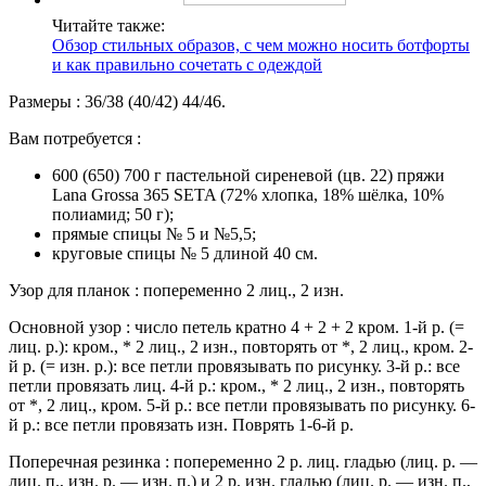
Читайте также:
Обзор стильных образов, с чем можно носить ботфорты
и как правильно сочетать с одеждой
Размеры : 36/38 (40/42) 44/46.
Вам потребуется :
600 (650) 700 г пастельной сиреневой (цв. 22) пряжи
Lana Grossa 365 SETA (72% хлопка, 18% шёлка, 10%
полиамид; 50 г);
прямые спицы № 5 и №5,5;
круговые спицы № 5 длиной 40 см.
Узор для планок : попеременно 2 лиц., 2 изн.
Основной узор : число петель кратно 4 + 2 + 2 кром. 1-й р. (=
лиц. р.): кром., * 2 лиц., 2 изн., повторять от *, 2 лиц., кром. 2-
й р. (= изн. р.): все петли провязывать по рисунку. 3-й р.: все
петли провязать лиц. 4-й р.: кром., * 2 лиц., 2 изн., повторять
от *, 2 лиц., кром. 5-й р.: все петли провязывать по рисунку. 6-
й р.: все петли провязать изн. Поврять 1-6-й р.
Поперечная резинка : попеременно 2 р. лиц. гладью (лиц. р. —
лиц. п., изн. р. — изн. п.) и 2 р. изн. гладью (лиц. р. — изн. п.,