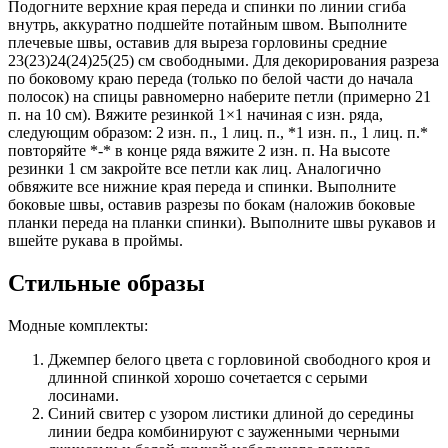
Подогните верхние края переда и спинки по линии сгиба
внутрь, аккуратно подшейте потайным швом. Выполните
плечевые швы, оставив для выреза горловины средние
23(23)24(24)25(25) см свободными. Для декорирования разреза
по боковому краю переда (только по белой части до начала
полосок) на спицы равномерно наберите петли (примерно 21
п. на 10 см). Вяжите резинкой 1×1 начиная с изн. ряда,
следующим образом: 2 изн. п., 1 лиц. п., *1 изн. п., 1 лиц. п.*
повторяйте *-* в конце ряда вяжите 2 изн. п. На высоте
резинки 1 см закройте все петли как лиц. Аналогично
обвяжите все нижние края переда и спинки. Выполните
боковые швы, оставив разрезы по бокам (наложив боковые
планки переда на планки спинки). Выполните швы рукавов и
вшейте рукава в проймы.
Стильные образы
Модные комплекты:
Джемпер белого цвета с горловиной свободного кроя и
длинной спинкой хорошо сочетается с серыми
лосинами.
Синий свитер с узором листики длиной до середины
линии бедра комбинируют с зауженными черными