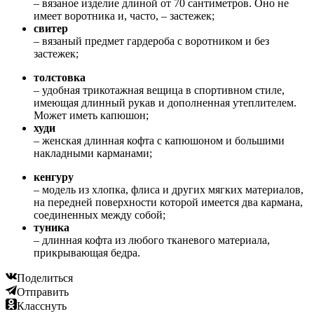
– вязаное изделие длиной от 70 сантиметров. Оно не
имеет воротника и, часто, – застежек;
свитер
– вязаный предмет гардероба с воротником и без
застежек;
толстовка
– удобная трикотажная вещица в спортивном стиле,
имеющая длинный рукав и дополненная утеплителем.
Может иметь капюшон;
худи
– женская длинная кофта с капюшоном и большими
накладными карманами;
кенгуру
– модель из хлопка, флиса и других мягких материалов,
на передней поверхности которой имеется два кармана,
соединенных между собой;
туника
– длинная кофта из любого тканевого материала,
прикрывающая бедра.
Поделиться
Отправить
Класснуть