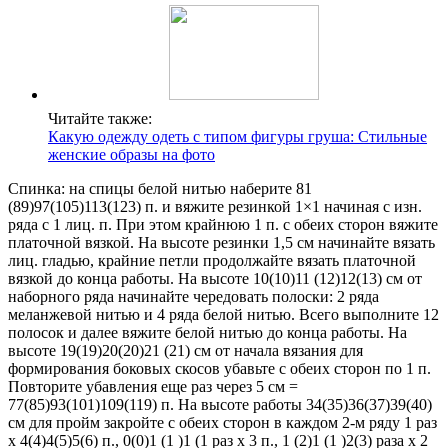
Читайте также:
Какую одежду одеть с типом фигуры груша: Стильные
женские образы на фото
Спинка: на спицы белой нитью наберите 81
(89)97(105)113(123) п. и вяжите резинкой 1×1 начиная с изн.
ряда с 1 лиц. п. При этом крайнюю 1 п. с обеих сторон вяжите
платочной вязкой. На высоте резинки 1,5 см начинайте вязать
лиц. гладью, крайние петли продолжайте вязать платочной
вязкой до конца работы. На высоте 10(10)11 (12)12(13) см от
наборного ряда начинайте чередовать полоски: 2 ряда
меланжевой нитью и 4 ряда белой нитью. Всего выполните 12
полосок и далее вяжите белой нитью до конца работы. На
высоте 19(19)20(20)21 (21) см от начала вязания для
формирования боковых скосов убавьте с обеих сторон по 1 п.
Повторите убавления еще раз через 5 см =
77(85)93(101)109(119) п. На высоте работы 34(35)36(37)39(40)
см для пройм закройте с обеих сторон в каждом 2-м ряду 1 раз
х 4(4)4(5)5(6) п., 0(0)1 (1 )1 (1 раз х 3 п., 1 (2)1 (1 )2(3) раза х 2