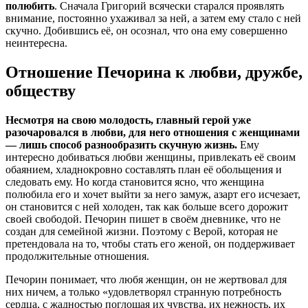
полюбить
. Сначала Григорий всячески старался проявлять
внимание, постоянно ухаживал за ней, а затем ему стало с ней
скучно. Добившись её, он осознал, что она ему совершенно
неинтересна.
Отношение Печорина к любви, дружбе,
обществу
Несмотря на свою молодость, главный герой уже
разочаровался в любви, для него отношения с женщинами
— лишь способ разнообразить скучную жизнь.
Ему
интересно добиваться любви женщины, привлекать её своим
обаянием, хладнокровно составлять план её обольщения и
следовать ему. Но когда становится ясно, что женщина
полюбила его и хочет выйти за него замуж, азарт его исчезает,
он становится с ней холоден, так как больше всего дорожит
своей свободой. Печорин пишет в своём дневнике, что не
создан для семейной жизни. Поэтому с Верой, которая не
претендовала на то, чтобы стать его женой, он поддерживает
продолжительные отношения.
Печорин понимает, что любя женщин, он не жертвовал для
них ничем, а только «удовлетворял странную потребность
сердца, с жадностью поглощая их чувства, их нежность, их