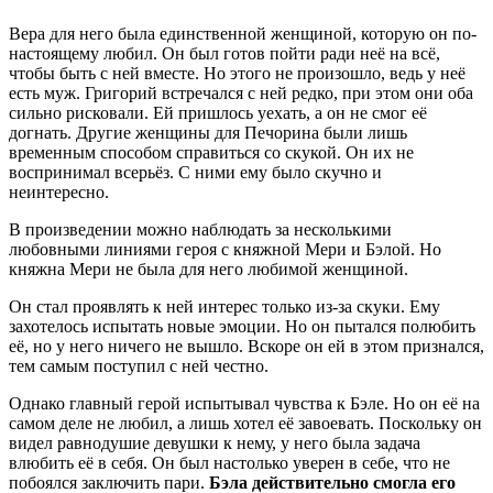
Вера для него была единственной женщиной, которую он по-
настоящему любил. Он был готов пойти ради неё на всё,
чтобы быть с ней вместе. Но этого не произошло, ведь у неё
есть муж. Григорий встречался с ней редко, при этом они оба
сильно рисковали. Ей пришлось уехать, а он не смог её
догнать. Другие женщины для Печорина были лишь
временным способом справиться со скукой. Он их не
воспринимал всерьёз. С ними ему было скучно и
неинтересно.
В произведении можно наблюдать за несколькими
любовными линиями героя с княжной Мери и Бэлой. Но
княжна Мери не была для него любимой женщиной.
Он стал проявлять к ней интерес только из-за скуки. Ему
захотелось испытать новые эмоции. Но он пытался полюбить
её, но у него ничего не вышло. Вскоре он ей в этом признался,
тем самым поступил с ней честно.
Однако главный герой испытывал чувства к Бэле. Но он её на
самом деле не любил, а лишь хотел её завоевать. Поскольку он
видел равнодушие девушки к нему, у него была задача
влюбить её в себя. Он был настолько уверен в себе, что не
побоялся заключить пари.
Бэла действительно смогла его