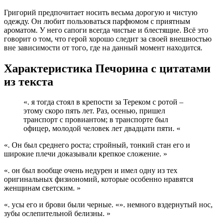
Григорий предпочитает носить весьма дорогую и чистую
одежду. Он любит пользоваться парфюмом с приятным
ароматом. У него сапоги всегда чистые и блестящие. Всё это
говорит о том, что герой хорошо следит за своей внешностью
вне зависимости от того, где на данный момент находится.
Характеристика Печорина с цитатами
из текста
«. я тогда стоял в крепости за Тереком с ротой –
этому скоро пять лет. Раз, осенью, пришел
транспорт с провиантом; в транспорте был
офицер, молодой человек лет двадцати пяти. «
«. Он был среднего роста; стройный, тонкий стан его и
широкие плечи доказывали крепкое сложение. »
«. он был вообще очень недурен и имел одну из тех
оригинальных физиономий, которые особенно нравятся
женщинам светским. »
«. усы его и брови были черные. «». немного вздернутый нос,
зубы ослепительной белизны. »