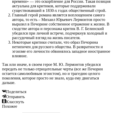
времени» — это оскорбление для России. Такая позиция
актуальна для критиков, которые поддерживали
существовавший в 1830-х годах общественный строй.
Главный герой романа является воплощением самого
автора, то есть – Михаил Юрьевич Лермонтов просто
выразил в Печорине собственное отражение к жизни. В
сходстве автора и персонажа критик В. Г. Белинский
убедился при личной встрече, подчеркнув холодный и
рассудочный взгляд на жизнь писателя.
Некоторые критики считали, что образ Печорина
нетипичен для русского общества. В развратности и
эгоизме его личности обвинялось западное иностранное
влияние.
Так или иначе, в своем герое М. Ю. Лермонтов убедился
передать не только отрицательные черты (все же Печорин
остается самолюбивым эгоистом), но и трагедию целого
поколения, которое просто не знало, куда ему двигаться
дальше.
Поделиться
Отправить
Класснуть
Похожее