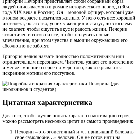
Григорий Печорин представляет собой собранный образ
людей описываемого в романе исторического периода (30-е
года XIX века в России). Он – молодой офицер, который уже
в юном возрасте насытился жизнью. У него есть все: хороший
интеллект, богатство, успех у женщин и статус, но этого ему
не хватает, чтобы ощутить вкус и радость жизни. Печорин
эгоистичен и готов на все, чтобы получить новые
впечатления, при этом чувства и эмоции окружающих его
абсолютно не заботят.
Григория нельзя назвать полностью положительным или
отрицательным персонажем. Читатель узнает его постепенно
и меняет мнение о герое по мере того, как открываются
искренние мотивы его поступков.
Цитатная характеристика
Для того, чтобы лучше понять характер и мотивацию героя,
можно рассмотреть несколько цитат из самого произведения:
Печорин – это эгоистичный и «…привыкший баловать
свое самолюбие…» человек. Он не готов идти на