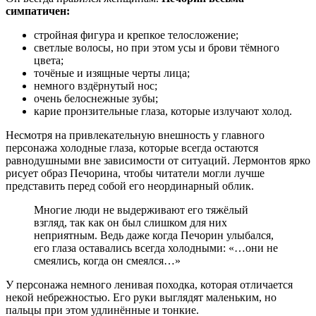
симпатичен:
стройная фигура и крепкое телосложение;
светлые волосы, но при этом усы и брови тёмного
цвета;
точёные и изящные черты лица;
немного вздёрнутый нос;
очень белоснежные зубы;
карие пронзительные глаза, которые излучают холод.
Несмотря на привлекательную внешность у главного
персонажа холодные глаза, которые всегда остаются
равнодушными вне зависимости от ситуаций. Лермонтов ярко
рисует образ Печорина, чтобы читатели могли лучше
представить перед собой его неординарный облик.
Многие люди не выдерживают его тяжёлый
взгляд, так как он был слишком для них
неприятным. Ведь даже когда Печорин улыбался,
его глаза оставались всегда холодными: «…они не
смеялись, когда он смеялся…»
У персонажа немного ленивая походка, которая отличается
некой небрежностью. Его руки выглядят маленьким, но
пальцы при этом удлинённые и тонкие.