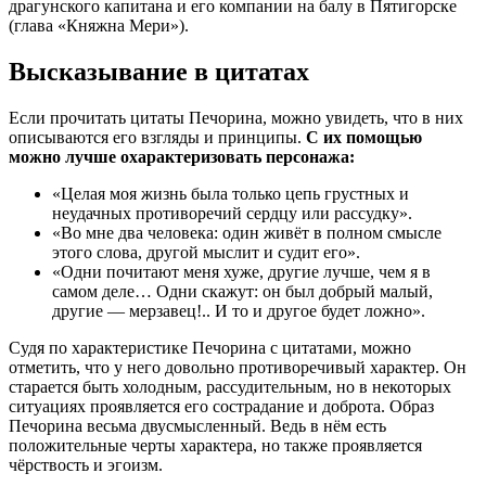
драгунского капитана и его компании на балу в Пятигорске
(глава «Княжна Мери»).
Высказывание в цитатах
Если прочитать цитаты Печорина, можно увидеть, что в них
описываются его взгляды и принципы.
С их помощью
можно лучше охарактеризовать персонажа:
«Целая моя жизнь была только цепь грустных и
неудачных противоречий сердцу или рассудку».
«Во мне два человека: один живёт в полном смысле
этого слова, другой мыслит и судит его».
«Одни почитают меня хуже, другие лучше, чем я в
самом деле… Одни скажут: он был добрый малый,
другие — мерзавец!.. И то и другое будет ложно».
Судя по характеристике Печорина с цитатами, можно
отметить, что у него довольно противоречивый характер. Он
старается быть холодным, рассудительным, но в некоторых
ситуациях проявляется его сострадание и доброта. Образ
Печорина весьма двусмысленный. Ведь в нём есть
положительные черты характера, но также проявляется
чёрствость и эгоизм.