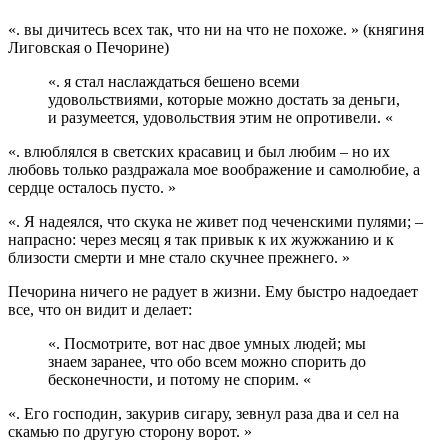
«. вы дичитесь всех так, что ни на что не похоже. » (княгиня
Лиговская о Печорине)
«. я стал наслаждаться бешено всеми
удовольствиями, которые можно достать за деньги,
и разумеется, удовольствия этим не опротивели. «
«. влюблялся в светских красавиц и был любим – но их
любовь только раздражала мое воображение и самолюбие, а
сердце осталось пусто. »
«. Я надеялся, что скука не живет под чеченскими пулями; –
напрасно: через месяц я так привык к их жужжанию и к
близости смерти и мне стало скучнее прежнего. »
Печорина ничего не радует в жизни. Ему быстро надоедает
все, что он видит и делает:
«. Посмотрите, вот нас двое умных людей; мы
знаем заранее, что обо всем можно спорить до
бесконечности, и потому не спорим. «
«. Его господин, закурив сигару, зевнул раза два и сел на
скамью по другую сторону ворот. »