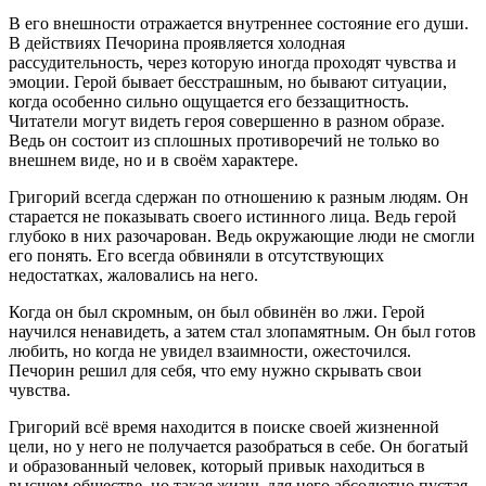
В его внешности отражается внутреннее состояние его души.
В действиях Печорина проявляется холодная
рассудительность, через которую иногда проходят чувства и
эмоции. Герой бывает бесстрашным, но бывают ситуации,
когда особенно сильно ощущается его беззащитность.
Читатели могут видеть героя совершенно в разном образе.
Ведь он состоит из сплошных противоречий не только во
внешнем виде, но и в своём характере.
Григорий всегда сдержан по отношению к разным людям. Он
старается не показывать своего истинного лица. Ведь герой
глубоко в них разочарован. Ведь окружающие люди не смогли
его понять. Его всегда обвиняли в отсутствующих
недостатках, жаловались на него.
Когда он был скромным, он был обвинён во лжи. Герой
научился ненавидеть, а затем стал злопамятным. Он был готов
любить, но когда не увидел взаимности, ожесточился.
Печорин решил для себя, что ему нужно скрывать свои
чувства.
Григорий всё время находится в поиске своей жизненной
цели, но у него не получается разобраться в себе. Он богатый
и образованный человек, который привык находиться в
высшем обществе, но такая жизнь для него абсолютно пустая.