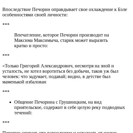
Впоследствие Печорин оправдывает свое охлаждение к Бэле
особенностями своей личности:
***
Впечатление, которое Печорин производит на
Максима Максимыча, старик может выразить
кратко и просто:
***
«Только Григорий Александрович, несмотря на зной и
усталость, не хотел воротиться без добычи, таков уж был
человек: что задумает, подавай; видно, в детстве был
маменькой избалован
***
Общение Печорина с Грушницким, на вид
приятельское, содержит в себе целую реку подводных
течений:
***
Печорин считает, что равнодушие и усталость от жизни