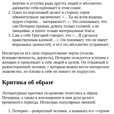
жертвы и уступки ради других людей и абсолютно
адекватно себя оценивает в этом плане.
Один из персонажей делает в сторону героя
обвинительное заключение: «…Ты во всем видишь
худую сторону… матерьялист!..». Это показывает, что
сам Печорин привык думать только головой, а не
эмоциями, и ценит только материальные блага.
Сам о себе Григорий говорит, что «…Я сделался
нравственным калекой…». Он понимает, что не имеет
моральных ценностей, и его это абсолютно устраивает.
Несмотря на все свои отрицательные черты (эгоизм,
безнравственность, дерзость), Печорин пользуется успехом у
женщин и привлекает к себе людей в целом. Он отважный и
разносторонний человек, с которым можно вести интересное
знакомство, но близко к себе он никого не подпустит.
Критика об образе
Литературные критики по-разному отнеслись к образу
Печорина, а также к воплощению в нем духа целого
временного периода. Несколько популярных мнений:
Печорин – развратный человек, а называть его «героем