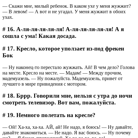
― Скажи мне, милый ребенок. В каком ухе у меня жужжит?
― В левом! ― А вот и не угадал. У меня жужжит в обоих
ухах.
# 16. А-ля-ля-ля-ля-ля! А-ля-ля-ля-ля-ля! А я
сошла с ума! Какая досада.
# 17. Кресло, которое уползает из-под фрекен
Бок
― Ну наконец-то перестало жужжать. Ай! В чем дело? Голова
на месте. Кресло на месте. ― Мадам! ― Между прочим,
мадемуазель. ― Ну пожалуйста. Мадемуазель, привет от
лучшего в мире привидения с мотором.
# 18. Бррр. Говорили мне, нельзя с утра до ночи
смотреть телевизор. Вот вам, пожалуйста.
# 19. Немного полетать на кресле?
― Ой! Ха-ха, ха-ха. АЙ, ай! Не надо, я боюсь! ― Ну давайте,
давайте знакомиться. ― Не надо. Я вас боюсь. ― Ну почему