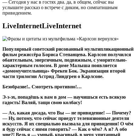
― Сегодня у нас в гостях два. да, в общем, сейчас вы
услышите рассказ о встрече с диким, но симпатишным
привидением.
LiveInternetLiveInternet
Популярный советский рисованный мультипликационный
фильм режиссёра Бориса Степанцева. Карлсон получился
обаятельным, энергичным, подвижным, с уморительно-
характерным голосом. В доме Малыша появляется
«домомучительница» Фрекен Бок. Экранизация второй
части трилогии Астрид Линдгрен о Карлсоне.
Безобразие!.. Смотреть противно!…
Э-э-эх, попадёшь к вам в дом — научишься есть всякую
гадость! Валяй, тащи свою колбасу!
— Ах, какая досада, что Вы — не привидение! — Почему?
— Ну, потому, что сейчас приедут телевизионные деятели
искусств. Я их специально вызвала для привидения! О чём
я буду сейчас с ними говорить? — Как о чём? А я? А обо
мне?! Ведь я — умный, красивый, в меру упитанный