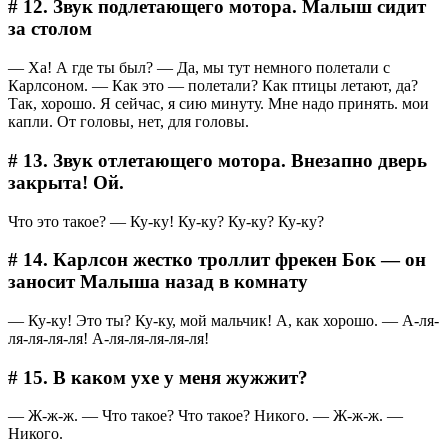
# 12. Звук подлетающего мотора. Малыш сидит
за столом
― Ха! А где ты был? ― Да, мы тут немного полетали с
Карлсоном. ― Как это — полетали? Как птицы летают, да?
Так, хорошо. Я сейчас, я сию минуту. Мне надо принять. мои
капли. От головы, нет, для головы.
# 13. Звук отлетающего мотора. Внезапно дверь
закрыта! Ой.
Что это такое? ― Ку-ку! Ку-ку? Ку-ку? Ку-ку?
# 14. Карлсон жестко троллит фрекен Бок — он
заносит Малыша назад в комнату
― Ку-ку! Это ты? Ку-ку, мой мальчик! А, как хорошо. ― А-ля-
ля-ля-ля-ля! А-ля-ля-ля-ля-ля!
# 15. В каком ухе у меня жужжит?
― Ж-ж-ж. ― Что такое? Что такое? Никого. ― Ж-ж-ж. ―
Никого.