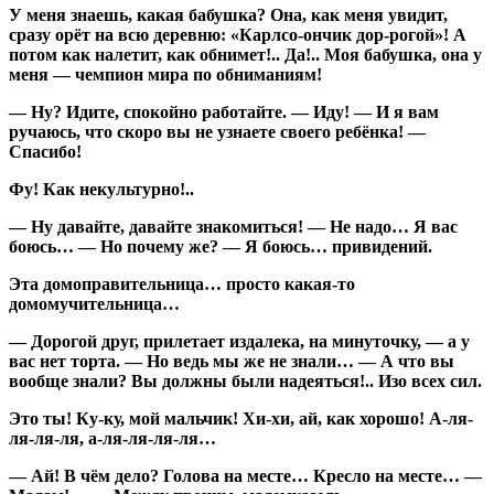
У меня знаешь, какая бабушка? Она, как меня увидит,
сразу орёт на всю деревню: «Карлсо-ончик дор-рогой»! А
потом как налетит, как обнимет!.. Да!.. Моя бабушка, она у
меня — чемпион мира по обниманиям!
— Ну? Идите, спокойно работайте. — Иду! — И я вам
ручаюсь, что скоро вы не узнаете своего ребёнка! —
Спасибо!
Фу! Как некультурно!..
— Ну давайте, давайте знакомиться! — Не надо… Я вас
боюсь… — Но почему же? — Я боюсь… привидений.
Эта домоправительница… просто какая-то
домомучительница…
— Дорогой друг, прилетает издалека, на минуточку, — а у
вас нет торта. — Но ведь мы же не знали… — А что вы
вообще знали? Вы должны были надеяться!.. Изо всех сил.
Это ты! Ку-ку, мой мальчик! Хи-хи, ай, как хорошо! А-ля-
ля-ля-ля, а-ля-ля-ля-ля…
— Ай! В чём дело? Голова на месте… Кресло на месте… —