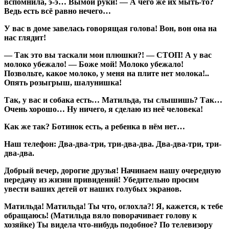
вспомнила, э-э… Вымой руки! — А чего же их мыть-то?
Ведь есть всё равно нечего…
У вас в доме завелась говорящая голова! Вон, вон она на
нас глядит!
— Так это вы таскали мои плюшки?! — СТОП! А у вас
молоко убежало! — Боже мой! Молоко убежало!
Позвольте, какое молоко, у меня на плите нет молока!..
Опять розыгрыш, шалунишка!
Так, у вас и собака есть… Матильда, ты слышишь? Так…
Очень хорошо… Ну ничего, я сделаю из неё человека!
Как же так? Ботинок есть, а ребенка в нём нет…
Наш телефон: Два-два-три, три-два-два. Два-два-три, три-
два-два.
Добрый вечер, дорогие друзья! Начинаем нашу очередную
передачу из жизни привидений! Убедительно просим
увести ваших детей от наших голубых экранов.
Матильда! Матильда! Ты что, оглохла?! Я, кажется, к тебе
обращаюсь! (Матильда вяло поворачивает голову к
хозяйке) Ты видела что-нибудь подобное? По телевизору