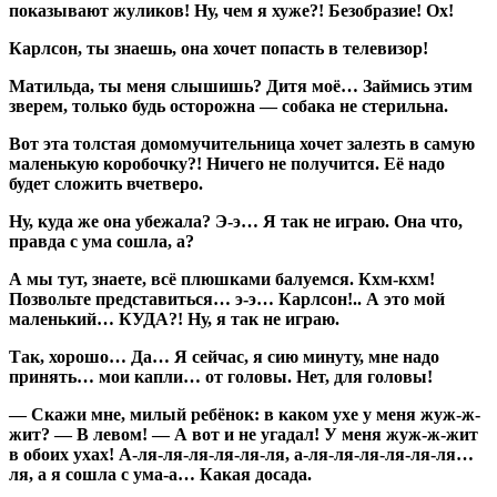
показывают жуликов! Ну, чем я хуже?! Безобразие! Ох!
Карлсон, ты знаешь, она хочет попасть в телевизор!
Матильда, ты меня слышишь? Дитя моё… Займись этим
зверем, только будь осторожна — собака не стерильна.
Вот эта толстая домомучительница хочет залезть в самую
маленькую коробочку?! Ничего не получится. Её надо
будет сложить вчетверо.
Ну, куда же она убежала? Э-э… Я так не играю. Она что,
правда с ума сошла, а?
А мы тут, знаете, всё плюшками балуемся. Кхм-кхм!
Позвольте представиться… э-э… Карлсон!.. А это мой
маленький… КУДА?! Ну, я так не играю.
Так, хорошо… Да… Я сейчас, я сию минуту, мне надо
принять… мои капли… от головы. Нет, для головы!
— Скажи мне, милый ребёнок: в каком ухе у меня жуж-ж-
жит? — В левом! — А вот и не угадал! У меня жуж-ж-жит
в обоих ухах! А-ля-ля-ля-ля-ля-ля, а-ля-ля-ля-ля-ля-ля…
ля, а я сошла с ума-а… Какая досада.