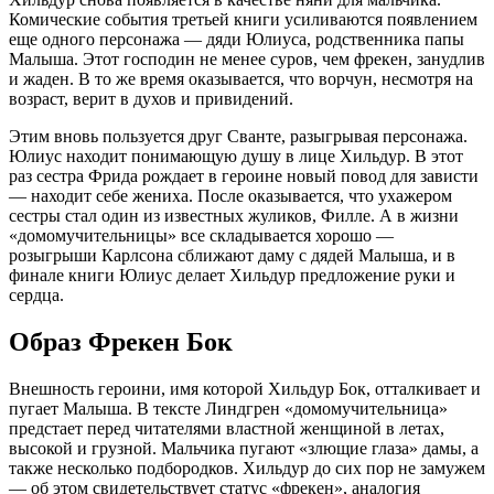
Комические события третьей книги усиливаются появлением
еще одного персонажа — дяди Юлиуса, родственника папы
Малыша. Этот господин не менее суров, чем фрекен, занудлив
и жаден. В то же время оказывается, что ворчун, несмотря на
возраст, верит в духов и привидений.
Этим вновь пользуется друг Сванте, разыгрывая персонажа.
Юлиус находит понимающую душу в лице Хильдур. В этот
раз сестра Фрида рождает в героине новый повод для зависти
— находит себе жениха. После оказывается, что ухажером
сестры стал один из известных жуликов, Филле. А в жизни
«домомучительницы» все складывается хорошо —
розыгрыши Карлсона сближают даму с дядей Малыша, и в
финале книги Юлиус делает Хильдур предложение руки и
сердца.
Образ Фрекен Бок
Внешность героини, имя которой Хильдур Бок, отталкивает и
пугает Малыша. В тексте Линдгрен «домомучительница»
предстает перед читателями властной женщиной в летах,
высокой и грузной. Мальчика пугают «злющие глаза» дамы, а
также несколько подбородков. Хильдур до сих пор не замужем
— об этом свидетельствует статус «фрекен», аналогия