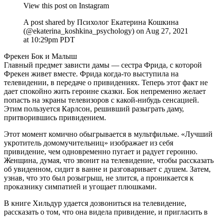
View this post on Instagram
A post shared by Психолог Екатерина Кошкина
(@ekaterina_koshkina_psychology) on Aug 27, 2021
at 10:29pm PDT
Фрекен Бок и Малыш
Главный предмет зависти дамы — сестра Фрида, с которой
Фрекен живет вместе. Фрида когда-то выступила на
телевидении, в передаче о привидениях. Теперь этот факт не
дает спокойно жить героине сказки. Бок непременно желает
попасть на экраны телевизоров с какой-нибудь сенсацией.
Этим пользуется Карлсон, решивший разыграть даму,
притворившись привидением.
Этот момент комично обыгрывается в мультфильме. «Лучший
укротитель домомучительниц» изображает из себя
привидение, чем одновременно пугает и радует героиню.
Женщина, думая, что звонит на телевидение, чтобы рассказать
об увиденном, сидит в ванне и разговаривает с душем. Затем,
узнав, что это был розыгрыш, не злится, а проникается к
проказнику симпатией и угощает плюшками.
В книге Хильдур удается дозвониться на телевидение,
рассказать о том, что она видела привидение, и пригласить в