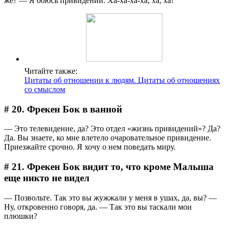
же? ― Я боюсь привидений. Ха-ха-ха-ха, ха, ха!
Читайте также:
Цитаты об отношении к людям. Цитаты об отношениях
со смыслом
# 20. Фрекен Бок в ванной
― Это телевидение, да? Это отдел «жизнь привидений»? Да?
Да. Вы знаете, ко мне влетело очаровательное привидение.
Приезжайте срочно. Я хочу о нем поведать миру.
# 21. Фрекен Бок видит то, что кроме Малыша
еще никто не видел
― Позвольте. Так это вы жужжали у меня в ушах, да, вы? ―
Ну, откровенно говоря, да. ― Так это вы таскали мои
плюшки?