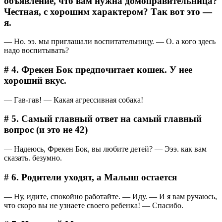
объявление, что вам нужна домоправительница?
Честная, с хорошим характером? Так вот это —
я.
― Но. ээ. мы приглашали воспитательницу. ― О. а кого здесь
надо воспитывать?
# 4. Фрекен Бок предпочитает кошек. У нее
хороший вкус.
― Гав-гав! ― Какая агрессивная собака!
# 5. Самый главный ответ на самый главный
вопрос (и это не 42)
― Надеюсь, Фрекен Бок, вы любите детей? ― Эээ. как вам
сказать. безумно.
# 6. Родители уходят, а Малыш остается
― Ну, идите, спокойно работайте. ― Иду. ― И я вам ручаюсь,
что скоро вы не узнаете своего ребенка! ― Спасибо.