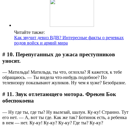
Читайте также:
Как звучит девиз ВДВ? Интересные факты о речевках
родов войск и армий мира
# 10. Перепуганных до ужаса преступников
уносят.
― Матильда! Матильда, ты что, оглохла? Я кажется, к тебе
обращаюсь. ― Ты видела что-нибудь подобное? По
телевизору показывают жуликов. Ну чем я хуже? Безобразие.
# 11. Звук отлетающего мотора. Фрекен Бок
обеспокоена
― Ну где ты, где ты? Ну вылезай, шалун. Ку-ку! Странно. Тут
его нет. ― А, вот ты где. Как же так? Ботинок есть, а ребенка
в нем — нет. Ку-ку! Ку-ку? Ку-ку? Где ты? Ку-ку?