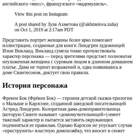
английского «мисс», французского «мадемуазель».
View this post on Instagram
A post shared by Зуля Ахметова (@akhmetova.zulia)
on Oct 1, 2019 at 2:17am PDT
Представить портрет женщины более ярко помогают
иллюстрации, созданные для книги Линдгрен художницей
Илон Викланд. Викланд сумела тонко прочувствовать
характер персонажа — перед зрителями предстает полноватая
неухоженная женщина с суровым лицом в длинном домашнем
платье. Дама не терпит возражений и, едва появившись в
доме Свантесонов, диктует свои правила.
История персонажа
Фрекен Бок (Фрёкен Бок) — героиня детской сказки-трилогии
о Малыше и Карлсоне, созданной шведской писательницей
Астрид Линдгрен. Колоритная дама-домоправительница
(которую Сванте называет «домомучительницей») имеет
тяжелый характер и пытается заставить окружающих
подчиняться ее правилам. Однако Карлсон не упускает случая
«приструнить» властную домохозяйку, что вносит в сюжет