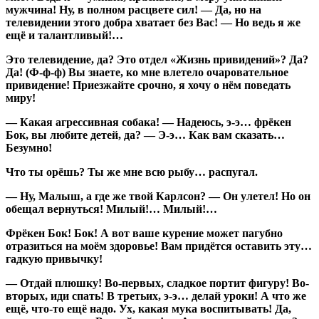
мужчина! Ну, в полном расцвете сил! — Да, но на
телевидении этого добра хватает без Вас! — Но ведь я же
ещё и талантливый!…
Это телевидение, да? Это отдел «Жизнь привидений»? Да?
Да! (Ф-ф-ф) Вы знаете, ко мне влетело очаровательное
привидение! Приезжайте срочно, я хочу о нём поведать
миру!
— Какая агрессивная собака! — Надеюсь, э-э… фрёкен
Бок, вы любите детей, да? — Э-э… Как вам сказать…
Безумно!
Что ты орёшь? Ты же мне всю рыбу… распугал.
— Ну, Малыш, а где же твой Карлсон? — Он улетел! Но он
обещал вернуться! Милый!… Милый!…
Фрёкен Бок! Бок! А вот ваше курение может пагубно
отразиться на моём здоровье! Вам придётся оставить эту…
гадкую привычку!
— Отдай плюшку! Во-первых, сладкое портит фигуру! Во-
вторых, иди спать! В третьих, э-э… делай уроки! А что же
ещё, что-то ещё надо. Ух, какая мука воспитывать! Да,