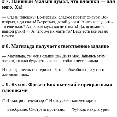
# 7. Наивный Малыш думал, что плюшки — для
него. Ха!
― Отдай плюшку! Во-первых, сладкое портит фигуру. Во-
вторых, иди спать! В-третьих, делай уроки! А что ж еще, что-
то еще надо? Ах, какая мука воспитывать! Да, вспомнила:
вымой руки! ― А чего же их мыть-то? Ведь есть все равно
нечего.
# 8. Матильда получает ответственное задание
― Матильда, ты меня слышишь? Дитя мое. Займись этим
зверем, только будь осторожна — собака нестерильна.
И правда, песик нестерилен. Зато любвеобилен, и у него
длинный язык.
# 9. Кухня. Фрекен Бок пьет чай с прекрасными
плюшками
/* И смотрит телевизор /* И отпускает комментарии
― Безобразие. Смотреть противно. ― Фу! Как некультурно.