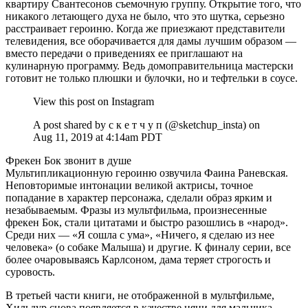
квартиру Свантесонов съемочную группу. Открытие того, что
никакого летающего духа не было, что это шутка, серьезно
расстраивает героиню. Когда же приезжают представители
телевидения, все оборачивается для дамы лучшим образом —
вместо передачи о приведениях ее приглашают на
кулинарную программу. Ведь домоправительница мастерски
готовит не только плюшки и булочки, но и тефтельки в соусе.
View this post on Instagram
A post shared by с к е т ч у п (@sketchup_insta) on
Aug 11, 2019 at 4:14am PDT
Фрекен Бок звонит в душе
Мультипликационную героиню озвучила Фаина Раневская.
Неповторимые интонации великой актрисы, точное
попадание в характер персонажа, сделали образ ярким и
незабываемым. Фразы из мультфильма, произнесенные
фрекен Бок, стали цитатами и быстро разошлись в «народ».
Среди них — «Я сошла с ума», «Ничего, я сделаю из нее
человека» (о собаке Малыша) и другие. К финалу серии, все
более очаровываясь Карлсоном, дама теряет строгость и
суровость.
В третьей части книги, не отображенной в мультфильме,
Хильдур снова появляется в качестве няни для мальчика.