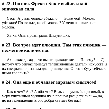
# 22. Погоня. Фрекен Бок с выбивалкой —
эпическая сила
― Стоп! А у вас молоко убежало. ― Боже мой! Молоко
убежало! Позвольте, какой молоко? У меня на плите нет
молока.
― Ха-ха. Опять розыгрыш. Шалунишка.
# 23. Все трое едят плюшки. Там этих плюшек —
несметное количество!
― Ах, какая досада, что вы не привидение. ― Почему? ― Да
потому что сейчас приедут телевизионные деятели искусств, я
их специально вызвала для привидения. О чем я буду сейчас с
ними говорить?
# 24. Она еще и обладает здравым смыслом!
― Как о чем? А я? А обо мне? Ведь я — умный, красивый, в
меру упитанный мужчина ну, в полном расцвете сил! ― Да,
но на телевидении этого добра хватает без вас!