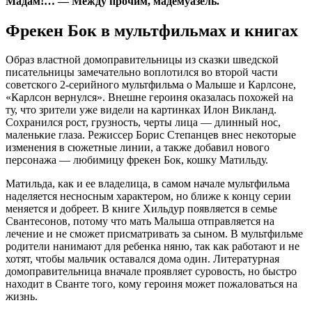
Мадам!… — Между прочим, мадемуазель.
Фрекен Бок в мультфильмах и книгах
Образ властной домоправительницы из сказки шведской
писательницы замечательно воплотился во второй части
советского 2-серийного мультфильма о Малыше и Карлсоне,
«Карлсон вернулся». Внешне героиня оказалась похожей на
ту, что зрители уже видели на картинках Илон Викланд.
Сохранился рост, грузность, черты лица — длинный нос,
маленькие глаза. Режиссер Борис Степанцев внес некоторые
изменения в сюжетные линии, а также добавил нового
персонажа — любимицу фрекен Бок, кошку Матильду.
Матильда, как и ее владелица, в самом начале мультфильма
наделяется несносным характером, но ближе к концу серии
меняется и добреет. В книге Хильдур появляется в семье
Свантесонов, потому что мать Малыша отправляется на
лечение и не сможет присматривать за сыном. В мультфильме
родители нанимают для ребенка няню, так как работают и не
хотят, чтобы мальчик оставался дома один. Литературная
домоправительница вначале проявляет суровость, но быстро
находит в Сванте того, кому героиня может пожаловаться на
жизнь.