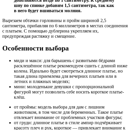
дополняются везде по 1 сантиметру. К среднему
шву по спинке добавим 1,5 сантиметра, так как
в него будет вшиваться молния.
Вырезаем обтачки горловины и пройм шириной 2,5
сантиметра, прибавляя по 6 миллиметров в местах соединения
с платьем. С помощью дублерина укрепляем их,
предупреждая растяжку и смещение.
Особенности выбора
миди и макси: для барышень с развитыми бёдрами
расклешённое платье рекомендуем сшить с длиной ниже
колена. Идеально будет смотреться длинное платье, но
такая длина приемлема для вечерних платьев или в
летних и пляжных моделях;
мини: молоденькие девушки с пропорциональной
фигурой могут позволить себе носить короткое платье-
клёш.
от проймы: модель выбора для дам с лишним
животиком, в том числе для беременных. Такое платье
отвлекает внимание от проблемных участков фигуры;
от груди: длинное платье в стиле ампир подчёркивает
красоту плеч и рук, короткое — привлекает внимание к