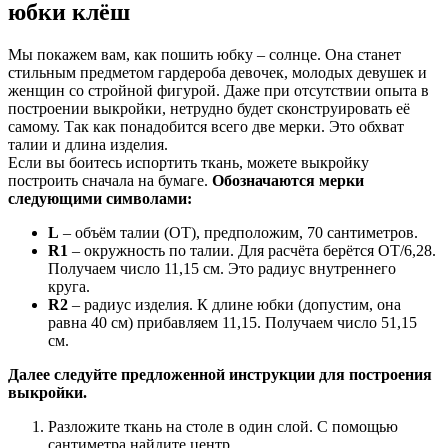
юбки клёш
Мы покажем вам, как пошить юбку – солнце. Она станет
стильным предметом гардероба девочек, молодых девушек и
женщин со стройной фигурой. Даже при отсутствии опыта в
построении выкройки, нетрудно будет сконструировать её
самому. Так как понадобится всего две мерки. Это обхват
талии и длина изделия.
Если вы боитесь испортить ткань, можете выкройку
построить сначала на бумаге.
Обозначаются мерки
следующими символами:
L
– объём талии (ОТ), предположим, 70 сантиметров.
R1
– окружность по талии. Для расчёта берётся ОТ/6,28.
Получаем число 11,15 см. Это радиус внутреннего
круга.
R2
– радиус изделия. К длине юбки (допустим, она
равна 40 см) прибавляем 11,15. Получаем число 51,15
см.
Далее следуйте предложенной инструкции для построения
выкройки.
Разложите ткань на столе в один слой. С помощью
сантиметра найдите центр.