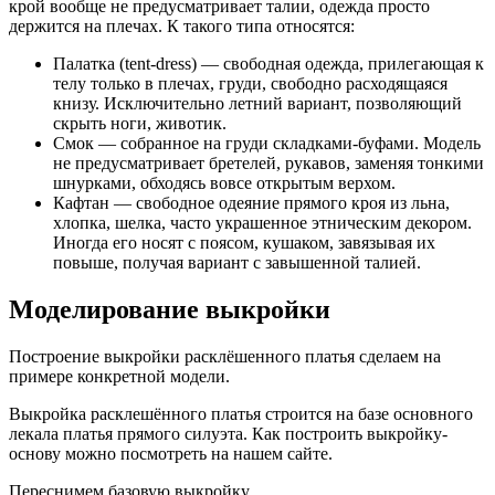
крой вообще не предусматривает талии, одежда просто
держится на плечах. К такого типа относятся:
Палатка (tent-dress) — свободная одежда, прилегающая к
телу только в плечах, груди, свободно расходящаяся
книзу. Исключительно летний вариант, позволяющий
скрыть ноги, животик.
Смок — собранное на груди складками-буфами. Модель
не предусматривает бретелей, рукавов, заменяя тонкими
шнурками, обходясь вовсе открытым верхом.
Кафтан — свободное одеяние прямого кроя из льна,
хлопка, шелка, часто украшенное этническим декором.
Иногда его носят с поясом, кушаком, завязывая их
повыше, получая вариант с завышенной талией.
Моделирование выкройки
Построение выкройки расклёшенного платья сделаем на
примере конкретной модели.
Выкройка расклешённого платья строится на базе основного
лекала платья прямого силуэта. Как построить выкройку-
основу можно посмотреть на нашем сайте.
Переснимем базовую выкройку.