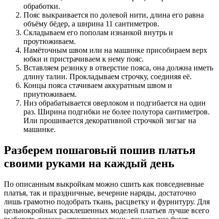
обработки.
Пояс выкраивается по долевой нити, длина его равна
объёму бёдер, а ширина 11 сантиметров.
Складываем его пополам изнанкой внутрь и
проутюживаем.
Намёточным швом или на машинке присобираем верх
юбки и пристрачиваем к нему пояс.
Вставляем резинку в отверстие пояса, она должна иметь
длину талии. Прокладываем строчку, соединяя её.
Концы пояса стачиваем аккуратным швом и
приутюживаем.
Низ обрабатывается оверлоком и подгибается на один
раз. Ширина подгибки не более полутора сантиметров.
Или прошивается декоративной строчкой зигзаг на
машинке.
Разберем пошаговый пошив платья
своими руками на каждый день
По описанным выкройкам можно сшить как повседневные
платья, так и праздничные, вечерние наряды, достаточно
лишь грамотно подобрать ткань, расцветку и фурнитуру. Для
цельнокройных расклешенных моделей платьев лучше всего