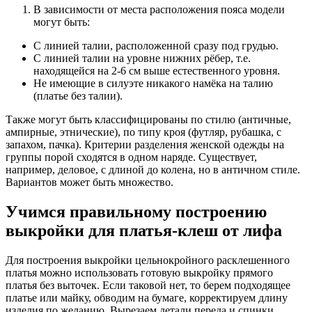
В зависимости от места расположения пояса модели
могут быть:
С линией талии, расположенной сразу под грудью.
С линией талии на уровне нижних рёбер, т.е.
находящейся на 2-6 см выше естественного уровня.
Не имеющие в силуэте никакого намёка на талию
(платье без талии).
Также могут быть классифицированы по стилю (античные,
ампирные, этнические), по типу кроя (футляр, рубашка, с
запахом, пачка). Критерии разделения женской одежды на
группы порой сходятся в одном наряде. Существует,
например, деловое, с длиной до колена, но в античном стиле.
Вариантов может быть множество.
Учимся правильному построению
выкройки для платья-клеш от лифа
Для построения выкройки цельнокройного расклешенного
платья можно использовать готовую выкройку прямого
платья без выточек. Если таковой нет, то берем подходящее
платье или майку, обводим на бумаге, корректируем длину
изделия по желанию. Вырезаем детали переда и спинки.