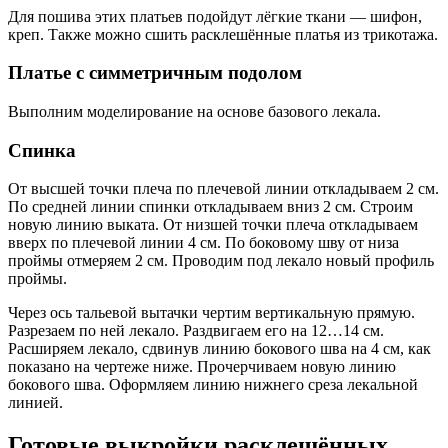
Для пошива этих платьев подойдут лёгкие ткани — шифон,
креп. Также можно сшить расклешённые платья из трикотажа.
Платье с симметричным подолом
Выполним моделирование на основе базового лекала.
Спинка
От высшей точки плеча по плечевой линии откладываем 2 см.
По средней линии спинки откладываем вниз 2 см. Строим
новую линию выката. От низшей точки плеча откладываем
вверх по плечевой линии 4 см. По боковому шву от низа
проймы отмеряем 2 см. Проводим под лекало новый профиль
проймы.
Через ось тальевой вытачки чертим вертикальную прямую.
Разрезаем по ней лекало. Раздвигаем его на 12…14 см.
Расширяем лекало, сдвинув линию бокового шва на 4 см, как
показано на чертеже ниже. Прочерчиваем новую линию
бокового шва. Оформляем линию нижнего среза лекальной
линией.
Готовые выкройки расклешённых