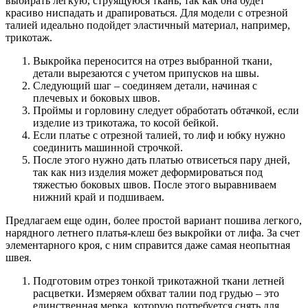
выбирать легкую, струящуюся ткань, так как она будет
красиво ниспадать и драпироваться. Для модели с отрезной
талией идеально подойдет эластичный материал, например,
трикотаж.
Выкройка переносится на отрез выбранной ткани,
детали вырезаются с учетом припусков на швы.
Следующий шаг – соединяем детали, начиная с
плечевых и боковых швов.
Проймы и горловину следует обработать обтачкой, если
изделие из трикотажа, то косой бейкой.
Если платье с отрезной талией, то лиф и юбку нужно
соединить машинной строчкой.
После этого нужно дать платью отвисеться пару дней,
так как низ изделия может деформироваться под
тяжестью боковых швов. После этого выравниваем
нижний край и подшиваем.
Предлагаем еще один, более простой вариант пошива легкого,
нарядного летнего платья-клеш без выкройки от лифа. За счет
элементарного кроя, с ним справится даже самая неопытная
швея.
Подготовим отрез тонкой трикотажной ткани летней
расцветки. Измеряем обхват талии под грудью – это
единственная мерка, которую потребуется снять для