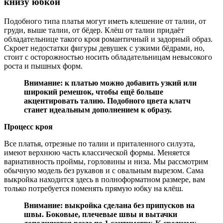
книзу юбкой
Подобного типа платья могут иметь клешение от талии, от
груди, выше талии, от бёдер. Клёш от талии придаёт
обладательнице такого кроя романтичный и задорный образ.
Скроет недостатки фигуры девушек с узкими бёдрами, но,
стоит с осторожностью носить обладательницам невысокого
роста и пышных форм.
Внимание: к платью можно добавить узкий или
широкий ремешок, чтобы ещё больше
акцентировать талию. Подобного цвета клатч
станет идеальным дополнением к образу.
Процесс кроя
Все платья, отрезные по талии и приталенного силуэта,
имеют верхнюю часть классической формы. Меняется
вариативность проймы, горловины и низа. Мы рассмотрим
обычную модель без рукавов и с овальным вырезом. Сама
выкройка находится здесь в полноформатном размере, вам
только потребуется поменять прямую юбку на клёш.
Внимание: выкройка сделана без припусков на
швы. Боковые, плечевые швы и вытачки