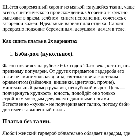
Шьётся современный саронг из мягкой тянущейся ткани, чаще
всего, синтетического происхождения. Особенно эффектно
выглядит в ярком, зелёном, синем исполнении, сочетаясь с
загорелой кожей. Идеальный вариант для отдыха! Саронг
прекрасно подходит беременным, девушкам, дамам в теле.
Как сшить платье в 2х вариантах
Бэби-дол (кукольное).
Фасон появился на рубеже 60-х годов 20-го века, кстати, по-
прежнему популярен. От других предметов гардероба его
отличает минимальная длина, светлые цвета с детским
орнаментом (звёздочки, вишенки, цветочки, прочие),
минимальный размер рукавов, неглубокий вырез. Цель —
подчеркнуть хрупкость, юность, подойдёт оно только
стройным молодым девушкам с длинными ногами.
Естественно «куклы» не подчёркивают талию, потому бэби-
дол имеет завышенный стиль.
Платья без талии.
Любой женский гардероб обязательно обладает нарядом, где