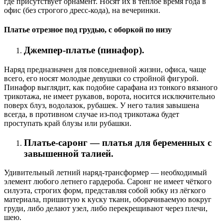
где присутствует орнамент. Носят их в тёплое время года в
офис (без строгого дресс-кода), на вечеринки.
Платье отрезное под грудью, с оборкой по низу
Джемпер-платье (пинафор).
Наряд предназначен для повседневной жизни, офиса, чаще
всего, его носят молодые девушки со стройной фигурой.
Пинафор выглядит, как подобие сарафана из тонкого вязаного
трикотажа, не имеет рукавов, ворота, носится исключительно
поверх блуз, водолазок, рубашек. У него талия завышена
всегда, в противном случае из-под трикотажа будет
проступать край блузы или рубашки.
Платье-саронг — платья для беременных с
завышенной талией.
Удивительный летний наряд-трансформер — необходимый
элемент любого летнего гардероба. Саронг не имеет чёткого
силуэта, строгих форм, представляя собой юбку из лёгкого
материала, пришитую к куску ткани, оборачиваемую вокруг
груди, либо делают узел, либо перекрещивают через плечи,
шею.