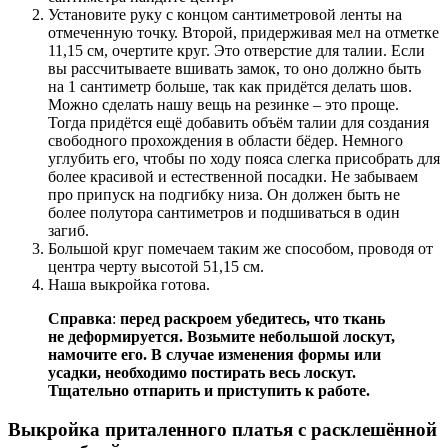
Установите руку с концом сантиметровой ленты на
отмеченную точку. Второй, придерживая мел на отметке
11,15 см, очертите круг. Это отверстие для талии. Если
вы рассчитываете вшивать замок, то оно должно быть
на 1 сантиметр больше, так как придётся делать шов.
Можно сделать нашу вещь на резинке – это проще.
Тогда придётся ещё добавить объём талии для создания
свободного прохождения в области бёдер. Немного
углубить его, чтобы по ходу пояса слегка присобрать для
более красивой и естественной посадки. Не забываем
про припуск на подгибку низа. Он должен быть не
более полутора сантиметров и подшиваться в один
загиб.
Большой круг помечаем таким же способом, проводя от
центра черту высотой 51,15 см.
Наша выкройка готова.
Справка
:
перед раскроем убедитесь, что ткань
не деформируется. Возьмите небольшой лоскут,
намочите его. В случае изменения формы или
усадки, необходимо постирать весь лоскут.
Тщательно отпарить и приступить к работе.
Выкройка приталенного платья с расклешённой