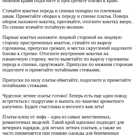
нижним краям подогните и прострочите близко к краю.
Стачайте кокетки переда и спинки попарно по плечевым
швам. Приметайте оборки к переду и спинке платья. Поверх
оборок наложите кокетку, притачайте, отогните кокетку вверх.
По спинке втачайте потайную молнию
Парные кокетки наложите лицевой стороной на лицевую
сторону пристроченных кокеток, стачайте по вырезу
горловины, припуски срежьте, в местах скруглений надсеките
близко к строчке. Отогните внутренние кокетки на
изнаночную сторону, чисто выметайте по вырезу горловины
переда и спинки, проутюжьте. Припуски по нижним сторонам
подогните и приметайте потайными стежками.
Припуски по низу платья обметайте, подогните и приметайте
потайными стежками.
Чудесное летнее платье готово! Теперь есть еще один повод
встретиться с подругами и выпить по чашечке ароматного
капучино. Будьте счастливы и веселого вам лета!
Платье-клеш от лифа – одна из самых женственных,
романтичных моделей. Такой крой идеально подходит для
вечерних нарядов, для легких летних платьев, а также он
часто применяется при пошиве одежды для беременных