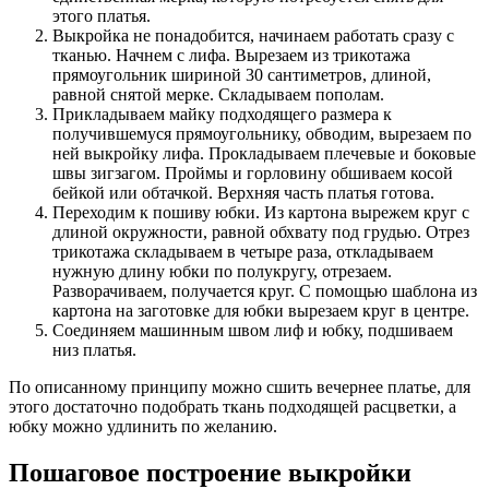
этого платья.
Выкройка не понадобится, начинаем работать сразу с
тканью. Начнем с лифа. Вырезаем из трикотажа
прямоугольник шириной 30 сантиметров, длиной,
равной снятой мерке. Складываем пополам.
Прикладываем майку подходящего размера к
получившемуся прямоугольнику, обводим, вырезаем по
ней выкройку лифа. Прокладываем плечевые и боковые
швы зигзагом. Проймы и горловину обшиваем косой
бейкой или обтачкой. Верхняя часть платья готова.
Переходим к пошиву юбки. Из картона вырежем круг с
длиной окружности, равной обхвату под грудью. Отрез
трикотажа складываем в четыре раза, откладываем
нужную длину юбки по полукругу, отрезаем.
Разворачиваем, получается круг. С помощью шаблона из
картона на заготовке для юбки вырезаем круг в центре.
Соединяем машинным швом лиф и юбку, подшиваем
низ платья.
По описанному принципу можно сшить вечернее платье, для
этого достаточно подобрать ткань подходящей расцветки, а
юбку можно удлинить по желанию.
Пошаговое построение выкройки