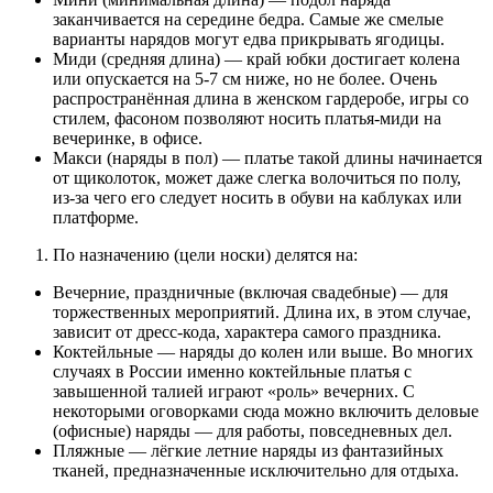
заканчивается на середине бедра. Самые же смелые
варианты нарядов могут едва прикрывать ягодицы.
Миди (средняя длина) — край юбки достигает колена
или опускается на 5-7 см ниже, но не более. Очень
распространённая длина в женском гардеробе, игры со
стилем, фасоном позволяют носить платья-миди на
вечеринке, в офисе.
Макси (наряды в пол) — платье такой длины начинается
от щиколоток, может даже слегка волочиться по полу,
из-за чего его следует носить в обуви на каблуках или
платформе.
По назначению (цели носки) делятся на:
Вечерние, праздничные (включая свадебные) — для
торжественных мероприятий. Длина их, в этом случае,
зависит от дресс-кода, характера самого праздника.
Коктейльные — наряды до колен или выше. Во многих
случаях в России именно коктейльные платья с
завышенной талией играют «роль» вечерних. С
некоторыми оговорками сюда можно включить деловые
(офисные) наряды — для работы, повседневных дел.
Пляжные — лёгкие летние наряды из фантазийных
тканей, предназначенные исключительно для отдыха.