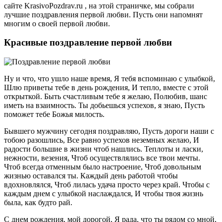
сайте KrasivoPozdrav.ru , на этой страничке, мы собрали
лучшие поздравления первой любви. Пусть они напомнят
многим о своей первой любви.
Красивые поздравление первой любви
Ну и что, что ушло наше время, Я тебя вспоминаю с улыбкой,
Шлю приветы тебе в день рождения, И тепло, вместе с этой
открыткой. Быть счастливым тебе я желаю, Полюбив, шанс
иметь на взаимность. Ты добьешься успехов, я знаю, Пусть
поможет тебе Божья милость.
Бывшего мужчину сегодня поздравляю, Пусть дороги наши с
тобою разошлись, Все равно успехов неземных желаю, И
радости большие в жизни чтоб нашлись. Теплоты и ласки,
нежности, везения, Чтоб осуществлялись все твои мечты.
Чтоб всегда отменным было настроение, Чтоб довольным
жизнью оставался ты. Каждый день работой чтобы
вдохновлялся, Чтоб лилась удача просто через край. Чтобы с
каждым днем с улыбкой наслаждался, И чтобы твоя жизнь
была, как будто рай.
С днем рождения, мой дорогой, Я рада, что ты рядом со мной,