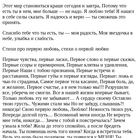
Этот мир становиться краше сегодня и завтра, Потому что
есть ты в нем, мне больше — не надо. Я люблю тебя! Я нашел
в себе силы сказать. Я надеюсь и верю — ты сможешь это
принять.
Спасибо тебе что ты есть, ты — моя радость, Моя звездочка в
небе, улыбка и слабость.
Стихи про первую любовь, стихи о первой любви
Первые чувства, первые ласки, Первое слово и первые сказки,
Первые ссоры и примирения, Первые клятвы и удивления,
Первые Наши с тобою признания, Первые встречи и
расставания, Первые губы и первые взгляды, Первые: ложь и
чьи-то страданья, Самое первое тела касание, Первая боль, да,
и желание, Первое счастье, а в нем только мы!!! Разрушили
все, уберечь не смогли. Все в нашей жизни впервые бывает,
Только любовь эту не забывают… А сердцу своему Оставлю
твою грусть.. Чужими стали мы Но не забуду, слышишь?!
никогда! Свою первую любовь, Люблю! Нежность твоих рук,
Впереди долгий путь… Вспоминай меня иногда Не вернуть
мне тебя, никогда… Зачем с тобой я повстречалась? Зачем
узнала я тебя? Жила до этого спокойно, а после бредить
начала. Ты помнишь ночь того июня? Когда я встретила тебя.
Ведь эта ночь была подарком, ты появился у МЕНЯ! Ты