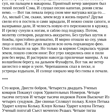
суп, ни пальцем в макароны. Приятный вечер завершен был
тихой песней Сэма, И слушал песню капитан, роняя слезы
немо. — Вот так певала перед сном мне матушка когда-то…
Ах, милый Сэм, скажи, зачем веду я жизнь пирата? Друзья
свели его в постель и сами зарыдали, И нежно сняли сапоги, и
валерьянки дали, И челюсть новую его переложили в кружку,
И грелку сунули к ногам, и саблю под подушку. Потом,
молитву сотворив, разделись аккуратно, Без грубых шуток и
божбы, пристойно-деликатно, И мирно отошли ко сну, умыв
лицо и шею, И в грезах видели всю ночь порхающую фею.
Они отплыли на заре. Но только за кормою Сокрылась чудная
земля, пошло совсем иное: Все утро хмурились они и пили
ром без меры, И растеряли навсегда приличные манеры. А на
волшебном берегу, на дальнем Фунафути, Все так же ветер
шелестел о мире и уюте. Черепашонок спал в песке, и
устрицы вздыхали, И солнце озирало мир без гнева и печали.
***
Сто коров, Двести бобров, Четыреста двадцать Ученых
комаров Покажут сорок Удивительных Номеров. Четыре
тысячи петухов И четыре тысячи индюков Разом Выскочат Из
четырех сундуков. Две свиньи Спляшут польку. Клоун Петька
Ударит клоуна Кольку. Клоун Колька Ударит клоуна Петьку.
Ученый попугай Съест моченую Редьку. Четыре тигра