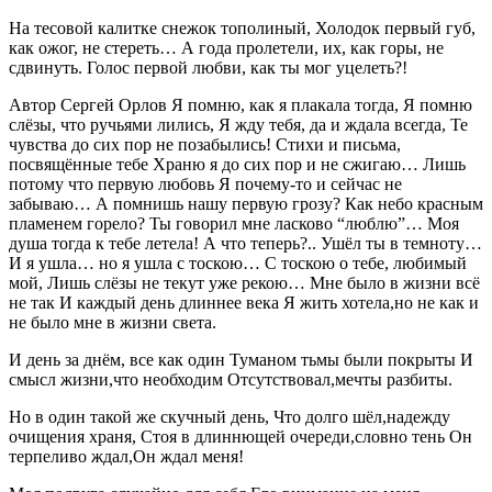
На тесовой калитке снежок тополиный, Холодок первый губ,
как ожог, не стереть… А года пролетели, их, как горы, не
сдвинуть. Голос первой любви, как ты мог уцелеть?!
Автор Сергей Орлов Я помню, как я плакала тогда, Я помню
слёзы, что ручьями лились, Я жду тебя, да и ждала всегда, Те
чувства до сих пор не позабылись! Стихи и письма,
посвящённые тебе Храню я до сих пор и не сжигаю… Лишь
потому что первую любовь Я почему-то и сейчас не
забываю… А помнишь нашу первую грозу? Как небо красным
пламенем горело? Ты говорил мне ласково “люблю”… Моя
душа тогда к тебе летела! А что теперь?.. Ушёл ты в темноту…
И я ушла… но я ушла с тоскою… С тоскою о тебе, любимый
мой, Лишь слёзы не текут уже рекою… Мне было в жизни всё
не так И каждый день длиннее века Я жить хотела,но не как и
не было мне в жизни света.
И день за днём, все как один Туманом тьмы были покрыты И
смысл жизни,что необходим Отсутствовал,мечты разбиты.
Но в один такой же скучный день, Что долго шёл,надежду
очищения храня, Стоя в длиннющей очереди,словно тень Он
терпеливо ждал,Он ждал меня!