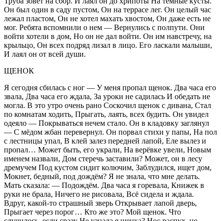
Труба зовет на сбор. И лаял он до хрипоты На темные кусты.
Он был один в саду пустом, Он на террасе лег. Он целый час
лежал пластом, Он не хотел махать хвостом, Он даже есть не
мог. Ребята вспомнили о нем — Вернулись с полпути. Они
войти хотели в дом, Но он не дал войти. Он им навстречу, на
крыльцо, Он всех подряд лизал в лицо. Его ласкали малыши,
И лаял он от всей души.
ЩЕНОК
Я сегодня сбилась с ног — У меня пропал щенок. Два часа его
звала, Два часа его ждала, За уроки не садилась И обедать не
могла. В это утро очень рано Соскочил щенок с дивана, Стал
по комнатам ходить, Прыгать, лаять, всех будить. Он увидел
одеяло — Покрываться нечем стало. Он в кладовку заглянул
— С мёдом жбан перевернул. Он порвал стихи у папы, На пол
с лестницы упал, В клей залез передней лапой, Еле вылез и
пропал… Может быть, его украли, На верёвке увели, Новым
именем назвали, Дом стеречь заставили? Может, он в лесу
дремучем Под кустом сидит колючим, Заблудился, ищет дом,
Мокнет, бедный, под дождём? Я не знала, что мне делать.
Мать сказала: — Подождём. Два часа я горевала, Книжек в
руки не брала, Ничего не рисовала, Всё сидела и ждала.
Вдруг, какой-то страшный зверь Открывает лапой дверь,
Прыгает через порог… Кто же это? Мой щенок. Что
случилось, если сразу Не узнала я щенка? Нос распух, не