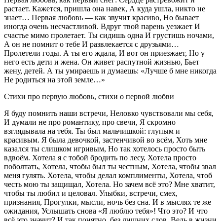
растает. Кажется, пришла она навек, А куда ушла, никто не
знает… Первая любовь — как звучит красиво, Но бывает
иногда очень несчастливой. Вдруг твой парень уезжает И
счастье мимо пролетает. Ты сидишь одна И грустишь ночами,
А он не помнит о тебе И развлекается с друзьями…
Пролетели годы. А ты его ждала, И вот он приезжает, Но у
него есть дети и жена. Он живет распутной жизнью, Бьет
жену, детей. А ты умираешь и думаешь: «Лучше б мне никогда
Не родиться на этой земле…»
Стихи про первую любовь, стихи о первой любви
Я буду помнить наши встречи, Неловко чувствовали мы себя,
И думали не про романтику, про свечи, Я скромно
взглядывала на тебя. Ты был мальчишкой: глупым и
красивым. Я была девочкой, застенчивой во всём, Хоть мне
казался ты слишком игривым, Но так хотелось просто быть
вдвоём. Хотела я с тобой бродить по лесу, Хотела просто
поболтать, Хотела, чтобы был ты честным, Хотела, чтобы звал
меня гулять. Хотела, чтобы делал комплименты, Хотела, чтоб
честь мою ты защищал, Хотела. Но зачем всё это? Мне хватит,
чтобы ты любил и целовал. Улыбки, встречи, смех,
признания, Прогулки, мысли, ночь без сна. И в мыслях те же
ожидания, Услышать снова «Я люблю тебя»! Что это? И что
всё это значит? И так понятно, без лишних слов. Ведь в жизни