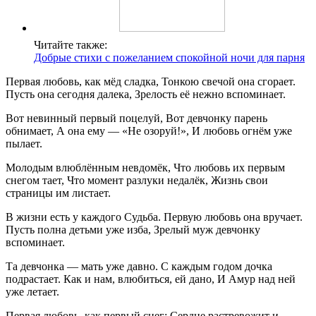
Читайте также:
Добрые стихи с пожеланием спокойной ночи для парня
Первая любовь, как мёд сладка, Тонкою свечой она сгорает.
Пусть она сегодня далека, Зрелость её нежно вспоминает.
Вот невинный первый поцелуй, Вот девчонку парень
обнимает, А она ему — «Не озоруй!», И любовь огнём уже
пылает.
Молодым влюблённым невдомёк, Что любовь их первым
снегом тает, Что момент разлуки недалёк, Жизнь свои
страницы им листает.
В жизни есть у каждого Судьба. Первую любовь она вручает.
Пусть полна детьми уже изба, Зрелый муж девчонку
вспоминает.
Та девчонка — мать уже давно. С каждым годом дочка
подрастает. Как и нам, влюбиться, ей дано, И Амур над ней
уже летает.
Первая любовь, как первый снег: Сердце растревожит и