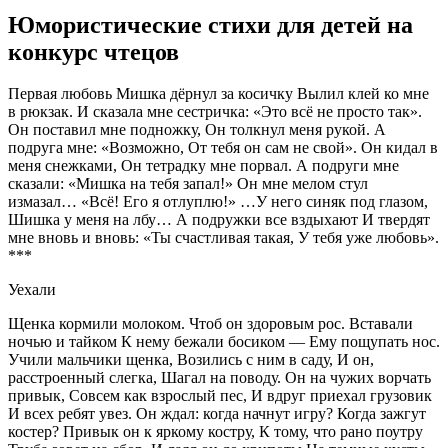
Юмористические стихи для детей на
конкурс чтецов
Первая любовь Мишка дёрнул за косичку Вылил клей ко мне
в рюкзак. И сказала мне сестричка: «Это всё не просто так».
Он поставил мне подножку, Он толкнул меня рукой. А
подруга мне: «Возможно, От тебя он сам не свой». Он кидал в
меня снежками, Он тетрадку мне порвал. А подруги мне
сказали: «Мишка на тебя запал!» Он мне мелом стул
измазал… «Всё! Его я отлуплю!» …У него синяк под глазом,
Шишка у меня на лбу… А подружки все вздыхают И твердят
мне вновь и вновь: «Ты счастливая такая, У тебя уже любовь».
***
Уехали
Щенка кормили молоком. Чтоб он здоровым рос. Вставали
ночью и тайком К нему бежали босиком — Ему пощупать нос.
Учили мальчики щенка, Возились с ним в саду, И он,
расстроенный слегка, Шагал на поводу. Он на чужих ворчать
привык, Совсем как взрослый пес, И вдруг приехал грузовик
И всех ребят увез. Он ждал: когда начнут игру? Когда зажгут
костер? Привык он к яркому костру, К тому, что рано поутру