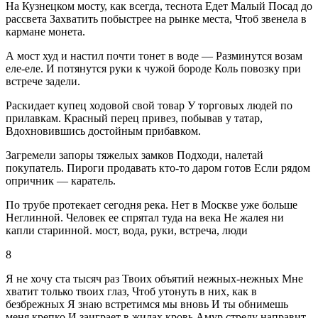
На Кузнецком мосту, как всегда, теснота Едет Малый Посад до
рассвета Захватить побыстрее на рынке места, Чтоб звенела в
кармане монета.
А мост худ и настил почти тонет в воде — Разминутся возам
еле-еле. И потянутся руки к чужой бороде Коль повозку при
встрече задели.
Раскидает купец ходовой свой товар У торговых людей по
прилавкам. Красный перец привез, побывав у татар,
Вдохновившись достойным прибавком.
Загремели запоры тяжелых замков Подходи, налетай
покупатель. Пироги продавать кто-то даром готов Если рядом
опричник — каратель.
По трубе протекает сегодня река. Нет в Москве уже больше
Неглинной. Человек ее спрятал туда на века Не жалея ни
капли старинной. мост, вода, руки, встреча, люди
8
Я не хочу ста тысяч раз Твоих объятий нежных-нежных Мне
хватит только твоих глаз, Чтоб утонуть в них, как в
безбрежных Я знаю встретимся мы вновь И ты обнимешь
меня крепко И заиграет в жилах кровь Амур стрелу направит