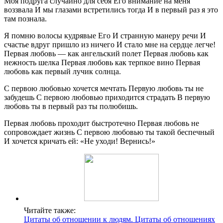
Моя подруга случайно для себя Его внимание на меня
воззвала И мы глазами встретились тогда И в первый раз я это
там познала.
Я помню волосы кудрявые Его И странную манеру речи И
счастье вдруг пришло из ничего И стало мне на сердце легче!
Первая любовь — как ангельский полет Первая любовь как
нежность шелка Первая любовь как терпкое вино Первая
любовь как первый лучик солнца.
С первою любовью хочется мечтать Первую любовь ты не
забудешь С первою любовью приходится страдать В первую
любовь ты в первый раз ты полюбишь.
Первая любовь проходит быстротечно Первая любовь не
сопровождает жизнь С первою любовью ты такой беспечный
И хочется кричать ей: «Не уходи! Вернись!»
Читайте также:
Цитаты об отношении к людям. Цитаты об отношениях