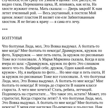
видно глаза, Перекошена щека, И, впиваясь, как игла, На
хвосте жужжит пчела. Мать сказала: — Дверь закрой! К нам
летит пчелиный рой. — Весь укутанный, в постели Мой
щенок лежит пластом И виляет еле-еле Забинтованным
хвостом. Я не бегаю к врачу — я сама его лечу.
***
БОЛТУНЬЯ
Что болтунья Лида, мол, Это Вовка выдумал. А болтать-то
мне когда? Мне болтать-то некогда! Драмкружок, кружок по
фото, Хоркружок — мне петь охота, За кружок по рисованью
Тоже все голосовали. А Марья Марковна сказала, Когда я шла
вчера из зала: «Драмкружок, кружок по фото Это слишком
много что-то. Выбирай себе, дружок, Один какой-нибудь
кружок». Ну, я выбрала по фото… Но мне еще и петь охота, И
за кружок по рисованью Тоже все голосовали. А что болтунья
Лида, мол, Это Вовка выдумал. А болтать-то мне когда? Мне
болтать-то некогда! Я теперь до старости В нашем классе
староста. А чего мне хочется? Стать, ребята, летчицей.
Поднимусь на стратостате… Что такое это, кстати? Может, это
стратостат, Когда старосты летят? А что болтунья Лида, мол,
Это Вовка выдумал. А болтать-то мне когда? Мне болтать-то
некогда! У меня еще нагрузки По-немецки и по-русски. Нам