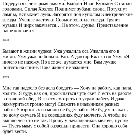
Подерутся с четырьмя львами. Выйдет Иван Кузьмич С пятью
головами. Силач Хохлов Поднимет зубами слона. Потухнут
лампы, Вспыхнет луна. Загорятся под куполом Электрические
звезды. Ученые ласточки Совьют золотые гнезда. Грянет
музыка И цирк закачается… На этом, друзья, Представление
наше кончается.
***
Бывают в жизни чудеса: Ужа ужалила оса Ужалила его в
живот. Ужу ужасно больно. Вот. А доктор Еж сказал Ужу: «Я
ничего не нахожу. Но все же, думается мне, Вам лучше
ползать на спине, Пока живот не заживет.
***
Мне так надоело без дела бродить — Хочу на работу, как папа,
ходить. Я буду, как он, просыпаться чуть свет И есть на работе
в столовой обед. В газету смотреть по утрам набегу И даже
нахмуриться грозно могу! Скажите начальникам разных
работ: У взрослых со мною не будет забот. Не буду я плакать,
по дому скучать И на совещаниях буду молчать. А чтобы не
вышло чего-то не так, Прошу у началльников мелочь, пустяк
— Пусть маму с собой разрешат привести. Она хорошо себя
будет вести.