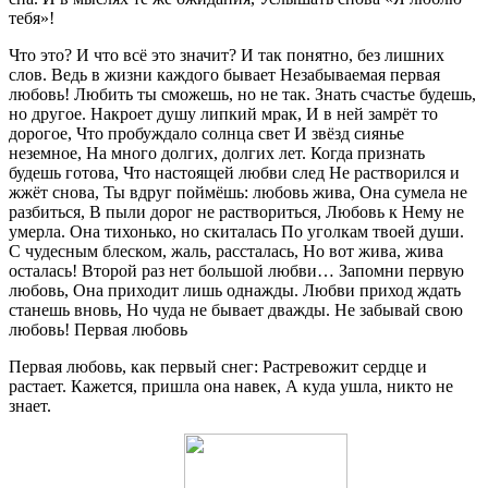
тебя»!
Что это? И что всё это значит? И так понятно, без лишних
слов. Ведь в жизни каждого бывает Незабываемая первая
любовь! Любить ты сможешь, но не так. Знать счастье будешь,
но другое. Накроет душу липкий мрак, И в ней замрёт то
дорогое, Что пробуждало солнца свет И звёзд сиянье
неземное, На много долгих, долгих лет. Когда признать
будешь готова, Что настоящей любви след Не растворился и
жжёт снова, Ты вдруг поймёшь: любовь жива, Она сумела не
разбиться, В пыли дорог не раствориться, Любовь к Нему не
умерла. Она тихонько, но скиталась По уголкам твоей души.
С чудесным блеском, жаль, рассталась, Но вот жива, жива
осталась! Второй раз нет большой любви… Запомни первую
любовь, Она приходит лишь однажды. Любви приход ждать
станешь вновь, Но чуда не бывает дважды. Не забывай свою
любовь! Первая любовь
Первая любовь, как первый снег: Растревожит сердце и
растает. Кажется, пришла она навек, А куда ушла, никто не
знает.