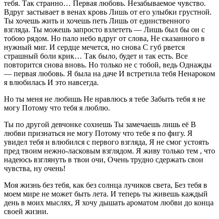
тебя. Так странно… Первая любовь. Незабываемое чувство.
Вдруг застывает в венах кровь Лишь от его улыбки грустной.
Ты хочешь жить и хочешь петь Лишь от единственного
взгляда. Ты можешь запросто взлететь — Лишь был бы он с
тобою рядом. Но пало небо вдруг от слова, Не сказанного в
нужный миг. И сердце мечется, но снова С губ рвется
страшный боли крик… Так было, будет и так есть. Все
повторится снова вновь. Но только не с тобой, ведь Однажды
— первая любовь. Я была на даче И встретила тебя Ненароком
я влюбилась И это навсегда.
Но ты меня не любишь Не нравлюсь я тебе Забыть тебя я не
могу Потому что тебя я люблю.
Ты по другой девчонке сохнешь Ты замечаешь лишь её В
любви признаться не могу Потому что тебе я по фигу. Я
увидел тебя и влюбился с первого взгляда, Я не смог устоять
пред твоим нежно-ласковым взглядом. Я живу только тем , что
надеюсь взглянуть в твои очи, Очень трудно сдержать свои
чувства, ну очень!
Моя жизнь без тебя, как без солнца лучиков света, Без тебя в
моем мире не может быть лета. И теперь ты живешь каждый
день в моих мыслях, Я хочу дышать ароматом любви до конца
своей жизни.