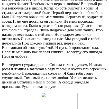
каждого бывает Незабываемая первая любовь! В первый раз
мы влюбляемся в школе, Когда юность бушует в крови. И
страдаем от сладостной боли Первой неразделённой любви.
Был ОН просто обычный мальчишка. Сероглазый, кудрявый
сосед. И не мне посылал он записки Не меня провожал
взглядом вслед. Были вздохи и были рыдания. (Счастлив тот,
кто любил и страдал). Лишь подружке доверила тайну, Чтоб
назавтра весь класс о ней знал. Но недаром девчонки
шептались И хихикали, глядя на нас. Мы украдкой с тобой
целовались Под дождём первый раз, первый раз…
Вспоминаю об этом с улыбкой. И пускай пролетают года.
Первый мальчик- как первая книжка, Не забуду его никогда.
Первая любовь
В вечернем сумраке долина Синела тихо за ручьем, И запах
розы и ясмина Благоухал в саду твоем; В кустах прибережных
влюбленно Перекликались соловьи. Я близ тебя стоял
смущенный, Томимый трепетом любви. Уста от полноты
дыханья Остались немы и робки, А сердце жаждало
признания, Рука – пожатия руки.