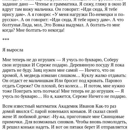
задание дано — Чтенье и грамматика. Я сижу, гляжу в окно И
вдруг там вижу мальчика. Он говорит: «Иди сюда, Я тебе
ирису дам». А я говорю: «У меня нагрузки По-немецки и по-
русски». А он говорит: «Иди сюда, Я тебе ирису дам». А что
болтунья Лида, мол, Это Вовка выдумал. А болтать-то мне
когда? Мне болтать-то некогда!
***
Я выросла
Мне теперь не до игрушек — Я учусь по букварю, Соберу
свои игрушки И Сереже подарю. Деревянную посуду Я пока
дарить не буду. Заяц нужен мне самой — Ничего, что он
хромой, А медведь измазан слишком… Куклу жалко отдавать:
Он отдаст ее мальчишкам Или бросит под кровать. Паровоз
отдать Сереже? Он плохой, без колеса… И потом, мне нужно
тоже Поиграть хоть полчаса! Мне теперь не до игрушек — Я
учусь по букварю… Но я, кажется, Сереже Ничего не подарю.
Всем известный математик Академик Иванов Как-то раз
домой явился С парой новеньких коньков. И сказал своей
жене И любимой дочке: -Ну-ка, приготовьте мне Свинцовые
примочки. Для возможных синяков. Чтобы вновь помолодеть,
Я решил коньки надеть. И вот он пятаки берет И отправляется