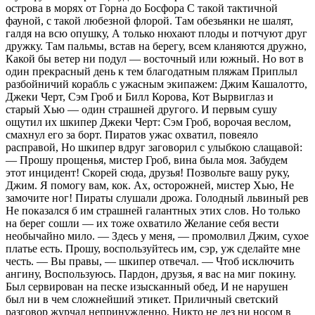
острова в морях от Горна до Босфора С такой тактичной
фауной, с такой любезной флорой. Там обезьянки не шалят,
галдя на всю опушку, А только нюхают плоды и потчуют друг
дружку. Там пальмы, встав на берегу, всем кланяются дружно,
Какой бы ветер ни подул — восточный или южный. Но вот в
один прекрасный день к тем благодатным пляжам Приплыл
разбойничий корабль с ужасным экипажем: Джим Кашалотто,
Джеки Черт, Сэм Гроб и Билл Корова, Кот Вырвиглаз и
старый Хью — один страшней другого. И первым сушу
ощутил их шкипер Джеки Черт: Сэм Гроб, ворочая веслом,
смахнул его за борт. Пиратов ужас охватил, повеяло
расправой, Но шкипер вдруг заговорил с улыбкою слащавой:
— Прошу прощенья, мистер Гроб, вина была моя. Забудем
этот инцидент! Скорей сюда, друзья! Позвольте вашу руку,
Джим. Я помогу вам, кок. Ах, осторожней, мистер Хью, Не
замочите ног! Пираты слушали дрожа. Голодный львиный рев
Не показался б им страшней галантных этих слов. Но только
на берег сошли — их тоже охватило Желание себя вести
необычайно мило. — Здесь у меня, — промолвил Джим, сухое
платье есть. Прошу, воспользуйтесь им, сэр, уж сделайте мне
честь. — Вы правы, — шкипер отвечал. — Чтоб исключить
ангину, Воспользуюсь. Пардон, друзья, я вас на миг покину.
Был сервирован на песке изысканный обед, И не нарушен
был ни в чем сложнейший этикет. Приличный светский
разговор журчал непринужденно, Никто не лез ни носом в