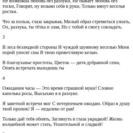
Не возможна любовь без разлуки, Не бывает любовь без
тоски, Говорят, ну возьми себя в руки, Только вянут веселья
ростки.
Что за польза, глаза закрывая, Милый образ стремиться узнать,
Ох, разлука, ты тётка и злая, Но с тобой я смогу совладать.
3
В леса безлюдной стороны И чуждой шумному веселью Меня
порой уносят сны В твою приветливую келью.
В благоуханье простоты, Цветок — дитя дубравной сени,
Опять встречать выходишь ты
4
Ожидания часы — Это время страшной муки! Словно
капелька росы, Высыхаю я в разлуке.
Я заветной встречи миг С нетерпеньем ожидаю. Образ в душу
твой проник! Я — недалеко от рая!
Только дай тебя обнять, Заглянуть в глаза украдкой! Жизнь
волшебной может стать, Упоительной и сладкой!