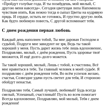
«Пройдут голубые года, И ты позабудешь, мой милый, С
другою меня навсегда». Сегодня цветущая липа Напомнила
чувствам опять, Как нежно тогда я сыпал Цветы на кудрявую
прядь. И сердце, остыть не готовясь, И грустно другую любя.
Как будто любимую повесть, С другой вспоминает тебя.
С днем рождения первая любовь
Каждый день наполнен тобой, Ты мне дарован Господом и
судьбой, Подруги мне завидуют не зря, Ведь ты такой
хороший у меня. Пусть дарит жизнь тебе лишь вдохновение,
Поздравляю, милый, с днём рождения, Пусть здоровье твоё
множится, И ещё долго–долго можется.
Ты такой хороший, милый, Лишь с тобой, я счастлива, Всё
мне нравиться в тебе, Ты главный человек в моей судьбе. Я
поздравляю с днём рождения тебя, Во всём успехов желаю,
счастья, Созвездие удачи пусть светит для тебя, И стороною
обойдут ненастья.
Поздравляю тебя, Самый лучший, любимый! Будь всегда
смелый, Успешный, счастливый! Пусть во всем помогает
Всегда вдохновение, Поздравляю, мой милый, Тебя с днем
рождения!