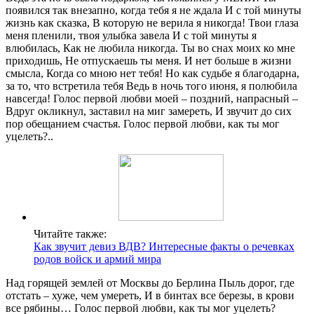
появился так внезапно, когда тебя я не ждала И с той минуты
жизнь как сказка, В которую не верила я никогда! Твои глаза
меня пленили, твоя улыбка завела И с той минуты я
влюбилась, Как не любила никогда. Ты во снах моих ко мне
приходишь, Не отпускаешь ты меня. И нет больше в жизни
смысла, Когда со мною нет тебя! Но как судьбе я благодарна,
за то, что встретила тебя Ведь в ночь того июня, я полюбила
навсегда! Голос первой любви моей – поздний, напрасный –
Вдруг окликнул, заставил на миг замереть, И звучит до сих
пор обещанием счастья. Голос первой любви, как ты мог
уцелеть?..
Читайте также:
Как звучит девиз ВДВ? Интересные факты о речевках
родов войск и армий мира
Над горящей землей от Москвы до Берлина Пыль дорог, где
отстать – хуже, чем умереть, И в бинтах все березы, в крови
все рябины… Голос первой любви, как ты мог уцелеть?