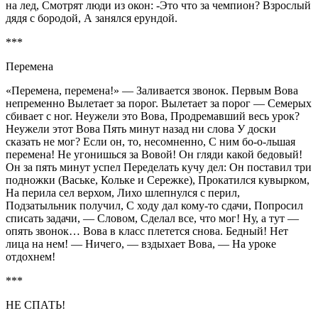
на лед, Смотрят люди из окон: -Это что за чемпион? Взрослый
дядя с бородой, А занялся ерундой.
***
Перемена
«Перемена, перемена!» — Заливается звонок. Первым Вова
непременно Вылетает за порог. Вылетает за порог — Семерых
сбивает с ног. Неужели это Вова, Продремавший весь урок?
Неужели этот Вова Пять минут назад ни слова У доски
сказать не мог? Если он, то, несомненно, С ним бо-о-льшая
перемена! Не угонишься за Вовой! Он гляди какой бедовый!
Он за пять минут успел Переделать кучу дел: Он поставил три
подножки (Ваське, Кольке и Сережке), Прокатился кувырком,
На перила сел верхом, Лихо шлепнулся с перил,
Подзатыльник получил, С ходу дал кому-то сдачи, Попросил
списать задачи, — Словом, Сделал все, что мог! Ну, а тут —
опять звонок… Вова в класс плетется снова. Бедный! Нет
лица на нем! — Ничего, — вздыхает Вова, — На уроке
отдохнем!
***
НЕ СПАТЬ!