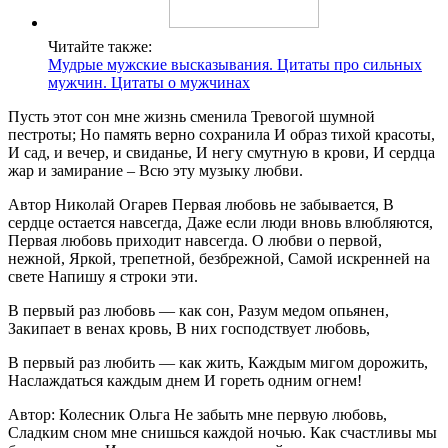
Читайте также:
Мудрые мужские высказывания. Цитаты про сильных
мужчин. Цитаты о мужчинах
Пусть этот сон мне жизнь сменила Тревогой шумной
пестроты; Но память верно сохранила И образ тихой красоты,
И сад, и вечер, и свиданье, И негу смутную в крови, И сердца
жар и замирание – Всю эту музыку любви.
Автор Николай Огарев Первая любовь не забывается, В
сердце остается навсегда, Даже если люди вновь влюбляются,
Первая любовь приходит навсегда. О любви о первой,
нежной, Яркой, трепетной, безбрежной, Самой искренней на
свете Напишу я строки эти.
В первый раз любовь — как сон, Разум медом опьянен,
Закипает в венах кровь, В них господствует любовь,
В первый раз любить — как жить, Каждым мигом дорожить,
Наслаждаться каждым днем И гореть одним огнем!
Автор: Колесник Ольга Не забыть мне первую любовь,
Сладким сном мне снишься каждой ночью. Как счастливы мы