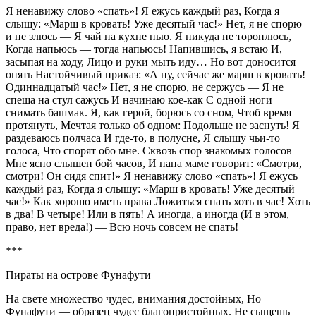
Я ненавижу слово «спать»! Я ежусь каждый раз, Когда я
слышу: «Марш в кровать! Уже десятый час!» Нет, я не спорю
и не злюсь — Я чай на кухне пью. Я никуда не тороплюсь,
Когда напьюсь — тогда напьюсь! Напившись, я встаю И,
засыпая на ходу, Лицо и руки мыть иду… Но вот доносится
опять Настойчивый приказ: «А ну, сейчас же марш в кровать!
Одиннадцатый час!» Нет, я не спорю, не сержусь — Я не
спеша на стул сажусь И начинаю кое-как С одной ноги
снимать башмак. Я, как герой, борюсь со сном, Чтоб время
протянуть, Мечтая только об одном: Подольше не заснуть! Я
раздеваюсь полчаса И где-то, в полусне, Я слышу чьи-то
голоса, Что спорят обо мне. Сквозь спор знакомых голосов
Мне ясно слышен бой часов, И папа маме говорит: «Смотри,
смотри! Он сидя спит!» Я ненавижу слово «спать»! Я ежусь
каждый раз, Когда я слышу: «Марш в кровать! Уже десятый
час!» Как хорошо иметь права Ложиться спать хоть в час! Хоть
в два! В четыре! Или в пять! А иногда, а иногда (И в этом,
право, нет вреда!) — Всю ночь совсем не спать!
***
Пираты на острове Фунафути
На свете множество чудес, внимания достойных, Но
Фунафути — образец чудес благопристойных. Не сыщешь