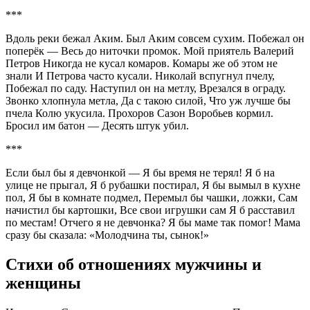
***
Вдоль реки бежал Аким. Был Аким совсем сухим. Побежал он
поперёк — Весь до ниточки промок. Мой приятель Валерий
Петров Никогда не кусал комаров. Комары же об этом не
знали И Петрова часто кусали. Николай вспугнул пчелу,
Побежал по саду. Наступил он на метлу, Врезался в ограду.
Звонко хлопнула метла, Да с такою силой, Что уж лучше бы
пчела Колю укусила. Прохоров Сазон Воробьев кормил.
Бросил им батон — Десять штук убил.
***
Если был бы я девчонкой — Я бы время не терял! Я б на
улице не прыгал, Я б рубашки постирал, Я бы вымыл в кухне
пол, Я бы в комнате подмел, Перемыл бы чашки, ложки, Сам
начистил бы картошки, Все свои игрушки сам Я б расставил
по местам! Отчего я не девчонка? Я бы маме так помог! Мама
сразу бы сказала: «Молодчина ты, сынок!»
Стихи об отношениях мужчины и
женщины