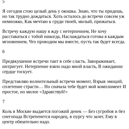
5
Я сегодня стою целый день у окошка. Знаю, что ты придешь,
но так трудно дождаться. Хоть осталось до встречи совсем уж
немножко, Как мечтаю к груди твоей, милый, прижаться.
Встречу каждую нашу я жду с нетерпением, Не хочу
расставаться с тобой никогда, Наслаждаться готова я каждым
мгновением, Что проводим мы вместе, пусть так будет всегда.
6
Предвкушение встречи таит в себе сласть. Завораживает,
интригует. Нетерпение взяло надо мной власть, В ожидании
сердце тоскует.
Представляю волнительный встречи момент, Взрыв эмоций,
сплетение страсти… Но сначала тебе будет мой комплимент И
простое, но милое «Здравствуй!»
7
Коль в Москве выдается погожий денек — Без сугробов и без
снегопада Встрепенется народец, в пургу что залег, Ему в
центр обязательно надо.