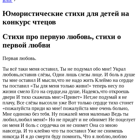
Блог
›
Юмористические стихи для детей на
конкурс чтецов
Стихи про первую любовь, стихи о
первой любви
Первая любовь.
Ты всё таки меня оставил, Ты не подумал обо мне! Украл
любовь,оставив слёзы, Одни лишь слезы лице. И боль в душе
ты мне оставил И мысли,что не надо жить Клеймо на сердце
ты поставил «Ты для меня только живи!» теперь несу по
жизни смело Его на сердце,на душе, Надеясь,что откроешь
двери И тихо скажешь мне:»Привет» Нет,не подумай я не
плачу, Все слёзы высохли уже Вот только сердце тихо стонет
«пожалуйста приди ко мне! пожалуйста мне очень больно,
Мне одиноко без тебя. Ну пожалей меня маленько Ведь ты
любил,любил меня!» Но не придёт и не обнимет Не поцелует
он меня И боль с сердечка он не снимет Она со мною
навсегда. И то клеймо что ты поставил Уже не снимешь
никогда И я до смерти буду помнить, Что я люблю,люблю