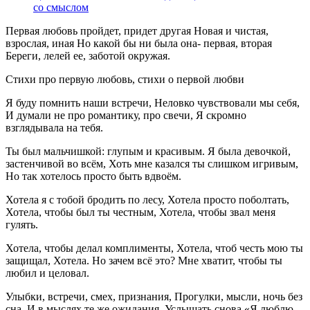
со смыслом
Первая любовь пройдет, придет другая Новая и чистая,
взрослая, иная Но какой бы ни была она- первая, вторая
Береги, лелей ее, заботой окружая.
Стихи про первую любовь, стихи о первой любви
Я буду помнить наши встречи, Неловко чувствовали мы себя,
И думали не про романтику, про свечи, Я скромно
взглядывала на тебя.
Ты был мальчишкой: глупым и красивым. Я была девочкой,
застенчивой во всём, Хоть мне казался ты слишком игривым,
Но так хотелось просто быть вдвоём.
Хотела я с тобой бродить по лесу, Хотела просто поболтать,
Хотела, чтобы был ты честным, Хотела, чтобы звал меня
гулять.
Хотела, чтобы делал комплименты, Хотела, чтоб честь мою ты
защищал, Хотела. Но зачем всё это? Мне хватит, чтобы ты
любил и целовал.
Улыбки, встречи, смех, признания, Прогулки, мысли, ночь без
сна. И в мыслях те же ожидания, Услышать снова «Я люблю