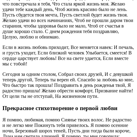
что повстречала я тебя, Что стала яркой жизнь моя. Желаю
удачи тебе каждый день, Чтоб жизнь красиво было не лень.
Пусть сбудется твоя мечта, Пусть светлой будет жизнь твоя.
Желаю удачи во всех начинаниях, Чтоб не прошли даром твои
старания, чтобы здоровья было не мало, Чтоб от счастья в
душе хорошо стало. С днем рождения тебя поздравляю,
Целую, люблю и обнимаю.
Если в жизнь любовь приходит, Все меняется навек: И печаль,
и грусть уходит, Если близкий человек Улыбается, смеется! В
сердце царствует любовь! Все на свете удается, Если вместе
мы с тобой!
Сегодня за одним столом, Собрал своих друзей, И с девушкой
теперь другой, Теперь ты верен ей. Спасибо за любовь ко мне,
Что быстро так прошла! Поздравить в день рожденья твой, Я
радостно пришла! Желаю обрести комфорт, Призвание найти!
От цели ты не отступай, На жизненном пути.
Прекрасное стихотворение о первой любви
Я помню, любимая, помню Сиянье твоих волос. Не радостно
и не легко мне Покинуть тебя привелось. Я помню осенние
ночи, Березовый шорох теней, Пусть дни тогда были короче,
Луна нам светила длинней. Я помню, ты мне говорила: