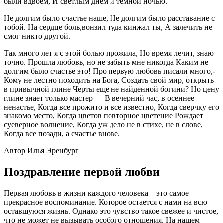
были вдвоем, И светлым днем и темной ночью.
Не долгим было счастье наше, Не долгим было расставание с
тобой. На сердце боль,вонзил туда кинжал ты, А залечить не
смог никто другой.
Так много лет я с этой болью прожила, Но время лечит, знаю
точно. Прошла любовь, но не забыть мне никогда Каким не
долгим было счастье это! Про первую любовь писали много,-
Кому не лестно походить на Бога, Создать свой мир, открыть
в привычной глине Черты еще не найденной богини? Но цену
глине знает только мастер — В вечерний час, в осеннее
ненастье, Когда все прожито и все известно, Когда сверчку его
знакомо место, Когда цветов повторное цветение Рождает
суеверное волнение, Когда уж дело не в стихе, не в слове,
Когда все позади, а счастье внове.
Автор Илья Эренбург
Поздравление первой любви
Первая любовь в жизни каждого человека – это самое
прекрасное воспоминание. Которое остается с нами на всю
оставшуюся жизнь. Однако это чувство такое свежее и чистое,
что не может не вызывать особого отношения. На нашем