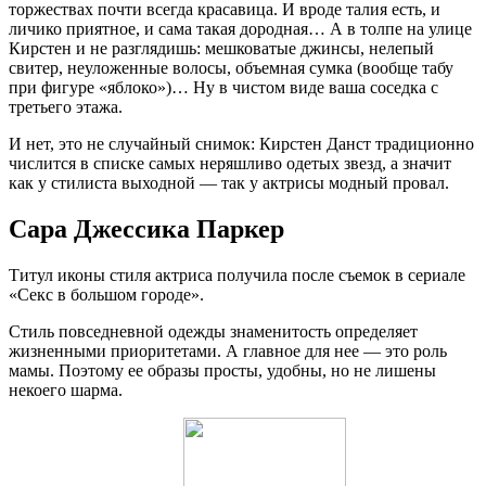
торжествах почти всегда красавица. И вроде талия есть, и
личико приятное, и сама такая дородная… А в толпе на улице
Кирстен и не разглядишь: мешковатые джинсы, нелепый
свитер, неуложенные волосы, объемная сумка (вообще табу
при фигуре «яблоко»)… Ну в чистом виде ваша соседка с
третьего этажа.
И нет, это не случайный снимок: Кирстен Данст традиционно
числится в списке самых неряшливо одетых звезд, а значит
как у стилиста выходной — так у актрисы модный провал.
Сара Джессика Паркер
Титул иконы стиля актриса получила после съемок в сериале
«Секс в большом городе».
Стиль повседневной одежды знаменитость определяет
жизненными приоритетами. А главное для нее — это роль
мамы. Поэтому ее образы просты, удобны, но не лишены
некоего шарма.