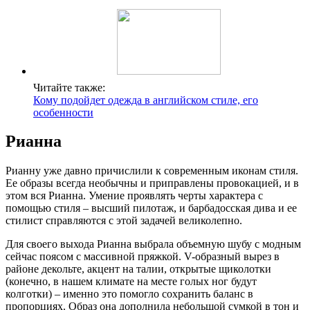
Читайте также:
Кому подойдет одежда в английском стиле, его
особенности
Рианна
Рианну уже давно причислили к современным иконам стиля.
Ее образы всегда необычны и приправлены провокацией, и в
этом вся Рианна. Умение проявлять черты характера с
помощью стиля – высший пилотаж, и барбадосская дива и ее
стилист справляются с этой задачей великолепно.
Для своего выхода Рианна выбрала объемную шубу с модным
сейчас поясом с массивной пряжкой. V-образный вырез в
районе декольте, акцент на талии, открытые щиколотки
(конечно, в нашем климате на месте голых ног будут
колготки) – именно это помогло сохранить баланс в
пропорциях. Образ она дополнила небольшой сумкой в тон и