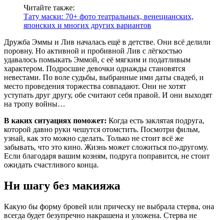
Читайте также:
Тату маски: 70+ фото театральных, венецианских,
японских и многих других вариантов
Дружба Эммы и Лив началась ещё в детстве. Они всё делили
поровну. Но активной и пробивной Лив с лёгкостью
удавалось помыкать Эммой, с её мягким и податливым
характером. Подросшие девочки однажды становятся
невестами. По воле судьбы, выбранные ими даты свадеб, и
место проведения торжества совпадают. Они не хотят
уступать друг другу, обе считают себя правой. И они выходят
на тропу войны…
В каких ситуациях поможет:
Когда есть заклятая подруга,
которой давно руки чешутся отомстить. Посмотри фильм,
узнай, как это можно сделать. Только не стоит всё же
забывать, что это кино. Жизнь может сложиться по-другому.
Если благодаря вашим козням, подруга поправится, не стоит
ожидать счастливого конца.
Ни шагу без макияжа
Какую бы форму бровей или прическу не выбрала стерва, она
всегда будет безупречно накрашена и уложена. Стерва не