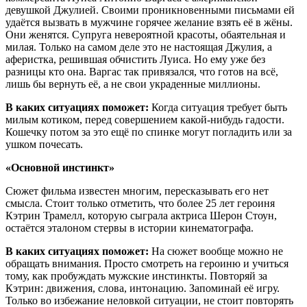
девушкой Джулией. Своими проникновенными письмами ей
удаётся вызвать в мужчине горячее желание взять её в жёны.
Они женятся. Супруга невероятной красоты, обаятельная и
милая. Только на самом деле это не настоящая Джулия, а
аферистка, решившая обчистить Луиса. Но ему уже без
разницы кто она. Варгас так привязался, что готов на всё,
лишь бы вернуть её, а не свои украденные миллионы.
В каких ситуациях поможет:
Когда ситуация требует быть
милым котиком, перед совершением какой-нибудь гадости.
Кошечку потом за это ещё по спинке могут погладить или за
ушком почесать.
«Основной инстинкт»
Сюжет фильма известен многим, пересказывать его нет
смысла. Стоит только отметить, что более 25 лет героиня
Кэтрин Трамелл, которую сыграла актриса Шерон Стоун,
остаётся эталоном стервы в истории кинематографа.
В каких ситуациях поможет:
На сюжет вообще можно не
обращать внимания. Просто смотреть на героиню и учиться
тому, как пробуждать мужские инстинкты. Повторяй за
Кэтрин: движения, слова, интонацию. Запоминай её игру.
Только во избежание неловкой ситуации, не стоит повторять