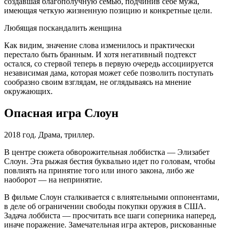
создавшая благополучную семью, подчинив себе мужа,
имеющая четкую жизненную позицию и конкретные цели.
Любящая поскандалить женщина
Как видим, значение слова изменилось и практически
перестало быть бранным. И хотя негативный подтекст
остался, со стервой теперь в первую очередь ассоциируется
независимая дама, которая может себе позволить поступать
сообразно своим взглядам, не оглядываясь на мнение
окружающих.
Опасная игра Слоун
2018 год. Драма, триллер.
В центре сюжета обворожительная лоббистка — Элизабет
Слоун. Эта рыжая бестия буквально идет по головам, чтобы
повлиять на принятие того или иного закона, либо же
наоборот — на непринятие.
В фильме Слоун сталкивается с влиятельными оппонентами,
в деле об ограничении свободы покупки оружия в США.
Задача лоббиста — просчитать все шаги соперника наперед,
иначе поражение. Замечательная игра актеров, рискованные