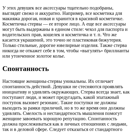
У этих девушек все аксессуары тщательно подобраны,
выглядят свежо и аккуратно. Например, все косметика для
макияжа дорогая, новая и хранится в красивой косметичке.
Косметичка стервы — ее второе лицо. А еще все аксессуары
могут быть выдержаны в едином стиле: чехол для паспорта и
водительских прав, кошелек и косметичка и т. п. Что же
касается украшений, это точно не пластиковая бижутерия.
Только стильные, дорогие ювелирные изделия. Также стерва
никогда не откажет себе в том, чтобы «выгулять» бриллианты
или утонченное золотое колье.
Спонтанность
Настоящие женщины-стервы уникальны. Их отличает
спонтанность действий. Девушки не стесняются проявлять
инициативу и удивлять окружающих. Стерва всегда знает, как
поступают люди, и может предугадать, какой эпатажный
поступок вызовет резонанс. Такие поступки не должны
выходить за рамки приличий, но в то же время они должны
удивлять. Смелость и нестандартность мышления помогут
женщине завоевать хорошую репутацию. Спонтанность
должна прослеживаться как в личных отношениях с людьми,
так и в деловой сфере. Следует отказаться от стандартного