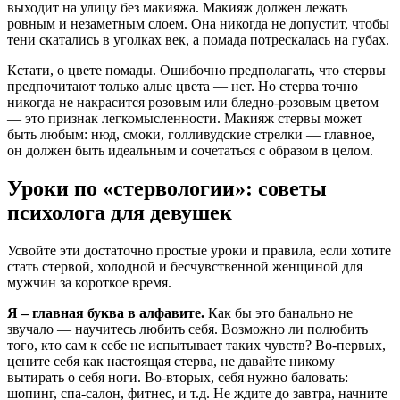
выходит на улицу без макияжа. Макияж должен лежать
ровным и незаметным слоем. Она никогда не допустит, чтобы
тени скатались в уголках век, а помада потрескалась на губах.
Кстати, о цвете помады. Ошибочно предполагать, что стервы
предпочитают только алые цвета — нет. Но стерва точно
никогда не накрасится розовым или бледно-розовым цветом
— это признак легкомысленности. Макияж стервы может
быть любым: нюд, смоки, голливудские стрелки — главное,
он должен быть идеальным и сочетаться с образом в целом.
Уроки по «стервологии»: советы
психолога для девушек
Усвойте эти достаточно простые уроки и правила, если хотите
стать стервой, холодной и бесчувственной женщиной для
мужчин за короткое время.
Я – главная буква в алфавите.
Как бы это банально не
звучало — научитесь любить себя. Возможно ли полюбить
того, кто сам к себе не испытывает таких чувств? Во-первых,
цените себя как настоящая стерва, не давайте никому
вытирать о себя ноги. Во-вторых, себя нужно баловать:
шопинг, спа-салон, фитнес, и т.д. Не ждите до завтра, начните