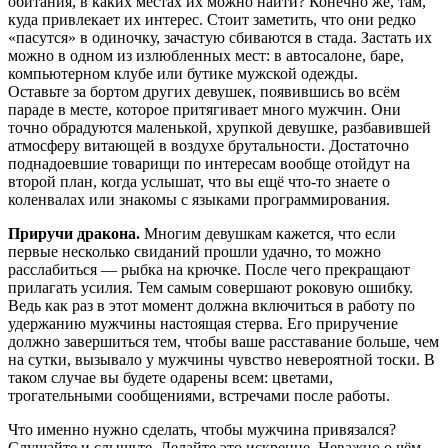
обитания, в каких местах их можно найти? Конечно же, там,
куда привлекает их интерес. Стоит заметить, что они редко
«пасутся» в одиночку, зачастую сбиваются в стада. Застать их
можно в одном из излюбленных мест: в автосалоне, баре,
компьютерном клубе или бутике мужской одежды.
Оставьте за бортом других девушек, появившись во всём
параде в месте, которое притягивает много мужчин. Они
точно обрадуются маленькой, хрупкой девушке, разбавившей
атмосферу витающей в воздухе брутальности. Достаточно
поднадоевшие товарищи по интересам вообще отойдут на
второй план, когда услышат, что вы ещё что-то знаете о
коленвалах или знакомы с языками программирования.
Приручи дракона.
Многим девушкам кажется, что если
первые несколько свиданий прошли удачно, то можно
расслабиться — рыбка на крючке. После чего прекращают
прилагать усилия. Тем самым совершают роковую ошибку.
Ведь как раз в этот момент должна включиться в работу по
удержанию мужчины настоящая стерва. Его приручение
должно завершиться тем, чтобы ваше расставание больше, чем
на сутки, вызывало у мужчины чувство невероятной тоски. В
таком случае вы будете одарены всем: цветами,
трогательными сообщениями, встречами после работы.
Что именно нужно сделать, чтобы мужчина привязался?
Слушайте и слышьте. Делайте это искренне. Неважно о чём