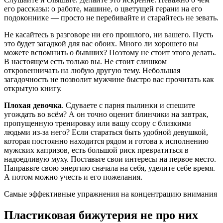
его рассказы: о работе, машине, о цветущей герани на его
подоконнике — просто не перебивайте и старайтесь не зевать.
Не касайтесь в разговоре ни его прошлого, ни вашего. Пусть
это будет загадкой для вас обоих. Много ли хорошего вы
можете вспомнить о бывших? Поэтому не стоит этого делать.
В настоящем есть только вы. Не стоит слишком
откровенничать на любую другую тему. Небольшая
загадочность не позволит мужчине быстро вас прочитать как
открытую книгу.
Плохая девочка
. Сдуваете с парня пылинки и спешите
угождать во всём? А он точно оценит блинчики на завтрак,
пропущенную тренировку или вашу ссору с близкими
людьми из-за него? Если стараться быть удобной девушкой,
которая постоянно находится рядом и готова к исполнению
мужских капризов, есть большой риск превратиться в
надоедливую муху. Поставьте свои интересы на первое место.
Направьте свою энергию сначала на себя, уделите себе время.
А потом можно учесть и его пожелания.
Самые эффективные упражнения на концентрацию внимания
Пластиковая бижутерия не про них