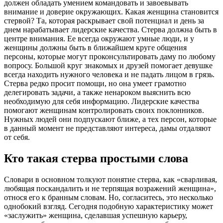
должен обладать умением командовать и завоевывать
внимание и доверие окружающих. Какая женщина становится
стервой? Та, которая раскрывает свой потенциал и день за
днем нарабатывает лидерские качества. Стерва должна быть в
центре внимания. Ее всегда окружают умные люди, и у
женщины должны быть в ближайшем круге общения
персоны, которые могут проконсультировать даму по любому
вопросу. Большой круг знакомых и друзей помогает девушке
всегда находить нужного человека и не падать лицом в грязь.
Стерва редко просит помощи, но она умеет грамотно
делегировать задачи, а также ненароком выяснить всю
необходимую для себя информацию. Лидерские качества
помогают женщинам контролировать своих поклонников.
Нужных людей они подпускают ближе, а тех персон, которые
в данный момент не представляют интереса, дамы отдаляют
от себя.
Кто такая стерва простыми слова
Словари в основном толкуют понятие стерва, как «сварливая,
любящая поскандалить и не терпящая возражений женщина»,
относя его к бранным словам. Но, согласитесь, это несколько
однобокий взгляд. Сегодня подобную характеристику может
«заслужить» женщина, сделавшая успешную карьеру,