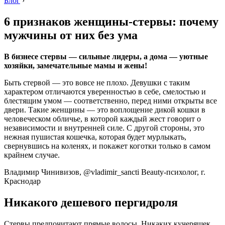
Блог
›
6 признаков женщины-стервы: почему
мужчины от них без ума
В бизнесе стервы — сильные лидеры, а дома — уютные
хозяйки, замечательные мамы и жены!
Быть стервой — это вовсе не плохо. Девушки с таким
характером отличаются уверенностью в себе, смелостью и
блестящим умом — соответственно, перед ними открыты все
двери. Такие женщины — это воплощение дикой кошки в
человеческом обличье, в которой каждый жест говорит о
независимости и внутренней силе. С другой стороны, это
нежная пушистая кошечка, которая будет мурлыкать,
свернувшись на коленях, и покажет коготки только в самом
крайнем случае.
Владимир Чинивизов, @vladimir_sancti Beauty-психолог, г.
Краснодар
Никакого дешевого пергидроля
Стервы предпочитают прямые волосы. Никаких кучеряшек,