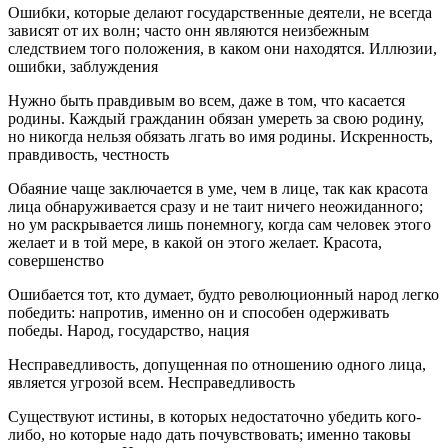
Ошибки, которые делают государственные деятели, не всегда
зависят от их волн; часто онн являются неизбежным
следствием того положения, в каком они находятся. Иллюзии,
ошибки, заблуждения
Нужно быть правдивым во всем, даже в том, что касается
родины. Каждый гражданин обязан умереть за свою родину,
но никогда нельзя обязать лгать во имя родины. Искренность,
правдивость, честность
Обаяние чаще заключается в уме, чем в лице, так как красота
лица обнаруживается сразу и не таит ничего неожиданного;
но ум раскрывается лишь понемногу, когда сам человек этого
желает и в той мере, в какой он этого желает. Красота,
совершенство
Ошибается тот, кто думает, будто революционный народ легко
победить: напротив, именно он и способен одерживать
победы. Народ, государство, нация
Несправедливость, допущенная по отношению одного лица,
является угрозой всем. Несправедливость
Существуют истины, в которых недостаточно убедить кого-
либо, но которые надо дать почувствовать; именно таковы