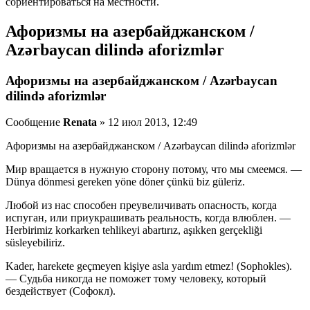
сориентироваться на местности.
Афоризмы на азербайджанском /
Azərbaycan dilində aforizmlər
Афоризмы на азербайджанском / Azərbaycan
dilində aforizmlər
Сообщение
Renata
» 12 июл 2013, 12:49
Афоризмы на азербайджанском / Azərbaycan dilində aforizmlər
Мир вращается в нужную сторону потому, что мы смеемся. —
Dünya dönmesi gereken yöne döner çünkü biz güleriz.
Любой из нас способен преувеличивать опасность, когда
испуган, или приукрашивать реальность, когда влюблен. —
Herbirimiz korkarken tehlikeyi abartırız, aşıkken gerçekliği
süsleyebiliriz.
Kader, harekete geçmeyen kişiye asla yardım etmez! (Sophokles).
— Судьба никогда не поможет тому человеку, который
бездействует (Софокл).