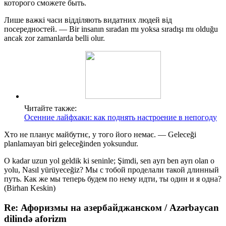
которого сможете быть.
Лише важкі часи відділяють видатних людей від
посередностей. — Bir insanın sıradan mı yoksa sıradışı mı olduğu
ancak zor zamanlarda belli olur.
Читайте также:
Осенние лайфхаки: как поднять настроение в непогоду
Хто не планує майбутнє, у того його немає. — Geleceği
planlamayan biri geleceğinden yoksundur.
O kadar uzun yol geldik ki seninle; Şimdi, sen ayrı ben ayrı olan o
yolu, Nasıl yürüyeceğiz? Мы с тобой проделали такой длинный
путь. Как же мы теперь будем по нему идти, ты один и я одна?
(Birhan Keskin)
Re: Афоризмы на азербайджанском / Azərbaycan
dilində aforizm