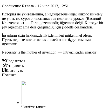
Сообщение
Renata
» 12 июл 2013, 12:51
История не учительница, а надзирательница; никого ничему
не учит, но сурово наказывает за незнание уроков (Василий
Ключевский). — Tarih gözetmendir, öğretmen değil. Kimseye bir
şey öğretmez ama ders çalışmadığı için şiddetle cezalandırır.
İnsanların sizin hakkınızda ilk izlenimleri mükemmel olsun. —
Пусть первые впечатления людей о вас будут самыми
лучшими.
Necessity is the mother of invention. — İhtiyaç icadın anasıdır
Поделиться
Отправить
Класснуть
Похожее
Читайте также: