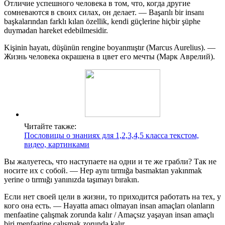
Отличие успешного человека в том, что, когда другие
сомневаются в своих силах, он делает. — Başarılı bir insanı
başkalarından farklı kılan özellik, kendi güçlerine hiçbir şüphe
duymadan hareket edebilmesidir.
Kişinin hayatı, düşünün rengine boyanmıştır (Marcus Aurelius). —
Жизнь человека окрашена в цвет его мечты (Марк Аврелий).
Читайте также:
Пословицы о знаниях для 1,2,3,4,5 класса текстом,
видео, картинками
Вы жалуетесь, что наступаете на одни и те же грабли? Так не
носите их с собой. — Hep aynı tırmığa basmaktan yakınmak
yerine o tırmığı yanınızda taşımayı bırakın.
Если нет своей цели в жизни, то приходится работать на тех, у
кого она есть. — Hayatta amacı olmayan insan amaçları olanların
menfaatine çalışmak zorunda kalır / Amaçsız yaşayan insan amaçlı
biri menfaatine çalışmak zorunda kalır.