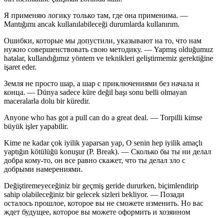
Я применяю логику только там, где она применима. —
Mantığımı ancak kullanılabileceği durumlarda kullanırım.
Ошибки, которые мы допустили, указывают на то, что нам
нужно совершенствовать свою методику. — Yapmış olduğumuz
hatalar, kullandığımız yöntem ve teknikleri geliştirmemiz gerektiğine
işaret eder.
Земля не просто шар, а шар с приключениями без начала и
конца. — Dünya sadece küre değil başı sonu belli olmayan
maceralarla dolu bir küredir.
Anyone who has got a pull can do a great deal. — Torpilli kimse
büyük işler yapabilir.
Kime ne kadar çok iyilik yaparsan yap, O senin hep iyilik amaçlı
yaptığın kötülüğü konuşur (P. Break). — Сколько бы ты ни делал
добра кому-то, он все равно скажет, что ты делал зло с
добрыми намерениями.
Değiştiremeyeceğiniz bir geçmiş geride dururken, biçimlendirip
sahip olabileceğiniz bir gelecek sizleri bekliyor. — Позади
осталось прошлое, которое вы не сможете изменить. Но вас
ждет будущее, которое вы можете оформить и хозяином