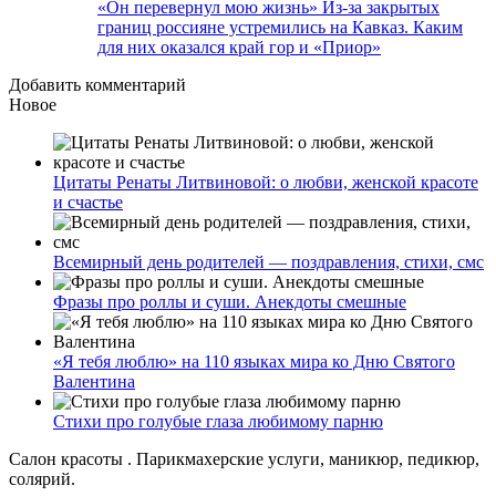
«Он перевернул мою жизнь» Из-за закрытых
границ россияне устремились на Кавказ. Каким
для них оказался край гор и «Приор»
Добавить комментарий
Новое
Цитаты Ренаты Литвиновой: о любви, женской красоте
и счастье
Всемирный день родителей — поздравления, стихи, смс
Фразы про роллы и суши. Анекдоты смешные
«Я тебя люблю» на 110 языках мира ко Дню Святого
Валентина
Стихи про голубые глаза любимому парню
Салон красоты . Парикмахерские услуги, маникюр, педикюр,
солярий.