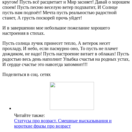
кругом! Пусть всё расцветает и Мир засияет! Давай о хорошем
споем! Пусть песню веселую ветер подхватит, И Солнце
пусть нам подпоёт! Мечта пусть реальностью радостной
станет, А грусть поскорей прочь уйдет!
И в завершении мое небольшое пожелание хорошего
настроения в стихах.
Пусть солнца лучик принесет тепло, А ветерок несет
прохладу, И небо, если пасмурно оно, То пусть не плачет
дождиком, не надо! Пусть настроение витает в облаках! Пусть
радостью весь день наполнит Улыбка счастья на родных устах,
И сердце счастье это навсегда запомнит!!!
Поделиться в соц. сетях
Читайте также:
Статусы про возраст. Смешные высказывания и
короткие фразы про возраст