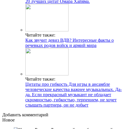
20 лучших цитат Омара Хайяма.
Читайте также:
Как звучит девиз ВДВ? Интересные факты о
речевках родов войск и армий мира
Читайте также:
Цитаты про гибкость Для игры в ансамбле
человеческие качества важнее музыкальных. Да-
да. Если прекрасный музыкант не обладает
скромностью, гибкостью, терпением, не хочет
слышать партнера, он не добьет
Добавить комментарий
Новое