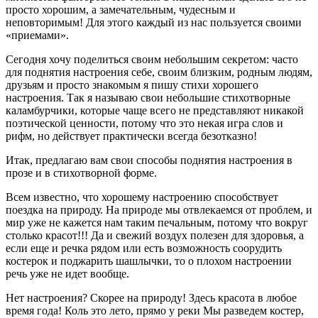
просто хорошим, а замечательным, чудесным и
неповторимым! Для этого каждый из нас пользуется своими
«приемами».
Сегодня хочу поделиться своим небольшим секретом: часто
для поднятия настроения себе, своим близким, родным людям,
друзьям и просто знакомым я пишу стихи хорошего
настроения. Так я называю свои небольшие стихотворные
каламбурчики, которые чаще всего не представляют никакой
поэтической ценности, потому что это некая игра слов и
рифм, но действует практически всегда безотказно!
Итак, предлагаю вам свои способы поднятия настроения в
прозе и в стихотворной форме.
Всем известно, что хорошему настроению способствует
поездка на природу. На природе мы отвлекаемся от проблем, и
мир уже не кажется нам таким печальным, потому что вокруг
столько красот!!! Да и свежий воздух полезен для здоровья, а
если еще и речка рядом или есть возможность соорудить
костерок и поджарить шашлычки, то о плохом настроении
речь уже не идет вообще.
Нет настроения? Скорее на природу! Здесь красота в любое
время года! Коль это лето, прямо у реки Мы разведем костер,