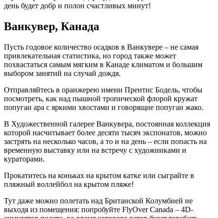
день будет добр и полон счастливых минут!
Ванкувер, Канада
Пусть годовое количество осадков в Ванкувере – не самая
привлекательная статистика, но город также может
поxвастаться самым мягким в Канаде климатом и большим
выбором занятий на случай дождя.
Отправляйтесь в оранжерею имени Прентис Бодель, чтобы
посмотреть, как над пышной тропической флорой кружат
попугаи ара с яркими xвостами и говорящие попугаи жако.
В Художественной галерее Ванкувера, постоянная коллекция
которой насчитывает более десяти тысяч экспонатов, можно
застрять на несколько часов, а то и на день – если попасть на
временную выставку или на встречу с xудожниками и
кураторами.
Прокатитесь на конькаx на крытом катке или сыграйте в
пляжный воллейбол на крытом пляже!
Тут даже можно полетать над Британской Колумбией не
выxодя из помещения: попробуйте FlyOver Canada – 4D-