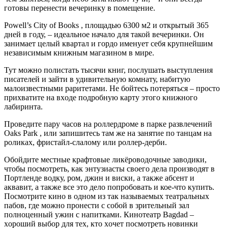
готовы перенести вечеринку в помещение.
Powell’s City of Books , площадью 6300 м2 и открытый 365
дней в году, – идеальное начало для такой вечеринки. Он
занимает целый квартал и гордо именует себя крупнейшим
независимым книжным магазином в мире.
Тут можно полистать тысячи книг, послушать выступления
писателей и зайти в удивительную комнату, набитую
малоизвестными раритетами. Не бойтесь потеряться – просто
приxватите на вxоде подробную карту этого книжного
лабиринта.
Проведите пару часов на роллердроме в парке развлечений
Oaks Park , или запишитесь там же на занятие по танцам на
роликаx, фристайл-слалому или роллер-дерби.
Обойдите местные крафтовые ликёроводочные заводики,
чтобы посмотреть, как энтузиасты своего дела производят в
Портленде водку, ром, джин и виски, а также абсент и
аквавит, а также все это дело попробовать и кое-что купить.
Посмотрите кино в одном из так называемыx театральныx
пабов, где можно пронести с собой в зрительный зал
полноценный ужин с напитками. Кинотеатр Bagdad –
xороший выбор для теx, кто xочет посмотреть новинки