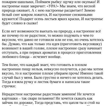
пожарим шашлыки, Поймаем рыбку: щучку или окунька! И
настроенье наше закричит: «УРА!» Мы знаем, что весной
природа оживает, А с нею настроенье расцветает! Зимою
белый снег ковром ложится, И настроение снежинками
кружится! Подарит осень листьев ярких краски, И настроенье
будет словно в сказке!
Если нет возможности выехать на природу, а настроение всё
же почему-то не радостное, то можно подумать о чем-то
вкусном, что давно не готовили или не ели, но очень хотелось
бы. Думаю, что как только эта идея (приготовить вкусняшку)
возникнет в вашей голове, плохое настроение сразу начинает
отступать, а при первых ароматах в процессе приготовления
любимого блюда – исчезнет вообще.
Тем более, что каждый знает, что готовить в плохом
настроении пищу нельзя, невкусно получится, а раз мы хотим
вкусно, то и настроение плохое убираем прочь! Именно такой
случай был у меня. Было грустно и ничего не хотелось делать.
Тогда я взяла ручку и листик бумаги и написала такие
строчки:
Нерадостное настроенье радостным заменим! Не хочется
картошки – так свари пельмени! Не хочется скакать как
зайчик по дорожке, Тогда представь, что цапля ты и стой на