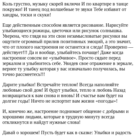
Коль грустно, музыку скорей включи И по квартире в танце
покружи! И танец под волшебные те звуки Тебе избавит от
хандры, тоски и скуки!
Еще действенным способом является рисование. Нарисуйте
улыбающиеся рожицы, цветочки или рисунок солнышка.
Уверена, что глядя на эти свои незамысловатые рисунки вы
ощутите огромный прилив позитивных эмоций, а это значит,
что от плохого настроения не останется и следа! Проверено —
действует!!! Да и вообще, улыбайтесь почаще! Даже когда
настроение совсем не «улыбчивое». Просто сядьте перед
зеркалом и улыбнитесь себе. Увидев свое отражение в зеркале,
вернее ту улыбку которая у вас изначально получилась, вы
точно рассмеетесь!!!
Дарите улыбки! Встречайте теплом! Всегда наполняйте
любовью свой дом! И будут улыбки, тепло и любовь Назад
возвращаться к вам снова и вновь! И счастье вам будет на
долгие годы! Ничто не испортит вам жизни «погоды»!
И, конечно же, настроение поднимает общение с добрыми и
хорошими людьми, которые в трудную минуту всегда
откликнутся и найдут нужные слова!
Давай о хорошем! Пусть будет как в сказке: Улыбки и радость