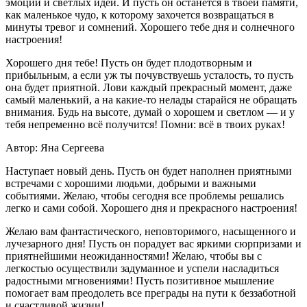
эмоций и светлых идей. И пусть он останется в твоей памяти,
как маленькое чудо, к которому захочется возвращаться в
минуты тревог и сомнений. Хорошего тебе дня и солнечного
настроения!
Хорошего дня тебе! Пусть он будет плодотворным и
прибыльным, а если уж ты почувствуешь усталость, то пусть
она будет приятной. Лови каждый прекрасный момент, даже
самый маленький, а на какие-то нелады старайся не обращать
внимания. Будь на высоте, думай о хорошем и светлом — и у
тебя непременно всё получится! Помни: всё в твоих руках!
Автор: Яна Сергеева
Наступает новый день. Пусть он будет наполнен приятными
встречами с хорошими людьми, добрыми и важными
событиями. Желаю, чтобы сегодня все проблемы решались
легко и сами собой. Хорошего дня и прекрасного настроения!
Желаю вам фантастического, неповторимого, насыщенного и
лучезарного дня! Пусть он порадует вас яркими сюрпризами и
приятнейшими неожиданностями! Желаю, чтобы вы с
легкостью осуществили задуманное и успели насладиться
радостными мгновениями! Пусть позитивное мышление
помогает вам преодолеть все преграды на пути к беззаботной
и счастливой жизни!