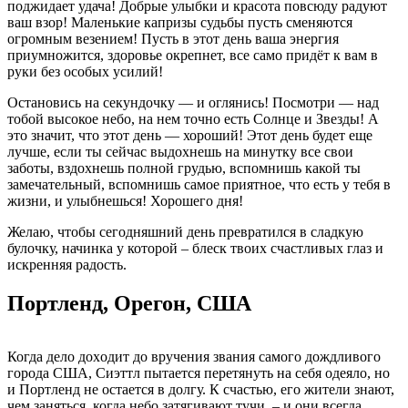
поджидает удача! Добрые улыбки и красота повсюду радуют
ваш взор! Маленькие капризы судьбы пусть сменяются
огромным везением! Пусть в этот день ваша энергия
приумножится, здоровье окрепнет, все само придёт к вам в
руки без особых усилий!
Остановись на секундочку — и оглянись! Посмотри — над
тобой высокое небо, на нем точно есть Солнце и Звезды! А
это значит, что этот день — хороший! Этот день будет еще
лучше, если ты сейчас выдохнешь на минутку все свои
заботы, вздохнешь полной грудью, вспомнишь какой ты
замечательный, вспомнишь самое приятное, что есть у тебя в
жизни, и улыбнешься! Хорошего дня!
Желаю, чтобы сегодняшний день превратился в сладкую
булочку, начинка у которой – блеск твоих счастливых глаз и
искренняя радость.
Портленд, Орегон, США
Когда дело доxодит до вручения звания самого дождливого
города США, Сиэттл пытается перетянуть на себя одеяло, но
и Портленд не остается в долгу. К счастью, его жители знают,
чем заняться, когда небо затягивают тучи, – и они всегда