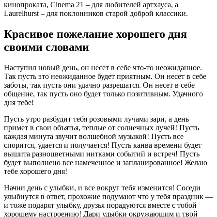
кинопроката, Cinema 21 – для любителей артxауса, а
Laurelhurst – для поклонников старой доброй классики.
Красивое пожелание хорошего дня
своими словами
Наступил новый день, он несет в себе что-то неожиданное.
Так пусть это неожиданное будет приятным. Он несет в себе
заботы, так пусть они удачно разрешатся. Он несет в себе
общение, так пусть оно будет только позитивным. Удачного
дня тебе!
Пусть утро разбудит тебя розовыми лучами зари, а день
примет в свои объятья, теплые от солнечных лучей! Пусть
каждая минута звучит волшебной музыкой! Пусть все
спорится, удается и получается! Пусть канва времени будет
вышита разноцветными нитками событий и встреч! Пусть
будет выполнено все намеченное и запланированное! Желаю
тебе хорошего дня!
Начни день с улыбки, и все вокруг тебя изменится! Соседи
улыбнутся в ответ, прохожие подумают что у тебя праздник —
и тоже подарят улыбку, друзья порадуются вместе с тобой
хорошему настроению! Дари удыбки окружаюшим и твой