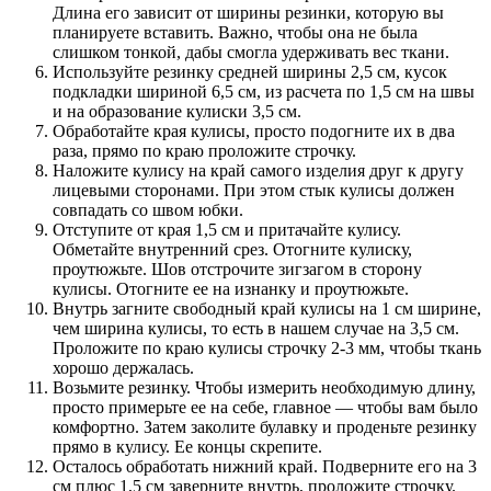
Длина его зависит от ширины резинки, которую вы
планируете вставить. Важно, чтобы она не была
слишком тонкой, дабы смогла удерживать вес ткани.
Используйте резинку средней ширины 2,5 см, кусок
подкладки шириной 6,5 см, из расчета по 1,5 см на швы
и на образование кулиски 3,5 см.
Обработайте края кулисы, просто подогните их в два
раза, прямо по краю проложите строчку.
Наложите кулису на край самого изделия друг к другу
лицевыми сторонами. При этом стык кулисы должен
совпадать со швом юбки.
Отступите от края 1,5 см и притачайте кулису.
Обметайте внутренний срез. Отогните кулиску,
проутюжьте. Шов отстрочите зигзагом в сторону
кулисы. Отогните ее на изнанку и проутюжьте.
Внутрь загните свободный край кулисы на 1 см ширине,
чем ширина кулисы, то есть в нашем случае на 3,5 см.
Проложите по краю кулисы строчку 2-3 мм, чтобы ткань
хорошо держалась.
Возьмите резинку. Чтобы измерить необходимую длину,
просто примерьте ее на себе, главное — чтобы вам было
комфортно. Затем заколите булавку и проденьте резинку
прямо в кулису. Ее концы скрепите.
Осталось обработать нижний край. Подверните его на 3
см плюс 1,5 см заверните внутрь, проложите строчку.