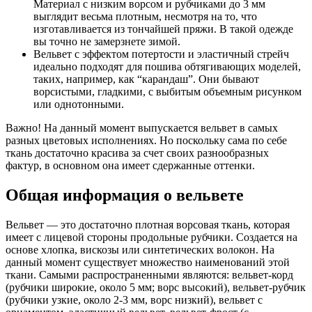
Материал с низким ворсом и рубчиками до 3 мм
выглядит весьма плотным, несмотря на то, что
изготавливается из тончайшей пряжи. В такой одежде
вы точно не замерзнете зимой.
Вельвет с эффектом потертости и эластичный стрейч
идеально подходят для пошива обтягивающих моделей,
таких, например, как “карандаш”. Они бывают
ворсистыми, гладкими, с выбитым объемным рисунком
или однотонными.
Важно! На данный момент выпускается вельвет в самых
разных цветовых исполнениях. Но поскольку сама по себе
ткань достаточно красива за счет своих разнообразных
фактур, в основном она имеет сдержанные оттенки.
Общая информация о вельвете
Вельвет — это достаточно плотная ворсовая ткань, которая
имеет с лицевой стороны продольные рубчики. Создается на
основе хлопка, вискозы или синтетических волокон. На
данный момент существует множество наименований этой
ткани. Самыми распространенными являются: вельвет-корд
(рубчики широкие, около 5 мм; ворс высокий), вельвет-рубчик
(рубчики узкие, около 2-3 мм, ворс низкий), вельвет с