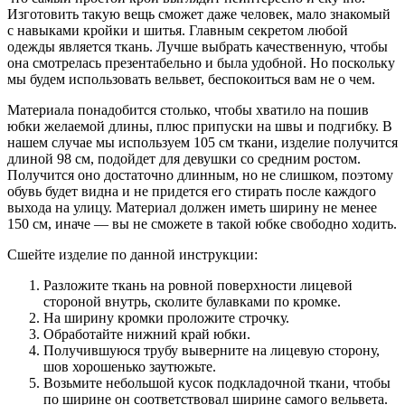
Изготовить такую вещь сможет даже человек, мало знакомый
с навыками кройки и шитья. Главным секретом любой
одежды является ткань. Лучше выбрать качественную, чтобы
она смотрелась презентабельно и была удобной. Но поскольку
мы будем использовать вельвет, беспокоиться вам не о чем.
Материала понадобится столько, чтобы хватило на пошив
юбки желаемой длины, плюс припуски на швы и подгибку. В
нашем случае мы используем 105 см ткани, изделие получится
длиной 98 см, подойдет для девушки со средним ростом.
Получится оно достаточно длинным, но не слишком, поэтому
обувь будет видна и не придется его стирать после каждого
выхода на улицу. Материал должен иметь ширину не менее
150 см, иначе — вы не сможете в такой юбке свободно ходить.
Сшейте изделие по данной инструкции:
Разложите ткань на ровной поверхности лицевой
стороной внутрь, сколите булавками по кромке.
На ширину кромки проложите строчку.
Обработайте нижний край юбки.
Получившуюся трубу выверните на лицевую сторону,
шов хорошенько заутюжьте.
Возьмите небольшой кусок подкладочной ткани, чтобы
по ширине он соответствовал ширине самого вельвета.