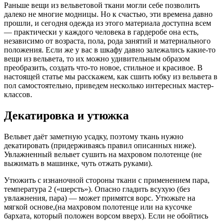
Раньше вещи из вельветовой ткани могли себе позволить
далеко не многие модницы. Но к счастью, эти времена давно
прошли, и сегодня одежда из этого материала доступна всем
— практически у каждого человека в гардеробе она есть,
независимо от возраста, пола, рода занятий и материального
положения. Если же у вас в шкафу давно залежались какие-то
вещи из вельвета, то их можно удивительным образом
преобразить, создать что-то новое, стильное и красивое. В
настоящей статье мы расскажем, как сшить юбку из вельвета в
пол самостоятельно, приведем несколько интересных мастер-
классов.
Декатировка и утюжка
Вельвет даёт заметную усадку, поэтому ткань нужно
декатировать (придерживаясь правил описанных ниже).
Увлажненный вельвет сушить на махровом полотенце (не
выжимать в машинке, чуть отжать руками).
Утюжить с изнаночной стороны ткани с применением пара,
температура 2 («шерсть»). Опасно гладить всухую (без
увлажнения, пара) — может примятся ворс. Утюжьте на
мягкой основе,(на махровом полотенце или на кусочке
бархата, который положен ворсом вверх). Если не обойтись