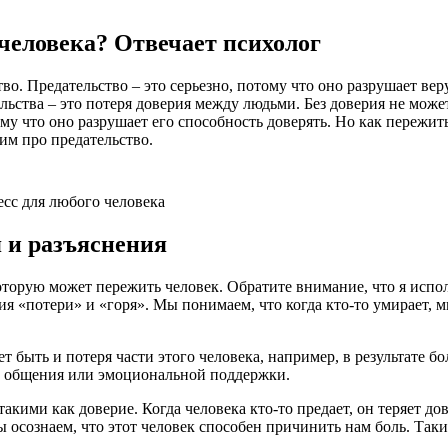
человека? Отвечает психолог
о. Предательство – это серьезно, потому что оно разрушает веру
ьства – это потеря доверия между людьми. Без доверия не може
ому что оно разрушает его способность доверять. Но как пережи
рим про предательство.
есс для любого человека
я и разъяснения
 которую может пережить человек. Обратите внимание, что я исп
я «потери» и «горя». Мы понимаем, что когда кто-то умирает, м
 быть и потеря части этого человека, например, в результате бо
ю общения или эмоциональной поддержки.
акими как доверие. Когда человека кто-то предает, он теряет до
мы осознаем, что этот человек способен причинить нам боль. Так