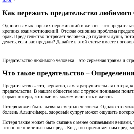
Блог
›
Как пережить предательство любимого 
Одно из самых горьких переживаний в жизни – это предательств
крепких взаимоотношений. Отсюда основная проблема предател
брак. Предательство потрясает человека до глубины души, пот
делать, если вас предали? Давайте в этой статье вместе погово
Предательство любимого человека – это серьезная травма и стр
Что такое предательство – Определени
Предательство – это, вероятно, самая разрушительная потеря,
предательства. В нашем обществе мы с трудом понимаем поняти
формы потери, которые мы можем испытать в жизни.
Потеря может быть вызвана смертью человека. Однако это может
болезнь Альцгеймера, здоровый супруг может ощущать потер
Потеря также может быть связана с менее осязаемыми вещами, т
что он не причинит нам вреда. Когда он причиняет нам вред, 