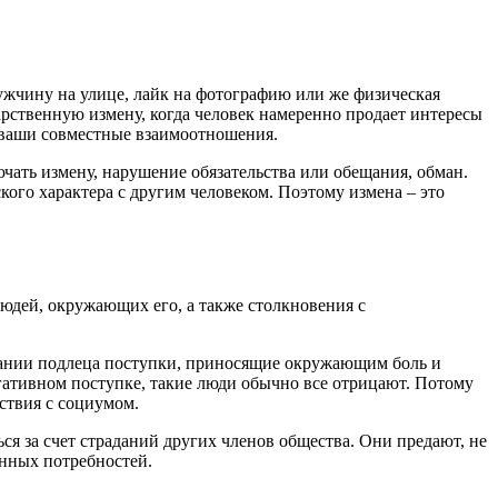
мужчину на улице, лайк на фотографию или же физическая
арственную измену, когда человек намеренно продает интересы
а ваши совместные взаимоотношения.
чать измену, нарушение обязательства или обещания, обман.
ского характера с другим человеком. Поэтому измена – это
людей, окружающих его, а также столкновения с
имании подлеца поступки, приносящие окружающим боль и
гативном поступке, такие люди обычно все отрицают. Потому
ствия с социумом.
я за счет страданий других членов общества. Они предают, не
енных потребностей.