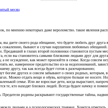
пятый месяц
ок, по мнению некоторых даже вероломство. такие явления рас
 вы даете своего рода обещание, что будете любить друг друга 
к сожалению, бывают и случаи нарушения любовных обещаний. Е
и. Предавший в глазах второй половинки становится пустым ме
га, если вы становитесь самыми близкими людьми друг для дру
у, а не осуждение, как может произойти в семье. Когда совсем н
 Опять же, намеренное предательство из-за недопониманий, зави
шему другу, так как всегда будет готов к разочарованию;
вут богаче других и совсем забывают о своих родных, которым, 
лагах. Можно отдать вещи и обувь, которую больше не носите. 
маленькой семье. Или же взрослые дети, когда вырастают, напро
ются те, кто находят близких людей. Всегда будьте начеку и помн
ва. Предатели родины раскрывают государственные тайны, надви
жду людьми и о психологических травмах. Хочется отметить, ч