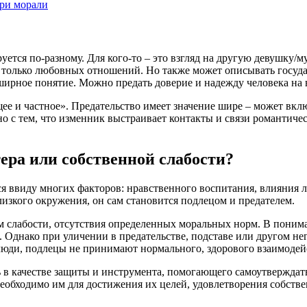
ери морали
руется по-разному. Для кого-то – это взгляд на другую девушку/
ся только любовных отношений. Но также может описывать госуд
бширное понятие. Можно предать доверие и надежду человека н
е и частное». Предательство имеет значение шире – может вклю
зано с тем, что изменник выстраивает контакты и связи романтиче
ера или собственной слабости?
ся ввиду многих факторов: нравственного воспитания, влияния 
изкого окружения, он сам становится подлецом и предателем.
ком слабости, отсутствия определенных моральных норм. В пон
Однако при уличении в предательстве, подставе или другом не
люди, подлецы не принимают нормального, здорового взаимодей
в качестве защиты и инструмента, помогающего самоутверждатьс
 необходимо им для достижения их целей, удовлетворения собств