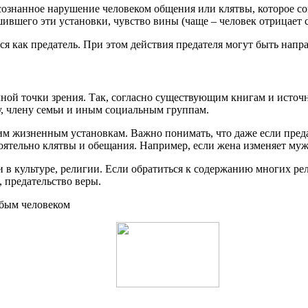
сознанное нарушение человеком общения или клятвы, которое с
шившего эти установки, чувство вины (чаще – человек отрицает 
я как предатель. При этом действия предателя могут быть напра
чной точки зрения. Так, согласно существующим книгам и источн
у, члену семьи и иным социальным группам.
им жизненным установкам. Важно понимать, что даже если преда
оятельно клятвы и обещания. Например, если жена изменяет мужу,
 и в культуре, религии. Если обратиться к содержанию многих 
, предательство веры.
юбым человеком