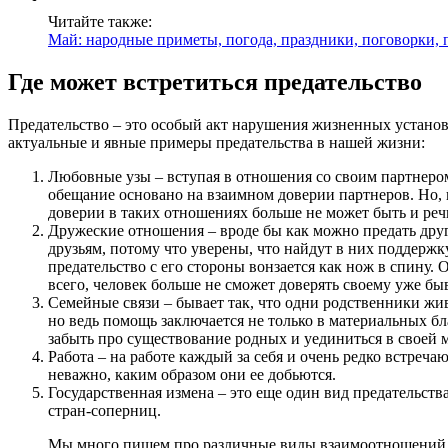
Читайте также:
Май: народные приметы, погода, праздники, поговорки, 
Где может встретиться предательство
Предательство – это особый акт нарушения жизненных установ
актуальные и явные примеры предательства в нашей жизни:
Любовные узы – вступая в отношения со своим партнером,
обещание основано на взаимном доверии партнеров. Но, 
доверии в таких отношениях больше не может быть и реч
Дружеские отношения – вроде бы как можно предать дру
друзьям, потому что уверены, что найдут в них поддержк
предательство с его стороны вонзается как нож в спину.
всего, человек больше не сможет доверять своему уже быв
Семейные связи – бывает так, что одни родственники жи
но ведь помощь заключается не только в материальных б
забыть про существование родных и уединиться в своей 
Работа – на работе каждый за себя и очень редко встреча
неважно, каким образом они ее добьются.
Государственная измена – это еще один вид предательст
стран-соперниц.
Мы много пишем про различные виды взаимоотношений ме