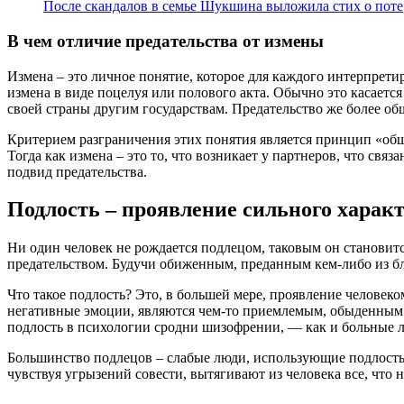
После скандалов в семье Шукшина выложила стих о пот
В чем отличие предательства от измены
Измена – это личное понятие, которое для каждого интерпрети
измена в виде поцелуя или полового акта. Обычно это касает
своей страны другим государствам. Предательство же более о
Критерием разграничения этих понятия является принцип «обще
Тогда как измена – это то, что возникает у партнеров, что свя
подвид предательства.
Подлость – проявление сильного характ
Ни один человек не рождается подлецом, таковым он становит
предательством. Будучи обиженным, преданным кем-либо из бл
Что такое подлость? Это, в большей мере, проявление челове
негативные эмоции, являются чем-то приемлемым, обыденным. 
подлость в психологии сродни шизофрении, — как и больные 
Большинство подлецов – слабые люди, использующие подлость 
чувствуя угрызений совести, вытягивают из человека все, что