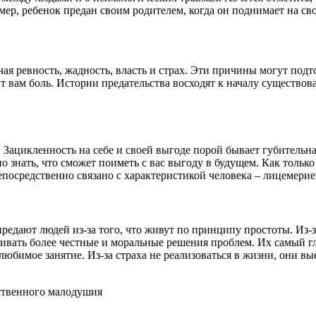
мер, ребенок предан своим родителем, когда он поднимает на с
 ревность, жадность, власть и страх. Эти причины могут подтол
 вам боль. Истории предательства восходят к началу существова
 Зацикленность на себе и своей выгоде порой бывает губительна
 знать, что сможет поиметь с вас выгоду в будущем. Как только 
епосредственно связано с характеристикой человека – лицемерие
редают людей из-за того, что живут по принципу простоты. Из-
ивать более честные и моральные решения проблем. Их самый гл
любимое занятие. Из-за страха не реализоваться в жизни, они в
ственного малодушия