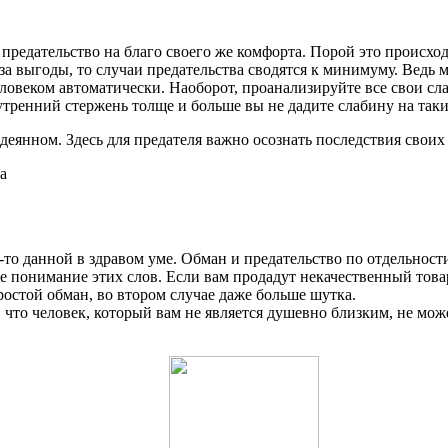
т предательство на благо своего же комфорта. Порой это происхо
за выгоды, то случаи предательства сводятся к минимуму. Ведь 
человеком автоматически. Наоборот, проанализируйте все свои сл
утренний стержень толще и больше вы не дадите слабину на так
деянном. Здесь для предателя важно осознать последствия своих
а
то данной в здравом уме. Обман и предательство по отдельност
е понимание этих слов. Если вам продадут некачественный тов
простой обман, во втором случае даже больше шутка.
, что человек, который вам не является душевно близким, не мож