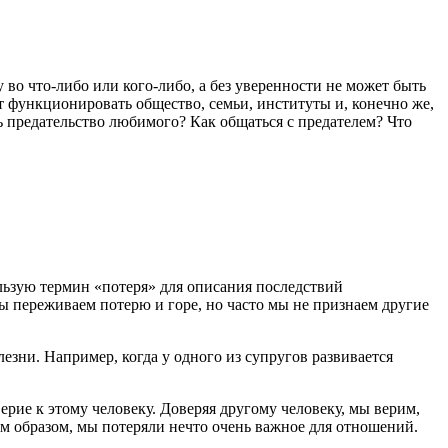
 во что-либо или кого-либо, а без уверенности не может быть
т функционировать общество, семьи, институты и, конечно же,
ть предательство любимого? Как общаться с предателем? Что
ользую термин «потеря» для описания последствий
ы переживаем потерю и горе, но часто мы не признаем другие
лезни. Например, когда у одного из супругов развивается
верие к этому человеку. Доверяя другому человеку, мы верим,
им образом, мы потеряли нечто очень важное для отношений.