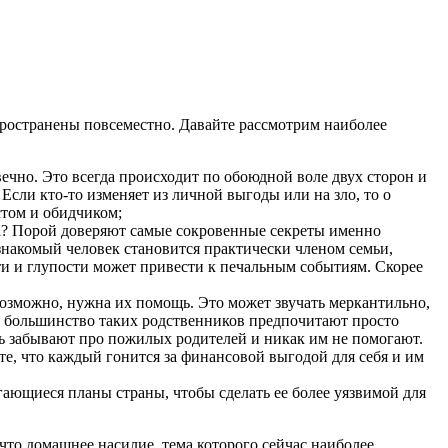
пространены повсеместно. Давайте рассмотрим наиболее
вечно. Это всегда происходит по обоюдной воле двух сторон и
сли кто-то изменяет из личной выгоды или на зло, то о
стом и обидчиком;
га? Порой доверяют самые сокровенные секреты именно
езнакомый человек становится практически членом семьи,
сти и глупости может привести к печальным событиям. Скорее
возможно, нужна их помощь. Это может звучать меркантильно,
Но большинство таких родственников предпочитают просто
чь забывают про пожилых родителей и никак им не помогают.
ите, что каждый гонится за финансовой выгодой для себя и им
гающиеся планы страны, чтобы сделать ее более уязвимой для
то домашнее насилие, тема которого сейчас наиболее