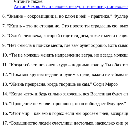
Читайте также:
Антон Чехов: Если человек не курит и не пьет, поневоле 
6. “Знание – сокровищница, но ключ к ней – практика.” Фулле
7. “Жизнь – это не страдание. Это просто ты страдаешь ею, вм
8. “Судьба человека, который сидит сиднем, тоже с места не д
9. “Нет смысла в поиске места, где вам будет хорошо. Есть см
10. “Ты не можешь менять направление ветра, но всегда можеш
11. “Когда тебе станет очень худо – подними голову. Ты обяза
12. “Пока мы крутим педали и рулим к цели, важно не забыва
13. “Жизнь прекрасна, когда творишь ее сам.” Софи Марсо
14. “Когда чего-нибудь сильно захочешь, вся Вселенная будет с
15. “Прощение не меняет прошлого, но освобождает будущее.”
16. “Этот мир – как эхо в горах: если мы бросаем гнев, возвра
17. “Большинство людей счастливы настолько, насколько они