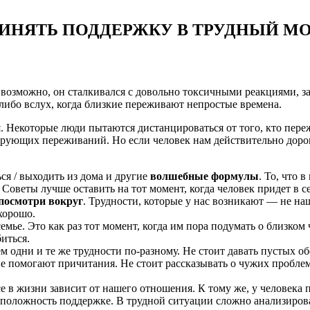
РИНЯТЬ ПОДДЕРЖКУ В ТРУДНЫЙ М
, возможно, он сталкивался с довольно токсичными реакциями, 
либо вслух, когда близкие переживают непростые времена.
. Некоторые люди пытаются дистанцироваться от того, кто пере
рующих переживаний. Но если человек нам действительно дорог,
ься / выходить из дома и другие
волшебные формулы
. То, что 
 Советы лучше оставить на тот момент, когда человек придет в с
посмотри вокруг
. Трудности, которые у нас возникают — не на
хорошо.
семье. Это как раз тот момент, когда им пора подумать о близком
иться.
 одни и те же трудности по-разному. Не стоит давать пустых о
е помогают причитания. Не стоит рассказывать о чужих проблем
се в жизни зависит от нашего отношения. К тому же, у человека 
оложность поддержке. В трудной ситуации сложно анализироват