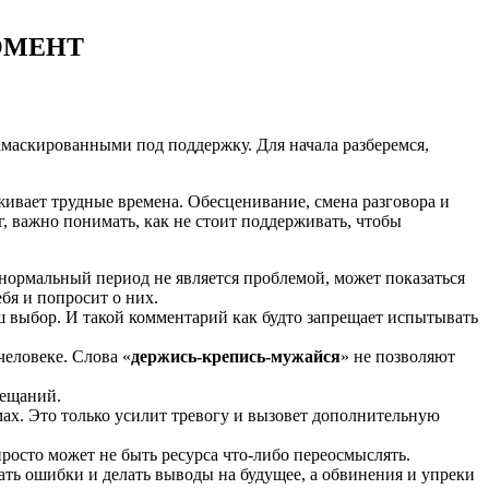
ОМЕНТ
замаскированными под поддержку. Для начала разберемся,
живает трудные времена. Обесценивание, смена разговора и
 важно понимать, как не стоит поддерживать, чтобы
в нормальный период не является проблемой, может показаться
ебя и попросит о них.
ш выбор. И такой комментарий как будто запрещает испытывать
 человеке. Слова «
держись-крепись-мужайся
» не позволяют
бещаний.
ах. Это только усилит тревогу и вызовет дополнительную
просто может не быть ресурса что-либо переосмыслять.
ь ошибки и делать выводы на будущее, а обвинения и упреки