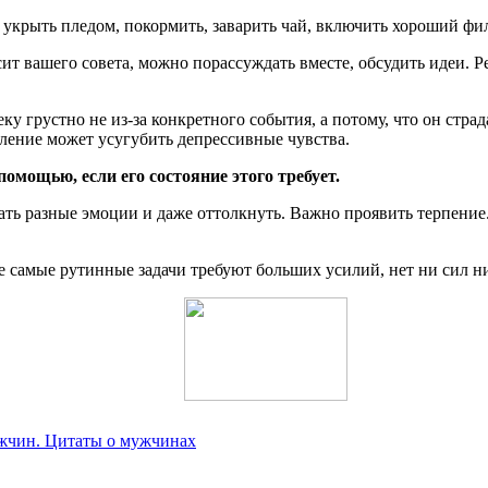
укрыть пледом, покормить, заварить чай, включить хороший фил
т вашего совета, можно порассуждать вместе, обсудить идеи. Р
у грустно не из-за конкретного события, а потому, что он страда
ление может усугубить депрессивные чувства.
омощью, если его состояние этого требует.
ать разные эмоции и даже оттолкнуть. Важно проявить терпение.
е самые рутинные задачи требуют больших усилий, нет ни сил ни
жчин. Цитаты о мужчинах