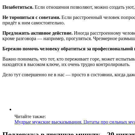
Позаботиться.
Если отношения позволяют, можно создать уют, 
Не торопиться с советами.
Если расстроенный человек попроси
придёт к ним самостоятельно.
Предложить активное действие.
Иногда расстроенному человек
кроме разговора — например, прогуляться. Чрезмерное размыш
Бережно помочь человеку обратиться за профессиональной п
Важно понимать, что тот, кто переживает горе, может испытыв
находятся в высоком ключе, их очень трудно контролировать.
Дело тут совершенно не в нас — просто в состоянии, когда даж
Читайте также:
Мудрые мужские высказывания. Цитаты про сильных му
Поддержка в трудную минуту – 20 цитат