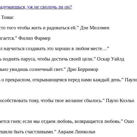
задумаешься, уж не сволочь ли он?
р Томас
есто того чтобы жить и радоваться ей.” Дэн Миллмен
вигается.” Филип Фармер
ысл научиться создавать это хорошо в любом месте…”
ь поднять паруса, чтобы достичь своей цели.” Оскар Уайлд
тельно увидишь солнечный свет.” Дрю Берримор
ть о прекрасном, открывающемся перед нами каждый день.” Паул
пособствовать тому, чтобы твое желание сбылось.” Пауло Коэльо
щается гнев; если мы отдаем любовь, возвращается любовь.” Ошо
 решили быть счастливыми.” Авраам Линкольн