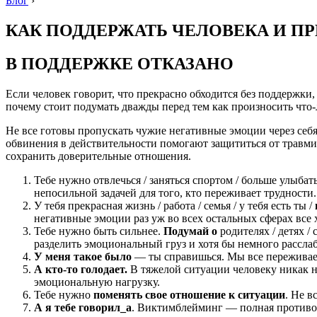
Блог
›
КАК ПОДДЕРЖАТЬ ЧЕЛОВЕКА И П
В ПОДДЕРЖКЕ ОТКАЗАНО
Если человек говорит, что прекрасно обходится без поддержки
почему стоит подумать дважды перед тем как произносить что-
Не все готовы пропускать чужие негативные эмоции через себя
обвинения в действительности помогают защититься от травми
сохранить доверительные отношения.
Тебе нужно отвлечься / заняться спортом / больше улыбат
непосильной задачей для того, кто переживает трудности.
У тебя прекрасная жизнь / работа / семья / у тебя есть ты /
негативные эмоции раз уж во всех остальных сферах все 
Тебе нужно быть сильнее.
Подумай о
родителях / детях / 
разделить эмоциональный груз и хотя бы немного расслаб
У меня такое было
— ты справишься. Мы все переживаем
А кто-то голодает.
В тяжелой ситуации человеку никак н
эмоциональную нагрузку.
Тебе нужно
поменять свое отношение к ситуации
. Не в
А я тебе говорил_а
. Виктимблейминг — полная противоп