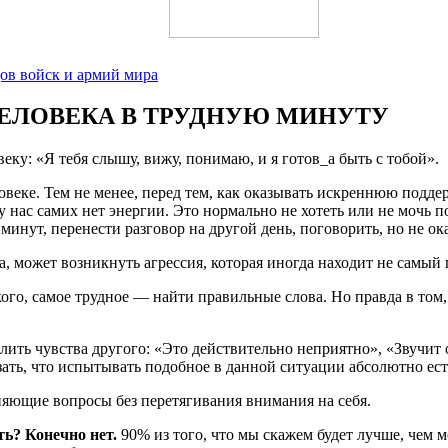
ов войск и армий мира
ЕЛОВЕКА В ТРУДНУЮ МИНУТУ
ку: «Я тебя слышу, вижу, понимаю, и я готов_а быть с тобой».
веке. Тем не менее, перед тем, как оказывать искреннюю подде
 нас самих нет энергии. Это нормально не хотеть или не мочь п
минут, перенести разговор на другой день, поговорить, но не о
са, может возникнуть агрессия, которая иногда находит не самы
го, самое трудное — найти правильные слова. Но правда в том,
ить чувства другого: «Это действительно неприятно», «Звучит 
зать, что испытывать подобное в данной ситуации абсолютно ест
яющие вопросы без перетягивания внимания на себя.
ь? Конечно нет.
90% из того, что мы скажем будет лучше, чем м