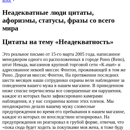
Блог
›
Неадекватные люди цитаты,
афоризмы, статусы, фразы со всего
мира
Цитаты на тему «Неадекватность»
Это реальное письмо от 15-го марта 2005 года, написанное
менеджером одного из расположенных в городе Рино (Reno),
штат Невада, магазинов крупной торговой сети «K-mart» и
адресованное некоей миссис Фентон, проживающей в том же
Рино. Дорогая миссис Фентон, На протяжении последних
шести месяцев наши сотрудники охраны вели наблюдение за
поведением вашего мужа в нашем магазине. В приведенном
ниже списке перечислены все совершенные им нарушения,
каждое из которых было зафиксировано камерами
наблюдения, и у нас сохранены копии этих пленок. Мы
неоднократно делали вашему мужу словесные
предупреждения во время его пребывания в нашем магазине,
каждое из которых он впоследствии игнорировал. На
предупреждения он реагировал в грубой форме, отвечая, что
«пока сюда будет ходить за покупками моя жена, я тоже буду