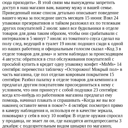
сюда приходить». В этой связи мы вынуждены запретить
доступ в наш магазин вам, вашему мужу и вашей семье.
Приведенный ниже список детально описывает поведение
вашего мужа за последние шесть месяцев 15 июня: Взял 24
упаковки презервативов и тайком разложил их по тележкам
других покупателей 2 июля: завел все будильники в отделе
товаров для дома таким образом, чтобы они срабатывали с
интервалом в 5 минут 7 июля: из томатного соуса сделал на
полу след, ведущий в туалет 19 июля: подошел сзади к одной
из наших работниц и официальным голосом сказал «Код 3 в
отделе товаров для дома» и затем наблюдал за происходящим
4 августа: обратился в стол обслуживания покупателей с
просьбой купить в кредит одну упаковку конфет «MnMs» 14
сентября: переместил табличку «Осторожно! Мокрый пол» в
часть магазина, где пол отделан ковровым покрытием 15
сентября: Разбил палатку в отделе товаров для кемпинга и
предлагал другим покупателям присоединиться к нему с
условием, что они принесут с собой подушки 23 сентября:
когда кто-нибудь из работников магазина предлагал ему
помощь, начинал плакать и спрашивать «Когда же вы все
наконец оставите меня в покое?» 4 октября: посмотрел прямо
в камеру наблюдения и, используя ее в качестве зеркала,
поковырял у себя в носу 10 ноября: В отделе оружия спросил
у продавца, не знает ли он, где находятся антидепрессанты 3
декабря: с подозрительным видом шнырял по магазину,