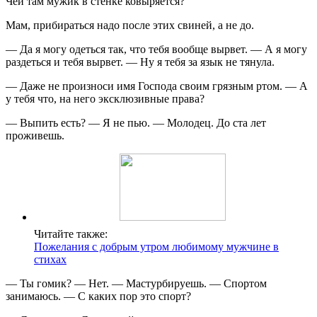
Чей там мужик в стенке ковыряется?
Мам, прибираться надо после этих свиней, а не до.
— Да я могу одеться так, что тебя вообще вырвет. — А я могу
раздеться и тебя вырвет. — Ну я тебя за язык не тянула.
— Даже не произноси имя Господа своим грязным ртом. — А
у тебя что, на него эксклюзивные права?
— Выпить есть? — Я не пью. — Молодец. До ста лет
проживешь.
Читайте также:
Пожелания с добрым утром любимому мужчине в
стихах
— Ты гомик? — Нет. — Мастурбируешь. — Спортом
занимаюсь. — С каких пор это спорт?