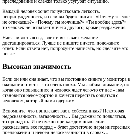
преследование и слежка только усугубят ситуацию.
Каждый человек хочет почувствовать легкость,
непринужденность, и если вы будете писать: «Почему ты мне
не отвечаешь?» «Почему ты молчишь?» «Ты вообще здесь?»
то человек не испытает ничего другого, кроме раздражения.
Навязчивость всегда злит и вызывает желание
дистанцироваться. Лучше не пишите ничего, подождите
ответ. Если ответа нет, попробуйте написать, но сделайте это
позже.
Высокая значимость
Если он или она знает, что вы постоянно сидите у монитора в
ожидании ответа – это очень плохо. Мы любим внимание, но
когда оно повышенное и человек ждет чего-то от нас – нам
становится некомфортно и хочется перестать общаться с
человеком, который нами одержим.
Вспомните, что привлекает вас в собеседниках? Некоторая
недосказанность, загадочность… Вы должны то появляться,
то пропадать. И не нужно при каждом появлении
рассказывать все подряд – будет достаточно пары интересных
предложений и некоей недосказанности в словах…