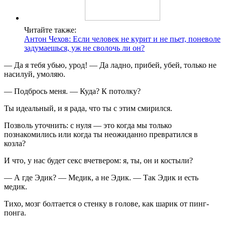
Читайте также:
Антон Чехов: Если человек не курит и не пьет, поневоле
задумаешься, уж не сволочь ли он?
— Да я тебя убью, урод! — Да ладно, прибей, убей, только не
насилуй, умоляю.
— Подбрось меня. — Куда? К потолку?
Ты идеальный, и я рада, что ты с этим смирился.
Позволь уточнить: с нуля — это когда мы только
познакомились или когда ты неожиданно превратился в
козла?
И что, у нас будет секс вчетвером: я, ты, он и костыли?
— А где Эдик? — Медик, а не Эдик. — Так Эдик и есть
медик.
Тихо, мозг болтается о стенку в голове, как шарик от пинг-
понга.