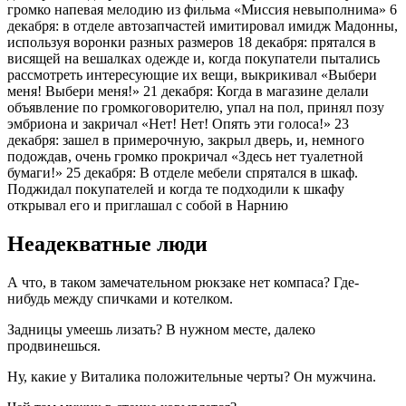
громко напевая мелодию из фильма «Миссия невыполнима» 6
декабря: в отделе автозапчастей имитировал имидж Мадонны,
используя воронки разных размеров 18 декабря: прятался в
висящей на вешалках одежде и, когда покупатели пытались
рассмотреть интересующие их вещи, выкрикивал «Выбери
меня! Выбери меня!» 21 декабря: Когда в магазине делали
объявление по громкоговорителю, упал на пол, принял позу
эмбриона и закричал «Нет! Нет! Опять эти голоса!» 23
декабря: зашел в примерочную, закрыл дверь, и, немного
подождав, очень громко прокричал «Здесь нет туалетной
бумаги!» 25 декабря: В отделе мебели спрятался в шкаф.
Поджидал покупателей и когда те подходили к шкафу
открывал его и приглашал с собой в Нарнию
Неадекватные люди
А что, в таком замечательном рюкзаке нет компаса? Где-
нибудь между спичками и котелком.
Задницы умеешь лизать? В нужном месте, далеко
продвинешься.
Ну, какие у Виталика положительные черты? Он мужчина.