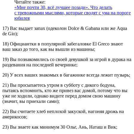
Читайте также:
«Мне почти 30, всё лучшее позади». Что делать
с тревожными мыслями, которые сводят с ума на пороге
юбилея
17) Вас выдает запах (одеколон Dolce & Gabana или же Aqua
de Gio);
18) Официантки в популярной забегаловке El Greco знают
ваш заказ до того, как вы вышли из машины;
19) Вы познакомились со своей девушкой за игрой в дурака на
раздевания на последней вечеринке;
20) У всех ваших знакомых в багажнике всегда лежит пузырь;
21) Вы просыпаетесь утром в субботу с дикого бодуна,
пытаясь вспомнить, кто же привез вас домой, потому что вы
уже не ходили, однако видите перед домом свою машину
(значит, вы приехали сами);
22) Вы считаете хлеб неплохой закуской, нагоняя дрожь на
америкосов;
23) Вы знаете как минимум 30 Ольг, Ань, Наташ и Вик;