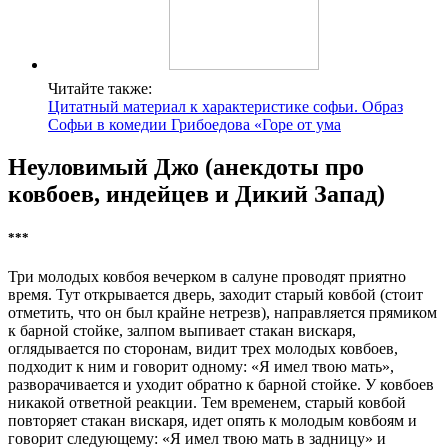
Читайте также:
Цитатный материал к характеристике софьи. Образ
Софьи в комедии Грибоедова «Горе от ума
Неуловимый Джо (анекдоты про
ковбоев, индейцев и Дикий Запад)
***
Три молодых ковбоя вечерком в салуне проводят приятно
время. Тут открывается дверь, заходит старый ковбой (стоит
отметить, что он был крайне нетрезв), направляется прямиком
к барной стойке, залпом выпивает стакан вискаря,
оглядывается по сторонам, видит трех молодых ковбоев,
подходит к ним и говорит одному: «Я имел твою мать»,
разворачивается и уходит обратно к барной стойке. У ковбоев
никакой ответной реакции. Тем временем, старый ковбой
повторяет стакан вискаря, идет опять к молодым ковбоям и
говорит следующему: «Я имел твою мать в задницу» и