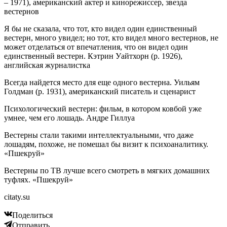
– 1971), американский актер и кинорежиссер, звезда
вестернов
Я бы не сказала, что тот, кто видел один единственный
вестерн, много увидел; но тот, кто видел много вестернов, не
может отделаться от впечатления, что он видел один
единственный вестерн. Кэтрин Уайтхорн (р. 1926),
английская журналистка
Всегда найдется место для еще одного вестерна. Уильям
Голдман (р. 1931), американский писатель и сценарист
Психологический вестерн: фильм, в котором ковбой уже
умнее, чем его лошадь. Андре Гиллуа
Вестерны стали такими интеллектуальными, что даже
лошадям, похоже, не помешал бы визит к психоаналитику.
«Пшекруй»
Вестерны по ТВ лучше всего смотреть в мягких домашних
туфлях. «Пшекруй»
citaty.su
Поделиться
Отправить