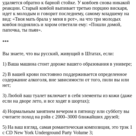
удаляется обратно к барной стойке. У ковбоев снова никакой
реакции. Старый ковбой выпивает третью порцию вискаря,
идет к молодым и говорит последнему, самому младшему на
вид: «Твоя мать брала у меня в рот», на что три молодых
ковбоя поднялись и хором ответили ему: «Пошли домой,
папочка, ты пьян».
***
Вы знаете, что вы русский, живущий в Штатах, если:
1) Ваша машина стоит дороже вашего образования в универе;
2) В вашей крови постоянно поддерживается определенное
содержание алкоголя, вне зависимости от того, пили вы или
нет;
3) Любой ваш туалет включает в себя элементы из кожи (даже
если на дворе лето, и все ходят в шортах);
4) Нормальным занятием вечером в пятницу или субботу вы
считаете поход на рэйв с 2000–3000 ближайших друзей;
5) На ваш взгляд, самая романтическая композиция, это трэк 1
с CD New York Underground Party Volume 3;