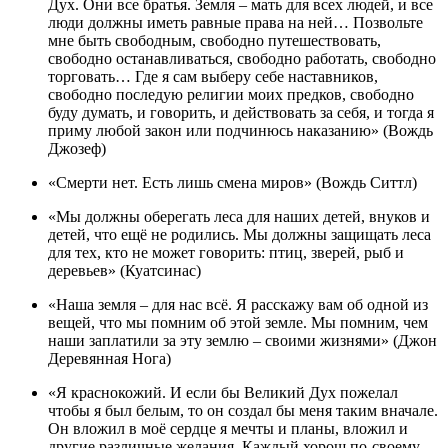
Дух. Они все братья. Земля – мать для всех людей, и все
люди должны иметь равные права на ней… Позвольте
мне быть свободным, свободно путешествовать,
свободно останавливаться, свободно работать, свободно
торговать… Где я сам выберу себе наставников,
свободно последую религии моих предков, свободно
буду думать, и говорить, и действовать за себя, и тогда я
приму любой закон или подчинюсь наказанию» (Вождь
Джозеф)
«Смерти нет. Есть лишь смена миров» (Вождь Ситтл)
«Мы должны оберегать леса для наших детей, внуков и
детей, что ещё не родились. Мы должны защищать леса
для тех, кто не может говорить: птиц, зверей, рыб и
деревьев» (Куатсинас)
«Наша земля – для нас всё. Я расскажу вам об одной из
вещей, что мы помним об этой земле. Мы помним, чем
наши заплатили за эту землю – своими жизнями» (Джон
Деревянная Нога)
«Я краснокожий. И если бы Великий Дух пожелал
чтобы я был белым, то он создал бы меня таким вначале.
Он вложил в моё сердце я мечты и планы, вложил и
другие различные желания. Каждый хорош по-своему.