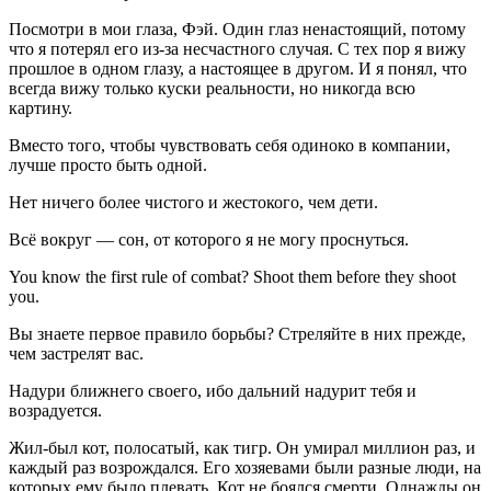
Посмотри в мои глаза, Фэй. Один глаз ненастоящий, потому
что я потерял его из-за несчастного случая. С тех пор я вижу
прошлое в одном глазу, а настоящее в другом. И я понял, что
всегда вижу только куски реальности, но никогда всю
картину.
Вместо того, чтобы чувствовать себя одиноко в компании,
лучше просто быть одной.
Нет ничего более чистого и жестокого, чем дети.
Всё вокруг — сон, от которого я не могу проснуться.
You know the first rule of combat? Shoot them before they shoot
you.
Вы знаете первое правило борьбы? Стреляйте в них прежде,
чем застрелят вас.
Надури ближнего своего, ибо дальний надурит тебя и
возрадуется.
Жил-был кот, полосатый, как тигр. Он умирал миллион раз, и
каждый раз возрождался. Его хозяевами были разные люди, на
которых ему было плевать. Кот не боялся смерти. Однажды он