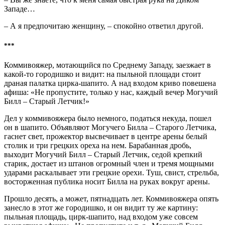
Западе…
– А я предпочитаю женщину, – спокойно ответил другой.
***
Коммивояжер, мотающийся по Среднему Западу, заезжает в
какой-то городишко и видит: на пыльной площади стоит
драная палатка цирка-шапито. А над входом криво повешена
афиша: «Не пропустите, только у нас, каждый вечер Могучий
Билл – Старый Летчик!»
Дел у коммивояжера было немного, податься некуда, пошел
он в шапито. Объявляют Могучего Билла – Старого Летчика,
гаснет свет, прожектор высвечивает в центре арены белый
столик и три грецких ореха на нем. Барабанная дробь,
выходит Могучий Билл – Старый Летчик, седой крепкий
старик, достает из штанов огромный член и тремя мощными
ударами раскалывает эти грецкие орехи. Туш, свист, стрельба,
восторженная публика носит Билла на руках вокруг арены.
Прошло десять, а может, пятнадцать лет. Коммивояжера опять
занесло в этот же городишко, и он видит ту же картину:
пыльная площадь, цирк-шапито, над входом уже совсем