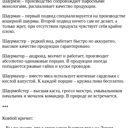
Шаурмэн – производство сопровождает пафосными
монологами, расхваливает качество продукции.
Шаурман – первый подвид специализируется на производстве
кошерной шаурмы. Второй подвид ничего сам не делает, а
только жрет, при отсутствии продукта чувствует себя крайне
плохо.
Шаурмастер – редкий вид, работает быстро но аккуратно,
высокое качество продукции гарантировано.
Шаурматор – андроид, молчит и работает, производит
абсолютно одинаковые порции. В продукции иногда
попадаются ржавые гайки и куски проводов.
Шаурмахер – вместо мяса использует копченые сардельки с
кислой капустой. К каждой порции – кружка пива бесплатно.
Шаурмейстер – высшая каста, гроссо маэстро, умывальников
начальник и мочалок командир. В природе не встречается.
***
Ковбой кричит:
– Вы же знаете, что к меня самая быстрая рука на Диком