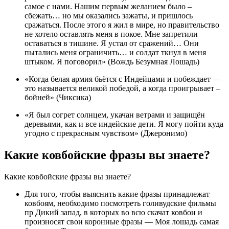
самое с нами. Нашим первым желанием было –
сбежать… но мы оказались зажаты, и пришлось
сражаться. После этого я жил в мире, но правительство
не хотело оставлять меня в покое. Мне запретили
оставаться в тишине. Я устал от сражений… Они
пытались меня ограничить… и солдат ткнул в меня
штыком. Я поговорил» (Вождь Безумная Лошадь)
«Когда белая армия бьётся с Индейцами и побеждает —
это называется великой победой, а когда проигрывает –
бойней» (Чиксика)
«Я был согрет солнцем, укачан ветрами и защищён
деревьями, как и все индейские дети. Я могу пойти куда
угодно с прекрасным чувством» (Джеронимо)
Какие ковбойские фразы вы знаете?
Какие ковбойские фразы вы знаете?
Для того, чтобы выяснить какие фразы принадлежат
ковбоям, необходимо посмотреть голивудские фильмы
пр Дикий запад, в которых во всю скачат ковбои и
произносят свои коронные фразы — Моя лошадь самая