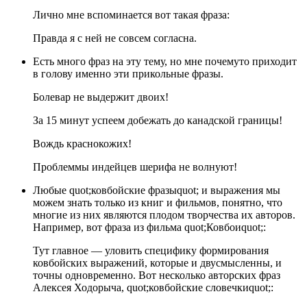
Лично мне вспоминается вот такая фраза:
Правда я с ней не совсем согласна.
Есть много фраз на эту тему, но мне почемуто приходит
в голову именно эти прикольные фразы.
Болевар не выдержит двоих!
За 15 минут успеем добежать до канадской границы!
Вождь краснокожих!
Проблеммы индейцев шерифа не волнуют!
Любые quot;ковбойские фразыquot; и выражения мы
можем знать только из книг и фильмов, понятно, что
многие из них являются плодом творчества их авторов.
Например, вот фраза из фильма quot;Ковбоиquot;:
Тут главное — уловить специфику формирования
ковбойских выражений, которые и двусмысленны, и
точны одновременно. Вот несколько авторских фраз
Алексея Ходорыча, quot;ковбойские словечкиquot;: