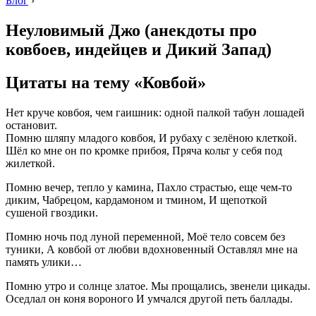
Блог
›
Неуловимый Джо (анекдоты про
ковбоев, индейцев и Дикий Запад)
Цитаты на тему «Ковбой»
Нет круче ковбоя, чем гаишник: одной палкой табун лошадей
остановит.
Помню шляпу младого ковбоя, И рубаху с зелёною клеткой.
Шёл ко мне он по кромке прибоя, Пряча кольт у себя под
жилеткой.
Помню вечер, тепло у камина, Пахло страстью, еще чем-то
диким, Чабрецом, кардамоном и тмином, И щепоткой
сушеной гвоздики.
Помню ночь под луной переменной, Моё тело совсем без
туники, А ковбой от любви вдохновенный Оставлял мне на
память улики…
Помню утро и солнце златое. Мы прощались, звенели цикады.
Оседлал он коня вороного И умчался другой петь баллады.