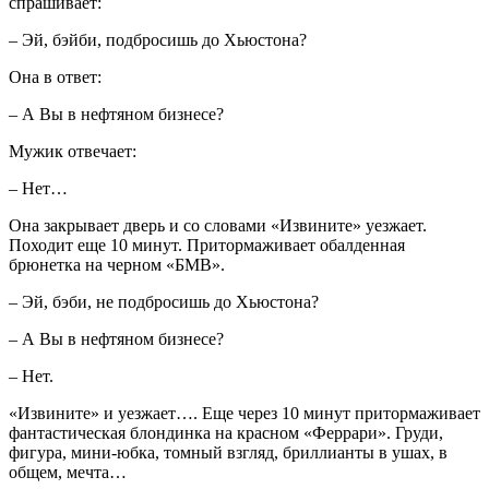
спрашивает:
– Эй, бэйби, подбросишь до Хьюстона?
Она в ответ:
– А Вы в нефтяном бизнесе?
Мужик отвечает:
– Нет…
Она закрывает дверь и со словами «Извините» уезжает.
Походит еще 10 минут. Притормаживает обалденная
брюнетка на черном «БМВ».
– Эй, бэби, не подбросишь до Хьюстона?
– А Вы в нефтяном бизнесе?
– Нет.
«Извините» и уезжает…. Еще через 10 минут притормаживает
фантастическая блондинка на красном «Феррари». Груди,
фигура, мини-юбка, томный взгляд, бриллианты в ушах, в
общем, мечта…