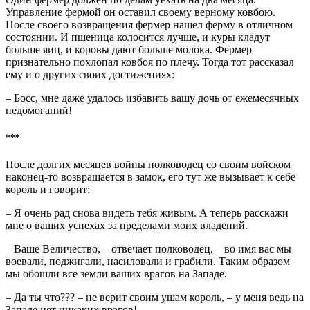
Управление фермой он оставил своему верному ковбою.
После своего возвращения фермер нашел ферму в отличном
состоянии. И пшеница колосится лучше, и куры кладут
больше яиц, и коровы дают больше молока. Фермер
признательно похлопал ковбоя по плечу. Тогда тот рассказал
ему и о других своих достижениях:
– Босс, мне даже удалось избавить вашу дочь от ежемесячных
недомоганий!
***
После долгих месяцев войны полководец со своим войском
наконец-то возвращается в замок, его тут же вызывает к себе
король и говорит:
– Я очень рад снова видеть тебя живым. А теперь расскажи
мне о ваших успехах за пределами моих владений.
– Ваше Величество, – отвечает полководец, – во имя вас мы
воевали, поджигали, насиловали и грабили. Таким образом
мы обошли все земли ваших врагов на Западе.
– Да ты что??? – не верит своим ушам король, – у меня ведь на
Западе нет никаких врагов!