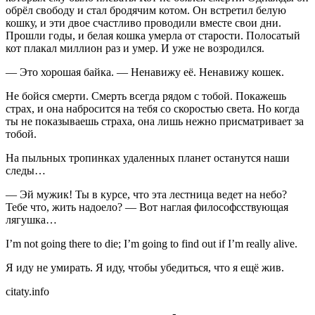
обрёл свободу и стал бродячим котом. Он встретил белую
кошку, и эти двое счастливо проводили вместе свои дни.
Прошли годы, и белая кошка умерла от старости. Полосатый
кот плакал миллион раз и умер. И уже не возродился.
— Это хорошая байка. — Ненавижу её. Ненавижу кошек.
Не бойся смерти. Смерть всегда рядом с тобой. Покажешь
страх, и она набросится на тебя со скоростью света. Но когда
ты не показываешь страха, она лишь нежно присматривает за
тобой.
На пыльных тропинках удаленных планет останутся наши
следы…
— Эй мужик! Ты в курсе, что эта лестница ведет на небо?
Тебе что, жить надоело? — Вот наглая философсствующая
лягушка…
I’m not going there to die; I’m going to find out if I’m really alive.
Я иду не умирать. Я иду, чтобы убедиться, что я ещё жив.
citaty.info