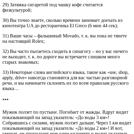
29) Затяжка сигаретой под чашку кофе считается
физкультурой;
30) Вы точно знаете, сколько времени занимает доехать из
кинотеатра UA до ресторанчика El Greco (6 мин 44 сек);
31) Ваши часы – фальшивый Movado, т. к. вы пока не тянете
на настоящий Rolex;
32) Вы часто пытаетесь сходить в синагогу – но у вас ничего
не выходит, т. к. по дороге вы встречаете слишком много
старых знакомых;
33) Некоторые слова английского языка, такие как «use, shop,
apply, drive» навсегда становятся для вас частью разговорной
речи, и вы начинаете склонять их по всем правилам русского
языка…
***
Мужик ползет по пустыне. Погибает от жажды. Вдруг видит
показывающий на запад указатель: «До воды 3 км»!
Собравшись с силами, мужик ползет дальше. Через 1 км видит
показывающий на запад указатель: «До воды 2 км»! И вот,
умирая, он проползает еще один километр и видит указатель,