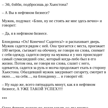
– Эй, бэйби, подбросишь до Хьюстона?
– А Вы в нефтяном бизнесе?
Мужик, подумал: «Блин, ну не стоять же мне здесь вечно» и
говорит:
– Да, я в нефтяном бизнесе.
Блондинка «Ох! Конечно! Садитесь!» и распахивает дверь.
Мужик садится рядом с ней. Она трогается с места, проезжает
100 метров, съезжает на обочину, не говоря ни слова, снимает
с себя одежду, садится сверху на мужика и у них происходит
самый сумасшедший секс, который когда-либо был в его
жизни. Потом она, не говоря ни слова, слазит с него,
одевается, садится за руль и молча продолжает ехать в сторону
Хьюстона. Обалдевший мужик закуривает сигарету, смотрит в
окно…, на себя…, на блондинку… и говорит ей:
– Ну надо же, всего пятнадцать минут, как я в нефтяном
бизнесе, А УЖЕ ТАКОЙ УСПЕХ!!!!
***
Один фермер должен по делам уехать на два месяца.