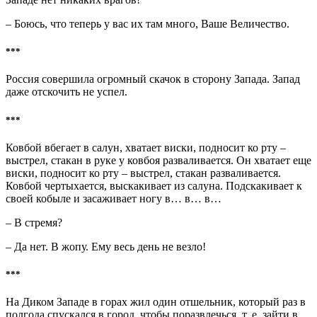
– Боюсь, что теперь у вас их там много, Ваше Величество.
***
Россия совершила огромный скачок в сторону Запада. Запад
даже отскочить не успел.
***
Ковбой вбегает в салун, хватает виски, подносит ко рту –
выстрел, стакан в руке у ковбоя разваливается. Он хватает еще
виски, подносит ко рту – выстрел, стакан разваливается.
Ковбой чертыхается, выскакивает из салуна. Подскакивает к
своей кобыле и засаживает ногу в… в… в…
– В стремя?
– Да нет. В жопу. Ему весь день не везло!
***
На Диком Западе в горах жил один отшельник, который раз в
полгода спускался в город, чтобы поразвлечься, т. е. зайти в