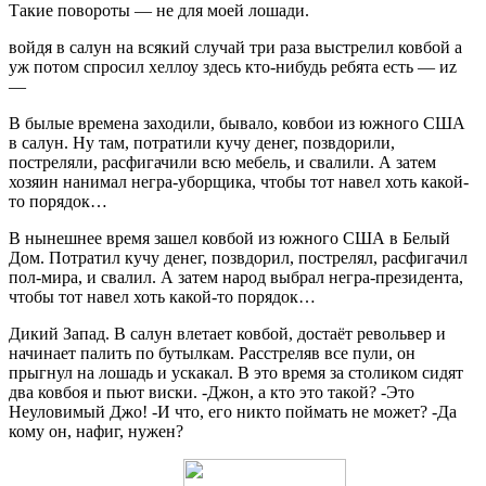
Такие повороты — не для моей лошади.
войдя в салун на всякий случай три раза выстрелил ковбой а
уж потом спросил хеллоу здесь кто-нибудь ребята есть — иz
—
В былые времена заходили, бывало, ковбои из южного США
в салун. Ну там, потратили кучу денег, позвдорили,
постреляли, расфигачили всю мебель, и свалили. А затем
хозяин нанимал негра-уборщика, чтобы тот навел хоть какой-
то порядок…
В нынешнее время зашел ковбой из южного США в Белый
Дом. Потратил кучу денег, позвдорил, пострелял, расфигачил
пол-мира, и свалил. А затем народ выбрал негра-президента,
чтобы тот навел хоть какой-то порядок…
Дикий Запад. В салун влетает ковбой, достаёт револьвер и
начинает палить по бутылкам. Расстреляв все пули, он
прыгнул на лошадь и ускакал. В это время за столиком сидят
два ковбоя и пьют виски. -Джон, а кто это такой? -Это
Неуловимый Джо! -И что, его никто поймать не может? -Да
кому он, нафиг, нужен?