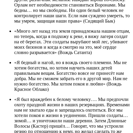
Орлам нет необходимости становиться Воронами. Мы
бедны… но мы свободны. Ни один белый человек не
контролирует наши шаги. Если нам суждено умереть, то
мы умрем, защищая наши права» (Сидящий Бык)
«Много лет назад эта земля принадлежала нашим отцам,
но теперь, когда я подхожу к реке, я вижу лагеря солдат
на её берегах. Эти солдаты вырубают мой лес, убивают
моих бизонов и когда я смотрю на это, моё сердце
словно разрывается» (Вождь Сатанта)
«Я бедный и нагой, но я вождь своего племени. Мы не
хотим богатства, но хотим научить наших детей
правильным вещам. Богатство вовсе не принесёт нам
добра. Мы не сможем забрать его в другой мир. Нам не
нужно богатство. Мы хотим покоя и любви» (Вождь
Красное Облако)
«Я был враждебен к белому человеку…. Мы предпочли
охоту праздной жизни в наших резервациях. Временами
нам не хватало еды и запрещалось охотиться. Все мы
хотели покоя и жизни в уединении. Пришли солдаты…
зимой… и уничтожили наши деревни. Затем Длинные
Волосы (Кастер) пришёл… Говорят, что мы устроили
резню по отношению к нему, но желал сделать то же