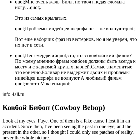
quot;Мне очень жаль, Билл, но твоя гнедая сломала
ногу…quot;.
Это из самых крылатых.
quot;Проблемы индейцев шерифа не… не волнуютquot;.
Вот еще наборчик фраз из вестернов, но я не уверен, что
их нет в сети.
quot;Пес смердячийquot;это,что за ковбойский фильм?
По моему мнению фразы ковбоев должны быть всегда к
месту и с харизмой крутых парней.Самые знаменитые
это конечно.Боливар не выдержит двоих и проблемы
индейцев шерифа не волнуют.А любимый фильм
quot;золото Маккеныquot;
info-4all.ru
Ковбой Бибоп (Cowboy Bebop)
Look at my eyes, Faye. One of them is a fake cause I lost it in an
accident. Since then, I’ve been seeing the past in one eye, and the
present in the other, so I thought I could only see patches of reality,
never the whole picture.