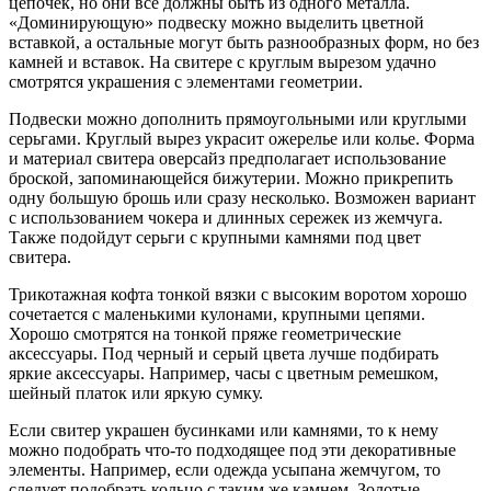
цепочек, но они все должны быть из одного металла.
«Доминирующую» подвеску можно выделить цветной
вставкой, а остальные могут быть разнообразных форм, но без
камней и вставок. На свитере с круглым вырезом удачно
смотрятся украшения с элементами геометрии.
Подвески можно дополнить прямоугольными или круглыми
серьгами. Круглый вырез украсит ожерелье или колье. Форма
и материал свитера оверсайз предполагает использование
броской, запоминающейся бижутерии. Можно прикрепить
одну большую брошь или сразу несколько. Возможен вариант
с использованием чокера и длинных сережек из жемчуга.
Также подойдут серьги с крупными камнями под цвет
свитера.
Трикотажная кофта тонкой вязки с высоким воротом хорошо
сочетается с маленькими кулонами, крупными цепями.
Хорошо смотрятся на тонкой пряже геометрические
аксессуары. Под черный и серый цвета лучше подбирать
яркие аксессуары. Например, часы с цветным ремешком,
шейный платок или яркую сумку.
Если свитер украшен бусинками или камнями, то к нему
можно подобрать что-то подходящее под эти декоративные
элементы. Например, если одежда усыпана жемчугом, то
следует подобрать кольцо с таким же камнем. Золотые