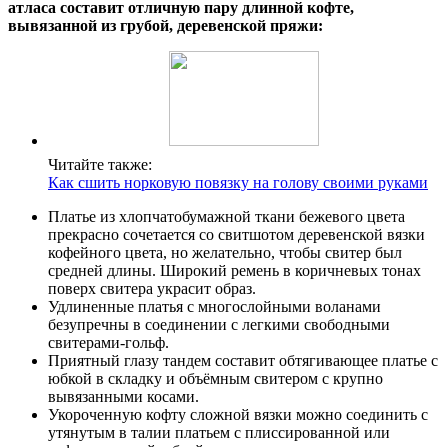
атласа составит отличную пару длинной кофте,
вывязанной из грубой, деревенской пряжи:
Читайте также:
Как сшить норковую повязку на голову своими руками
Платье из хлопчатобумажной ткани бежевого цвета
прекрасно сочетается со свитшотом деревенской вязки
кофейного цвета, но желательно, чтобы свитер был
средней длины. Широкий ремень в коричневых тонах
поверх свитера украсит образ.
Удлиненные платья с многослойными воланами
безупречны в соединении с легкими свободными
свитерами-гольф.
Приятный глазу тандем составит обтягивающее платье с
юбкой в складку и объёмным свитером с крупно
вывязанными косами.
Укороченную кофту сложной вязки можно соединить с
утянутым в талии платьем с плиссированной или