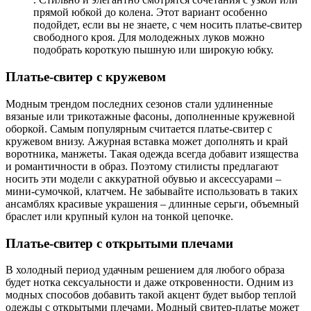
прямой юбкой до колена. Этот вариант особенно
подойдет, если вы не знаете, с чем носить платье-свитер
свободного кроя. Для молодежных луков можно
подобрать короткую пышную или широкую юбку.
Платье-свитер с кружевом
Модным трендом последних сезонов стали удлиненные
вязаные или трикотажные фасоны, дополненные кружевной
оборкой. Самым популярным считается платье-свитер с
кружевом внизу. Ажурная вставка может дополнять и край
воротника, манжеты. Такая одежда всегда добавит изящества
и романтичности в образ. Поэтому стилисты предлагают
носить эти модели с аккуратной обувью и аксессуарами –
мини-сумочкой, клатчем. Не забывайте использовать в таких
ансамблях красивые украшения – длинные серьги, объемный
браслет или крупный кулон на тонкой цепочке.
Платье-свитер с открытыми плечами
В холодный период удачным решением для любого образа
будет нотка сексуальности и даже откровенности. Одним из
модных способов добавить такой акцент будет выбор теплой
одежды с открытыми плечами. Модный свитер-платье может