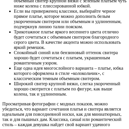
объемный свитер крупной вязки с зеленым платьем чуть
ниже колена с плиссированной юбкой.
Если вы приверженец классики, выбирайте черное
прямое платье, которое можно дополнить белым
укороченным свитером или объемным и удлиненным,
подчеркнув линию талии пояском.
Трикотажное платье яркого весеннего цвета отлично
будет сочетаться с объемным свитером благородного
серого цвета. В качестве акцента можно использовать
яркий ремешок.
Спокойный синий или бензиновый оттенок свитера
хорошо будет сочетаться с платьем, украшенным
романтичным узором.
Еще одна идея многослойного варианта – платье, юбка
которого оформлена в стиле «колокольчик», с
классическим темным объемным свитером.
Широкий свитер крупной вязки, слегка укороченный
хорошо смотрится с платьем по фигуре, как выше
колена, так и удлиненным.
Просматривая фотографии с модных показов, можно
убедиться, что вариант сочетания платья и свитера является
идеальным для повседневной носки, как для миниатюрных,
так и для пышных дам. Классика, casual или романтический
стиль – каждая девушка найдет свой вариант удачного