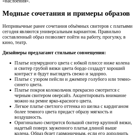
«наслоения».
Модные сочетания и примеры образов
Непривычные ранее сочетания объёмных свитеров с платьями
сегодня являются универсальным вариантом. Правильно
составленный образ позволяет пойти на работу, прогулку, в
кино, театр.
Дизайнеры предлагают стильные совмещения:
Платье изумрудного цвета с юбкой плиссе ниже колена
и свитер грубой вязки цвета бордо создадут хороший
контраст и будут выглядеть свежо и задорно.
Платье с узором пейсли и джемпер голубого или темно-
синего цвета.
Платье покроя колокольчик прекрасно смотрится с
черным свитером оверсайз. Акцентировать внимание
можно на ремне ярко-красного цвета.
Легкое платье светлого оттенка из шелка с кардиганом
более темного цвета придаст образу мягкость и
воздушность.
Оригинально смотрится большой свитер крупной вязки,
надетый поверх зауженного платья длиной выше
колена. Образ будет гармоничным, если его дополнить