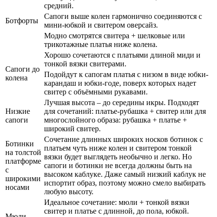
средний.
Сапоги выше колен гармонично соединяются с
Ботфорты
мини-юбкой и свитером оверсайз.
Модно смотрятся свитера + шелковые или
трикотажные платья ниже колена.
Хорошо сочетаются с платьями длиной миди и
тонкой вязки свитерами.
Сапоги до
Подойдут к сапогам платья с низом в виде юбки-
колена
карандаш и юбки-годе, поверх которых надет
свитер с объёмными рукавами.
Лучшая высота – до середины икры. Подходят
Низкие
для сочетаний: платье-рубашка + свитер или для
сапоги
многослойного образа: рубашка + платье +
широкий свитер.
Сочетание длинных широких носков ботинок с
Ботинки
платьем чуть ниже колен и свитером тонкой
на толстой
вязки будет выглядеть необычно и легко. Но
платформе
сапоги и ботинки не всегда должны быть на
с
высоком каблуке. Даже самый низкий каблук не
широкими
испортит образ, поэтому можно смело выбирать
носами
любую высоту.
Идеальное сочетание: мюли + тонкой вязки
свитер и платье с длинной, до пола, юбкой.
Мюли