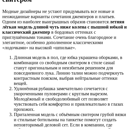
Модные дизайнеры не устают придумывать все новые и
неожиданные варианты сочетания джемперов и платьев.
Одним из наиболее выигрышных образов становится
летняя
лёгкая модель длиной чуть ниже колена с пышной юбкой и
классический джемпер
в бордовых оттенках с
приглушёнными тонами. Сочетание очень благородное и
элегантное, особенно дополненное классическими
«лодочками» на высокой «шпильке».
Длинная модель в пол, где юбка украшена оборками, в
комбинации со свободным свитером в стиле casual
станут оригинальным и неизбитым решением для
повседневного лука. Линию талии можно подчеркнуть
контрастным пояском, выбрав нейтральные оттенки
вещей.
Удлинённая рубашка замечательно сочетается с
укороченными пуловерами с круглым вырезом.
Молодёжный и свободолюбивый сет позволяет
чувствовать себя комфортно и привлекательно в глазах
прохожих.
Приталенная модель с объёмным свитером грубой вязки
и стильные ботильоны на танкетке помогут создать
неповторимый деловой сет. Если в компании, где