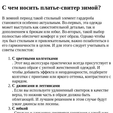
С чем носить платье-свитер зимой?
В зимний период такой стильный элемент гардероба
становится особенно актуальным. Во-первых, эта одежда
может выступать как самостоятельной деталью, так и
дополнением к брюкам или юбке. Во-вторых, такой выбор
полностью обеспечит комфорт и уют образа. Однако чтобы
лук был стильным и привлекательным, важно позаботиться о
его гармоничности в целом. И для этого следует учитывать и
советы стилистов:
С цветными колготками
. Этот вид аксессуара практически всегда присутствует в
стильно образе с уютной женственной одеждой. И
чтобы добавить эффекта и неординарности, подберите
колготки с принтами или яркого оттенка, контрастного с
нарядом.
С джинсами и леггинсами
. Если вы используете удлиненный свитерок в качестве
верха, то нижняя часть в образе должна быть
облегающей. И лучшим решением в этом случае будут
узкие джинсы или лосины.
С юбкой
. Стильно и элегантно смотрятся сочетания с узкой или