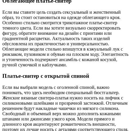
Облегающее платье-свитер
Если вы ставите цель создать сексуальный и женственный
образ, то стоит остановиться на одежде облегающего кроя.
Особенно стильно смотрится трикотажное платье-свитер
темного цвета. Если вы хотите визуально скорректировать
фигуру, обратите внимание на дизайн с принтами или
градиентной расцветки. Актуальность таких изделий
обусловлена их практичностью и универсальностью.
Облегающие модели стильно впишутся в кэжуальный лук с
рюкзаком, пуховиком и обувью на плоском ходу. Элегантность
и утонченность подчеркнет ансамбль с кожаной косухой,
ручной сумочкой и каблучками.
Платье-свитер с открытой спиной
Если вы выбрали модель с оголенной спиной, важно
понимать, что здесь необходим специальный бюстгальтер.
Женские вязаные свитера-платья нужно носить на лифчик с
силиконовыми шлейками и прозрачной застежкой. Отличным
решением будут накладные чашечки из мягкого силикона.
Свободный и объемный верх можно дополнить кожаными
штанами или джинсами узкого кроя. Модели прямого и
длинного кроя акцентируют романтичность внешности,
поэтому их лучше носить с деталями соответствующего стиля.