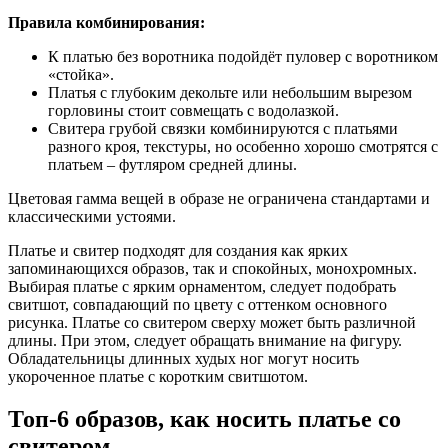
Правила комбинирования:
К платью без воротника подойдёт пуловер с воротником
«стойка».
Платья с глубоким декольте или небольшим вырезом
горловины стоит совмещать с водолазкой.
Свитера грубой связки комбинируются с платьями
разного кроя, текстуры, но особенно хорошо смотрятся с
платьем – футляром средней длины.
Цветовая гамма вещей в образе не ограничена стандартами и
классическими устоями.
Платье и свитер подходят для создания как ярких
запоминающихся образов, так и спокойных, монохромных.
Выбирая платье с ярким орнаментом, следует подобрать
свитшот, совпадающий по цвету с оттенком основного
рисунка. Платье со свитером сверху может быть различной
длины. При этом, следует обращать внимание на фигуру.
Обладательницы длинных худых ног могут носить
укороченное платье с коротким свитшотом.
Топ-6 образов, как носить платье со
свитером