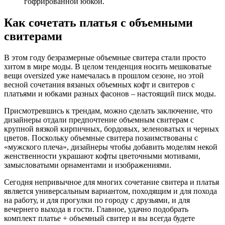
гофрированной юбкой.
Как сочетать платья с объемными
свитерами
В этом году безразмерные объемные свитера стали просто
хитом в мире моды. В целом тенденция носить мешковатые
вещи oversized уже намечалась в прошлом сезоне, но этой
весной сочетания вязаных объемных кофт и свитеров с
платьями и юбками разных фасонов – настоящий писк моды. ​
Присмотревшись к трендам, можно сделать заключение, что
дизайнеры отдали предпочтение объемным свитерам с
крупной вязкой кирпичных, бордовых, зеленоватых и черных
цветов. Поскольку объемные свитера позаимствованы с
«мужского плеча», дизайнеры чтобы добавить моделям некой
женственности украшают кофты цветочными мотивами,
замысловатыми орнаментами и изображениями.
Сегодня непривычное для многих сочетание свитера и платья
является универсальным вариантом, походящим и для похода
на работу, и для прогулки по городу с друзьями, и для
вечернего выхода в гости. Главное, удачно подобрать
комплект платье + объемный свитер и вы всегда будете