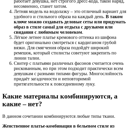
работает девушка, нет строгого дресс-кода, такой наряд,
несомненно, станет хитом.
Летняя модель на водолазку – это отличный вариант для
удобного и стильного образа на каждый день.
В таком
ключе можно создавать деловые сеты или придумать
образ в стиле casual для отдыха с друзьями или
свидания с любимым человеком
.
Лёгкое летнее платье кремового оттенка из шифона
будет оригинально смотреться с кардиганом грубой
вязки. Для смягчения образа подойдёт широкий
ремешок, который стилисты советуют закрепить по
линии талии.
Свитер с платьями различных фасонов считается очень
рискованным, но при этом подходит практически всем
девушкам с разными типами фигуры. Многослойность
придаёт загадочности и неповторимой
притягательности к повседневному луку.
Какие материалы комбинируются, а
какие – нет?
В данном сочетании комбинируются любые типы ткани.
Женственное платье-комбинация в бельевом стиле из