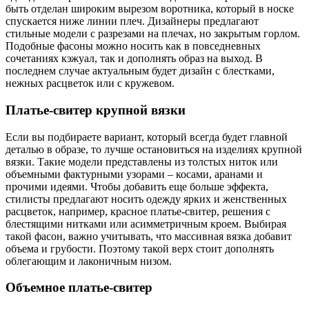
быть отделан широким вырезом воротника, который в носке
спускается ниже линии плеч. Дизайнеры предлагают
стильные модели с разрезами на плечах, но закрытым горлом.
Подобные фасоны можно носить как в повседневных
сочетаниях кэжуал, так и дополнять образ на выход. В
последнем случае актуальным будет дизайн с блестками,
нежных расцветок или с кружевом.
Платье-свитер крупной вязки
Если вы подбираете вариант, который всегда будет главной
деталью в образе, то лучше остановиться на изделиях крупной
вязки. Такие модели представлены из толстых ниток или
объемными фактурными узорами – косами, аранами и
прочими идеями. Чтобы добавить еще больше эффекта,
стилисты предлагают носить одежду ярких и женственных
расцветок, например, красное платье-свитер, решения с
блестящими нитками или асимметричным кроем. Выбирая
такой фасон, важно учитывать, что массивная вязка добавит
объема и грубости. Поэтому такой верх стоит дополнять
облегающим и лаконичным низом.
Объемное платье-свитер