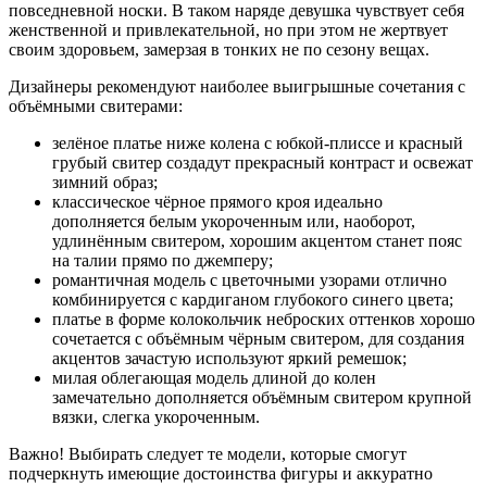
повседневной носки. В таком наряде девушка чувствует себя
женственной и привлекательной, но при этом не жертвует
своим здоровьем, замерзая в тонких не по сезону вещах.
Дизайнеры рекомендуют наиболее выигрышные сочетания с
объёмными свитерами:
зелёное платье ниже колена с юбкой-плиссе и красный
грубый свитер создадут прекрасный контраст и освежат
зимний образ;
классическое чёрное прямого кроя идеально
дополняется белым укороченным или, наоборот,
удлинённым свитером, хорошим акцентом станет пояс
на талии прямо по джемперу;
романтичная модель с цветочными узорами отлично
комбинируется с кардиганом глубокого синего цвета;
платье в форме колокольчик неброских оттенков хорошо
сочетается с объёмным чёрным свитером, для создания
акцентов зачастую используют яркий ремешок;
милая облегающая модель длиной до колен
замечательно дополняется объёмным свитером крупной
вязки, слегка укороченным.
Важно! Выбирать следует те модели, которые смогут
подчеркнуть имеющие достоинства фигуры и аккуратно