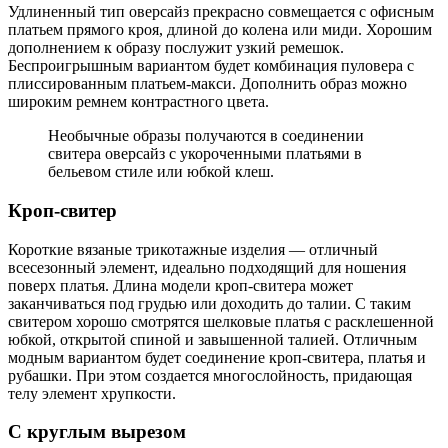
Удлиненный тип оверсайз прекрасно совмещается с офисным
платьем прямого кроя, длиной до колена или миди. Хорошим
дополнением к образу послужит узкий ремешок.
Беспроигрышным вариантом будет комбинация пуловера с
плиссированным платьем-макси. Дополнить образ можно
широким ремнем контрастного цвета.
Необычные образы получаются в соединении
свитера оверсайз с укороченными платьями в
бельевом стиле или юбкой клеш.
Кроп-свитер
Короткие вязаные трикотажные изделия — отличный
всесезонный элемент, идеально подходящий для ношения
поверх платья. Длина модели кроп-свитера может
заканчиваться под грудью или доходить до талии. С таким
свитером хорошо смотрятся шелковые платья с расклешенной
юбкой, открытой спиной и завышенной талией. Отличным
модным вариантом будет соединение кроп-свитера, платья и
рубашки. При этом создается многослойность, придающая
телу элемент хрупкости.
С круглым вырезом