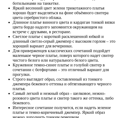
ботильонами на танкетке.
Яркий весенний цвет зелени трикотажного платья
хорошо будет выделяться на фоне объёмного свитера
цвета серебристого облака.
Длинное платье винного цвета и кардиган тонкой вязки
цвета бордо надолго запомнится окружающим на
встрече с друзьями, в ресторане.
Светлое платье с короткой расклешенной юбкой и
длинный светло-серый джемпер с высоким горлом – это
хороший вариант для вечеринки.
Для приверженцев классических сочетаний подойдет
маленькое черное платье, поверх которого надет свитер
чистого белого или натурального белого цвета.
Кружевное темно-синее платье и голубой свитер в
сочетании с ботфортами – это отличный вариант для
прогулки.
Строго выглядит образ, составленный из тонкого
джемпера бежевого оттенка и обтягивающего черного
платья.
Самый легкий и нежный образ – шелковое, нежно-
розового цвета платье и свитер такого же оттенка, либо
бежевого.
Интересное сочетание получится, если надеть зеленое
платье и темно-коричневый джемпер. Яркий образ
можно дополнить тонким ремешком.