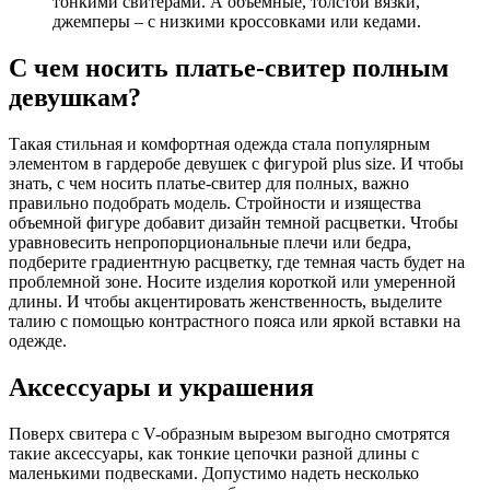
тонкими свитерами. А объемные, толстой вязки,
джемперы – с низкими кроссовками или кедами.
С чем носить платье-свитер полным
девушкам?
Такая стильная и комфортная одежда стала популярным
элементом в гардеробе девушек с фигурой plus size. И чтобы
знать, с чем носить платье-свитер для полных, важно
правильно подобрать модель. Стройности и изящества
объемной фигуре добавит дизайн темной расцветки. Чтобы
уравновесить непропорциональные плечи или бедра,
подберите градиентную расцветку, где темная часть будет на
проблемной зоне. Носите изделия короткой или умеренной
длины. И чтобы акцентировать женственность, выделите
талию с помощью контрастного пояса или яркой вставки на
одежде.
Аксессуары и украшения
Поверх свитера с V-образным вырезом выгодно смотрятся
такие аксессуары, как тонкие цепочки разной длины с
маленькими подвесками. Допустимо надеть несколько