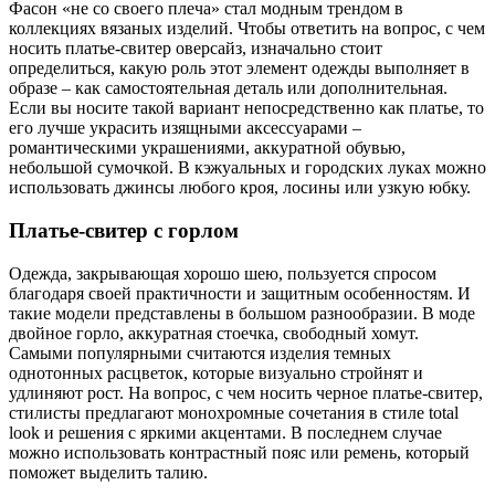
Фасон «не со своего плеча» стал модным трендом в
коллекциях вязаных изделий. Чтобы ответить на вопрос, с чем
носить платье-свитер оверсайз, изначально стоит
определиться, какую роль этот элемент одежды выполняет в
образе – как самостоятельная деталь или дополнительная.
Если вы носите такой вариант непосредственно как платье, то
его лучше украсить изящными аксессуарами –
романтическими украшениями, аккуратной обувью,
небольшой сумочкой. В кэжуальных и городских луках можно
использовать джинсы любого кроя, лосины или узкую юбку.
Платье-свитер с горлом
Одежда, закрывающая хорошо шею, пользуется спросом
благодаря своей практичности и защитным особенностям. И
такие модели представлены в большом разнообразии. В моде
двойное горло, аккуратная стоечка, свободный хомут.
Самыми популярными считаются изделия темных
однотонных расцветок, которые визуально стройнят и
удлиняют рост. На вопрос, с чем носить черное платье-свитер,
стилисты предлагают монохромные сочетания в стиле total
look и решения с яркими акцентами. В последнем случае
можно использовать контрастный пояс или ремень, который
поможет выделить талию.