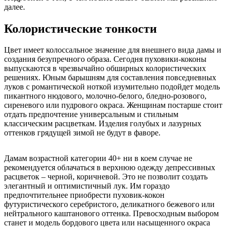
далее.
Колористические тонкости
Цвет имеет колоссальное значение для внешнего вида дамы и
создания безупречного образа. Сегодня пуховики-коконы
выпускаются в чрезвычайно обширных колористических
решениях. Юным барышням для составления повседневных
луков с романтической ноткой изумительно подойдет модель
пикантного нюдового, молочно-белого, бледно-розового,
сиреневого или пудрового окраса. Женщинам постарше стоит
отдать предпочтение универсальным и стильным
классическим расцветкам. Изделия голубых и лазурных
оттенков грядущей зимой не будут в фаворе.
Дамам возрастной категории 40+ ни в коем случае не
рекомендуется облачаться в верхнюю одежду депрессивных
расцветок – черной, коричневой. Это не позволит создать
элегантный и оптимистичный лук. Им гораздо
предпочтительнее приобрести пуховик-кокон
футуристического серебристого, деликатного бежевого или
нейтрального каштанового оттенка. Превосходным выбором
станет и модель бордового цвета или насыщенного окраса