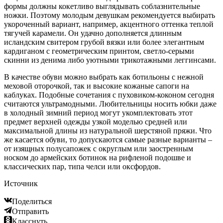
формы должны кокетливо выглядывать соблазнительные
ножки. Поэтому молодым девушкам рекомендуется выбирать
укороченный вариант, например, акцентного оттенка теплой
тягучей карамели. Он удачно дополняется длинным
исландским свитером грубой вязки или более элегантным
кардиганом с геометрическим принтом, светло-серыми
скинни из денима либо уютными трикотажными леггинсами.
В качестве обуви можно выбрать как ботильоны с нежной
меховой оторочкой, так и высокие кожаные сапоги на
каблуках. Подобные сочетания с пуховиком-коконом сегодня
считаются ультрамодными. Любительницы носить юбки даже
в холодный зимний период могут укомплектовать этот
предмет верхней одежды узкой моделью средней или
максимальной длины из натуральной шерстяной пряжи. Что
же касается обуви, то допускаются самые разные варианты –
от изящных полусапожек с округлым или заостренным
носком до армейских ботинок на рифленой подошве и
классических пар, типа челси или оксфордов.
Источник
Поделиться
Отправить
Класснуть