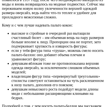
моды и вновь возвращалось на модные подмостки. Сейчас мы
переживаем новую волну увлеченности верхней одеждой
размера оверсайз, ведь найти что-то теплее и удобнее для
прохладного межсезонья сложно.
Кому и с чем лучше надевать пальто кокон:
высокие и стройные в очередной раз вытащили
счастливый билет – им объемная вещь на пару размеров
больше вполне к лицу. Пропорции она не портит, зато
подчеркивает хрупкость и изящность фигуры;
если у тебя фигура типа «груша», можешь смело носить
пальто-баллон: оно добавит объема плечам и
уравновесит фигуру;
девушкам-яблокам тоже не противопоказана верхняя
одежда оверсайз, за исключением слишком объемных
моделей;
владелицам фигур типа «перевернутый треугольник»
стилисты советуют остановиться на чуть расклешенном
к низу пальто, дополнив его пояском;
девушкам невысокого роста подойдут модели длины
миди с небольшими расширяющими клиньями на
бедрах.
Подробней о том, с чем носить пальто-баллон мы расскажем