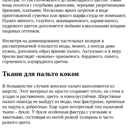
вещь носится с голубыми джинсами, черными укороченными
брюками, платьями. Несколько ярких штрихов в виде
принтованной сумочки или яркого шарфа-снуда не помешают.
Пальто мятного, голубого, аквамаринового, карамельного,
пудрового цветов дополняется любыми кэжуальными вещами
нюдовых оттенков.
Несмотря на доминирование пастельных колеров в
рассматриваемой плоскости моды, можно, а иногда даже
нужно, дополнять образ яркими пальто. Актуально и в меру
броско выглядят «коконы» оранжевого, бордового, синего,
горчичного, изумрудного цветов.
Ткани для пальто кокон
В большинстве случаев женские пальто выполняются из
шерсти. Этот материал не просто сохраняет тепло, он стоек к
усадке и растяжению, цвето- и износоустойчив. Шерстяные
пальто никогда не выйдут из моды, они фактурные, приятные
на ощупь и добротные. Еще один интересный тип пальтовой
ткани – букле. У букле особенная фактура с узелками и
завитками, состоящая из нитей разной толщины и часто
разного цвета.