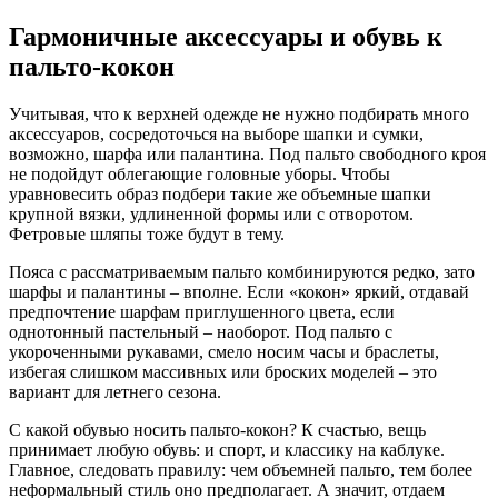
Гармоничные аксессуары и обувь к
пальто-кокон
Учитывая, что к верхней одежде не нужно подбирать много
аксессуаров, сосредоточься на выборе шапки и сумки,
возможно, шарфа или палантина. Под пальто свободного кроя
не подойдут облегающие головные уборы. Чтобы
уравновесить образ подбери такие же объемные шапки
крупной вязки, удлиненной формы или с отворотом.
Фетровые шляпы тоже будут в тему.
Пояса с рассматриваемым пальто комбинируются редко, зато
шарфы и палантины – вполне. Если «кокон» яркий, отдавай
предпочтение шарфам приглушенного цвета, если
однотонный пастельный – наоборот. Под пальто с
укороченными рукавами, смело носим часы и браслеты,
избегая слишком массивных или броских моделей – это
вариант для летнего сезона.
С какой обувью носить пальто-кокон? К счастью, вещь
принимает любую обувь: и спорт, и классику на каблуке.
Главное, следовать правилу: чем объемней пальто, тем более
неформальный стиль оно предполагает. А значит, отдаем