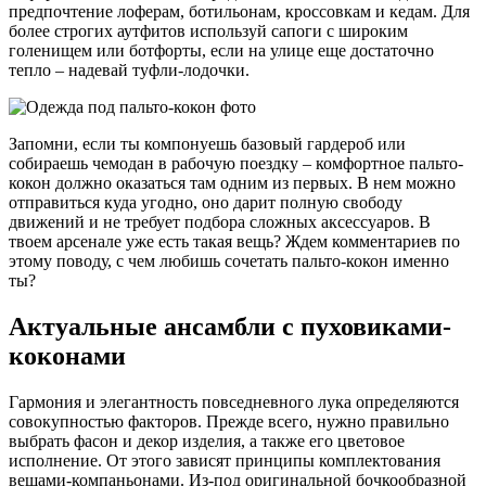
предпочтение лоферам, ботильонам, кроссовкам и кедам. Для
более строгих аутфитов используй сапоги с широким
голенищем или ботфорты, если на улице еще достаточно
тепло – надевай туфли-лодочки.
Запомни, если ты компонуешь базовый гардероб или
собираешь чемодан в рабочую поездку – комфортное пальто-
кокон должно оказаться там одним из первых. В нем можно
отправиться куда угодно, оно дарит полную свободу
движений и не требует подбора сложных аксессуаров. В
твоем арсенале уже есть такая вещь? Ждем комментариев по
этому поводу, с чем любишь сочетать пальто-кокон именно
ты?
Актуальные ансамбли с пуховиками-
коконами
Гармония и элегантность повседневного лука определяются
совокупностью факторов. Прежде всего, нужно правильно
выбрать фасон и декор изделия, а также его цветовое
исполнение. От этого зависят принципы комплектования
вещами-компаньонами. Из-под оригинальной бочкообразной