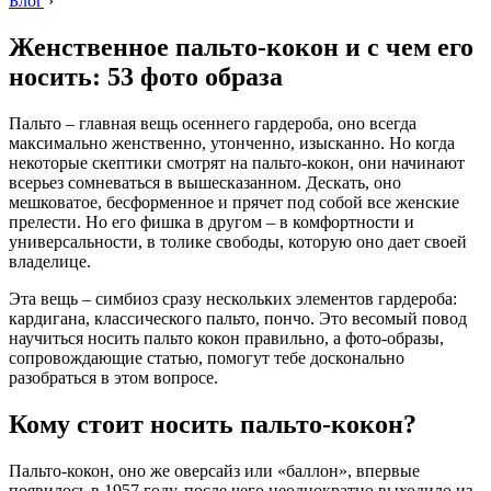
Блог
›
Женственное пальто-кокон и с чем его
носить: 53 фото образа
Пальто – главная вещь осеннего гардероба, оно всегда
максимально женственно, утонченно, изысканно. Но когда
некоторые скептики смотрят на пальто-кокон, они начинают
всерьез сомневаться в вышесказанном. Дескать, оно
мешковатое, бесформенное и прячет под собой все женские
прелести. Но его фишка в другом – в комфортности и
универсальности, в толике свободы, которую оно дает своей
владелице.
Эта вещь – симбиоз сразу нескольких элементов гардероба:
кардигана, классического пальто, пончо. Это весомый повод
научиться носить пальто кокон правильно, а фото-образы,
сопровождающие статью, помогут тебе досконально
разобраться в этом вопросе.
Кому стоит носить пальто-кокон?
Пальто-кокон, оно же оверсайз или «баллон», впервые
появилось в 1957 году, после чего неоднократно выходило из