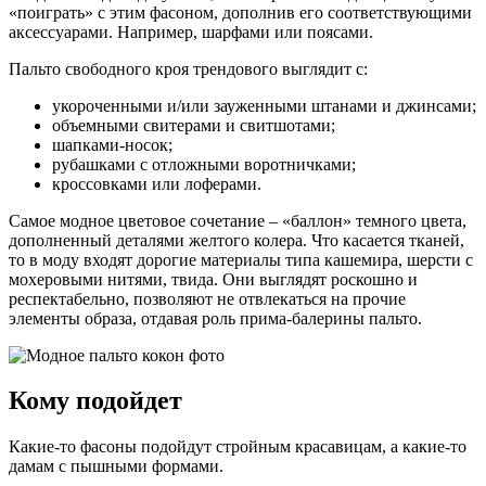
«поиграть» с этим фасоном, дополнив его соответствующими
аксессуарами. Например, шарфами или поясами.
Пальто свободного кроя трендового выглядит с:
укороченными и/или зауженными штанами и джинсами;
объемными свитерами и свитшотами;
шапками-носок;
рубашками с отложными воротничками;
кроссовками или лоферами.
Самое модное цветовое сочетание – «баллон» темного цвета,
дополненный деталями желтого колера. Что касается тканей,
то в моду входят дорогие материалы типа кашемира, шерсти с
мохеровыми нитями, твида. Они выглядят роскошно и
респектабельно, позволяют не отвлекаться на прочие
элементы образа, отдавая роль прима-балерины пальто.
Кому подойдет
Какие-то фасоны подойдут стройным красавицам, а какие-то
дамам с пышными формами.