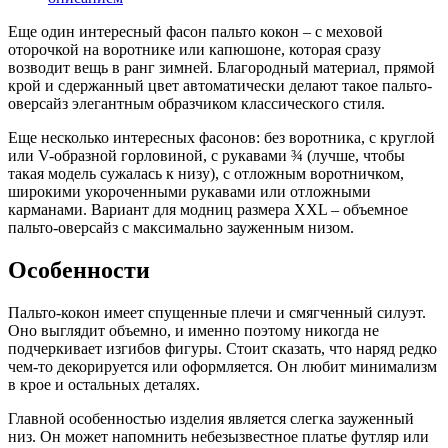
Еще один интересный фасон пальто кокон – с меховой
оторочкой на воротнике или капюшоне, которая сразу
возводит вещь в ранг зимней. Благородный материал, прямой
крой и сдержанный цвет автоматически делают такое пальто-
оверсайз элегантным образчиком классического стиля.
Еще несколько интересных фасонов: без воротника, с круглой
или V-образной горловиной, с рукавами ¾ (лучше, чтобы
такая модель сужалась к низу), с отложным воротничком,
широкими укороченными рукавами или отложными
карманами. Вариант для модниц размера XXL – объемное
пальто-оверсайз с максимально зауженным низом.
Особенности
Пальто-кокон имеет спущенные плечи и смягченный силуэт.
Оно выглядит объемно, и именно поэтому никогда не
подчеркивает изгибов фигуры. Стоит сказать, что наряд редко
чем-то декорируется или оформляется. Он любит минимализм
в крое и остальных деталях.
Главной особенностью изделия является слегка зауженный
низ. Он может напомнить небезызвестное платье футляр или