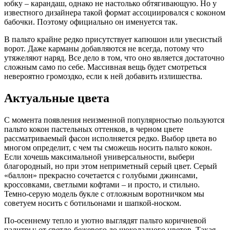
юбку – карандаш, однако не настолько обтягивающую. Но у
известного дизайнера такой формат ассоциировался с коконом
бабочки. Поэтому официально он именуется так.
В пальто крайне редко присутствует капюшон или увесистый
ворот. Даже карманы добавляются не всегда, потому что
утяжеляют наряд. Все дело в том, что оно является достаточно
сложным само по себе. Массивная вещь будет смотреться
невероятно громоздко, если к ней добавить излишества.
Актуальные цвета
С момента появления неизменной популярностью пользуются
пальто кокон пастельных оттенков, в черном цвете
рассматриваемый фасон исполняется редко. Выбор цвета во
многом определит, с чем ты сможешь носить пальто кокон.
Если хочешь максимальной универсальности, выбери
благородный, но при этом неприметный серый цвет. Серый
«баллон» прекрасно сочетается с голубыми джинсами,
кроссовками, светлыми кофтами – и просто, и стильно.
Темно-серую модель букле с отложным воротничком мы
советуем носить с ботильонами и шапкой-носком.
По-осеннему тепло и уютно выглядят пальто коричневой
палитры: от светло-бежевого до шоколадного цветов. Такая