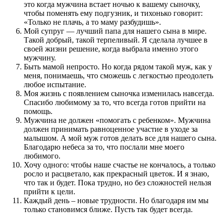
это когда мужчина встает ночью к вашему сыночку,
чтобы поменять ему подгузник, и тихонько говорит:
«Только не плачь, а то маму разбудишь».
Мой супруг — лучший папа для нашего сына в мире.
Такой добрый, такой терпеливый. Я сделала лучшее в
своей жизни решение, когда выбрала именно этого
мужчину.
Быть мамой непросто. Но когда рядом такой муж, как у
меня, понимаешь, что сможешь с легкостью преодолеть
любое испытание.
Моя жизнь с появлением сыночка изменилась навсегда.
Спасибо любимому за то, что всегда готов прийти на
помощь.
Мужчина не должен «помогать с ребенком». Мужчина
должен принимать равноценное участие в уходе за
малышом. А мой муж готов делать все для нашего сына.
Благодарю небеса за то, что послали мне моего
любимого.
Хочу одного: чтобы наше счастье не кончалось, а только
росло и расцветало, как прекрасный цветок. И я знаю,
что так и будет. Пока трудно, но без сложностей нельзя
прийти к цели.
Каждый день – новые трудности. Но благодаря им мы
только становимся ближе. Пусть так будет всегда.