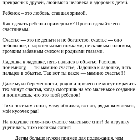
прекрасных друзей, любимого человека и здоровых детей.
Ребенок – это любовь, ставшая зримой.
Как сделать ребенка примерным? Просто сделайте его
счастливым!
Счастье — это не деньги и не богатство, счастье — оно
небольшое, с коротенькими ножками, писклявым голоском,
громким забавным смехом и родными глазами.
Ладошка к ладошке, пять пальцев в объятье, Растешь
понемногу, — ты мамино счастье, Ладошка к ладошке, пять
пальцев в объятье, Так вот ты какое — мамино счастье!!!
Даже муки беременности, родов и прочего не могут омрачить
тех минут счастья, когда смотришь на это маленькое создание
и понимаешь, что это твой ребенок!
Тихо носиком сопит, маму обнимая, вот он, рядышком лежит,
мой кусочек рая!
На подушке тихо-тихо счастье маленькое спит! За игрушку
уцепилась, тихо носиком сопит!
Детям больше нужен пример для подражания, чем