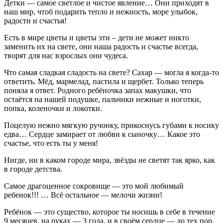
Детки — самое светлое и чистое явление… Они приходят в
наш мир, чтоб подарить тепло и нежность, море улыбок,
радости и счастья!
Есть в мире цветы и цветы эти – дети не может никто
заменить их на свете, они наша радость и счастье всегда,
творят для нас взрослых они чудеса.
Что самая сладкая сладость на свете? Сахар — могла я когда-то
ответить. Мёд, мармелад, пастила и щербет. Только теперь
поняла я ответ. Родного ребёночка запах макушки, что
остаётся на нашей подушке, пальчики нежные и ноготки,
попка, коленочки и локотки.
Поцелую нежно мягкую ручонку, прикоснусь губами к носику
едва… Сердце замирает от любви к сыночку… Какое это
счастье, что есть ты у меня!
Нигде, ни в каком городе мира, звёзды не светят так ярко, как
в городе детства.
Самое драгоценное сокровище — это мой любимый
ребенок!!! … Всё остальное — мелочи жизни!
Ребёнок — это существо, которое ты носишь в себе в течение
9 месяцев, на руках — 3 года, и в своём сердце — до тех пор,