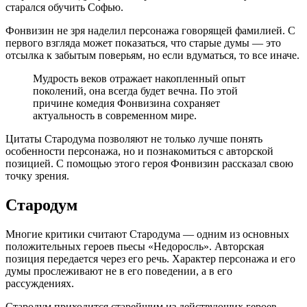
старался обучить Софью.
Фонвизин не зря наделил персонажа говорящей фамилией. С
первого взгляда может показаться, что старые думы — это
отсылка к забытым поверьям, но если вдуматься, то все иначе.
Мудрость веков отражает накопленный опыт
поколений, она всегда будет вечна. По этой
причине комедия Фонвизина сохраняет
актуальность в современном мире.
Цитаты Стародума позволяют не только лучше понять
особенности персонажа, но и познакомиться с авторской
позицией. С помощью этого героя Фонвизин рассказал свою
точку зрения.
Стародум
Многие критики считают Стародума — одним из основных
положительных героев пьесы «Недоросль». Авторская
позиция передается через его речь. Характер персонажа и его
думы прослеживают не в его поведении, а в его
рассуждениях.
Стародум приходится старейшим из действующих героев