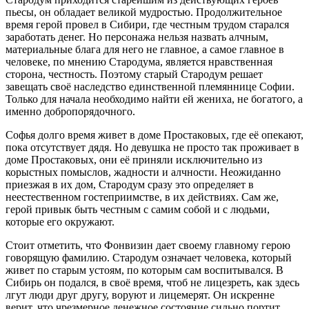
пьесы, он обладает великой мудростью. Продолжительное
время герой провел в Сибири, где честным трудом старался
заработать денег. Но персонажа нельзя назвать алчным,
материальные блага для него не главное, а самое главное в
человеке, по мнению Стародума, является нравственная
сторона, честность. Поэтому старый Стародум решает
завещать своё наследство единственной племяннице Софии.
Только для начала необходимо найти ей жениха, не богатого, а
именно добропорядочного.
Софья долго время живет в доме Простаковых, где её опекают,
пока отсутствует дядя. Но девушка не просто так проживает в
доме Простаковых, они её приняли исключительно из
корыстных помыслов, жадности и алчности. Неожиданно
приезжая в их дом, Стародум сразу это определяет в
неестественном гостеприимстве, в их действиях. Сам же,
герой привык быть честным с самим собой и с людьми,
которые его окружают.
Стоит отметить, что Фонвизин дает своему главному герою
говорящую фамилию. Стародум означает человека, который
живет по старым устоям, по которым сам воспитывался. В
Сибирь он подался, в своё время, чтоб не лицезреть, как здесь
лгут люди друг другу, воруют и лицемерят. Он искренне
верит, что чрезмерное денежное состояние сильно портит