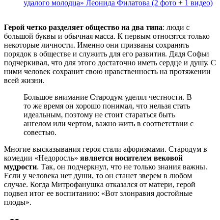
удалого молодца» Леонида Филатова (2 фото + 1 видео)
Герой четко разделяет общество на два типа
: люди с
большой буквы и обычная масса. К первым относятся только
некоторые личности. Именно они призваны сохранять
порядок в обществе и служить для его развития. Дядя Софьи
подчеркивал, что для этого достаточно иметь сердце и душу. С
ними человек сохранит свою нравственность на протяжении
всей жизни.
Большое внимание Стародум уделял честности. В
то же время он хорошо понимал, что нельзя стать
идеальным, поэтому не стоит стараться быть
ангелом или чертом, важно жить в соответствии с
совестью.
Многие высказывания героя стали афоризмами. Стародум в
комедии «Недоросль»
является носителем вековой
мудрости
. Так, он подчеркнул, что не только знания важны.
Если у человека нет души, то он станет зверем в любом
случае. Когда Митрофанушка отказался от матери, герой
подвел итог ее воспитанию: «Вот злонравия достойные
плоды».