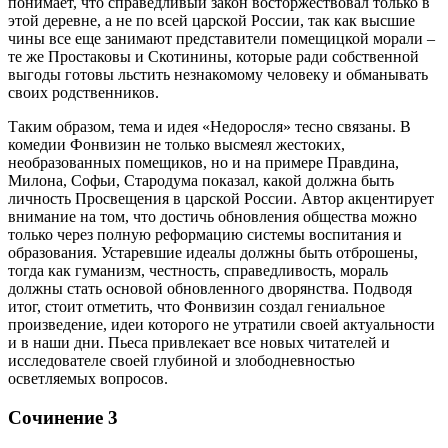
понимает, что справедливый закон восторжествовал только в
этой деревне, а не по всей царской России, так как высшие
чины все еще занимают представители помещицкой морали –
те же Простаковы и Скотинины, которые ради собственной
выгоды готовы льстить незнакомому человеку и обманывать
своих родственников.
Таким образом, тема и идея «Недоросля» тесно связаны. В
комедии Фонвизин не только высмеял жестоких,
необразованных помещиков, но и на примере Правдина,
Милона, Софьи, Стародума показал, какой должна быть
личность Просвещения в царской России. Автор акцентирует
внимание на том, что достичь обновления общества можно
только через полную реформацию системы воспитания и
образования. Устаревшие идеалы должны быть отброшены,
тогда как гуманизм, честность, справедливость, мораль
должны стать основой обновленного дворянства. Подводя
итог, стоит отметить, что Фонвизин создал гениальное
произведение, идеи которого не утратили своей актуальности
и в наши дни. Пьеса привлекает все новых читателей и
исследователе своей глубиной и злободневностью
осветляемых вопросов.
Сочинение 3