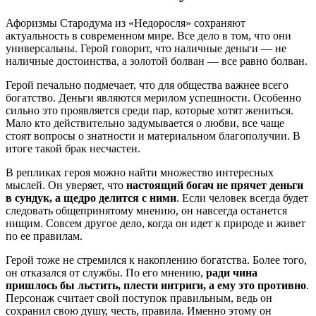
Афоризмы Стародума из «Недоросля» сохраняют
актуальность в современном мире. Все дело в том, что они
универсальны. Герой говорит, что наличные деньги — не
наличные достоинства, а золотой болван — все равно болван.
Герой печально подмечает, что для общества важнее всего
богатство. Деньги являются мерилом успешности. Особенно
сильно это проявляется среди пар, которые хотят жениться.
Мало кто действительно задумывается о любви, все чаще
стоят вопросы о знатности и материальном благополучии. В
итоге такой брак несчастен.
В репликах героя можно найти множество интересных
мыслей. Он уверяет, что
настоящий богач не прячет деньги
в сундук, а щедро делится с ними
. Если человек всегда будет
следовать общепринятому мнению, он навсегда останется
нищим. Совсем другое дело, когда он идет к природе и живет
по ее правилам.
Герой тоже не стремился к накоплению богатства. Более того,
он отказался от службы. По его мнению,
ради чина
пришлось бы льстить, плести интриги, а ему это противно
.
Персонаж считает свой поступок правильным, ведь он
сохранил свою душу, честь, правила. Именно этому он