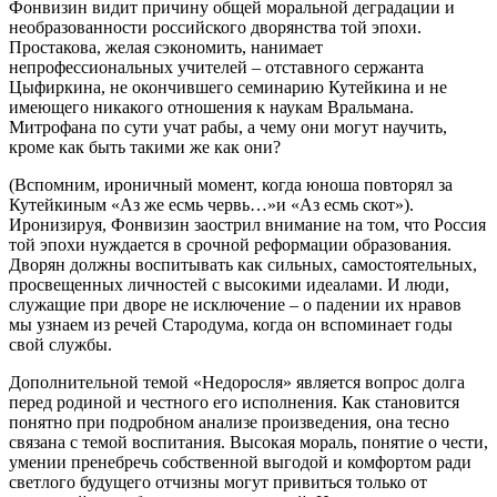
Фонвизин видит причину общей моральной деградации и
необразованности российского дворянства той эпохи.
Простакова, желая сэкономить, нанимает
непрофессиональных учителей – отставного сержанта
Цыфиркина, не окончившего семинарию Кутейкина и не
имеющего никакого отношения к наукам Вральмана.
Митрофана по сути учат рабы, а чему они могут научить,
кроме как быть такими же как они?
(Вспомним, ироничный момент, когда юноша повторял за
Кутейкиным «Аз же есмь червь…»и «Аз есмь скот»).
Иронизируя, Фонвизин заострил внимание на том, что Россия
той эпохи нуждается в срочной реформации образования.
Дворян должны воспитывать как сильных, самостоятельных,
просвещенных личностей с высокими идеалами. И люди,
служащие при дворе не исключение – о падении их нравов
мы узнаем из речей Стародума, когда он вспоминает годы
свой службы.
Дополнительной темой «Недоросля» является вопрос долга
перед родиной и честного его исполнения. Как становится
понятно при подробном анализе произведения, она тесно
связана с темой воспитания. Высокая мораль, понятие о чести,
умении пренебречь собственной выгодой и комфортом ради
светлого будущего отчизны могут привиться только от