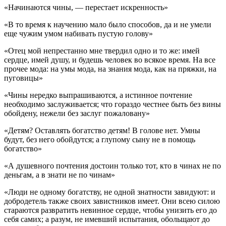
«Начинаются чины, — перестает искренность»
«В то время к научению мало было способов, да и не умели
еще чужим умом набивать пустую голову»
«Отец мой непрестанно мне твердил одно и то же: имей
сердце, имей душу, и будешь человек во всякое время. На все
прочее мода: на умы мода, на знания мода, как на пряжки, на
пуговицы»
«Чины нередко выпрашиваются, а истинное почтение
необходимо заслуживается; что гораздо честнее быть без вины
обойдену, нежели без заслуг пожаловану»
«Детям? Оставлять богатство детям! В голове нет. Умны
будут, без него обойдутся; а глупому сыну не в помощь
богатство»
«А душевного почтения достоин только тот, кто в чинах не по
деньгам, а в знати не по чинам»
«Люди не одному богатству, не одной знатности завидуют: и
добродетель также своих завистников имеет. Они всею силою
стараются развратить невинное сердце, чтобы унизить его до
себя самих; а разум, не имевший испытания, обольщают до