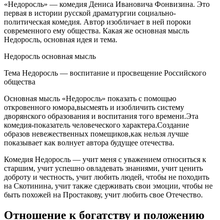
«Недоросль» — комедия Дениса Ивановича Фонвизина. Это
первая в истории русской драматургии социально-
политическая комедия. Автор изобличает в ней пороки
современного ему общества. Какая же основная мысль
Недоросль, основная идея и тема.
Недоросль основная мысль
Тема Недоросль — воспитание и просвещение Российского
общества
Основная мысль «Недоросль» показать с помощью
откровенного юмора,высмеять и изобличить систему
дворянского образования и воспитания того времени.Эта
комедия-показатель человеческого характера.Создание
образов невежественных помещиков,как нельзя лучше
показывает как волнует автора будущее отечества.
Комедия Недоросль — учит меня с уважением относиться к
старшим, учит успешно овладевать знаниями, учит ценить
доброту и честность, учит любить людей, чтобы не походить
на Скотинина, учит также сдерживать свои эмоции, чтобы не
быть похожей на Простакову, учит любить свое Отечество.
Отношение к богатству и положению