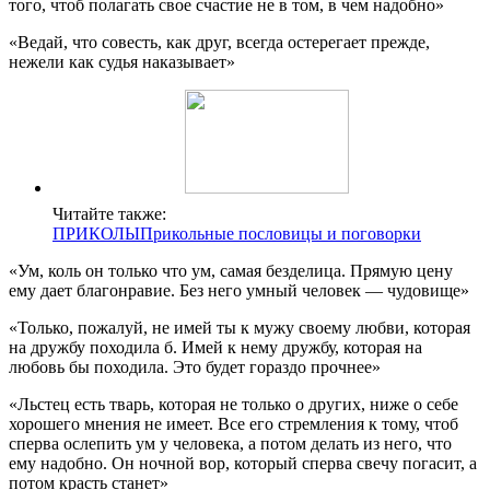
того, чтоб полагать свое счастие не в том, в чем надобно»
«Ведай, что совесть, как друг, всегда остерегает прежде,
нежели как судья наказывает»
Читайте также:
ПРИКОЛЫПрикольные пословицы и поговорки
«Ум, коль он только что ум, самая безделица. Прямую цену
ему дает благонравие. Без него умный человек — чудовище»
«Только, пожалуй, не имей ты к мужу своему любви, которая
на дружбу походила б. Имей к нему дружбу, которая на
любовь бы походила. Это будет гораздо прочнее»
«Льстец есть тварь, которая не только о других, ниже о себе
хорошего мнения не имеет. Все его стремления к тому, чтоб
сперва ослепить ум у человека, а потом делать из него, что
ему надобно. Он ночной вор, который сперва свечу погасит, а
потом красть станет»