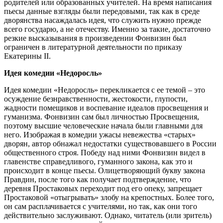
родителей или образованных учителей. На время написания
пьесы данные взгляды были передовыми, так как в среде
дворянства насаждалась идея, что служить нужно прежде
всего государю, а не отечеству. Именно за такие, достаточно
резкие высказывания в произведении Фонвизин был
ограничен в литературной деятельности по приказу
Екатерины ІІ.
Идея комедии «Недоросль»
Идея комедии «Недоросль» перекликается с ее темой – это
осуждение безнравственности, жестокости, глупости,
жадности помещиков и воспевание идеалов просвещения и
гуманизма. Фонвизин сам был личностью Просвещения,
поэтому высшие человеческие начала были главными для
него. Изображая в комедии ужасы невежества «старых»
дворян, автор обнажал недостатки существовавшего в России
общественного строя. Победу над ними Фонвизин видел в
главенстве справедливого, гуманного закона, как это и
происходит в конце пьесы. Олицетворяющий букву закона
Правдин, после того как получает подтверждение, что
деревня Простаковых переходит под его опеку, запрещает
Простаковой «отыгрывать» злобу на крепостных. Более того,
он сам расплачивается с учителями, но так, как они того
действительно заслуживают. Однако, читатель (или зритель)