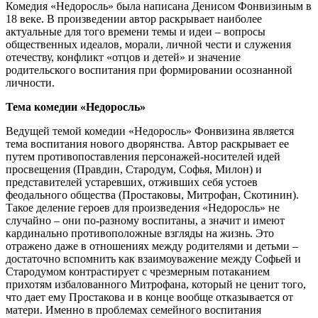
Комедия «Недоросль» была написана Денисом Фонвизиным в
18 веке. В произведении автор раскрывает наиболее
актуальные для того времени темы и идеи – вопросы
общественных идеалов, морали, личной чести и служения
отечеству, конфликт «отцов и детей» и значение
родительского воспитания при формировании осознанной
личности.
Тема комедии «Недоросль»
Ведущей темой комедии «Недоросль» Фонвизина является
тема воспитания нового дворянства. Автор раскрывает ее
путем противопоставления персонажей-носителей идей
просвещения (Правдин, Стародум, Софья, Милон) и
представителей устаревших, отживших себя устоев
феодального общества (Простаковы, Митрофан, Скотинин).
Такое деление героев для произведения «Недоросль» не
случайно – они по-разному воспитаны, а значит и имеют
кардинально противоположные взгляды на жизнь. Это
отражено даже в отношениях между родителями и детьми –
достаточно вспомнить как взаимоуважение между Софьей и
Стародумом контрастирует с чрезмерным потаканием
прихотям избалованного Митрофана, который не ценит того,
что дает ему Простакова и в конце вообще отказывается от
матери. Именно в проблемах семейного воспитания