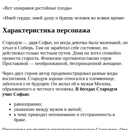
«Вот злонравия достойные плоды»
«Имей сердце, имей душу и будешь человек во всякое время»
Характеристика персонажа
Стародум — дядя Софьи, но когда девочка была маленькой, он
уехал в Сибирь. Там он заработал себе состояние, но
действовал только честным путем. Дома он хотел спокойно
провести старость. Фонвизин противопоставлял героя
Простаковой — необразованной, беспринципной женщине.
Через двух героев автор продемонстрировал разные виды
воспитания. Стародум хорошо относился к племяннице,
заботился о ее будущем. Он желал ей в мужья Милона,
образованного и честного человека.
В беседах Стародум
учит Софью:
равноправию;
уважению между мужем и женой;
к чему приводит непонимание и отстраненность в
браке.
Простакова же является противоположностью Стародума. Она