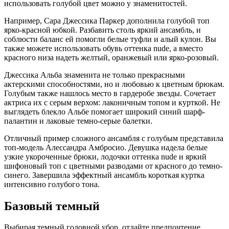
использовать голубой цвет можно у знаменитостей.
Например, Сара Джессика Паркер дополнила голубой топ
ярко-красной юбкой. Разбавить столь яркий ансамбль, и
соблюсти баланс ей помогли белые туфли и алый кулон. Вы
также можете использовать обувь оттенка nude, а вместо
красного низа надеть желтый, оранжевый или ярко-розовый.
Джессика Альба знаменита не только прекрасными
актерскими способностями, но и любовью к цветным брюкам.
Голубым также нашлось место в гардеробе звезды. Сочетает
актриса их с серым верхом: лаконичным топом и курткой. Не
выглядеть блекло Альбе помогает широкий синий шарф-
палантин и лаковые темно-серые балетки.
Отличный пример сложного ансамбля с голубым представила
топ-модель Алессандра Амбросио. Девушка надела белые
узкие укороченные брюки, лодочки оттенка nude и яркий
шифоновый топ с цветными разводами от красного до темно-
синего. Завершила эффектный ансамбль короткая куртка
интенсивно голубого тона.
Базовый темный
Выбирая темный головной убор, отдайте предпочтение