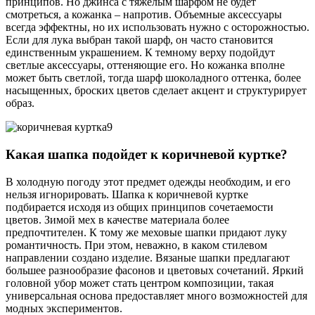
принципов. Но джинса с тяжелым шарфом не будет
смотреться, а кожанка – напротив. Объемные аксессуары
всегда эффектны, но их использовать нужно с осторожностью.
Если для лука выбран такой шарф, он часто становится
единственным украшением. К темному верху подойдут
светлые аксессуары, оттеняющие его. Но кожанка вполне
может быть светлой, тогда шарф шоколадного оттенка, более
насыщенных, броских цветов сделает акцент и структурирует
образ.
Какая шапка подойдет к коричневой куртке?
В холодную погоду этот предмет одежды необходим, и его
нельзя игнорировать. Шапка к коричневой куртке
подбирается исходя из общих принципов сочетаемости
цветов. Зимой мех в качестве материала более
предпочтителен. К тому же меховые шапки придают луку
романтичность. При этом, неважно, в каком стилевом
направлении создано изделие. Вязаные шапки предлагают
большее разнообразие фасонов и цветовых сочетаний. Яркий
головной убор может стать центром композиции, такая
универсальная основа предоставляет много возможностей для
модных экспериментов.