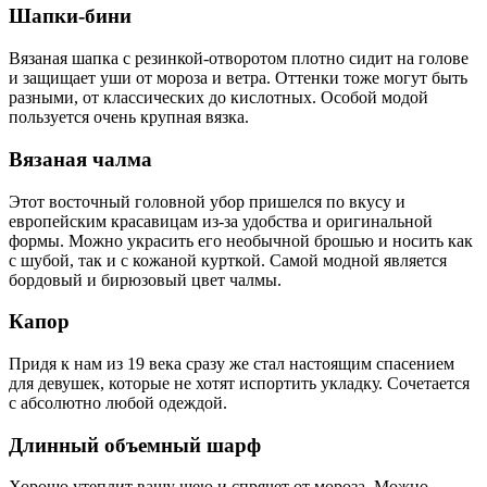
Шапки-бини
Вязаная шапка с резинкой-отворотом плотно сидит на голове
и защищает уши от мороза и ветра. Оттенки тоже могут быть
разными, от классических до кислотных. Особой модой
пользуется очень крупная вязка.
Вязаная чалма
Этот восточный головной убор пришелся по вкусу и
европейским красавицам из-за удобства и оригинальной
формы. Можно украсить его необычной брошью и носить как
с шубой, так и с кожаной курткой. Самой модной является
бордовый и бирюзовый цвет чалмы.
Капор
Придя к нам из 19 века сразу же стал настоящим спасением
для девушек, которые не хотят испортить укладку. Сочетается
с абсолютно любой одеждой.
Длинный объемный шарф
Хорошо утеплит вашу шею и спрячет от мороза. Можно